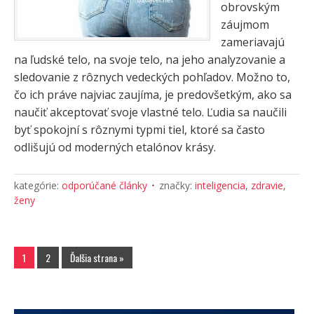
obrovským
záujmom
zameriavajú
na ľudské telo, na svoje telo, na jeho analyzovanie a
sledovanie z rôznych vedeckých pohľadov. Možno to,
čo ich práve najviac zaujíma, je predovšetkým, ako sa
naučiť akceptovať svoje vlastné telo. Ľudia sa naučili
byť spokojní s rôznymi typmi tiel, ktoré sa často
odlišujú od moderných etalónov krásy.
kategórie:
odporúčané články
značky:
inteligencia
,
zdravie
,
ženy
1
2
Ďalšia strana »