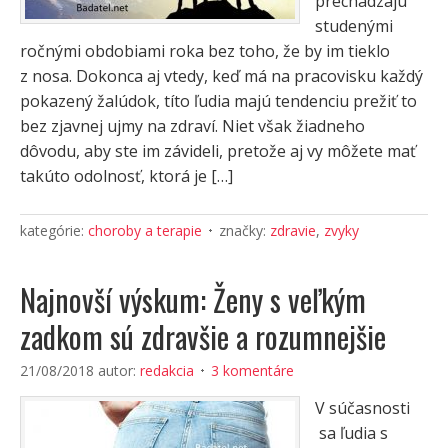
prechádzajú
studenými
ročnými obdobiami roka bez toho, že by im tieklo
z nosa. Dokonca aj vtedy, keď má na pracovisku každý
pokazený žalúdok, títo ľudia majú tendenciu prežiť to
bez zjavnej ujmy na zdraví. Niet však žiadneho
dôvodu, aby ste im závideli, pretože aj vy môžete mať
takúto odolnosť, ktorá je […]
kategórie:
choroby a terapie
značky:
zdravie
,
zvyky
Najnovší výskum: Ženy s veľkým
zadkom sú zdravšie a rozumnejšie
21/08/2018
autor:
redakcia
3 komentáre
V súčasnosti
sa ľudia s