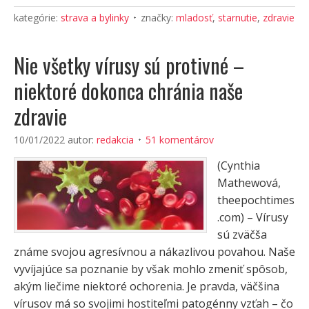
kategórie:
strava a bylinky
značky:
mladosť
,
starnutie
,
zdravie
Nie všetky vírusy sú protivné –
niektoré dokonca chránia naše
zdravie
10/01/2022
autor:
redakcia
51 komentárov
(Cynthia
Mathewová,
theepochtimes
.com) – Vírusy
sú zväčša
známe svojou agresívnou a nákazlivou povahou. Naše
vyvíjajúce sa poznanie by však mohlo zmeniť spôsob,
akým liečime niektoré ochorenia. Je pravda, väčšina
vírusov má so svojimi hostiteľmi patogénny vzťah – čo