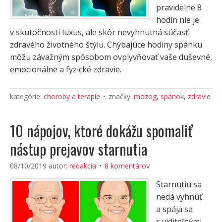
pravidelne 8
hodín nie je
v skutočnosti luxus, ale skôr nevyhnutná súčasť
zdravého životného štýlu. Chýbajúce hodiny spánku
môžu závažným spôsobom ovplyvňovať vaše duševné,
emocionálne a fyzické zdravie.
kategórie:
choroby a terapie
značky:
mozog
,
spánok
,
zdravie
10 nápojov, ktoré dokážu spomaliť
nástup prejavov starnutia
08/10/2019
autor:
redakcia
8 komentárov
Starnutiu sa
nedá vyhnúť
a spája sa
s viditeľnými