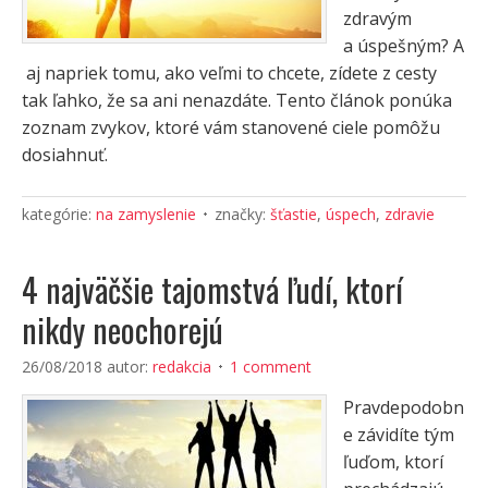
zdravým
a úspešným? A
aj napriek tomu, ako veľmi to chcete, zídete z cesty
tak ľahko, že sa ani nenazdáte. Tento článok ponúka
zoznam zvykov, ktoré vám stanovené ciele pomôžu
dosiahnuť.
kategórie:
na zamyslenie
značky:
šťastie
,
úspech
,
zdravie
4 najväčšie tajomstvá ľudí, ktorí
nikdy neochorejú
26/08/2018
autor:
redakcia
1 comment
Pravdepodobn
e závidíte tým
ľuďom, ktorí