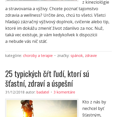
z kineziológie
a stravovania a výživy. Chcete poznať tajomstvo
zdravia a wellness? Určite áno, chcú to všetci. Všetci
hľadajú zázračný výživový doplnok, cvičenie alebo tip,
ktoré im dokážu zmeniť život zdanlivo za noc. Nuž,
taká vec existuje, je vám kedykoľvek k dispozícii
a nebude vás nič stáť.
kategórie:
choroby a terapie
značky:
spánok
,
zdravie
25 typických čŕt ľudí, ktorí sú
šťastní, zdraví a úspešní
31/12/2018
autor:
badatel
3 komentáre
Kto z nás by
nechcel byť
šťastným,