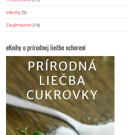
Vakcíny
(5)
Zaujímavosti
(14)
eKnihy o prírodnej liečbe ochorení