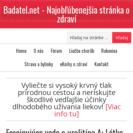
Badatel.net - Najobľúbenejšia stránka o
zdraví
Home
O nás
Fórum
Liečba chorôb
Rakovina
Strava a bylinky
eKnihy o zdraví
Kontakt
Vyliečte si vysoký krvný tlak
prírodnou cestou a neriskujte
škodlivé vedľajšie účinky
dlhodobého užívania liekov!
[Viac
info tu]
Fascinujúca veda o urolitíne A: Látka,