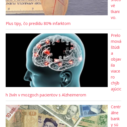
vé
tkani
vo.
Plus tipy, čo predídu 80% infarktom
Prelo
mová
štúdi
a
objav
ila
viace
ro
chýb
ajúcic
h živín v mozgoch pacientov s Alzheimerom
Centr
álne
bank
y sú