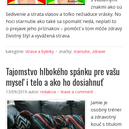
znakmi ako sú
šedivenie a strata vlasov a toľko nežiaduce vrásky. No
hoci starnutie ako také sa spomaliť nedá, neplatí to
o prejave jeho príznakov – pomôcť v tom môže zdravý
životný štýl a vyvážená strava.
kategórie:
strava a bylinky
značky:
starnutie
,
zdravie
Tajomstvo hlbokého spánku pre vašu
myseľ i telo a ako ho dosiahnuť
13/09/2019
autor:
redakcia
leave a comment
Jamie je
osobný tréner
a zdravotný
kouč s titulom