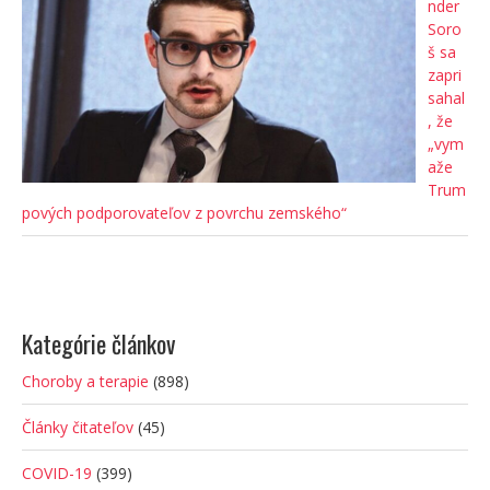
nder
Soro
š sa
zapri
sahal
, že
„vym
aže
Trum
pových podporovateľov z povrchu zemského“
Kategórie článkov
Choroby a terapie
(898)
Články čitateľov
(45)
COVID-19
(399)