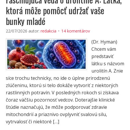
ktorá môže pomôcť udržať vaše
bunky mladé
22/07/2026
autor:
redakcia
14 komentárov
(Dr. Hyman)
Chcem vám
predstaviť
látku s názvom
urolitín A. Znie
síce trochu technicky, no ide o úplne prirodzenú
zlúčeninu, ktorú si telo dokáže vytvoriť z niektorých
rastlinných potravín. V posledných rokoch si získava
čoraz väčšiu pozornosť vedcov. Doterajšie klinické
štúdie naznačujú, že môže podporovať zdravie
mitochondrií a priaznivo ovplyvniť svalovú silu,
vytrvalosť či niektoré […]