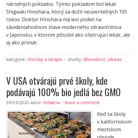
národných pokladov. Týmto pokladom bol lekár
Shigeaki Hinohara, ktorý sa dožil neuveriteľných 105
rokov. Doktor Hinohara má leví podiel na
závideniahodnom stave moderného zdravotníctva
v Japonsku, v ktorom pôsobil ako ošetrujúci lekár, ale
aj ako primár.
kategórie:
choroby a terapie
značky:
dlhovekosť
,
zdravie
V USA otvárajú prvé školy, kde
podávajú 100% bio jedlá bez GMO
09/03/2020
autor:
redakcia
leave a comment
Keď sa školy
v kalifornskom
mestskom
obvode