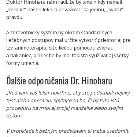
Doktor Hinohara nám radí, že by sme nikdy nemali
„verdikt“ nášho lekára považovať za jedinú, „svätú“
pravdu.
A zdravotnícky systém by okrem štandardných
liečebných postupov mal určite vytvoriť priestor aj pre
tzv. animoterapiu, čiže liečbu pomocou zvierat,
a nakoniec, pri liečbe by mal takisto využívať aj všetky
formy umenia.
Ďalšie odporúčania Dr. Hinoharu
„Keď vám váš lekár navrhne, aby ste podstúpili nejaký
test alebo operáciu, spýtajte sa ho, či by túto istú
procedúru navrhol aj svojej manželke alebo svojim
deťom.
V protiklade k bežným predstavám si treba uvedomiť,