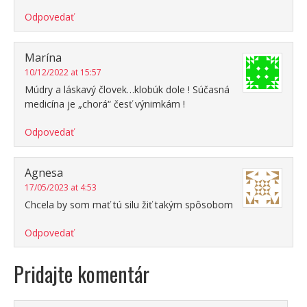
Odpovedať
Marína
10/12/2022 at 15:57
Múdry a láskavý človek…klobúk dole ! Súčasná
medicína je „chorá“ česť výnimkám !
Odpovedať
Agnesa
17/05/2023 at 4:53
Chcela by som mať tú silu žiť takým spôsobom
Odpovedať
Pridajte komentár