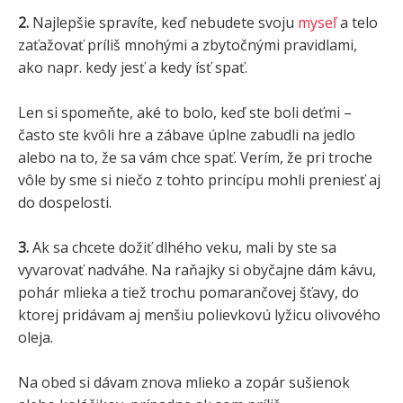
2.
Najlepšie spravíte, keď nebudete svoju
myseľ
a telo
zaťažovať príliš mnohými a zbytočnými pravidlami,
ako napr. kedy jesť a kedy ísť spať.
Len si spomeňte, aké to bolo, keď ste boli deťmi –
často ste kvôli hre a zábave úplne zabudli na jedlo
alebo na to, že sa vám chce spať. Verím, že pri troche
vôle by sme si niečo z tohto princípu mohli preniesť aj
do dospelosti.
3.
Ak sa chcete dožiť dlhého veku, mali by ste sa
vyvarovať nadváhe. Na raňajky si obyčajne dám kávu,
pohár mlieka a tiež trochu pomarančovej šťavy, do
ktorej pridávam aj menšiu polievkovú lyžicu olivového
oleja.
Na obed si dávam znova mlieko a zopár sušienok