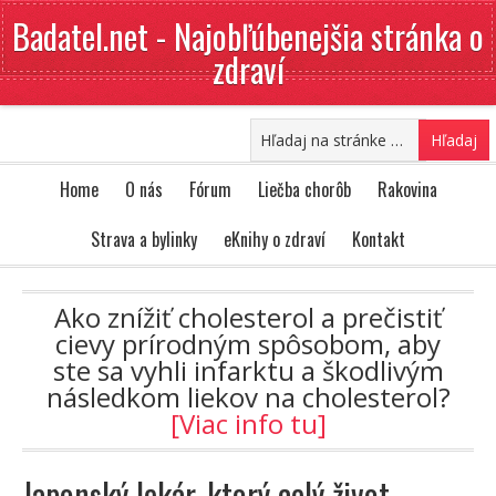
Badatel.net - Najobľúbenejšia stránka o
zdraví
Home
O nás
Fórum
Liečba chorôb
Rakovina
Strava a bylinky
eKnihy o zdraví
Kontakt
Ako znížiť cholesterol a prečistiť
cievy prírodným spôsobom, aby
ste sa vyhli infarktu a škodlivým
následkom liekov na cholesterol?
[Viac info tu]
Japonský lekár, ktorý celý život