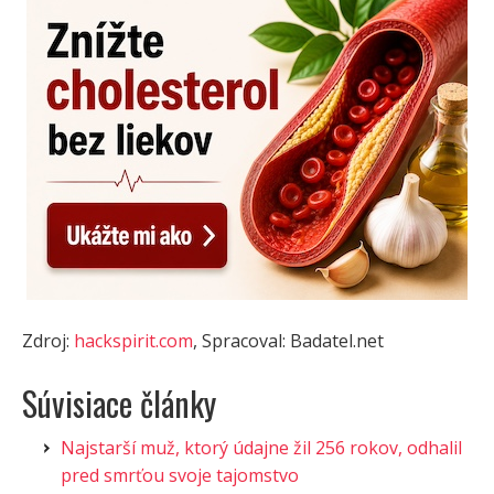
Zdroj:
hackspirit.com
, Spracoval: Badatel.net
Súvisiace články
Najstarší muž, ktorý údajne žil 256 rokov, odhalil
pred smrťou svoje tajomstvo