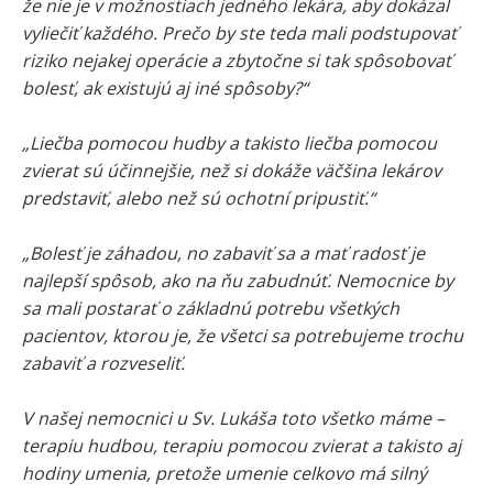
že nie je v možnostiach jedného lekára, aby dokázal
vyliečiť každého. Prečo by ste teda mali podstupovať
riziko nejakej operácie a zbytočne si tak spôsobovať
bolesť, ak existujú aj iné spôsoby?“
„Liečba pomocou hudby a takisto liečba pomocou
zvierat sú účinnejšie, než si dokáže väčšina lekárov
predstaviť, alebo než sú ochotní pripustiť.“
„Bolesť je záhadou, no zabaviť sa a mať radosť je
najlepší spôsob, ako na ňu zabudnúť. Nemocnice by
sa mali postarať o základnú potrebu všetkých
pacientov, ktorou je, že všetci sa potrebujeme trochu
zabaviť a rozveseliť.
V našej nemocnici u Sv. Lukáša toto všetko máme –
terapiu hudbou, terapiu pomocou zvierat a takisto aj
hodiny umenia, pretože umenie celkovo má silný