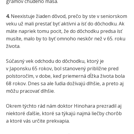
gramov chudého mäsa.
4.
Neexistuje žiaden dôvod, prečo by ste v seniorskom
veku už mali prestať byť aktívni a ísť do dôchodku. Ak
máte napriek tomu pocit, že do dôchodku predsa ísť
musíte, malo by to byť omnoho neskôr než v 65. roku
života.
Súčasný vek odchodu do dôchodku, ktorý je
v Japonsku 65 rokov, bol stanovený približne pred
polstoročím, v dobe, keď priemerná dĺžka života bola
68 rokov. Dnes sa ale ľudia dožívajú dlhšie, a preto aj
môžu pracovať dlhšie.
Okrem týchto rád nám doktor Hinohara prezradil aj
niektoré ďalšie, ktoré sa týkajú najmä liečby chorôb
a ktoré vás určite prekvapia.