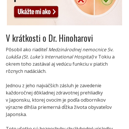
V krátkosti o Dr. Hinoharovi
Pôsobil ako riaditeľ
Medzinárodnej nemocnice Sv.
Lukáša (St. Luke´s International Hospital)
v Tokiu a
okrem toho zastával aj vedúcu funkciu v piatich
rôznych nadáciách.
Jednou z jeho najväčších zásluh je zavedenie
každoročnej dôkladnej zdravotnej prehliadky
v Japonsku, ktorej ovocím je podľa odborníkov
výrazne dlhšia priemerná dĺžka života obyvateľov
Japonska.
Toto všetko sú bezpochyby chvályhodné výsledky