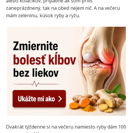
alebo koláčikov, prípadne ak som príliš
zaneprázdnený, tak na obed nejem nič. A na večeru
mám zeleninu, kúsok ryby a ryžu.
Dvakrát týždenne si na večeru namiesto ryby dám 100