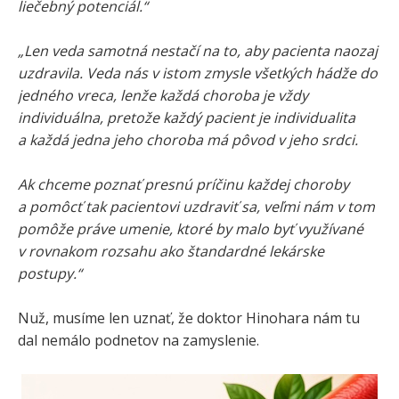
liečebný potenciál.“
„Len veda samotná nestačí na to, aby pacienta naozaj
uzdravila. Veda nás v istom zmysle všetkých hádže do
jedného vreca, lenže každá choroba je vždy
individuálna, pretože každý pacient je individualita
a každá jedna jeho choroba má pôvod v jeho srdci.
Ak chceme poznať presnú príčinu každej choroby
a pomôcť tak pacientovi uzdraviť sa, veľmi nám v tom
pomôže práve umenie, ktoré by malo byť využívané
v rovnakom rozsahu ako štandardné lekárske
postupy.“
Nuž, musíme len uznať, že doktor Hinohara nám tu
dal nemálo podnetov na zamyslenie.