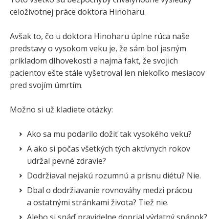
celoživotnej práce doktora Hinoharu.
Avšak to, čo u doktora Hinoharu úplne rúca naše
predstavy o vysokom veku je, že sám bol jasným
príkladom dlhovekosti a najmä fakt, že svojich
pacientov ešte stále vyšetroval len niekoľko mesiacov
pred svojím úmrtím.
Možno si už kladiete otázky:
Ako sa mu podarilo dožiť tak vysokého veku?
A ako si počas všetkých tých aktívnych rokov
udržal pevné zdravie?
Dodržiaval nejakú rozumnú a prísnu diétu? Nie.
Dbal o dodržiavanie rovnováhy medzi prácou
a ostatnými stránkami života? Tiež nie.
Alebo si snáď pravidelne doprial výdatný spánok?