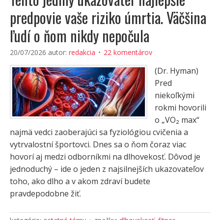
predpovie vaše riziko úmrtia. Väčšina
ľudí o ňom nikdy nepočula
20/07/2026
autor:
redakcia
22 komentárov
(Dr. Hyman)
Pred
niekoľkými
rokmi hovorili
o „VO₂ max“
najmä vedci zaoberajúci sa fyziológiou cvičenia a
vytrvalostní športovci. Dnes sa o ňom čoraz viac
hovorí aj medzi odborníkmi na dlhovekosť. Dôvod je
jednoduchý – ide o jeden z najsilnejších ukazovateľov
toho, ako dlho a v akom zdraví budete
pravdepodobne žiť.