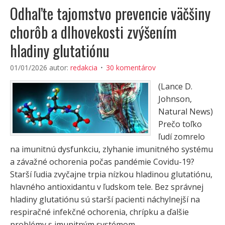
Odhaľte tajomstvo prevencie väčšiny
chorôb a dlhovekosti zvýšením
hladiny glutatiónu
01/01/2026
autor:
redakcia
30 komentárov
(Lance D.
Johnson,
Natural News)
Prečo toľko
ľudí zomrelo
na imunitnú dysfunkciu, zlyhanie imunitného systému
a závažné ochorenia počas pandémie Covidu-19?
Starší ľudia zvyčajne trpia nízkou hladinou glutatiónu,
hlavného antioxidantu v ľudskom tele. Bez správnej
hladiny glutatiónu sú starší pacienti náchylnejší na
respiračné infekčné ochorenia, chrípku a ďalšie
problémy s imunitným systémom.