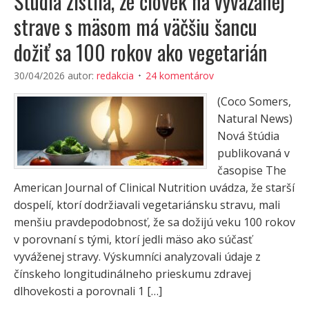
Štúdia zistila, že človek na vyvážanej
strave s mäsom má väčšiu šancu
dožiť sa 100 rokov ako vegetarián
30/04/2026
autor:
redakcia
24 komentárov
(Coco Somers,
Natural News)
Nová štúdia
publikovaná v
časopise The
American Journal of Clinical Nutrition uvádza, že starší
dospelí, ktorí dodržiavali vegetariánsku stravu, mali
menšiu pravdepodobnosť, že sa dožijú veku 100 rokov
v porovnaní s tými, ktorí jedli mäso ako súčasť
vyváženej stravy. Výskumníci analyzovali údaje z
čínskeho longitudinálneho prieskumu zdravej
dlhovekosti a porovnali 1 […]