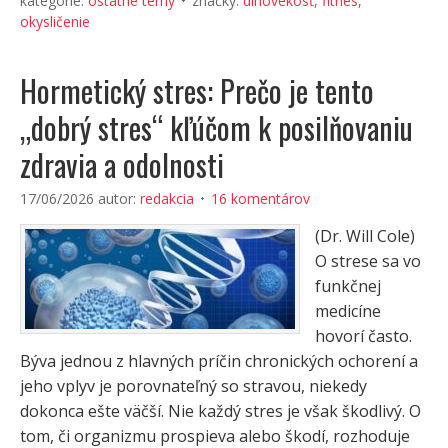
kategórie:
ostatné témy
značky:
dlhovekosť
,
fitnes
,
okysličenie
Hormetický stres: Prečo je tento
„dobrý stres“ kľúčom k posilňovaniu
zdravia a odolnosti
17/06/2026
autor:
redakcia
16 komentárov
(Dr. Will Cole)
O strese sa vo
funkčnej
medicíne
hovorí často.
Býva jednou z hlavných príčin chronických ochorení a
jeho vplyv je porovnateľný so stravou, niekedy
dokonca ešte väčší. Nie každý stres je však škodlivý. O
tom, či organizmu prospieva alebo škodí, rozhoduje