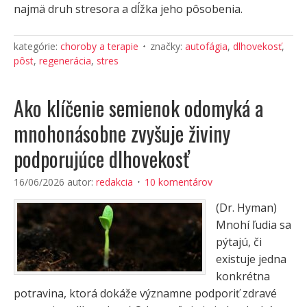
najmä druh stresora a dĺžka jeho pôsobenia.
kategórie:
choroby a terapie
značky:
autofágia
,
dlhovekosť
,
pôst
,
regenerácia
,
stres
Ako klíčenie semienok odomyká a
mnohonásobne zvyšuje živiny
podporujúce dlhovekosť
16/06/2026
autor:
redakcia
10 komentárov
(Dr. Hyman)
Mnohí ľudia sa
pýtajú, či
existuje jedna
konkrétna
potravina, ktorá dokáže významne podporiť zdravé