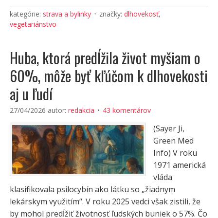
kategórie:
strava a bylinky
značky:
dlhovekosť
,
vegetariánstvo
Huba, ktorá predĺžila život myšiam o
60%, môže byť kľúčom k dlhovekosti
aj u ľudí
27/04/2026
autor:
redakcia
43 komentárov
(Sayer Ji,
Green Med
Info) V roku
1971 americká
vláda
klasifikovala psilocybín ako látku so „žiadnym
lekárskym využitím“. V roku 2025 vedci však zistili, že
by mohol predĺžiť životnosť ľudských buniek o 57%. Čo