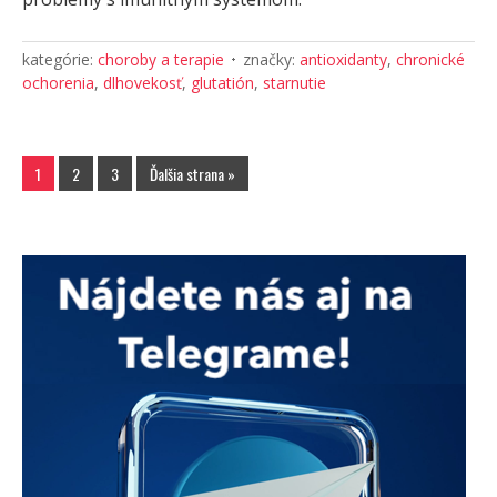
kategórie:
choroby a terapie
značky:
antioxidanty
,
chronické
ochorenia
,
dlhovekosť
,
glutatión
,
starnutie
1
2
3
Ďalšia strana »