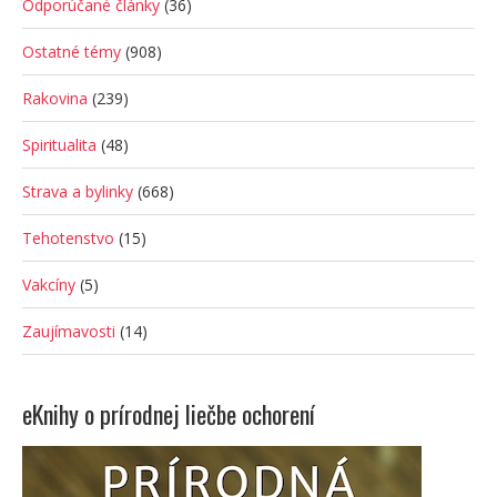
Odporúčané články
(36)
Ostatné témy
(908)
Rakovina
(239)
Spiritualita
(48)
Strava a bylinky
(668)
Tehotenstvo
(15)
Vakcíny
(5)
Zaujímavosti
(14)
eKnihy o prírodnej liečbe ochorení