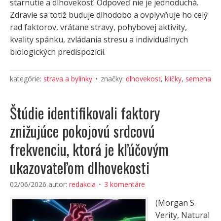
starnutie a dlhovekosť. Odpoveď nie je jednoduchá.
Zdravie sa totiž buduje dlhodobo a ovplyvňuje ho celý
rad faktorov, vrátane stravy, pohybovej aktivity,
kvality spánku, zvládania stresu a individuálnych
biologických predispozícií.
kategórie:
strava a bylinky
značky:
dlhovekosť
,
klíčky
,
semena
Štúdie identifikovali faktory
znižujúce pokojovú srdcovú
frekvenciu, ktorá je kľúčovým
ukazovateľom dlhovekosti
02/06/2026
autor:
redakcia
3 komentáre
(Morgan S.
Verity, Natural