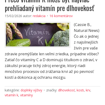
prehliadaný vitamín pre dlhovekosť
15/02/2026
autor:
redakcia
16 komentárov
(Cassie B.,
Natural News)
Čo ak o jednej
z najsilnejších
živín pre vaše
zdravie premýšľate len veľmi zriedka, prípadne vôbec?
Zatiaľ čo vitamíny C a D dominujú titulkom o zdraví, v
zákulisí pracuje tichý zdroj energie, ktorý riadi
množstvo procesov od zrážania krvi až po pevnosť
kostí a dokonca aj ochranu mozgu.
kategórie:
doplnky výživy
značky:
dlhovekosť
,
kosti
,
krv
,
vitamín k
,
vitamíny