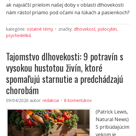
ak najväčší prielom našej doby v oblasti dlhovekosti
nám rástol priamo pod očami na lúkach a pasienkoch?
kategórie:
ostatné témy
značky:
dlhovekosť
,
psilocybín
,
psychedeliká
Tajomstvo dlhovekosti: 9 potravín s
vysokou hustotou živín, ktoré
spomaľujú starnutie a predchádzajú
chorobám
09/04/2026
autor:
redakcia
8 komentárov
(Patrick Lewis,
Natural News)
S pribúdajúcim
vekom je