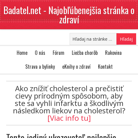
Badatel.net - Najobľúbenejšia stránka o
zdraví
Home
O nás
Fórum
Liečba chorôb
Rakovina
Strava a bylinky
eKnihy o zdraví
Kontakt
Ako znížiť cholesterol a prečistiť
cievy prírodným spôsobom, aby
ste sa vyhli infarktu a škodlivým
následkom liekov na cholesterol?
[Viac info tu]
Tento jediný ukazovateľ najlepšie