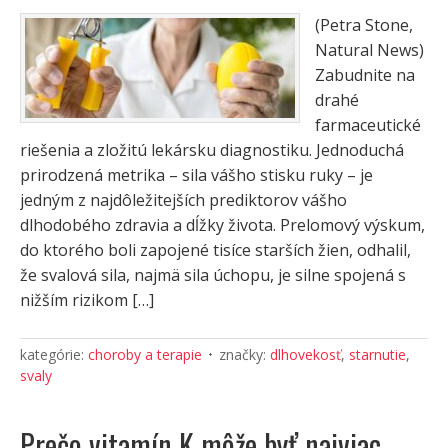
(Petra Stone,
Natural News)
Zabudnite na
drahé
farmaceutické
riešenia a zložitú lekársku diagnostiku. Jednoduchá
prirodzená metrika – sila vášho stisku ruky – je
jedným z najdôležitejších prediktorov vášho
dlhodobého zdravia a dĺžky života. Prelomový výskum,
do ktorého boli zapojené tisíce starších žien, odhalil,
že svalová sila, najmä sila úchopu, je silne spojená s
nižším rizikom […]
kategórie:
choroby a terapie
značky:
dlhovekosť
,
starnutie
,
svaly
Prečo vitamín K môže byť najviac