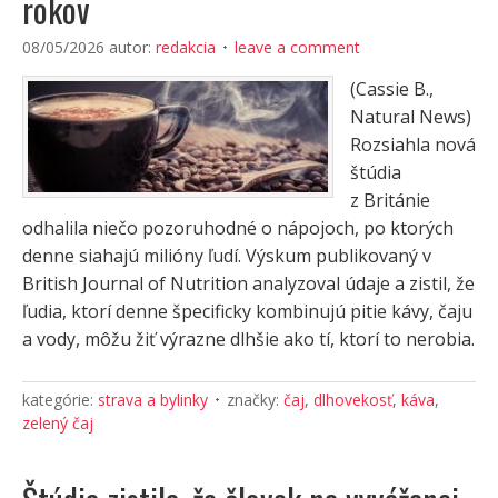
rokov
08/05/2026
autor:
redakcia
leave a comment
(Cassie B.,
Natural News)
Rozsiahla nová
štúdia
z Británie
odhalila niečo pozoruhodné o nápojoch, po ktorých
denne siahajú milióny ľudí. Výskum publikovaný v
British Journal of Nutrition analyzoval údaje a zistil, že
ľudia, ktorí denne špecificky kombinujú pitie kávy, čaju
a vody, môžu žiť výrazne dlhšie ako tí, ktorí to nerobia.
kategórie:
strava a bylinky
značky:
čaj
,
dlhovekosť
,
káva
,
zelený čaj