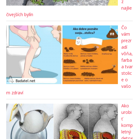
z
najlie
čivejších bylín
Čo
vám
prezr
adí
vôňa,
farba
a tvar
stolic
e o
vašo
m zdraví
Ako
urobi
ť
komp
letný
detox