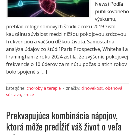
News) Podľa
publikovaného
výskumu,
prehľad celogenómových štúdií z roku 2019 zistil
kauzálnu súvislosť medzi nižšou pokojovou srdcovou
frekvenciou a väčšou dĺžkou života. Samostatná
analýza údajov zo štúdií Paris Prospective, Whitehall a
Framingham z roku 2024 zistila, že zvýšenie pokojovej
frekvencie o 10 úderov za minútu počas piatich rokov
bolo spojené s […]
kategórie:
choroby a terapie
značky:
dlhovekosť
,
obehová
sústava
,
srdce
Prekvapujúca kombinácia nápojov,
ktorá môže predĺžiť váš život o veľa