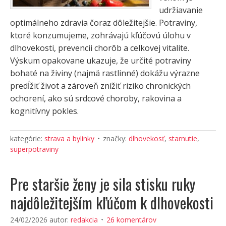
udržiavanie
optimálneho zdravia čoraz dôležitejšie. Potraviny,
ktoré konzumujeme, zohrávajú kľúčovú úlohu v
dlhovekosti, prevencii chorôb a celkovej vitalite.
Výskum opakovane ukazuje, že určité potraviny
bohaté na živiny (najmä rastlinné) dokážu výrazne
predĺžiť život a zároveň znížiť riziko chronických
ochorení, ako sú srdcové choroby, rakovina a
kognitívny pokles.
kategórie:
strava a bylinky
značky:
dlhovekosť
,
starnutie
,
superpotraviny
Pre staršie ženy je sila stisku ruky
najdôležitejším kľúčom k dlhovekosti
24/02/2026
autor:
redakcia
26 komentárov