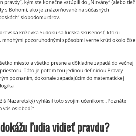
ín pravdy“, kým ste konečne vstúpili do „Nirvány“ (alebo tiež
ty s Bohom), ako je znázorňované na súčasných
doskách“ slobodomurárov.
rovská krížovka Sudoku sa ľudská skúsenosť, ktorú
, mnohými pozoruhodnými spôsobmi verne krúti okolo čísel
šetko miesto a všetko presne a dôkladne zapadá do večnej
priestoru. Táto je potom tou jedinou definíciou Pravdy –
ným poznaním, dokonale zapadajúcim do matematickej
logika.
ežiš Nazaretský) vyhlásil toto svojim učeníkom: „Poznáte
 vás oslobodí.“
dokážu ľudia vidieť pravdu?