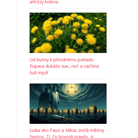
artrózy kolena
Od buriny k prírodnému pokladu:
Púpava dokáže viac, než si väčšina
ľudí myslí
Ľudia ako Fauci a Mikas zničili milióny
životov. Tí, čo hovorili pravdu, si