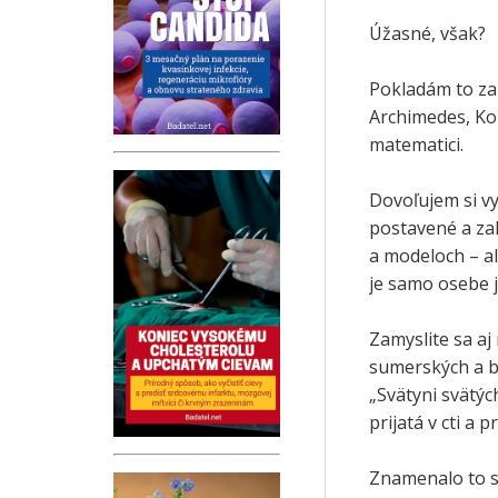
Úžasné, však?
Pokladám to za v
Archimedes, Kop
matematici.
Dovoľujem si vy
postavené a za
a modeloch – a
je samo osebe j
Zamyslite sa aj
sumerských a b
„Svätyni svätýc
prijatá v cti a
Znamenalo to s