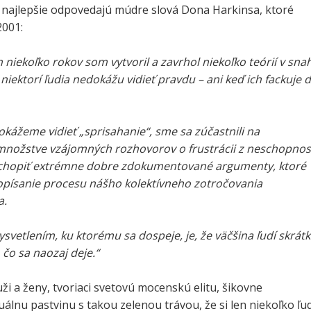
 najlepšie odpovedajú múdre slová Dona Harkinsa, ktoré
2001:
niekoľko rokov som vytvoril a zavrhol niekoľko teórií v sna
o niektorí ľudia nedokážu vidieť pravdu – ani keď ich fackuje 
 dokážeme vidieť „sprisahanie“, sme sa zúčastnili na
ožstve vzájomných rozhovorov o frustrácii z neschopnos
ochopiť extrémne dobre zdokumentované argumenty, ktoré
písanie procesu nášho kolektívneho zotročovania
a.
svetlením, ku ktorému sa dospeje, je, že väčšina ľudí skrát
 čo sa naozaj deje.“
ži a ženy, tvoriaci svetovú mocenskú elitu, šikovne
tuálnu pastvinu s takou zelenou trávou, že si len niekoľko ľud