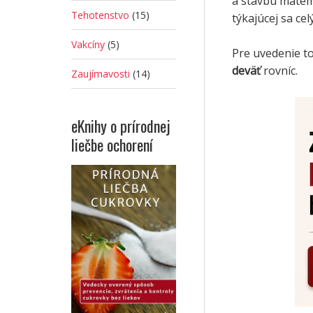
a stavbu matema
Tehotenstvo
(15)
týkajúcej sa celý
Vakcíny
(5)
Pre uvedenie t
deväť
rovníc.
Zaujímavosti
(14)
eKnihy o prírodnej
liečbe ochorení