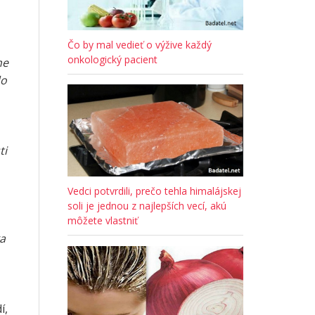
Čo by mal vedieť o výžive každý
onkologický pacient
he
do
ti
Vedci potvrdili, prečo tehla himalájskej
soli je jednou z najlepších vecí, akú
môžete vlastniť
ka
í,