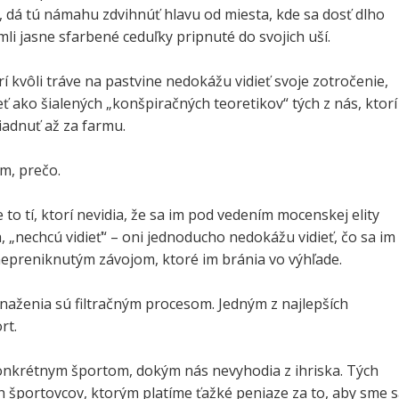
, dá tú námahu zdvihnúť hlavu od miesta, kde sa dosť dlho
imli jasne sfarbené ceduľky pripnuté do svojich uší.
torí kvôli tráve na pastvine nedokážu vidieť svoje zotročenie,
eť ako šialených „konšpiračných teoretikov“ tých z nás, ktorí
adnuť až za farmu.
m, prečo.
e to tí, ktorí nevidia, že sa im pod vedením mocenskej elity
, „nechcú vidieť“ – oni jednoducho nedokážu vidieť, čo sa im
 nepreniknutým závojom, ktoré im bránia vo výhľade.
naženia sú filtračným procesom. Jedným z najlepších
rt.
nkrétnym športom, dokým nás nevyhodia z ihriska. Tých
 športovcov, ktorým platíme ťažké peniaze za to, aby sme 