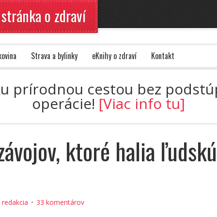
 stránka o zdraví
kovina
Strava a bylinky
eKnihy o zdraví
Kontakt
ku prírodnou cestou bez podstúpe
operácie!
[Viac info tu]
závojov, ktoré halia ľudskú
:
redakcia
33 komentárov