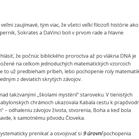
eľmi zaujímavé, tým viac, že všetci veľkí filozofi histórie ako
ernik, Sokrates a DaVinci boli v prvom rade a hlavne
hlásiť, že počnúc biblického proroctva až po vlákna DNA je
ložené na celkom jednoduchých matematických vzorcoch
le to už predbieham príbeh, lebo pochopenie roly matemati
edným z deviatich skrytých závojov.
 nad takzvanými „školami mystérií“ staroveku. V tienistých
abylonských chrámoch ukazovala Kabala cestu k prapôvodn
h“ – odhaleniu závojov života, stvorenia, Boha a keď bola
 pravde, k samotnému pôvodu Človeka.
ystematicky prenikať a osvojovať si
9 úrovní
pochopenia