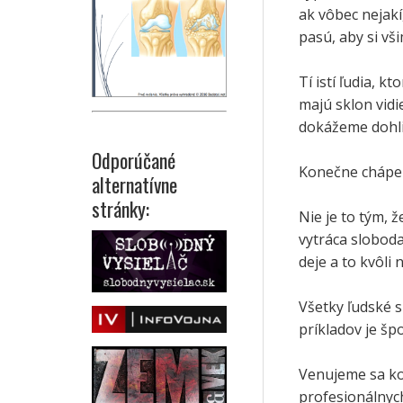
ak vôbec nejakí
pasú, aby si vš
Tí istí ľudia, k
majú sklon vidi
dokážeme dohli
Odporúčané
Konečne chápe
alternatívne
stránky:
Nie je to tým, ž
vytráca sloboda
deje a to kvôli
Všetky ľudské s
príkladov je špo
Venujeme sa ko
profesionálnych