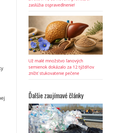
zaslúžia ospravedlnenie!
Už malé množstvo ľanových
semienok dokázalo za 12 týždňov
ky
znížiť stukovatenie pečene
Ďalšie zaujímavé články
ej