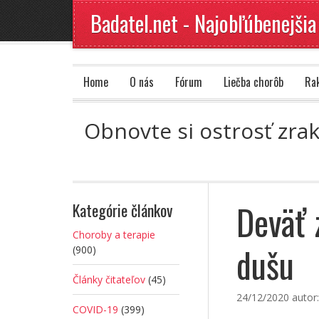
Badatel.net - Najobľúbenejšia
Home
O nás
Fórum
Liečba chorôb
Ra
Obnovte si ostrosť zra
Deväť 
Kategórie článkov
Choroby a terapie
dušu
(900)
Články čitateľov
(45)
24/12/2020
autor
COVID-19
(399)