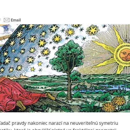
ľadač pravdy nakoniec narazí na neuveriteľnú symetriu