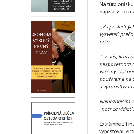
Na túto otázku
napísal v roku 
„Za posledných 
vysvetliť, preč
tváre.
Tí z nás, ktorí
nespočetnom mn
väčšiny ľudí p
používame na o
a vykorisťovani
Najbežnejším vy
„nechce vidieť“,
Extrémne zlí mu
vypestovali vir