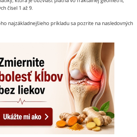
tiky, ktorá je obzvlášť platná vo fraktálnej geometrii,
ch čísel 1 až 9.
oho najzákladnejšieho príkladu sa pozrite na nasledovných