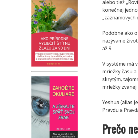
alebo tiež „Rov
konečnej jedno
„záznamových 
Podobne ako ob
nazývame život
až 9.
V systéme má v
mriežky času a 
skrytým, tajom
mriežky zvanej 
Yeshua (alias J
Pravdu a Pravda
Prečo ne