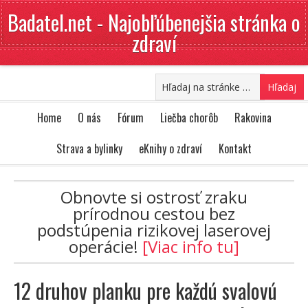
Badatel.net - Najobľúbenejšia stránka o
zdraví
Home
O nás
Fórum
Liečba chorôb
Rakovina
Strava a bylinky
eKnihy o zdraví
Kontakt
Obnovte si ostrosť zraku
prírodnou cestou bez
podstúpenia rizikovej laserovej
operácie!
[Viac info tu]
12 druhov planku pre každú svalovú