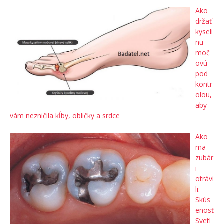
Ako
držať
kyseli
nu
moč
ovú
pod
kontr
olou,
aby
vám nezničila kĺby, obličky a srdce
Ako
ma
zubár
i
otrávi
li:
Skús
enosť
Svetl