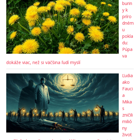
burin
y k
príro
dném
u
pokla
du:
Púpa
va
dokáže viac, než si väčšina ľudí myslí
Ľudia
ako
Fauci
a
Mika
s
zničili
milió
ny
život