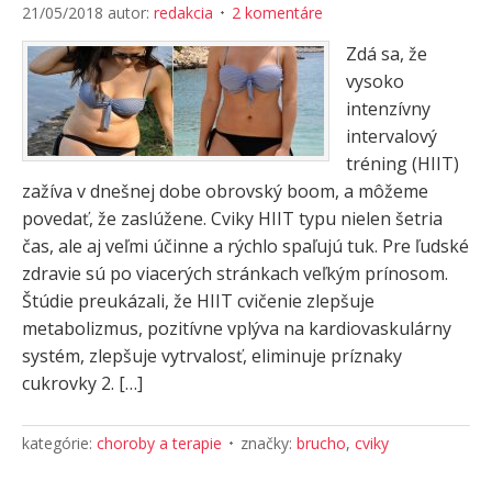
21/05/2018
autor:
redakcia
2 komentáre
Zdá sa, že
vysoko
intenzívny
intervalový
tréning (HIIT)
zažíva v dnešnej dobe obrovský boom, a môžeme
povedať, že zaslúžene. Cviky HIIT typu nielen šetria
čas, ale aj veľmi účinne a rýchlo spaľujú tuk. Pre ľudské
zdravie sú po viacerých stránkach veľkým prínosom.
Štúdie preukázali, že HIIT cvičenie zlepšuje
metabolizmus, pozitívne vplýva na kardiovaskulárny
systém, zlepšuje vytrvalosť, eliminuje príznaky
cukrovky 2. […]
kategórie:
choroby a terapie
značky:
brucho
,
cviky