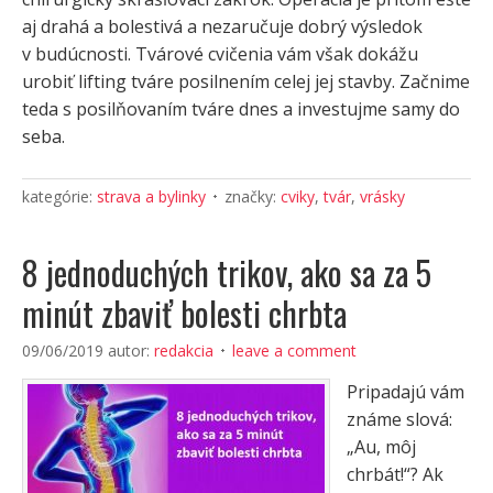
aj drahá a bolestivá a nezaručuje dobrý výsledok
v budúcnosti. Tvárové cvičenia vám však dokážu
urobiť lifting tváre posilnením celej jej stavby. Začnime
teda s posilňovaním tváre dnes a investujme samy do
seba.
kategórie:
strava a bylinky
značky:
cviky
,
tvár
,
vrásky
8 jednoduchých trikov, ako sa za 5
minút zbaviť bolesti chrbta
09/06/2019
autor:
redakcia
leave a comment
Pripadajú vám
známe slová:
„Au, môj
chrbát!“? Ak