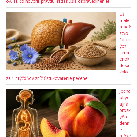
ov. Tí, čo hovorili pravdu, si zaslúžia ospravedlnenie!
Už
malé
množ
stvo
ľanov
ých
semi
enok
doká
zalo
za 12 týždňov znížiť stukovatenie pečene
Jedna
obyč
ajná
brosk
yňa
denn
e
môže