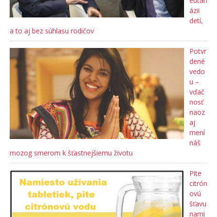
eutan
ázii
detí,
a to aj bez súhlasu rodičov
Potvr
dené
vedo
u –
vďač
nosť
naoz
aj
mení
náš
mozog smerom k šťastnejšiemu životu
Pite
citrón
ovú
šťavu
nami