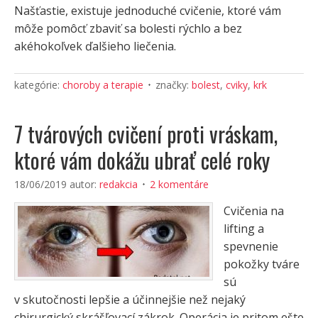
Našťastie, existuje jednoduché cvičenie, ktoré vám
môže pomôcť zbaviť sa bolesti rýchlo a bez
akéhokoľvek ďalšieho liečenia.
kategórie:
choroby a terapie
značky:
bolest
,
cviky
,
krk
7 tvárových cvičení proti vráskam,
ktoré vám dokážu ubrať celé roky
18/06/2019
autor:
redakcia
2 komentáre
Cvičenia na
lifting a
spevnenie
pokožky tváre
sú
v skutočnosti lepšie a účinnejšie než nejaký
chirurgický skrášľovací zákrok. Operácia je pritom ešte