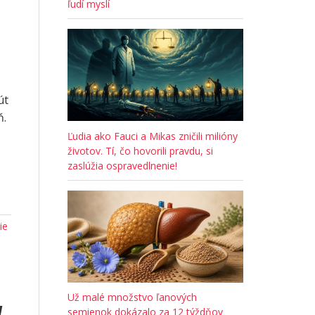
ľudí myslí
út
ň.
Ľudia ako Fauci a Mikas zničili milióny
životov. Tí, čo hovorili pravdu, si
zaslúžia ospravedlnenie!
ie
v
Už malé množstvo ľanových
semienok dokázalo za 12 týždňov