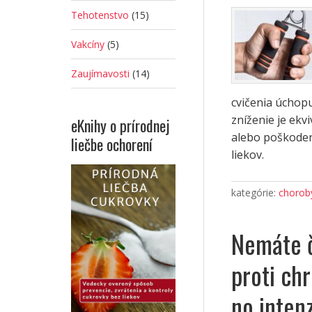
Tehotenstvo
(15)
Vakcíny
(5)
Zaujímavosti
(14)
cvičenia úchopu
zníženie je ekv
eKnihy o prírodnej
alebo poškodeni
liečbe ochorení
liekov.
kategórie:
choroby
Nemáte č
proti ch
no inten