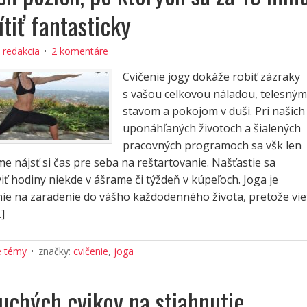
tiť fantasticky
:
redakcia
2 komentáre
Cvičenie jogy dokáže robiť zázraky
s vašou celkovou náladou, telesným
stavom a pokojom v duši. Pri našich
uponáhľaných životoch a šialených
pracovných programoch sa všk len
me nájsť si čas pre seba na reštartovanie. Našťastie sa
iť hodiny niekde v ášrame či týždeň v kúpeľoch. Joga je
nie na zaradenie do vášho každodenného života, pretože vie
…]
é témy
značky:
cvičenie
,
joga
uchých cvikov na stiahnutie