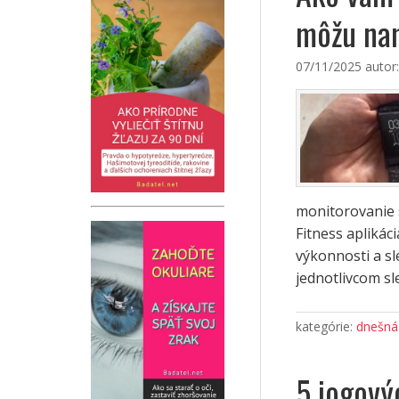
môžu nam
07/11/2025
autor
monitorovanie 
Fitness aplikác
výkonnosti a s
jednotlivcom sl
kategórie:
dnešná
5 jogovýc