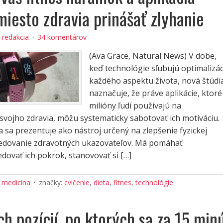
iesto zdravia prinášať zlyhanie
:
redakcia
34 komentárov
(Ava Grace, Natural News) V dobe,
keď technológie sľubujú optimalizác
každého aspektu života, nová štúdi
naznačuje, že práve aplikácie, ktoré
milióny ľudí používajú na
svojho zdravia, môžu systematicky sabotovať ich motiváciu.
ia sa prezentuje ako nástroj určený na zlepšenie fyzickej
ledovanie zdravotných ukazovateľov. Má pomáhať
edovať ich pokrok, stanovovať si […]
 medicína
značky:
cvičenie
,
dieta
,
fitnes
,
technológie
h pozícií, po ktorých sa za 15 min