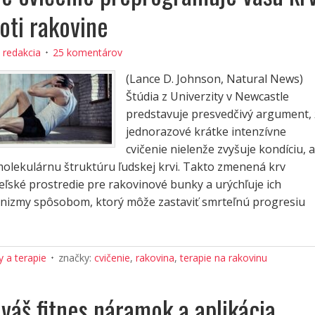
oti rakovine
:
redakcia
25 komentárov
(Lance D. Johnson, Natural News)
Štúdia z Univerzity v Newcastle
predstavuje presvedčivý argument,
jednorazové krátke intenzívne
cvičenie nielenže zvyšuje kondíciu, a
olekulárnu štruktúru ľudskej krvi. Takto zmenená krv
eľské prostredie pre rakovinové bunky a urýchľuje ich
izmy spôsobom, ktorý môže zastaviť smrteľnú progresiu
 a terapie
značky:
cvičenie
,
rakovina
,
terapie na rakovinu
váš fitnes náramok a aplikácia