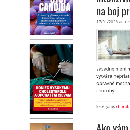
na boj pr
17/01/2026
autor
zásadne mení m
vytvára nepriat
opravné mechan
choroby.
kategórie:
choroby
Ako vám 