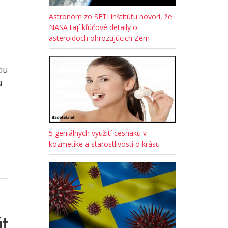
Astronóm zo SETI inštitútu hovorí, že
NASA tají kľúčové detaily o
asteroidoch ohrozujúcich Zem
iu
a
5 geniálnych využití cesnaku v
kozmetike a starostlivosti o krásu
út