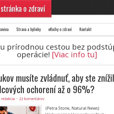
 stránka o zdraví
kovina
Strava a bylinky
eKnihy o zdraví
Kontakt
ku prírodnou cestou bez podstúpe
operácie!
[Viac info tu]
kov musíte zvládnuť, aby ste znížil
rdcových ochorení až o 96%?
:
redakcia
23 komentárov
(Petra Stone, Natural News)