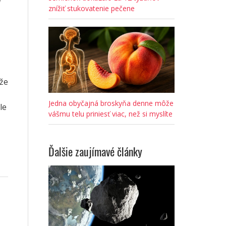
znížiť stukovatenie pečene
 že
Jedna obyčajná broskyňa denne môže
le
vášmu telu priniesť viac, než si myslíte
Ďalšie zaujímavé články