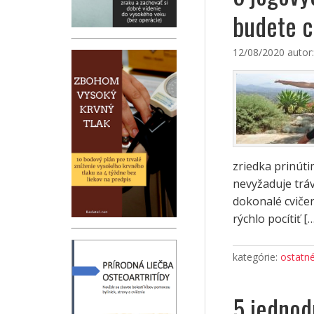
budete cí
12/08/2020
autor
zriedka prinúti
nevyžaduje tráv
dokonalé cviče
rýchlo pocítiť [
kategórie:
ostatn
5 jednod