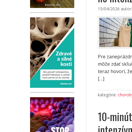
15/04/2026
autor
Pre zaneprázdn
môže zdať skľuč
teraz hovorí, ž
[…]
kategórie:
choroby
10-minút
intenzív