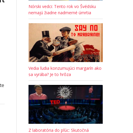
Nórski vedci: Tento rok vo Švédsku
nemajú žiadne nadmerné úmrtia
Vedia ľudia konzumujúci margarín ako
sa vyrába? Je to hrôza
te
Z laboratória do pľúc: Skutočná