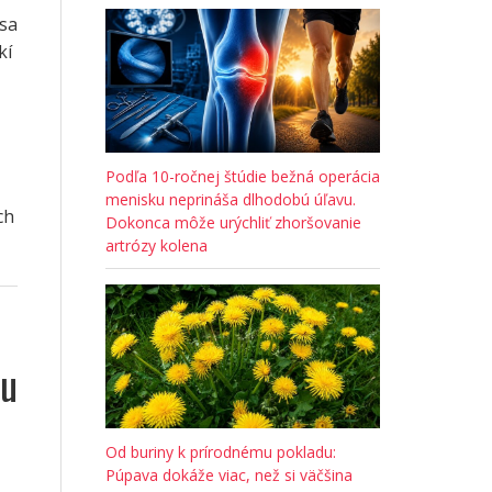
 sa
kí
Podľa 10-ročnej štúdie bežná operácia
menisku neprináša dlhodobú úľavu.
ch
Dokonca môže urýchliť zhoršovanie
artrózy kolena
mu
Od buriny k prírodnému pokladu:
Púpava dokáže viac, než si väčšina