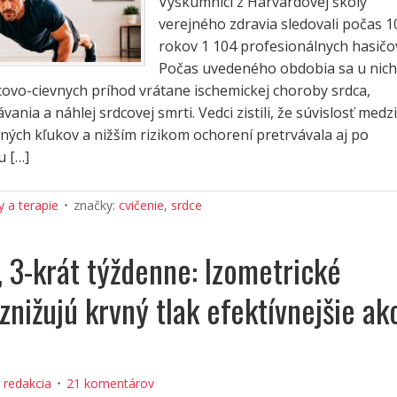
Výskumníci z Harvardovej školy
verejného zdravia sledovali počas 1
rokov 1 104 profesionálnych hasičo
Počas uvedeného obdobia sa u nich
covo-cievnych príhod vrátane ischemickej choroby srdca,
ania a náhlej srdcovej smrti. Vedci zistili, že súvislosť medzi
ých kľukov a nižším rizikom ochorení pretrvávala aj po
u […]
 a terapie
značky:
cvičenie
,
srdce
, 3-krát týždenne: Izometrické
znižujú krvný tlak efektívnejšie ak
:
redakcia
21 komentárov