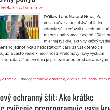
:
redakcia
33 komentárov
(Willow Tohi, Natural News) Po
desaťročia sa posolstvá ohľadne
zdravia sústreďovali na jednoduchú
mantru: nahromadiť aspoň 150 min
miernej fyzickej aktivity každý týžde
eného jednotlivca s nedostatkom času sa však tento cieľ
ujúci a často vedie k nečinnosti. Prelomový nový výskum
e intenzita vášho cvičenia je pre ochranou pred chronickými
 a terapie
značky:
chronické ochorenia
,
cvičenie
,
prevencia
,
starnut
ový ochranný štít: Ako krátke
ne cvičenie preprogramuje vašu kr