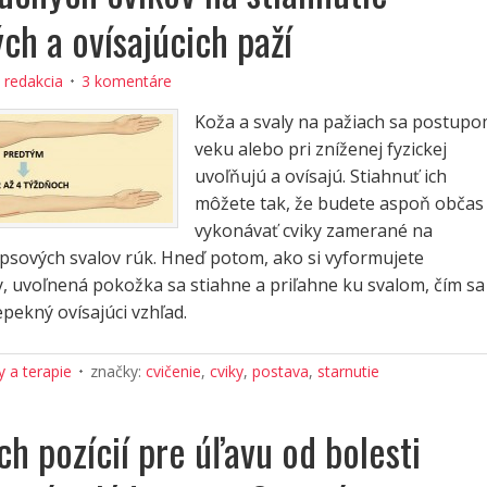
ch a ovísajúcich paží
:
redakcia
3 komentáre
Koža a svaly na pažiach sa postup
veku alebo pri zníženej fyzickej
uvoľňujú a ovísajú. Stiahnuť ich
môžete tak, že budete aspoň občas
vykonávať cviky zamerané na
epsových svalov rúk. Hneď potom, ako si vyformujete
y, uvoľnená pokožka sa stiahne a priľahne ku svalom, čím sa
epekný ovísajúci vzhľad.
 a terapie
značky:
cvičenie
,
cviky
,
postava
,
starnutie
ch pozícií pre úľavu od bolesti