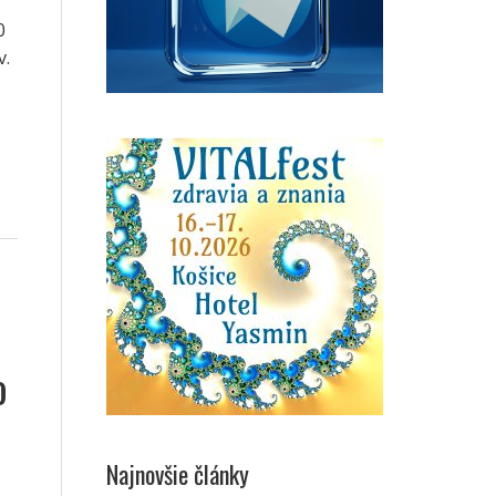
0
v.
o
Najnovšie články