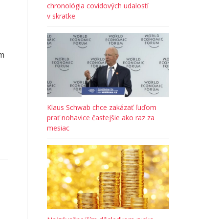
chronológia covidových udalostí
v skratke
om
Klaus Schwab chce zakázať ľuďom
prať nohavice častejšie ako raz za
mesiac