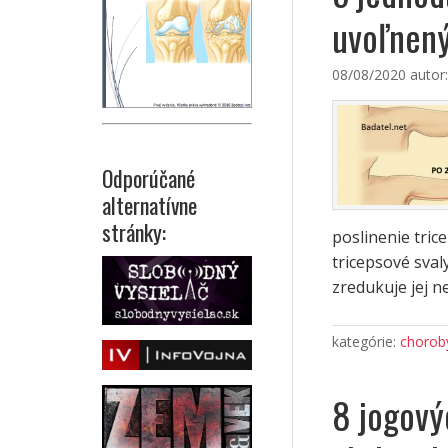
uvoľnený
08/08/2020
autor
Odporúčané
alternatívne
stránky:
poslinenie tric
tricepsové sval
zredukuje jej n
kategórie:
choroby
8 jogový