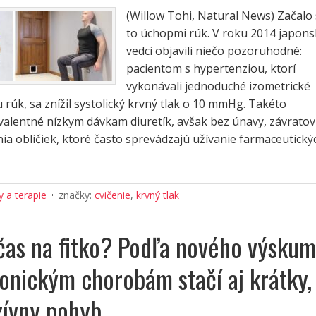
(Willow Tohi, Natural News) Začalo
to úchopmi rúk. V roku 2014 japons
vedci objavili niečo pozoruhodné:
pacientom s hypertenziou, ktorí
vykonávali jednoduché izometrické
 rúk, sa znížil systolický krvný tlak o 10 mmHg. Takéto
ivalentné nízkym dávkam diuretík, avšak bez únavy, závratov
a obličiek, ktoré často sprevádzajú užívanie farmaceutický
 a terapie
značky:
cvičenie
,
krvný tlak
as na fitko? Podľa nového výsku
ronickým chorobám stačí aj krátky,
zívny pohyb