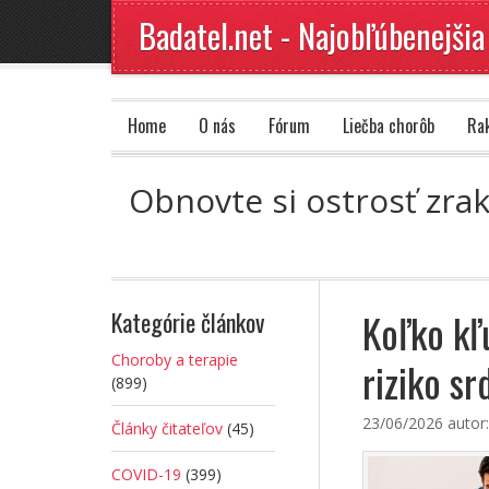
Badatel.net - Najobľúbenejšia
Home
O nás
Fórum
Liečba chorôb
Ra
Obnovte si ostrosť zra
Koľko kľu
Kategórie článkov
Choroby a terapie
riziko s
(899)
23/06/2026
autor
Články čitateľov
(45)
COVID-19
(399)