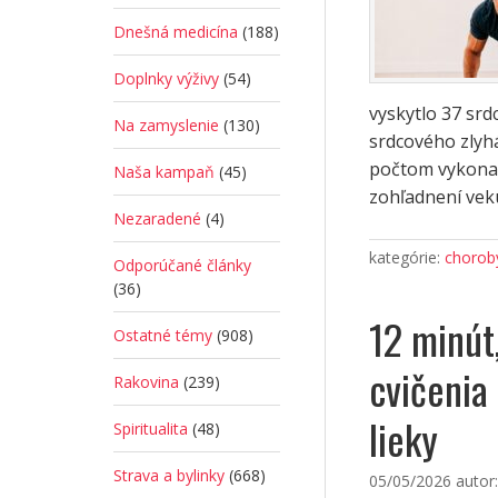
Dnešná medicína
(188)
Doplnky výživy
(54)
vyskytlo 37 srd
Na zamyslenie
(130)
srdcového zlyháv
počtom vykonan
Naša kampaň
(45)
zohľadnení vek
Nezaradené
(4)
kategórie:
choroby
Odporúčané články
(36)
12 minút
Ostatné témy
(908)
cvičenia 
Rakovina
(239)
lieky
Spiritualita
(48)
Strava a bylinky
(668)
05/05/2026
autor