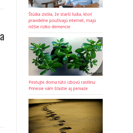
Štúdia zistila, že starší ľudia, ktorí
pravidelne používajú internet, majú
nižšie riziko demencie
la
Pestujte doma túto izbovú rastlinu:
Prinesie vám šťastie aj peniaze