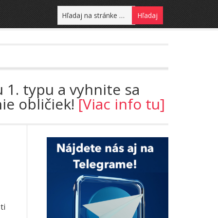
 1. typu a vyhnite sa
ie obličiek!
[Viac info tu]
ti