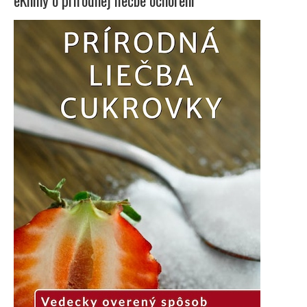
eKnihy o prírodnej liečbe ochorení