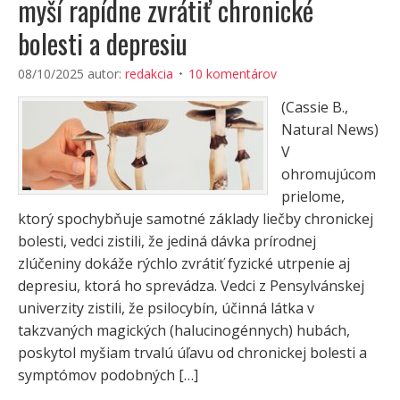
myší rapídne zvrátiť chronické
bolesti a depresiu
08/10/2025
autor:
redakcia
10 komentárov
(Cassie B.,
Natural News)
V
ohromujúcom
prielome,
ktorý spochybňuje samotné základy liečby chronickej
bolesti, vedci zistili, že jediná dávka prírodnej
zlúčeniny dokáže rýchlo zvrátiť fyzické utrpenie aj
depresiu, ktorá ho sprevádza. Vedci z Pensylvánskej
univerzity zistili, že psilocybín, účinná látka v
takzvaných magických (halucinogénnych) hubách,
poskytol myšiam trvalú úľavu od chronickej bolesti a
symptómov podobných […]