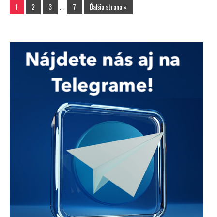
1
2
3
…
7
Ďalšia strana »