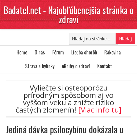
Badatel.net - Najobľúbenejšia stránka o
zdraví
Home
O nás
Fórum
Liečba chorôb
Rakovina
Strava a bylinky
eKnihy o zdraví
Kontakt
Vyliečte si osteoporózu
prírodným spôsobom aj vo
vyššom veku a znížte riziko
častých zlomenín!
[Viac info tu]
Jediná dávka psilocybínu dokázala u