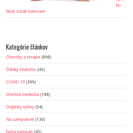
ku.
Muži ostali šokovaní
Kategórie článkov
Choroby a terapie
(898)
Články čitateľov
(45)
COVID-19
(399)
Dnešná medicína
(188)
Doplnky výživy
(54)
Na zamyslenie
(130)
Naša kampaň
(45)