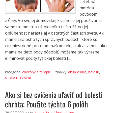
liečebná
metóda
pôvodom
z Číny. Vo svojej domovskej krajine je jej používanie
samozrejmosťou už niekoľko tisícročí, no jej
obľúbenosť narastá aj v ostatných častiach sveta. Ak
máme znalosť o tých správnych bodoch, ktoré sú
rozmiestnené po celom našom tele, a ak aj vieme, ako
máme na tieto body pôsobiť, môžeme tak výrazne
eliminovať pocity fyzickej bolesti […]
kategórie:
choroby a terapie
značky:
akupresúra
,
bolesti
,
čínska medicína
Ako si bez cvičenia uľaviť od bolesti
chrbta: Použite týchto 6 polôh
29/02/2020
autor:
redakcia
4 komentáre