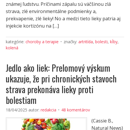
známej ľudstvu. Príčinami zápalu sú väčšinou zlá
strava, zlé environmentálne podmienky a,
prekvapenie, zlé lieky! No a medzi tieto lieky patria aj
injekcie kortizónu na […]
kategórie:
choroby a terapie
značky:
artritída
,
bolesti
,
kĺby
,
kolená
Jedlo ako liek: Prelomový výskum
ukazuje, že pri chronických stavoch
strava prekonáva lieky proti
bolestiam
18/04/2025
autor:
redakcia
48 komentárov
(Cassie B.,
Natural News)