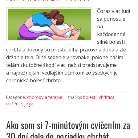
Čoraz viac ľudí
sa ponosuje
na
každodenné
silné bolesti
chrbta a dôvody sú prosté: dlhá pracovná doba a zlé
držanie tela. Dlhé sedenie v rovnakej polohe našim
telám skutočne škodí viac, než si predstavujeme
a najbežnejším vedľajším účinkom zo všetkých je
chronická bolesť chrbta.
kategórie:
choroby a terapie
značky:
bolesti
,
chrbtica
,
cvičenie
,
joga
Ako som si 7-minútovým cvičením za
30 dní dala do poriadku chrbát