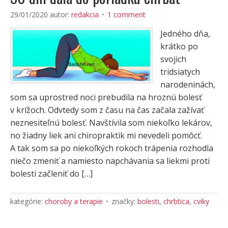
29/01/2020
autor:
redakcia
1 comment
Jedného dňa,
krátko po
svojich
tridsiatych
narodeninách,
som sa uprostred noci prebudila na hroznú bolesť
v krížoch. Odvtedy som z času na čas začala zažívať
neznesiteľnú bolesť. Navštívila som niekoľko lekárov,
no žiadny liek ani chiropraktik mi nevedeli pomôcť.
A tak som sa po niekoľkých rokoch trápenia rozhodla
niečo zmeniť a namiesto napchávania sa liekmi proti
bolesti začleniť do […]
kategórie:
choroby a terapie
značky:
bolesti
,
chrbtica
,
cviky