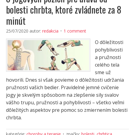
bolesti chrbta, ktoré zvládnete za 8
minút
25/07/2020
autor:
redakcia
1 comment
O dôležitosti
pohyblivosti
a pružnosti
celého tela
sme už
hovorili. Dnes si však povieme o dôležitosti udržania
pružnosti vašich bedier. Pravidelné jemné cvičenie
jogy je skvelým spôsobom na zlepšenie sily svalov
vášho trupu, pružnosti a pohyblivosti – všetko veľmi
dôležitých aspektov pre pomoc so zmiernením bolesti
chrbta.
kategórie:
choroby a terapie
značky:
bolesti
,
chrbtica
,