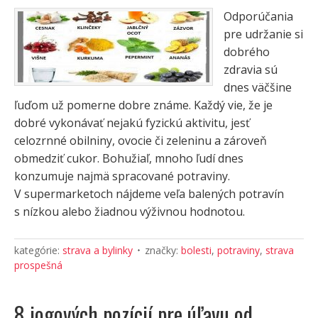
Odporúčania
pre udržanie si
dobrého
zdravia sú
dnes väčšine
ľuďom už pomerne dobre známe. Každý vie, že je
dobré vykonávať nejakú fyzickú aktivitu, jesť
celozrnné obilniny, ovocie či zeleninu a zároveň
obmedziť cukor. Bohužiaľ, mnoho ľudí dnes
konzumuje najmä spracované potraviny.
V supermarketoch nájdeme veľa balených potravín
s nízkou alebo žiadnou výživnou hodnotou.
kategórie:
strava a bylinky
značky:
bolesti
,
potraviny
,
strava
prospešná
8 jogových pozícií pre úľavu od