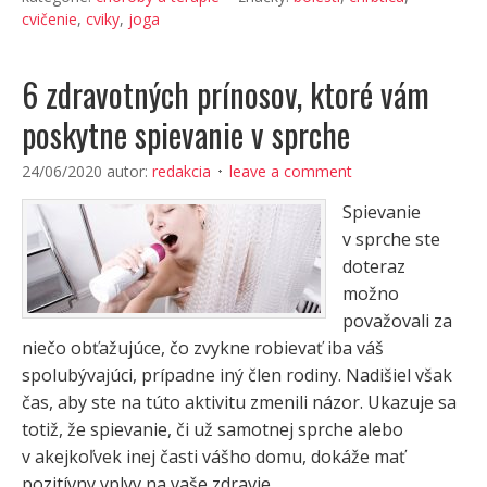
cvičenie
,
cviky
,
joga
6 zdravotných prínosov, ktoré vám
poskytne spievanie v sprche
24/06/2020
autor:
redakcia
leave a comment
Spievanie
v sprche ste
doteraz
možno
považovali za
niečo obťažujúce, čo zvykne robievať iba váš
spolubývajúci, prípadne iný člen rodiny. Nadišiel však
čas, aby ste na túto aktivitu zmenili názor. Ukazuje sa
totiž, že spievanie, či už samotnej sprche alebo
v akejkoľvek inej časti vášho domu, dokáže mať
pozitívny vplyv na vaše zdravie.