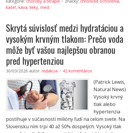
kategórie:
choroby a terapie
značky:
chronické ochorenia
,
kašeľ
,
káva
,
lieky
,
med
Skrytá súvislosť medzi hydratáciou a
vysokým krvným tlakom: Prečo voda
môže byť vašou najlepšou obranou
pred hypertenziou
30/03/2026
autor:
redakcia
42 komentárov
(Patrick Lewis,
Natural News)
Vysoký krvný
tlak alebo
hypertenzia
postihuje v súčasnosti milióny ľudí na celom svete. Na
Slovensku ním trpí 40 až 50% dospelých. Vysoký tlak