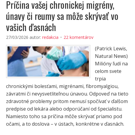
Príčina vašej chronickej migrény,
únavy či reumy sa môže skrývať vo
vašich ďasnách
27/03/2026
autor:
redakcia
22 komentárov
(Patrick Lewis,
Natural News)
Milióny ľudí na
celom svete
trpia
chronickými bolesťami, migrénami, fibromyalgiou,
závratmi či nevysvetliteľnou únavou. Odpoveď na tieto
zdravotné problemy pritom nemusí spočívať v ďalšom
predpise od lekára alebo odporúčaní od špecialistu.
Namiesto toho sa príčina môže skrývať priamo pod
očami, a to doslova – v ústach, konkrétne v ďasnách.