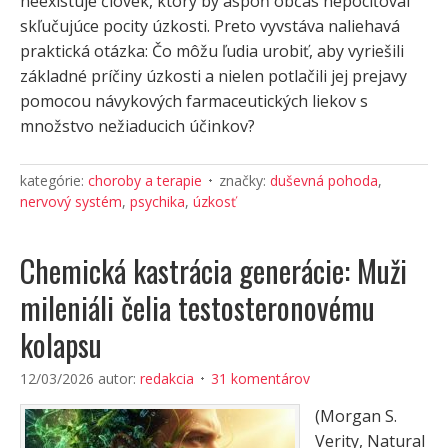
neexistuje človek, ktorý by aspoň občas nepociťoval
skľučujúce pocity úzkosti. Preto vyvstáva naliehavá
praktická otázka: Čo môžu ľudia urobiť, aby vyriešili
základné príčiny úzkosti a nielen potlačili jej prejavy
pomocou návykových farmaceutických liekov s
množstvo nežiaducich účinkov?
kategórie:
choroby a terapie
značky:
duševná pohoda
,
nervový systém
,
psychika
,
úzkosť
Chemická kastrácia generácie: Muži
mileniáli čelia testosteronovému
kolapsu
12/03/2026
autor:
redakcia
31 komentárov
(Morgan S.
Verity, Natural