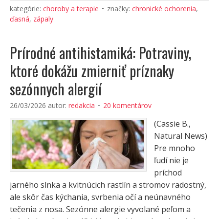
kategórie:
choroby a terapie
značky:
chronické ochorenia
,
ďasná
,
zápaly
Prírodné antihistamiká: Potraviny,
ktoré dokážu zmierniť príznaky
sezónnych alergií
26/03/2026
autor:
redakcia
20 komentárov
(Cassie B.,
Natural News)
Pre mnoho
ľudí nie je
príchod
jarného slnka a kvitnúcich rastlín a stromov radostný,
ale skôr čas kýchania, svrbenia očí a neúnavného
tečenia z nosa. Sezónne alergie vyvolané peľom a