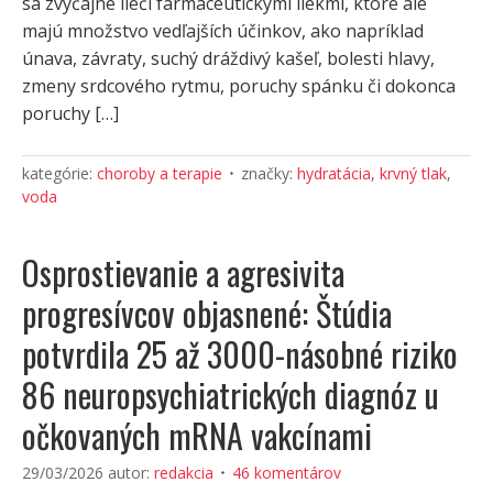
sa zvyčajne lieči farmaceutickými liekmi, ktoré ale
majú množstvo vedľajších účinkov, ako napríklad
únava, závraty, suchý dráždivý kašeľ, bolesti hlavy,
zmeny srdcového rytmu, poruchy spánku či dokonca
poruchy […]
kategórie:
choroby a terapie
značky:
hydratácia
,
krvný tlak
,
voda
Osprostievanie a agresivita
progresívcov objasnené: Štúdia
potvrdila 25 až 3000-násobné riziko
86 neuropsychiatrických diagnóz u
očkovaných mRNA vakcínami
29/03/2026
autor:
redakcia
46 komentárov