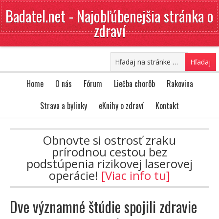
Badatel.net - Najobľúbenejšia stránka o
zdraví
Home
O nás
Fórum
Liečba chorôb
Rakovina
Strava a bylinky
eKnihy o zdraví
Kontakt
Obnovte si ostrosť zraku
prírodnou cestou bez
podstúpenia rizikovej laserovej
operácie!
[Viac info tu]
Dve významné štúdie spojili zdravie