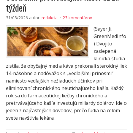
týždeň
31/03/2026
autor:
redakcia
23 komentárov
(Sayer Ji,
GreenMedInfo
) Dvojito
zaslepená
klinická štúdia
zistila, že obyčajný med a káva prekonali steroidný liek
14-násobne a nadôvažok s „vedľajšími prínosmi“
namiesto vedľajších nežiaducich účinkov pri
eliminovaní chronického neutíchajúceho kašľa. Každý
rok sa do farmaceutickej liečby chronického a
pretrvávajúceho kašľa investujú miliardy dolárov. Ide o
jeden z najčastejších dôvodov, prečo ľudia na celom
svete navštívia lekára.