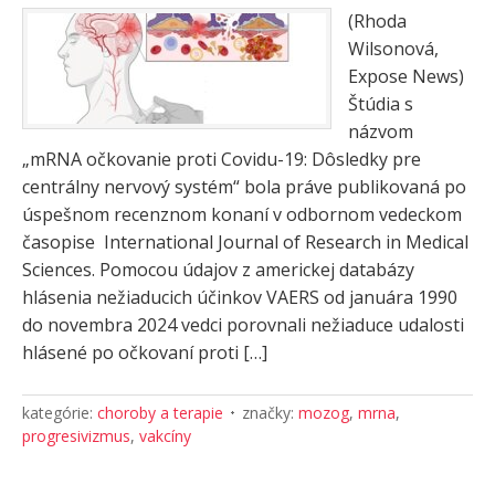
(Rhoda
Wilsonová,
Expose News)
Štúdia s
názvom
„mRNA očkovanie proti Covidu-19: Dôsledky pre
centrálny nervový systém“ bola práve publikovaná po
úspešnom recenznom konaní v odbornom vedeckom
časopise International Journal of Research in Medical
Sciences. Pomocou údajov z americkej databázy
hlásenia nežiaducich účinkov VAERS od januára 1990
do novembra 2024 vedci porovnali nežiaduce udalosti
hlásené po očkovaní proti […]
kategórie:
choroby a terapie
značky:
mozog
,
mrna
,
progresivizmus
,
vakcíny