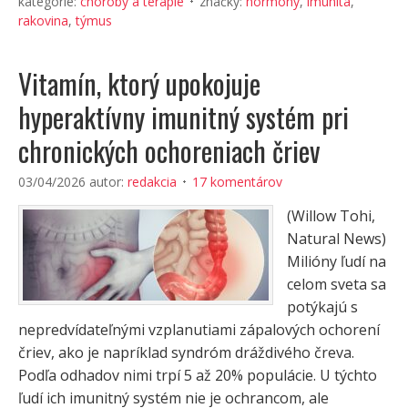
kategórie:
choroby a terapie
značky:
hormony
,
imunita
,
rakovina
,
týmus
Vitamín, ktorý upokojuje
hyperaktívny imunitný systém pri
chronických ochoreniach čriev
03/04/2026
autor:
redakcia
17 komentárov
(Willow Tohi,
Natural News)
Milióny ľudí na
celom sveta sa
potýkajú s
nepredvídateľnými vzplanutiami zápalových ochorení
čriev, ako je napríklad syndróm dráždivého čreva.
Podľa odhadov nimi trpí 5 až 20% populácie. U týchto
ľudí ich imunitný systém nie je ochrancom, ale