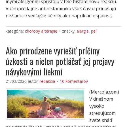
inými alergénmi spúšťajú v tele histamínovú reakciu.
Voľnopredajné antihistaminiká však často prinášajú
nežiaduce vedľajšie účinky ako napríklad ospalosť.
kategórie:
choroby a terapie
značky:
alergie
,
peľ
Ako prirodzene vyriešiť príčiny
úzkosti a nielen potláčať jej prejavy
návykovými liekmi
21/03/2026
autor:
redakcia
10 komentárov
(Mercola.com)
V dnešnom
vysoko
stresujúcom
svete snáď