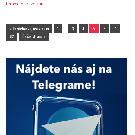
terapie na rakovinu
« Predchádzajúca strana
1
…
3
4
5
6
7
…
82
Ďalšia strana »