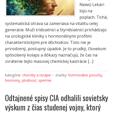
News) Lekári
bijú na
poplach. Tichá,
systematická otrava sa zameriava na vitalitu celej
generácie. Muži tridsiatnici a štyridsiatnici prichádzajú
na urologické kliniky s hormonálnymi profilmi
charakteristickými pre dôchodcov. Toto nie je
prirodzený, postupný úpadok. Je to prudký, človekom
spôsobený kolaps a dôkazy naznačujú, že čas na
zvrátenie tejto masovej chemickej kastrácie […]
kategórie:
choroby a terapie
značky:
hormonálne poruchy
,
hormony
,
plodnosť
,
spermie
Odtajnené spisy CIA odhalili sovietsky
výskum z čias studenej vojny, ktorý