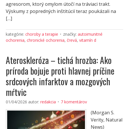
agresorom, ktorý omylom útočí na tráviaci trakt.
Výskumy z popredných inštitúcií teraz poukázali na
[…]
kategórie:
choroby a terapie
značky:
autoimunitné
ochorenia
,
chronické ochorenia
,
črevá
,
vitamín d
Ateroskleróza – tichá hrozba: Ako
príroda bojuje proti hlavnej príčine
srdcových infarktov a mozgových
mŕtvic
01/04/2026
autor:
redakcia
7 komentárov
(Morgan S.
Verity, Natural
News)