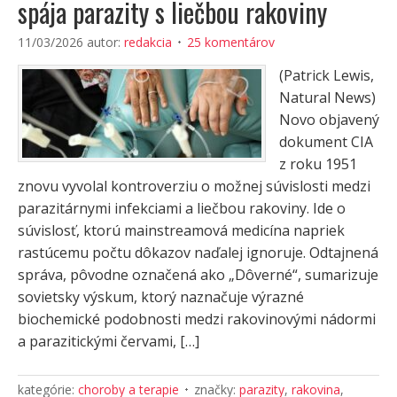
spája parazity s liečbou rakoviny
11/03/2026
autor:
redakcia
25 komentárov
(Patrick Lewis,
Natural News)
Novo objavený
dokument CIA
z roku 1951
znovu vyvolal kontroverziu o možnej súvislosti medzi
parazitárnymi infekciami a liečbou rakoviny. Ide o
súvislosť, ktorú mainstreamová medicína napriek
rastúcemu počtu dôkazov naďalej ignoruje. Odtajnená
správa, pôvodne označená ako „Dôverné“, sumarizuje
sovietsky výskum, ktorý naznačuje výrazné
biochemické podobnosti medzi rakovinovými nádormi
a parazitickými červami, […]
kategórie:
choroby a terapie
značky:
parazity
,
rakovina
,