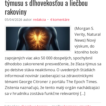
týmusu s dlhovekosťou a liečbou
rakoviny
05/04/2026
autor:
redakcia
4 komentáre
(Morgan S.
Verity, Natural
News) Nový
výskum, do
ktorého bolo
zapojených viac ako 50 000 dospelých, spochybnil
dlhodobo zakorenené presvedčenie, že žľaza týmus sa
po detstve stáva neaktívnou. O uvedených štúdiách
informoval novinár zaoberajúci sa zdravotníckymi
témami George Citroner z portálu The Epoch Times.
Zistenia naznačujú, že tento malý orgán nachádzajúci
sa v hrudníku zostáva funkčne relevantný […]