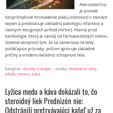
Ateroskleróza
je pomalé
bezpríznakové hromadenie plaku (nánosov) v stenách
tepien a predstavuje základnú patológiu infarktov a
cievnych mozgových príhod (mŕtvic). Hlavný prúd
kardiológie, ktorý je závislý od farmaceutických ziskov,
sklamal verejnosť tým, že sa zameriava na lieky
potláčajúce príznaky, pričom ignoruje základné
príčiny a vrodenú liečebnú schopnosť tela.
kategórie:
choroby a terapie
značky:
cholesterol
,
cievy
,
infarkt
,
mrtvica
,
srdce
Lyžica medu a káva dokázali to, čo
steroidný liek Prednizón nie:
Odstránili pretrvávajúci kašeľ už za