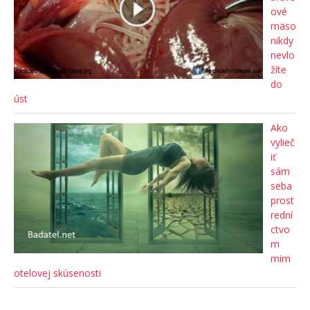
ové
mäso
nikdy
nevlo
žíte
do
úst
Ako
vylieč
iť
sám
seba
prost
rední
ctvo
m
mim
otelovej skúsenosti