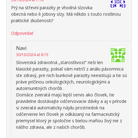
Prý na střevní parazity je vhodná slzovka
obecná nebo-li jobovy slzy. Má někdo s touto rostlinou
praktické zkušenosti?
Odpovedať
Navi
30/10/2024 at 8:15
Slovenská zdravotná „starostlivosť“ rieši len
klasické parazity, pokiaľ vám netrčí z análu pásomnica
ste zdravý, pre nich bunkové parazity neexistujú a tie sú
práve príčinou onkologických, neurologickými a
autoimunitných chorôb .
Domáce zvieratá majú lepší servis ako človek, tie
pravidelne dostávajte odčervovacie dávky a aj v prírode
si zvieratá automaticky nájdu prostriedok na
odčervenie len človek je odkázaný na farmaceutický
priemysel ktorý je spoločne s bielou mafiou živý nie z
nášho zdravia, ale z našich chorôb.