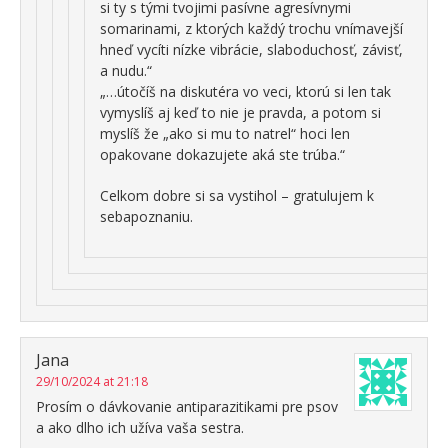
si ty s tými tvojimi pasívne agresívnymi
somarinami, z ktorých každý trochu vnímavejší
hneď vycíti nízke vibrácie, slaboduchosť, závisť,
a nudu.“
„…útočíš na diskutéra vo veci, ktorú si len tak
vymyslíš aj keď to nie je pravda, a potom si
myslíš že „ako si mu to natrel“ hoci len
opakovane dokazujete aká ste trúba.“
Celkom dobre si sa vystihol – gratulujem k
sebapoznaniu.
Jana
29/10/2024 at 21:18
Prosím o dávkovanie antiparazitikami pre psov
a ako dlho ich užíva vaša sestra.