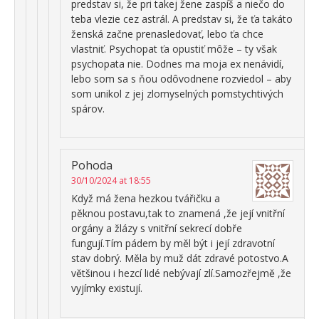
predstav si, že pri takej žene zaspíš a niečo do
teba vlezie cez astrál. A predstav si, že ťa takáto
ženská začne prenasledovať, lebo ťa chce
vlastniť. Psychopat ťa opustiť môže – ty však
psychopata nie. Dodnes ma moja ex nenávidí,
lebo som sa s ňou odôvodnene rozviedol – aby
som unikol z jej zlomyselných pomstychtivých
spárov.
Pohoda
30/10/2024 at 18:55
Když má žena hezkou tvářičku a
pěknou postavu,tak to znamená ,že její vnitřní
orgány a žlázy s vnitřní sekrecí dobře
fungují.Tím pádem by měl být i její zdravotní
stav dobrý. Měla by muž dát zdravé potostvo.A
většinou i hezcí lidé nebývají zlí.Samozřejmě ,že
vyjímky existují.