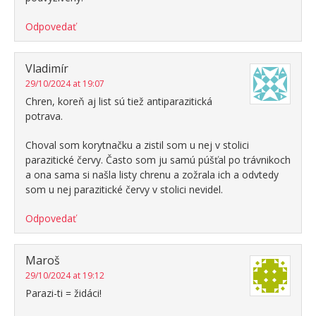
Odpovedať
Vladimír
29/10/2024 at 19:07
Chren, koreň aj list sú tiež antiparazitická
potrava.
Choval som korytnačku a zistil som u nej v stolici
parazitické červy. Často som ju samú púšťal po trávnikoch
a ona sama si našla listy chrenu a zožrala ich a odvtedy
som u nej parazitické červy v stolici nevidel.
Odpovedať
Maroš
29/10/2024 at 19:12
Parazi-ti = židáci!