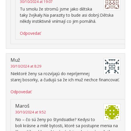
30/10/2024 at 19:07
Tu smolu že stromů jsme jako dětska
taky žvýkaly.Na parazity to bude asi dobrý.Dětska
někdy instiktivně vnímají co jim pomáhá.
Odpovedať
Muž
30/10/2024 at 8:29
Niektoré ženy sa rozvíjajú do nepríjemnej
starej bosorky, a čudujú sa že ich muž nechce financovať.
Odpovedať
Maroš
30/10/2024 at 9:52
No – čo sú ženy po štyridsiatke? Kedysi to
boli krásne a milé bytosti, ktoré sa postupne menia na