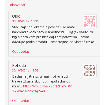
Odpovedať
Oldo
30/10/2024 at 10:36
Stačí zájsť do lekárne a povedať, že máte
napríklad dvoch psov o hmotnosti 35 kg (ak vážite 70
kg) a nech vám pre nich dajú antiparazitiká. Potom
dávkujte podľa návodu. Samozrejme, na vlastné riziko.
Odpovedať
Pohoda
30/10/2024 at 18:59
Bacha na játra,psíci mají trošku lepší
trávení.Zkuste slupnout napůl schnilou
mršinu.
https://youtu.be/KZbNZlmYkF0?
si=YwA1albaMXqrSAKB
Odpovedať