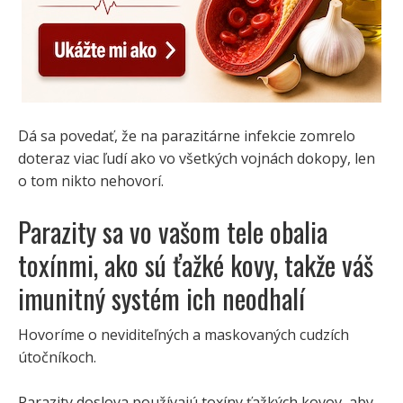
Dá sa povedať, že na parazitárne infekcie zomrelo
doteraz viac ľudí ako vo všetkých vojnách dokopy, len
o tom nikto nehovorí.
Parazity sa vo vašom tele obalia
toxínmi, ako sú ťažké kovy, takže váš
imunitný systém ich neodhalí
Hovoríme o neviditeľných a maskovaných cudzích
útočníkoch.
Parazity doslova používajú toxíny ťažkých kovov, aby