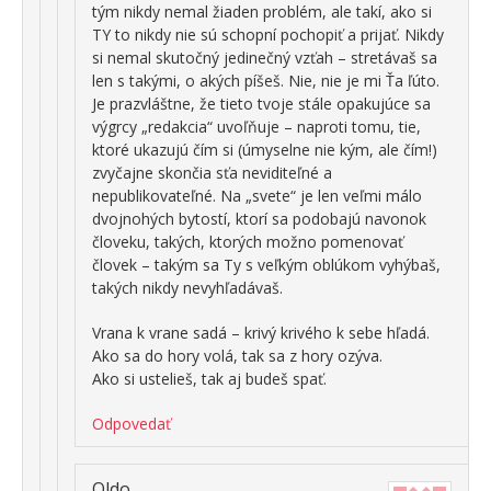
tým nikdy nemal žiaden problém, ale takí, ako si
TY to nikdy nie sú schopní pochopiť a prijať. Nikdy
si nemal skutočný jedinečný vzťah – stretávaš sa
len s takými, o akých píšeš. Nie, nie je mi Ťa ľúto.
Je prazvláštne, že tieto tvoje stále opakujúce sa
výgrcy „redakcia“ uvoľňuje – naproti tomu, tie,
ktoré ukazujú čím si (úmyselne nie kým, ale čím!)
zvyčajne skončia sťa neviditeľné a
nepublikovateľné. Na „svete“ je len veľmi málo
dvojnohých bytostí, ktorí sa podobajú navonok
človeku, takých, ktorých možno pomenovať
človek – takým sa Ty s veľkým oblúkom vyhýbaš,
takých nikdy nevyhľadávaš.
Vrana k vrane sadá – krivý krivého k sebe hľadá.
Ako sa do hory volá, tak sa z hory ozýva.
Ako si ustelieš, tak aj budeš spať.
Odpovedať
Oldo