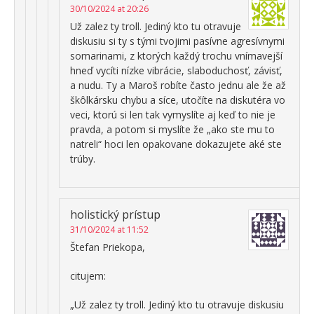
30/10/2024 at 20:26
Už zalez ty troll. Jediný kto tu otravuje
diskusiu si ty s tými tvojimi pasívne agresívnymi
somarinami, z ktorých každý trochu vnímavejší
hneď vycíti nízke vibrácie, slaboduchosť, závisť,
a nudu. Ty a Maroš robíte často jednu ale že až
škôlkársku chybu a síce, utočíte na diskutéra vo
veci, ktorú si len tak vymyslíte aj keď to nie je
pravda, a potom si myslíte že „ako ste mu to
natreli“ hoci len opakovane dokazujete aké ste
trúby.
holistický prístup
31/10/2024 at 11:52
Štefan Priekopa,
citujem:
„Už zalez ty troll. Jediný kto tu otravuje diskusiu