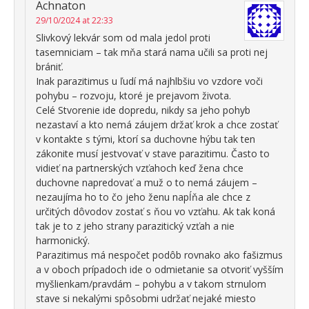
Achnaton
29/10/2024 at 22:33
Slivkový lekvár som od mala jedol proti
tasemniciam – tak mňa stará nama učili sa proti nej
brániť.
Inak parazitimus u ľudí má najhlbšiu vo vzdore voči
pohybu – rozvoju, ktoré je prejavom života.
Celé Stvorenie ide dopredu, nikdy sa jeho pohyb
nezastaví a kto nemá záujem držať krok a chce zostať
v kontakte s tými, ktorí sa duchovne hýbu tak ten
zákonite musí jestvovať v stave parazitimu. Často to
vidieť na partnerských vzťahoch keď žena chce
duchovne napredovať a muž o to nemá záujem –
nezaujíma ho to čo jeho ženu napĺňa ale chce z
určitých dôvodov zostať s ňou vo vzťahu. Ak tak koná
tak je to z jeho strany parazitický vzťah a nie
harmonický.
Parazitimus má nespočet podôb rovnako ako fašizmus
a v oboch prípadoch ide o odmietanie sa otvoriť vyšším
myšlienkam/pravdám – pohybu a v takom strnulom
stave si nekalými spôsobmi udržať nejaké miesto