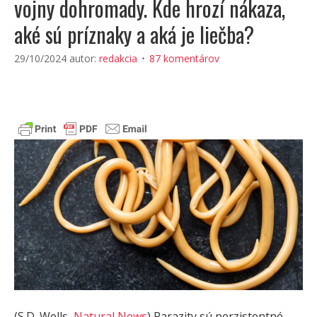
vojny dohromady. Kde hrozí nákaza,
aké sú príznaky a aká je liečba?
29/10/2024
autor:
redakcia
87 komentárov
(S.D. Wells,
Natural News
) Parazity sú perzistentné,