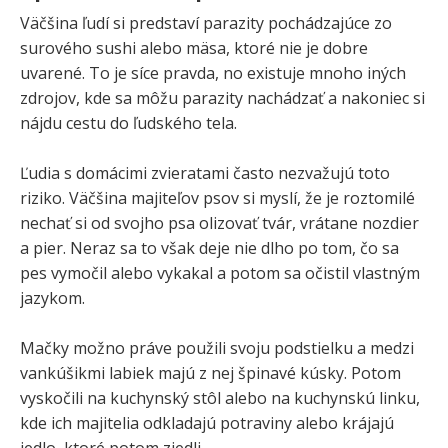
Väčšina ľudí si predstaví parazity pochádzajúce zo
surového sushi alebo mäsa, ktoré nie je dobre
uvarené. To je síce pravda, no existuje mnoho iných
zdrojov, kde sa môžu parazity nachádzať a nakoniec si
nájdu cestu do ľudského tela.
Ľudia s domácimi zvieratami často nezvažujú toto
riziko. Väčšina majiteľov psov si myslí, že je roztomilé
nechať si od svojho psa olizovať tvár, vrátane nozdier
a pier. Neraz sa to však deje nie dlho po tom, čo sa
pes vymočil alebo vykakal a potom sa očistil vlastným
jazykom.
Mačky možno práve použili svoju podstielku a medzi
vankúšikmi labiek majú z nej špinavé kúsky. Potom
vyskočili na kuchynský stôl alebo na kuchynskú linku,
kde ich majitelia odkladajú potraviny alebo krájajú