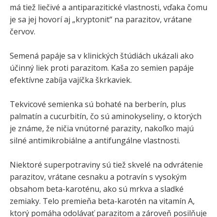
má tiež liečivé a antiparazitické vlastnosti, vďaka čomu
je sa jej hovorí aj „kryptonit“ na parazitov, vrátane
červov.
Semená papáje sa v klinických štúdiách ukázali ako
účinný liek proti parazitom. Kaša zo semien papáje
efektívne zabíja vajíčka škrkaviek.
Tekvicové semienka sú bohaté na berberín, plus
palmatín a cucurbitín, čo sú aminokyseliny, o ktorých
je známe, že ničia vnútorné parazity, nakoľko majú
silné antimikrobiálne a antifungálne vlastnosti.
Niektoré superpotraviny sú tiež skvelé na odvrátenie
parazitov, vrátane cesnaku a potravín s vysokým
obsahom beta-karoténu, ako sú mrkva a sladké
zemiaky. Telo premieňa beta-karotén na vitamín A,
ktorý pomáha odolávať parazitom a zároveň posilňuje