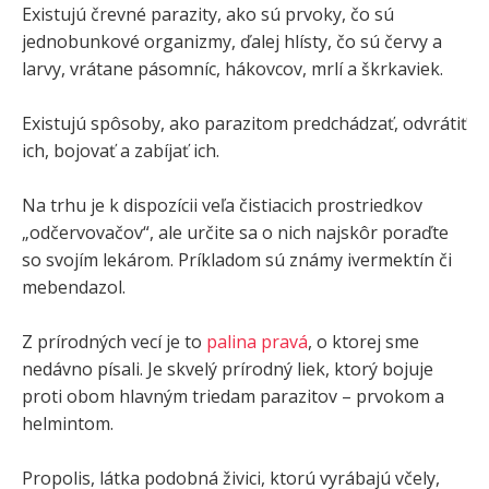
Existujú črevné parazity, ako sú prvoky, čo sú
jednobunkové organizmy, ďalej hlísty, čo sú červy a
larvy, vrátane pásomníc, hákovcov, mrlí a škrkaviek.
Existujú spôsoby, ako parazitom predchádzať, odvrátiť
ich, bojovať a zabíjať ich.
Na trhu je k dispozícii veľa čistiacich prostriedkov
„odčervovačov“, ale určite sa o nich najskôr poraďte
so svojím lekárom. Príkladom sú známy ivermektín či
mebendazol.
Z prírodných vecí je to
palina pravá
, o ktorej sme
nedávno písali. Je skvelý prírodný liek, ktorý bojuje
proti obom hlavným triedam parazitov – prvokom a
helmintom.
Propolis, látka podobná živici, ktorú vyrábajú včely,