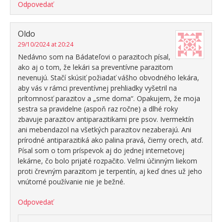
Odpovedať
Oldo
29/10/2024 at 20:24
Nedávno som na Bádateľovi o parazitoch písal,
ako aj o tom, že lekári sa preventívne parazitom
nevenujú. Stačí skúsiť požiadať vášho obvodného lekára,
aby vás v rámci preventívnej prehliadky vyšetril na
prítomnosť parazitov a „sme doma“. Opakujem, že moja
sestra sa pravidelne (aspoň raz ročne) a dlhé roky
zbavuje parazitov antiparazitikami pre psov. Ivermektín
ani mebendazol na všetkých parazitov nezaberajú. Ani
prírodné antiparazitiká ako palina pravá, čierny orech, atď.
Písal som o tom príspevok aj do jednej internetovej
lekárne, čo bolo prijaté rozpačito. Veľmi účinným liekom
proti črevným parazitom je terpentín, aj keď dnes už jeho
vnútorné používanie nie je bežné.
Odpovedať