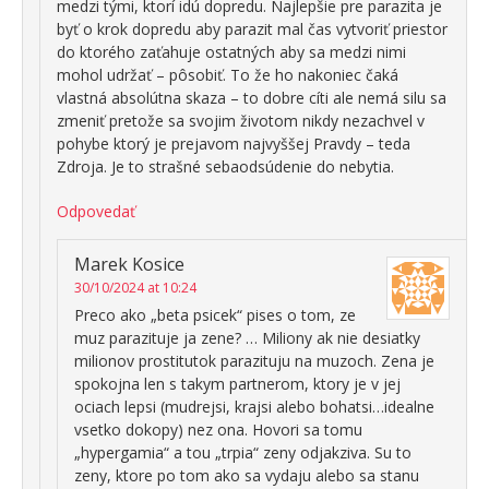
medzi tými, ktorí idú dopredu. Najlepšie pre parazita je
byť o krok dopredu aby parazit mal čas vytvoriť priestor
do ktorého zaťahuje ostatných aby sa medzi nimi
mohol udržať – pôsobiť. To že ho nakoniec čaká
vlastná absolútna skaza – to dobre cíti ale nemá silu sa
zmeniť pretože sa svojim životom nikdy nezachvel v
pohybe ktorý je prejavom najvyššej Pravdy – teda
Zdroja. Je to strašné sebaodsúdenie do nebytia.
Odpovedať
Marek Kosice
30/10/2024 at 10:24
Preco ako „beta psicek“ pises o tom, ze
muz parazituje ja zene? … Miliony ak nie desiatky
milionov prostitutok parazituju na muzoch. Zena je
spokojna len s takym partnerom, ktory je v jej
ociach lepsi (mudrejsi, krajsi alebo bohatsi…idealne
vsetko dokopy) nez ona. Hovori sa tomu
„hypergamia“ a tou „trpia“ zeny odjakziva. Su to
zeny, ktore po tom ako sa vydaju alebo sa stanu