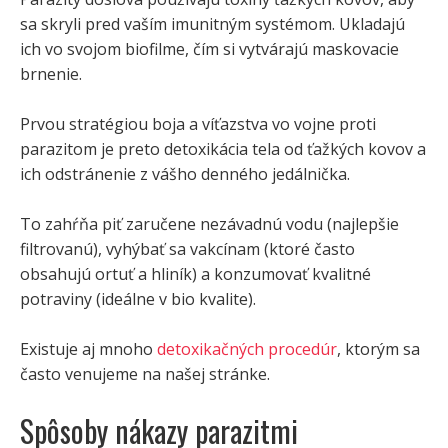
sa skryli pred vaším imunitným systémom. Ukladajú
ich vo svojom biofilme, čím si vytvárajú maskovacie
brnenie.
Prvou stratégiou boja a víťazstva vo vojne proti
parazitom je preto detoxikácia tela od ťažkých kovov a
ich odstránenie z vášho denného jedálnička.
To zahŕňa piť zaručene nezávadnú vodu (najlepšie
filtrovanú), vyhýbať sa vakcínam (ktoré často
obsahujú ortuť a hliník) a konzumovať kvalitné
potraviny (ideálne v bio kvalite).
Existuje aj mnoho
detoxikačných procedúr
, ktorým sa
často venujeme na našej stránke.
Spôsoby nákazy parazitmi