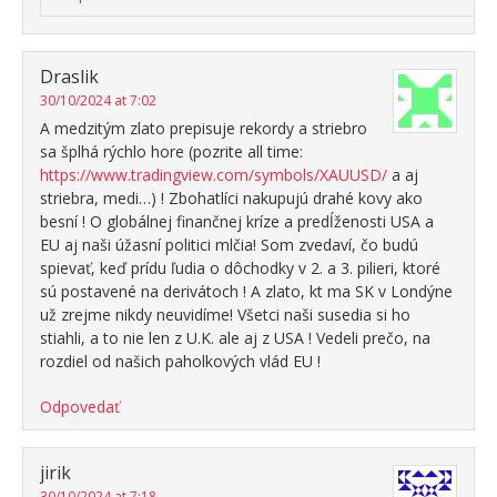
Draslik
30/10/2024 at 7:02
A medzitým zlato prepisuje rekordy a striebro
sa šplhá rýchlo hore (pozrite all time:
https://www.tradingview.com/symbols/XAUUSD/
a aj
striebra, medi…) ! Zbohatlíci nakupujú drahé kovy ako
besní ! O globálnej finančnej kríze a predĺženosti USA a
EU aj naši úžasní politici mlčia! Som zvedaví, čo budú
spievať, keď prídu ľudia o dôchodky v 2. a 3. pilieri, ktoré
sú postavené na derivátoch ! A zlato, kt ma SK v Londýne
už zrejme nikdy neuvidíme! Všetci naši susedia si ho
stiahli, a to nie len z U.K. ale aj z USA ! Vedeli prečo, na
rozdiel od našich paholkových vlád EU !
Odpovedať
jirik
30/10/2024 at 7:18