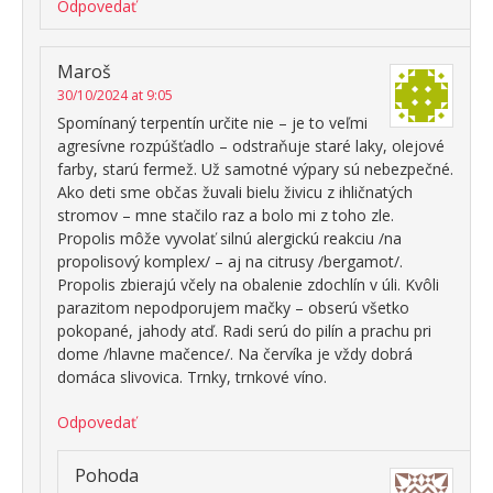
Odpovedať
Maroš
30/10/2024 at 9:05
Spomínaný terpentín určite nie – je to veľmi
agresívne rozpúšťadlo – odstraňuje staré laky, olejové
farby, starú fermež. Už samotné výpary sú nebezpečné.
Ako deti sme občas žuvali bielu živicu z ihličnatých
stromov – mne stačilo raz a bolo mi z toho zle.
Propolis môže vyvolať silnú alergickú reakciu /na
propolisový komplex/ – aj na citrusy /bergamot/.
Propolis zbierajú včely na obalenie zdochlín v úli. Kvôli
parazitom nepodporujem mačky – obserú všetko
pokopané, jahody atď. Radi serú do pilín a prachu pri
dome /hlavne mačence/. Na červíka je vždy dobrá
domáca slivovica. Trnky, trnkové víno.
Odpovedať
Pohoda