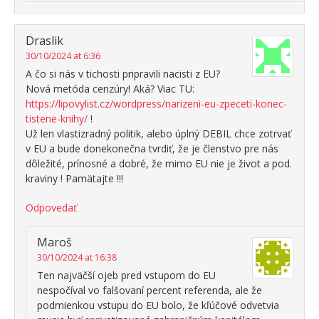
Draslik
30/10/2024 at 6:36
A čo si nás v tichosti pripravili nacisti z EU?
Nová metóda cenzúry! Aká? Viac TU:
https://lipovylist.cz/wordpress/narizeni-eu-zpeceti-konec-
tistene-knihy/
!
Už len vlastizradný politik, alebo úplný DEBIL chce zotrvať
v EU a bude donekonečna tvrdiť, že je členstvo pre nás
dôležité, prínosné a dobré, že mimo EU nie je život a pod.
kraviny ! Pamätajte !!!
Odpovedať
Maroš
30/10/2024 at 16:38
Ten najväčší ojeb pred vstupom do EU
nespočíval vo falšovaní percent referenda, ale že
podmienkou vstupu do EU bolo, že kľúčové odvetvia