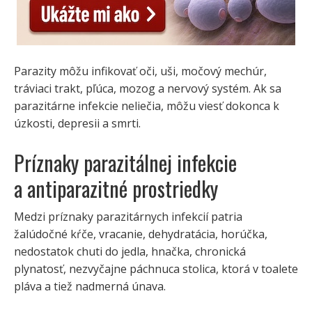
Parazity môžu infikovať oči, uši, močový mechúr,
tráviaci trakt, pľúca, mozog a nervový systém. Ak sa
parazitárne infekcie neliečia, môžu viesť dokonca k
úzkosti, depresii a smrti.
Príznaky parazitálnej infekcie
a antiparazitné prostriedky
Medzi príznaky parazitárnych infekcií patria
žalúdočné kŕče, vracanie, dehydratácia, horúčka,
nedostatok chuti do jedla, hnačka, chronická
plynatosť, nezvyčajne páchnuca stolica, ktorá v toalete
pláva a tiež nadmerná únava.