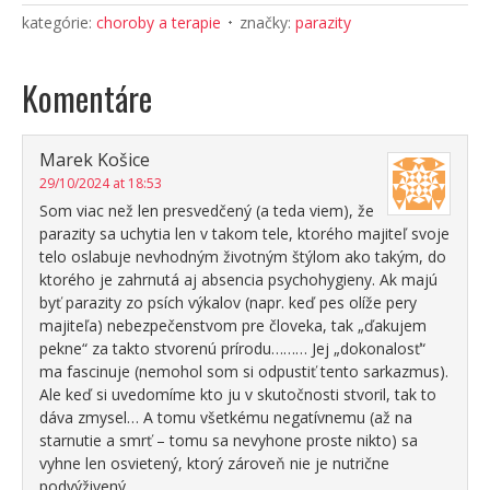
kategórie:
choroby a terapie
značky:
parazity
Komentáre
Marek Košice
29/10/2024 at 18:53
Som viac než len presvedčený (a teda viem), že
parazity sa uchytia len v takom tele, ktorého majiteľ svoje
telo oslabuje nevhodným životným štýlom ako takým, do
ktorého je zahrnutá aj absencia psychohygieny. Ak majú
byť parazity zo psích výkalov (napr. keď pes olíže pery
majiteľa) nebezpečenstvom pre človeka, tak „ďakujem
pekne“ za takto stvorenú prírodu……… Jej „dokonalosť“
ma fascinuje (nemohol som si odpustiť tento sarkazmus).
Ale keď si uvedomíme kto ju v skutočnosti stvoril, tak to
dáva zmysel… A tomu všetkému negatívnemu (až na
starnutie a smrť – tomu sa nevyhone proste nikto) sa
vyhne len osvietený, ktorý zároveň nie je nutrične
podvýživený.