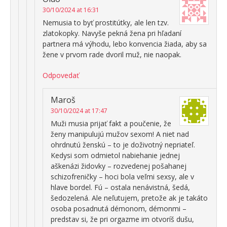
30/10/2024 at 16:31
Nemusia to byť prostitútky, ale len tzv.
zlatokopky. Navyše pekná žena pri hľadaní
partnera má výhodu, lebo konvencia žiada, aby sa
žene v prvom rade dvoril muž, nie naopak.
Odpovedať
Maroš
30/10/2024 at 17:47
Muži musia prijať fakt a poučenie, že
ženy manipulujú mužov sexom! A niet nad
ohrdnutú ženskú – to je doživotný nepriateľ.
Kedysi som odmietol nabiehanie jednej
aškenázi židovky – rozvedenej pošahanej
schizofreničky – hoci bola veľmi sexsy, ale v
hlave bordel. Fú – ostala nenávistná, šedá,
šedozelená. Ale neľutujem, pretože ak je takáto
osoba posadnutá démonom, démonmi –
predstav si, že pri orgazme im otvoríš dušu,