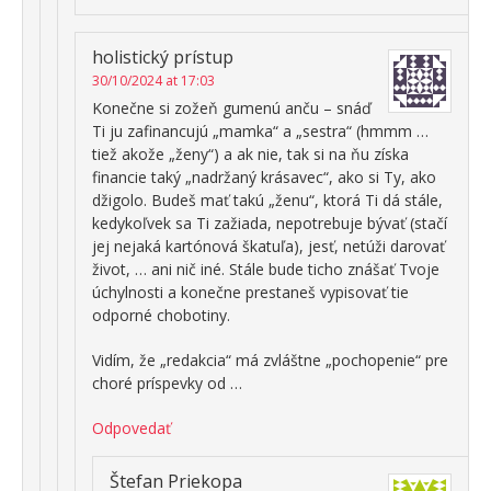
holistický prístup
30/10/2024 at 17:03
Konečne si zožeň gumenú anču – snáď
Ti ju zafinancujú „mamka“ a „sestra“ (hmmm …
tiež akože „ženy“) a ak nie, tak si na ňu získa
financie taký „nadržaný krásavec“, ako si Ty, ako
džigolo. Budeš mať takú „ženu“, ktorá Ti dá stále,
kedykoľvek sa Ti zažiada, nepotrebuje bývať (stačí
jej nejaká kartónová škatuľa), jesť, netúži darovať
život, … ani nič iné. Stále bude ticho znášať Tvoje
úchylnosti a konečne prestaneš vypisovať tie
odporné chobotiny.
Vidím, že „redakcia“ má zvláštne „pochopenie“ pre
choré príspevky od …
Odpovedať
Štefan Priekopa