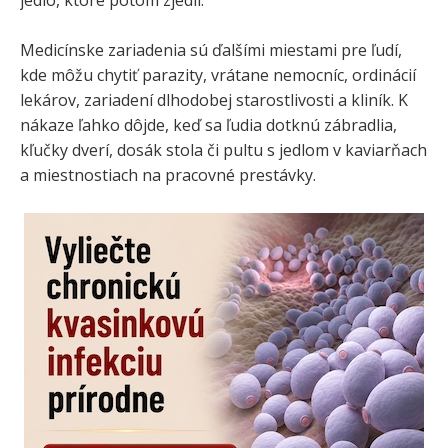
jedlo, ktoré potom zjedli.
Medicínske zariadenia sú ďalšími miestami pre ľudí,
kde môžu chytiť parazity, vrátane nemocníc, ordinácií
lekárov, zariadení dlhodobej starostlivosti a kliník. K
nákaze ľahko dôjde, keď sa ľudia dotknú zábradlia,
kľučky dverí, dosák stola či pultu s jedlom v kaviarňach
a miestnostiach na pracovné prestávky.