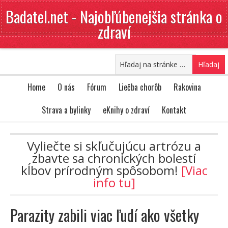
Badatel.net - Najobľúbenejšia stránka o
zdraví
Home
O nás
Fórum
Liečba chorôb
Rakovina
Strava a bylinky
eKnihy o zdraví
Kontakt
Vyliečte si skľučujúcu artrózu a
zbavte sa chronických bolestí
kĺbov prírodným spôsobom!
[Viac
info tu]
Parazity zabili viac ľudí ako všetky