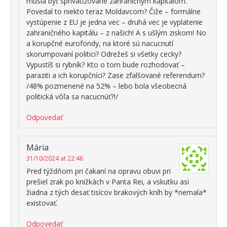
musia byť sprivatizované zahraničným kapitálom.
Povedal to niekto teraz Moldavcom? Čiže – formálne
vystúpenie z EU je jedna vec – druhá vec je vyplatenie
zahraničného kapitálu – z našich! A s ušlým ziskom! No
a korupčné eurofondy, na ktoré sú nacucnutí
skorumpovaní politici? Odrežeš si všetky cecky?
Vypustíš si rybník? Kto o tom bude rozhodovať –
paraziti a ich korupčníci? Zase zfalšované referendum?
/48% pozmenené na 52% – lebo bola všeobecná
politická vôľa sa nacucnúť?!/
Odpovedať
Mária
31/10/2024 at 22:46
Pred týždňom pri čakaní na opravu obuvi pri
prešiel zrak po knižkách v Panta Rei, a vskutku asi
žiadna z tých desať tisícov brakových kníh by *nemala*
existovať.
Odpovedať