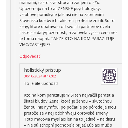
mamami, casto krat stracaju zaujem o s*x.
Upozornuju na to aj ZENSKE psychologicky,
vztahove poradkyne (ale asi nie na zaprdenim
Slovensku kde by ich take reci profesne znicili. Su to
zeny, ktore doatavaju od svojich partnerov ovela
castejsie dary/pozornosti, a za ovela vyssiu cenu nez
je tomu naopak. TAKZE KTO NA KOM PARAZITUJE
VIAC/CASTEJSIE?
Odpovedať
holistický prístup
30/10/2024 at 16:02
To je ale úbohosť!
Kto na kom parazituje?!? Si ten najväčší parazit a
šíriteľ bludov. Žena, ktorá je ženou – skutočnou
ženou, nie nymfou, po počatí a po pôrode je inou
pretože sa v nej odohrávajú obrovské zmeny.
Toto mačovia mysliaci len na to jediné – na dieru
– nie sú schopní pochopiť a prijať. Ľúbiaci muž s