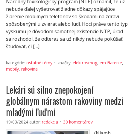
Národný toxikologický program (NTP) oznámil, že už
nebude ďalej vyšetrovať žiadne dôkazy spájajúce
žiarenie mobilných telefónov so škodami na zdraví
spôsobenými u zvierat alebo ľudí. Hoci práve tento typ
výskumu je dôvodom samotnej existencie NTP, úrad
sa rozhodol, že odteraz sa už nikdy nebude pokúšať
študovať, či […]
kategórie:
ostatné témy
značky:
elektrosmog
,
em žiarenie
,
mobily
,
rakovina
Lekári sú silno znepokojení
globálnym nárastom rakoviny medzi
mladými ľuďmi
19/03/2024
autor:
redakcia
30 komentárov
(Niamh