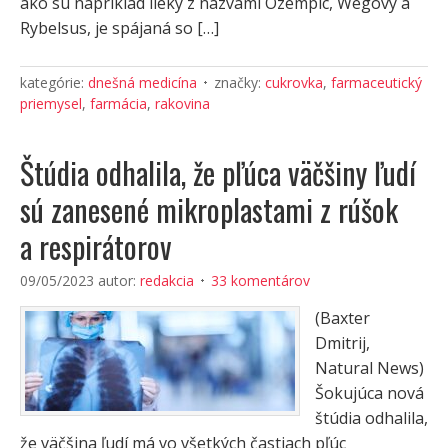
ako sú napríklad lieky z názvami Ozempic, Wegovy a
Rybelsus, je spájaná so […]
kategórie:
dnešná medicína
značky:
cukrovka
,
farmaceutický
priemysel
,
farmácia
,
rakovina
Štúdia odhalila, že pľúca väčšiny ľudí
sú zanesené mikroplastami z rúšok
a respirátorov
09/05/2023
autor:
redakcia
33 komentárov
(Baxter
Dmitrij,
Natural News)
Šokujúca nová
štúdia odhalila,
že väčšina ľudí má vo všetkých častiach pľúc