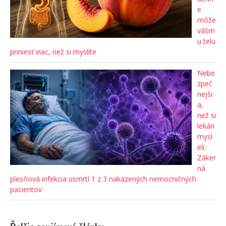
e
môže
vášm
u telu
priniesť viac, než si myslíte
Nebe
zpeč
nejši
a,
než si
lekári
mysl
eli:
Záker
ná
plesňová infekcia usmrtí 1 z 3 nakazených nemocničných
pacientov