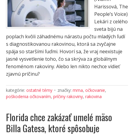
Harissová, The
People’s Voice)
Lekári z celého
sveta bijú na
poplach kvôli záhadnému nárastu počtu mladých ľudí
s diagnostikovanou rakovinou, ktorá sa zvyčajne
spája so staršími ľuďmi. Hovorí sa, že vraj neexistuje
jasné vysvetlenie toho, čo sa skrýva za globálnym
fenoménom rakoviny. Alebo len nikto nechce vidieť
zjavnú príčinu?
kategórie:
ostatné témy
značky:
mrna
,
očkovanie
,
poškodenia očkovaním
,
príčiny rakoviny
,
rakovina
Florida chce zakázať umelé mäso
Billa Gatesa, ktoré spôsobuje