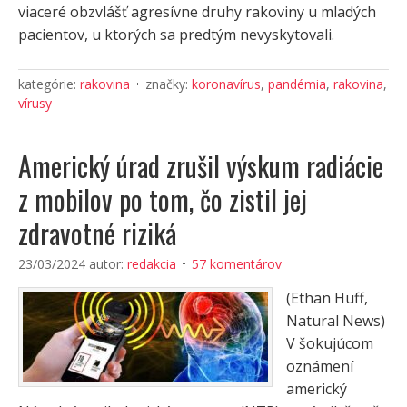
viaceré obzvlášť agresívne druhy rakoviny u mladých
pacientov, u ktorých sa predtým nevyskytovali.
kategórie:
rakovina
značky:
koronavírus
,
pandémia
,
rakovina
,
vírusy
Americký úrad zrušil výskum radiácie
z mobilov po tom, čo zistil jej
zdravotné riziká
23/03/2024
autor:
redakcia
57 komentárov
(Ethan Huff,
Natural News)
V šokujúcom
oznámení
americký