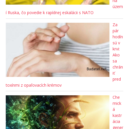
na
územ
í Ruska, čo povedie k rapídnej eskalácii s NATO
Za
pár
hodín
sú v
krvi:
Ako
sa
chrán
iť
pred
toxínmi z opaľovacích krémov
Che
mick
á
kastr
ácia
gener