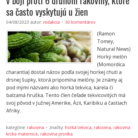
v boji proti 6 druhom rakoviny, ktoré
sa často vyskytujú u žien
04/08/2023
autor:
redakcia
30 komentárov
(Ramon
Tomey,
Natural News)
Horký melón
(Momordica
charantia) dostal názov podľa svojej horkej chuti a
drsnej šupky, ktorá pripomína melóny. Je známy aj
pod inými názvami ako horká tekvica, karela či
balzamá hruška. Tento člen čeľade tekvicovitých má
svoj pôvod v Južnej Amerike, Ázii, Karibiku a častiach
Afriky.
kategórie:
rakovina
značky:
horká tekvica
,
rakovina
,
rakovina
krcka maternice
,
rakovina prsníka