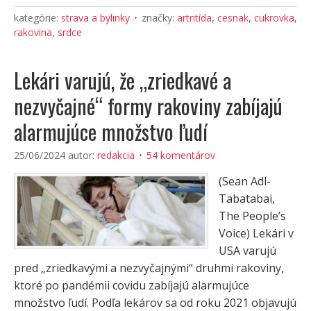
kategórie:
strava a bylinky
značky:
artritída
,
cesnak
,
cukrovka
,
rakovina
,
srdce
Lekári varujú, že „zriedkavé a
nezvyčajné“ formy rakoviny zabíjajú
alarmujúce množstvo ľudí
25/06/2024
autor:
redakcia
54 komentárov
(Sean Adl-
Tabatabai,
The People’s
Voice) Lekári v
USA varujú
pred „zriedkavými a nezvyčajnými“ druhmi rakoviny,
ktoré po pandémii covidu zabíjajú alarmujúce
množstvo ľudí. Podľa lekárov sa od roku 2021 objavujú