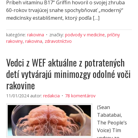
Príbeh vitamínu B17“ Griffin hovoril o svojej zhruba
60-rokov trvajúcej snahe spochybňovať „moderný“
medicínsky establišment, ktorý podľa […]
kategórie:
rakovina
značky:
podvody v medicíne
,
príčiny
rakoviny
,
rakovina
,
zdravotníctvo
Vedci z WEF aktuálne z potratených
detí vytvárajú minimozgy odolné voči
rakovine
11/01/2024
autor:
redakcia
78 komentárov
(Sean
Tabatabai,
The People’s
Voice) Tím