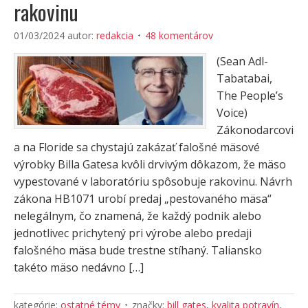
rakovinu
01/03/2024
autor:
redakcia
48 komentárov
(Sean Adl-
Tabatabai,
The People’s
Voice)
Zákonodarcovi
a na Floride sa chystajú zakázať falošné mäsové
výrobky Billa Gatesa kvôli drvivým dôkazom, že mäso
vypestované v laboratóriu spôsobuje rakovinu. Návrh
zákona HB1071 urobí predaj „pestovaného mäsa“
nelegálnym, čo znamená, že každý podnik alebo
jednotlivec prichytený pri výrobe alebo predaji
falošného mäsa bude trestne stíhaný. Taliansko
takéto mäso nedávno […]
kategórie:
ostatné témy
značky:
bill gates
,
kvalita potravín
,