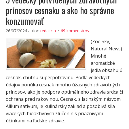
prínosov cesnaku a ako ho správne
konzumovať
26/07/2024
autor:
redakcia
69 komentárov
(Zoe Sky,
Natural News)
Mnohé
aromatické
jedlá obsahujú
cesnak, chutnú superpotravinu. Podľa vedeckých
údajov ponúka cesnak mnoho úžasných zdravotných
prínosov, ako je podpora optimálneho zdravia srdca či
ochrana pred rakovinou. Cesnak, s latinským názvom
Allium sativum, je kulinársky základ a pôsobivá sila
viacerých bioaktívnych zlúčenín s priaznivými
účinkami na ľudské zdravie.