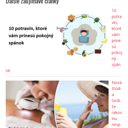
Ďalšie zaujímavé články
10
potra
vín,
ktoré
vám
prine
sú
pokoj
ný
spán
ok
Nová
štúdi
a
tvrdí,
že
rakov
inu
nesp