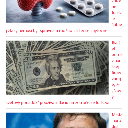
zníže
nej
funkc
ie
štítne
j žľazy nemusí byť správna a možno sa liečite zbytočne
Riadit
eľ
potra
vinár
skej
firmy
varuj
e, že
„Nov
ý
svetový poriadok“ používa infláciu na zotročenie ľudstva
Medz
ináro
dná