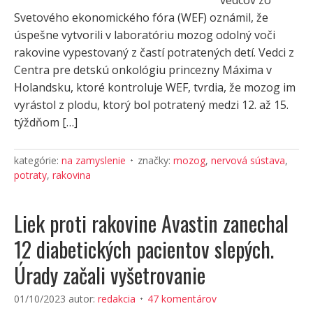
vedcov zo
Svetového ekonomického fóra (WEF) oznámil, že
úspešne vytvorili v laboratóriu mozog odolný voči
rakovine vypestovaný z častí potratených detí. Vedci z
Centra pre detskú onkológiu princezny Máxima v
Holandsku, ktoré kontroluje WEF, tvrdia, že mozog im
vyrástol z plodu, ktorý bol potratený medzi 12. až 15.
týždňom […]
kategórie:
na zamyslenie
značky:
mozog
,
nervová sústava
,
potraty
,
rakovina
Liek proti rakovine Avastin zanechal
12 diabetických pacientov slepých.
Úrady začali vyšetrovanie
01/10/2023
autor:
redakcia
47 komentárov