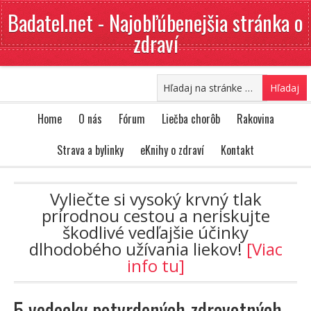
Badatel.net - Najobľúbenejšia stránka o
zdraví
Home
O nás
Fórum
Liečba chorôb
Rakovina
Strava a bylinky
eKnihy o zdraví
Kontakt
Vyliečte si vysoký krvný tlak
prírodnou cestou a neriskujte
škodlivé vedľajšie účinky
dlhodobého užívania liekov!
[Viac
info tu]
5 vedecky potvrdených zdravotných