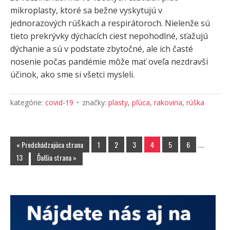
mikroplasty, ktoré sa bežne vyskytujú v
jednorazových rúškach a respirátoroch. Nielenže sú
tieto prekrývky dýchacích ciest nepohodlné, sťažujú
dýchanie a sú v podstate zbytočné, ale ich časté
nosenie počas pandémie môže mať oveľa nezdravší
účinok, ako sme si všetci mysleli.
kategórie:
covid-19
značky:
plasty
,
pľúca
,
rakovina
,
rúška
« Predchádzajúca strana
1
2
3
4
5
6
…
13
Ďalšia strana »