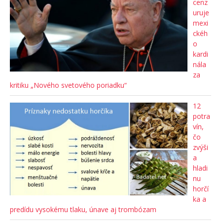
cenz
uruje
mexi
ckéh
o
kardi
nála
za
kritiku „Nového svetového poriadku“
12
potra
vín,
čo
zvýši
a
hladi
nu
horčí
ka a
predídu vysokému tlaku, únave aj trombózam