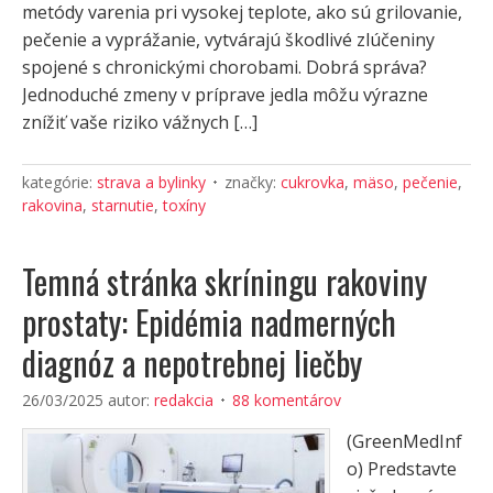
metódy varenia pri vysokej teplote, ako sú grilovanie,
pečenie a vyprážanie, vytvárajú škodlivé zlúčeniny
spojené s chronickými chorobami. Dobrá správa?
Jednoduché zmeny v príprave jedla môžu výrazne
znížiť vaše riziko vážnych […]
kategórie:
strava a bylinky
značky:
cukrovka
,
mäso
,
pečenie
,
rakovina
,
starnutie
,
toxíny
Temná stránka skríningu rakoviny
prostaty: Epidémia nadmerných
diagnóz a nepotrebnej liečby
26/03/2025
autor:
redakcia
88 komentárov
(GreenMedInf
o) Predstavte