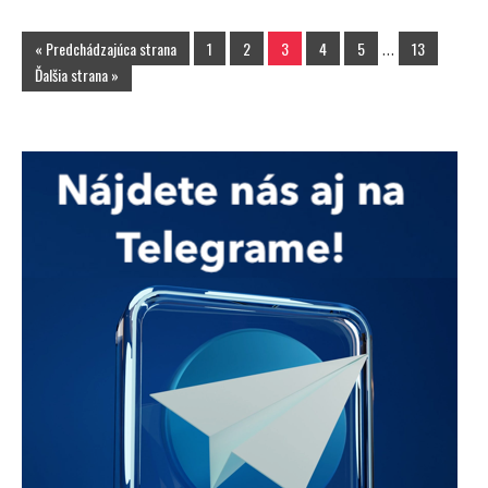
« Predchádzajúca strana
1
2
3
4
5
…
13
Ďalšia strana »