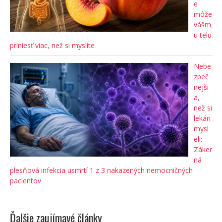
e
môže
vášm
u telu
priniesť viac, než si myslíte
Nebe
zpeč
nejši
a,
než si
lekári
mysl
eli:
Záker
ná
plesňová infekcia usmrtí 1 z 3 nakazených nemocničných
pacientov
Ďalšie zaujímavé články