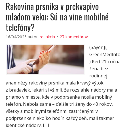
Rakovina prsníka v prekvapivo
mladom veku: Sú na vine mobilné
telefóny?
16/04/2025
autor:
redakcia
27 komentárov
(Sayer Ji,
GreenMedInfo
) Keď 21-ročná
žena bez
rodinnej
anamnézy rakoviny prsníka mala krvavý výtok
z bradaviek, lekári si všimli, že rozsiahle nádory mala
priamo v mieste, kde v podprsenke nosila mobilný
telefón. Nebola sama – ďalšie tri ženy do 40 rokov,
všetky s mobilnými telefónmi zastrčenými v
podprsenke niekoľko hodín každý deň, mali takmer
identické nádory. […]