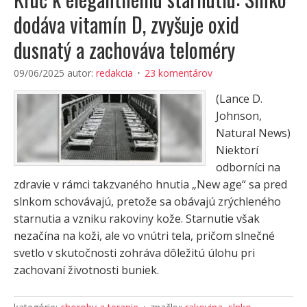
dodáva vitamín D, zvyšuje oxid
dusnatý a zachováva teloméry
09/06/2025
autor:
redakcia
23 komentárov
(Lance D.
Johnson,
Natural News)
Niektorí
odborníci na
zdravie v rámci takzvaného hnutia „New age“ sa pred
slnkom schovávajú, pretože sa obávajú zrýchleného
starnutia a vzniku rakoviny kože. Starnutie však
nezačína na koži, ale vo vnútri tela, pričom slnečné
svetlo v skutočnosti zohráva dôležitú úlohu pri
zachovaní životnosti buniek.