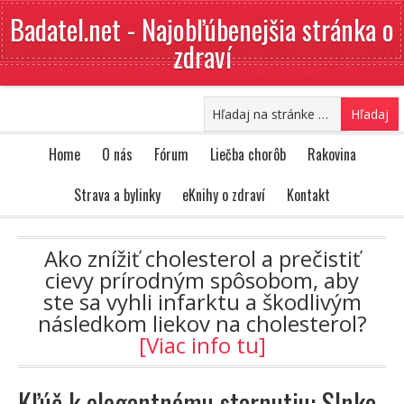
Badatel.net - Najobľúbenejšia stránka o
zdraví
Home
O nás
Fórum
Liečba chorôb
Rakovina
Strava a bylinky
eKnihy o zdraví
Kontakt
Ako znížiť cholesterol a prečistiť
cievy prírodným spôsobom, aby
ste sa vyhli infarktu a škodlivým
následkom liekov na cholesterol?
[Viac info tu]
Kľúč k elegantnému starnutiu: Slnko