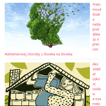
Prelo
mová
štúdi
a
našla
prvé
dôka
zy o
pren
ose
Alzheimerovej choroby z človeka na človeka
Ako
zvlád
ať
úzko
sť,
izolác
iu
a osa
melo