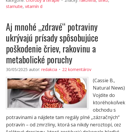
kategórie:
choroby a terapie
značky:
rakovina
,
slnko
,
starnutie
,
vitamín d
Aj mnohé „zdravé“ potraviny
ukrývajú prísady spôsobujúce
poškodenie čriev, rakovinu a
metabolické poruchy
30/05/2025
autor:
redakcia
22 komentárov
(Cassie B.,
Natural News)
Vojdite do
ktoréhokoľvek
obchodu s
potravinami a nájdete tam regály plné „zázračných“
potravín – od zmrzliny, ktorá sa nikdy neroztopí, cez