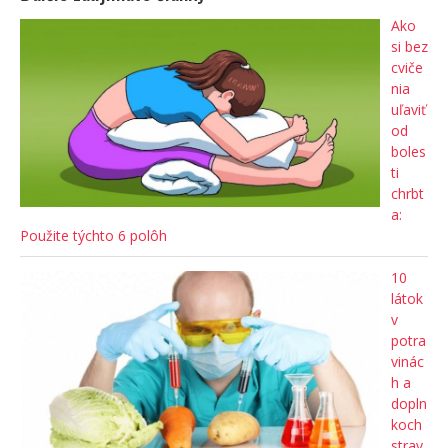
Ako
si bez
cviče
nia
uľaviť
od
boles
ti
chrbt
a:
Použite týchto 6 polôh
10
látok
v
potra
vinác
h a
dopln
koch
strav