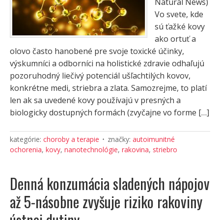
Natural News)
Vo svete, kde
sú ťažké kovy
ako ortuť a
olovo často hanobené pre svoje toxické účinky,
výskumníci a odborníci na holistické zdravie odhaľujú
pozoruhodný liečivý potenciál ušľachtilých kovov,
konkrétne medi, striebra a zlata. Samozrejme, to platí
len ak sa uvedené kovy používajú v presných a
biologicky dostupných formách (zvyčajne vo forme […]
kategórie:
choroby a terapie
značky:
autoimunitné
ochorenia
,
kovy
,
nanotechnológie
,
rakovina
,
striebro
Denná konzumácia sladených nápojov
až 5-násobne zvyšuje riziko rakoviny
ústnej dutiny