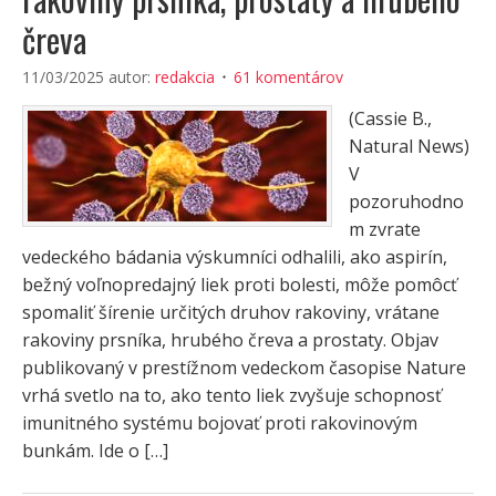
čreva
11/03/2025
autor:
redakcia
61 komentárov
(Cassie B.,
Natural News)
V
pozoruhodno
m zvrate
vedeckého bádania výskumníci odhalili, ako aspirín,
bežný voľnopredajný liek proti bolesti, môže pomôcť
spomaliť šírenie určitých druhov rakoviny, vrátane
rakoviny prsníka, hrubého čreva a prostaty. Objav
publikovaný v prestížnom vedeckom časopise Nature
vrhá svetlo na to, ako tento liek zvyšuje schopnosť
imunitného systému bojovať proti rakovinovým
bunkám. Ide o […]