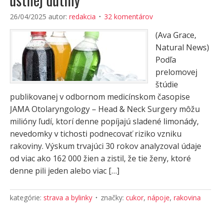
26/04/2025
autor:
redakcia
32 komentárov
(Ava Grace,
Natural News)
Podľa
prelomovej
štúdie
publikovanej v odbornom medicínskom časopise
JAMA Otolaryngology – Head & Neck Surgery môžu
milióny ľudí, ktorí denne popíjajú sladené limonády,
nevedomky v tichosti podnecovať riziko vzniku
rakoviny. Výskum trvajúci 30 rokov analyzoval údaje
od viac ako 162 000 žien a zistil, že tie ženy, ktoré
denne pili jeden alebo viac […]
kategórie:
strava a bylinky
značky:
cukor
,
nápoje
,
rakovina