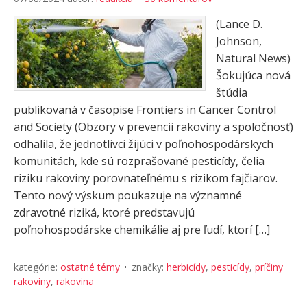
(Lance D.
Johnson,
Natural News)
Šokujúca nová
štúdia
publikovaná v časopise Frontiers in Cancer Control
and Society (Obzory v prevencii rakoviny a spoločnosť)
odhalila, že jednotlivci žijúci v poľnohospodárskych
komunitách, kde sú rozprašované pesticídy, čelia
riziku rakoviny porovnateľnému s rizikom fajčiarov.
Tento nový výskum poukazuje na významné
zdravotné riziká, ktoré predstavujú
poľnohospodárske chemikálie aj pre ľudí, ktorí […]
kategórie:
ostatné témy
značky:
herbicídy
,
pesticídy
,
príčiny
rakoviny
,
rakovina