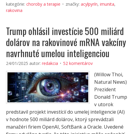
kategórie:
choroby a terapie
značky:
acylpyrín
,
imunita
,
rakovina
Trump ohlásil investície 500 miliárd
dolárov na rakovinové mRNA vakcíny
navrhnuté umelou inteligenciou
24/01/2025
autor:
redakcia
52 komentárov
(Willow Thoi,
Natural News)
Prezident
Donald Trump
v utorok
predstavil projekt investícií do umelej inteligencie (AI)
v hodnote 500 miliárd dolárov, ktorý sprevádzali
manažéri firiem OpenAI, SoftBank a Oracle. Uvedené