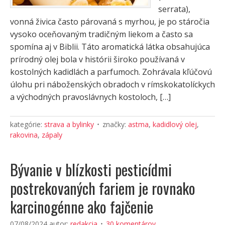
serrata),
vonná živica často párovaná s myrhou, je po stáročia
vysoko oceňovaným tradičným liekom a často sa
spomína aj v Biblii. Táto aromatická látka obsahujúca
prírodný olej bola v histórii široko používaná v
kostolných kadidlách a parfumoch. Zohrávala kľúčovú
úlohu pri náboženských obradoch v rímskokatolíckych
a východných pravoslávnych kostoloch, […]
kategórie:
strava a bylinky
značky:
astma
,
kadidlový olej
,
rakovina
,
zápaly
Bývanie v blízkosti pesticídmi
postrekovaných fariem je rovnako
karcinogénne ako fajčenie
07/08/2024
autor:
redakcia
30 komentárov