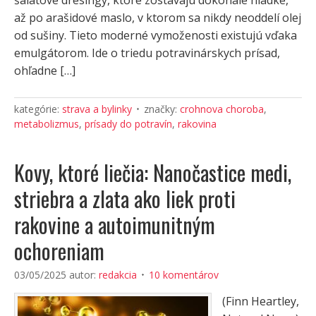
šalátové dresingy, ktoré zostávajú dokonale hladké,
až po arašidové maslo, v ktorom sa nikdy neoddelí olej
od sušiny. Tieto moderné vymoženosti existujú vďaka
emulgátorom. Ide o triedu potravinárskych prísad,
ohľadne […]
kategórie:
strava a bylinky
značky:
crohnova choroba
,
metabolizmus
,
prísady do potravín
,
rakovina
Kovy, ktoré liečia: Nanočastice medi,
striebra a zlata ako liek proti
rakovine a autoimunitným
ochoreniam
03/05/2025
autor:
redakcia
10 komentárov
(Finn Heartley,