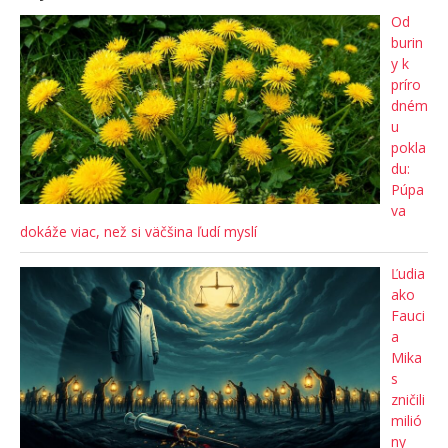
Od
burin
y k
príro
dném
u
pokla
du:
Púpa
va
dokáže viac, než si väčšina ľudí myslí
Ľudia
ako
Fauci
a
Mika
s
zničili
milió
ny