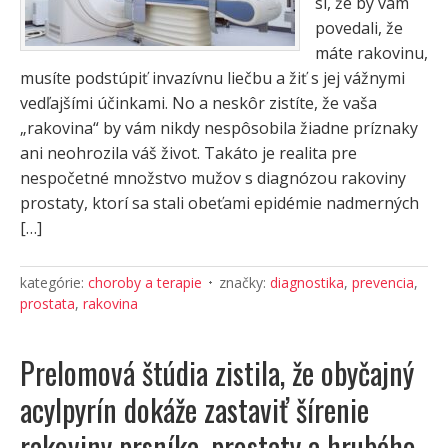
si, že by vám
povedali, že
máte rakovinu,
musíte podstúpiť invazívnu liečbu a žiť s jej vážnymi
vedľajšími účinkami. No a neskôr zistíte, že vaša
„rakovina“ by vám nikdy nespôsobila žiadne príznaky
ani neohrozila váš život. Takáto je realita pre
nespočetné množstvo mužov s diagnózou rakoviny
prostaty, ktorí sa stali obeťami epidémie nadmerných
[…]
kategórie:
choroby a terapie
značky:
diagnostika
,
prevencia
,
prostata
,
rakovina
Prelomová štúdia zistila, že obyčajný
acylpyrín dokáže zastaviť šírenie
rakoviny prsníka, prostaty a hrubého