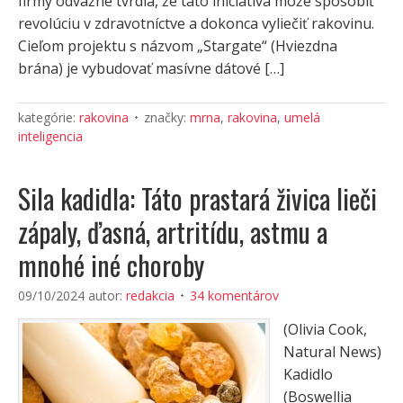
firmy odvážne tvrdia, že táto iniciatíva môže spôsobiť
revolúciu v zdravotníctve a dokonca vyliečiť rakovinu.
Cieľom projektu s názvom „Stargate“ (Hviezdna
brána) je vybudovať masívne dátové […]
kategórie:
rakovina
značky:
mrna
,
rakovina
,
umelá
inteligencia
Sila kadidla: Táto prastará živica lieči
zápaly, ďasná, artritídu, astmu a
mnohé iné choroby
09/10/2024
autor:
redakcia
34 komentárov
(Olivia Cook,
Natural News)
Kadidlo
(Boswellia