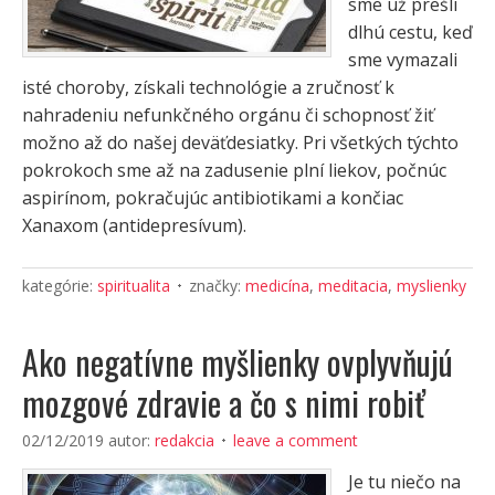
sme už prešli
dlhú cestu, keď
sme vymazali
isté choroby, získali technológie a zručnosť k
nahradeniu nefunkčného orgánu či schopnosť žiť
možno až do našej deväťdesiatky. Pri všetkých týchto
pokrokoch sme až na zadusenie plní liekov, počnúc
aspirínom, pokračujúc antibiotikami a končiac
Xanaxom (antidepresívum).
kategórie:
spiritualita
značky:
medicína
,
meditacia
,
myslienky
Ako negatívne myšlienky ovplyvňujú
mozgové zdravie a čo s nimi robiť
02/12/2019
autor:
redakcia
leave a comment
Je tu niečo na