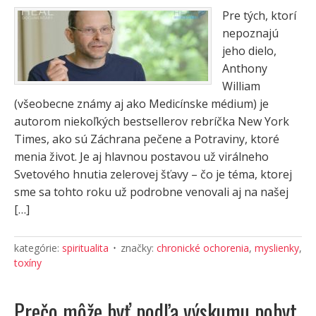
Pre tých, ktorí
nepoznajú
jeho dielo,
Anthony
William
(všeobecne známy aj ako Medicínske médium) je
autorom niekoľkých bestsellerov rebríčka New York
Times, ako sú Záchrana pečene a Potraviny, ktoré
menia život. Je aj hlavnou postavou už virálneho
Svetového hnutia zelerovej šťavy – čo je téma, ktorej
sme sa tohto roku už podrobne venovali aj na našej
[…]
kategórie:
spiritualita
značky:
chronické ochorenia
,
myslienky
,
toxíny
Prečo môže byť podľa výskumu pobyt