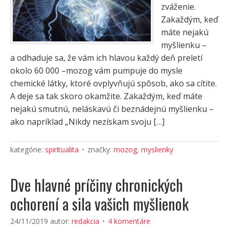
zváženie.
Zakaždým, keď
máte nejakú
myšlienku –
a odhaduje sa, že vám ich hlavou každý deň preletí
okolo 60 000 –mozog vám pumpuje do mysle
chemické látky, ktoré ovplyvňujú spôsob, ako sa cítite.
A deje sa tak skoro okamžite. Zakaždým, keď máte
nejakú smutnú, neláskavú či beznádejnú myšlienku –
ako napríklad „Nikdy nezískam svoju […]
kategórie:
spiritualita
značky:
mozog
,
myslienky
Dve hlavné príčiny chronických
ochorení a sila vašich myšlienok
24/11/2019
autor:
redakcia
4 komentáre