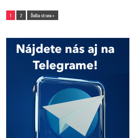
1
2
Ďalšia strana »