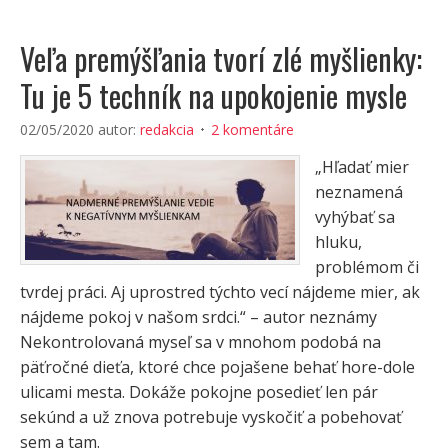
Veľa premýšľania tvorí zlé myšlienky:
Tu je 5 techník na upokojenie mysle
02/05/2020
autor:
redakcia
2 komentáre
„Hľadať mier
neznamená
vyhýbať sa
hluku,
problémom či
tvrdej práci. Aj uprostred týchto vecí nájdeme mier, ak
nájdeme pokoj v našom srdci.“ – autor neznámy
Nekontrolovaná myseľ sa v mnohom podobá na
päťročné dieťa, ktoré chce pojašene behať hore-dole
ulicami mesta. Dokáže pokojne posedieť len pár
sekúnd a už znova potrebuje vyskočiť a pobehovať
sem a tam.