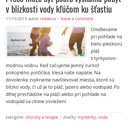
v blízkosti vody kľúčom ku šťastiu
11/10/2019
autor:
redakcia
leave a comment
Omdlievame
pri pohľade na
bielu pieskovú
pláž
s tyrkysovo-
modrou vodou. Keď začujeme jemný zurkot
pokojného potôčika, klesá naše napätie. Na
dovolenke zvykneme navštevovať miesta, ktoré sú
blízko vody, či už je to pláž, jazero alebo vodopád. Po
dlhej prechádzke na pláži alebo pri pohľade na
vodopád sa cítime osviežení.
kategórie:
choroby a terapie
značky:
myslienky
,
voda