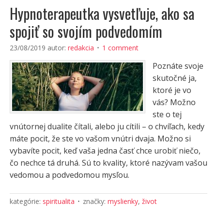
Hypnoterapeutka vysvetľuje, ako sa
spojiť so svojím podvedomím
23/08/2019
autor:
redakcia
1 comment
Poznáte svoje
skutočné ja,
ktoré je vo
vás? Možno
ste o tej
vnútornej dualite čítali, alebo ju cítili – o chvíľach, kedy
máte pocit, že ste vo vašom vnútri dvaja. Možno si
vybavíte pocit, keď vaša jedna časť chce urobiť niečo,
čo nechce tá druhá. Sú to kvality, ktoré nazývam vašou
vedomou a podvedomou mysľou.
kategórie:
spiritualita
značky:
myslienky
,
život