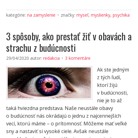
kategórie:
na zamyslenie
značky:
myseľ
,
myslienky
,
psychika
3 spôsoby, ako prestať žiť v obavách a
strachu z budúcnosti
29/04/2020
autor:
redakcia
3 komentáre
Ak ste jedným
z tých ľudí,
ktorí žijú
v budúcnosti,
nie je to až
taká hviezdna predstava. Naše neustále obavy
o budúcnosť nás okrádajú o jednu z najcennejších
vecí, ktorú máme – o prítomnosť. Môžeme mať veľké
sny a nastaviť si vysoké ciele. Avšak neustále