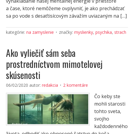
vynakladanie našej mentálnej energie v priestore
a čase, ktoré nemôžeme ovplyvniť, je ako prechádzať
sa po vode s desaťtisícovým závažím uviazaným na […]
kategórie:
na zamyslenie
značky:
myslienky
,
psychika
,
strach
Ako vyliečiť sám seba
prostredníctvom mimotelovej
skúsenosti
06/02/2020
autor:
redakcia
2 komentáre
Čo keby ste
mohli starosti
tohto sveta,
svojho
každodenného
života, odhodiť ako obnosené šatstvo do koša