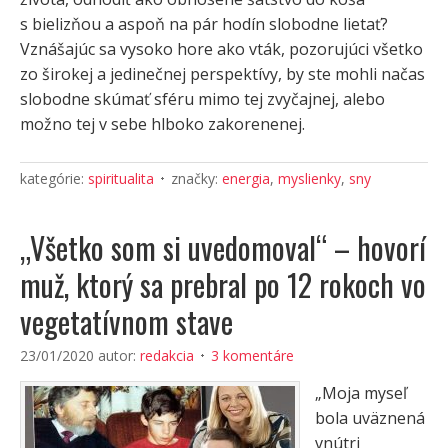
s bielizňou a aspoň na pár hodín slobodne lietať?
Vznášajúc sa vysoko hore ako vták, pozorujúci všetko
zo širokej a jedinečnej perspektívy, by ste mohli načas
slobodne skúmať sféru mimo tej zvyčajnej, alebo
možno tej v sebe hlboko zakorenenej.
kategórie:
spiritualita
značky:
energia
,
myslienky
,
sny
„Všetko som si uvedomoval“ – hovorí
muž, ktorý sa prebral po 12 rokoch vo
vegetatívnom stave
23/01/2020
autor:
redakcia
3 komentáre
„Moja myseľ
bola uväznená
vnútri