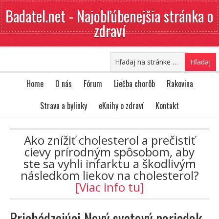
Badatel.net - Najobľúbenejšia stránka o
zdraví
Home
O nás
Fórum
Liečba chorôb
Rakovina
Strava a bylinky
eKnihy o zdraví
Kontakt
Ako znížiť cholesterol a prečistiť
cievy prírodným spôsobom, aby
ste sa vyhli infarktu a škodlivým
následkom liekov na cholesterol?
[Viac info tu]
Prichádzajúci Nový svetový poriadok