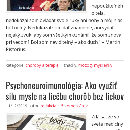
nepoužiteľnéh
o tela,
nedokázal som ovládať svoje ruky ani nohy a môj hlas
bol nemý. Nedokázal som dať znamenie, ani vydať
nejaký zvuk, aby som všetkým oznámil, že som znova
pri vedomí. Bol som neviditeľný – ako duch.“ – Martin
Pistorius.
kategórie:
choroby a terapie
značky:
mozog
,
myslienky
Psychoneuroimunológia: Ako využiť
silu mysle na liečbu chorôb bez liekov
11/12/2019
autor:
redakcia
5 komentárov
Zdá sa, že vo
svete medicíny