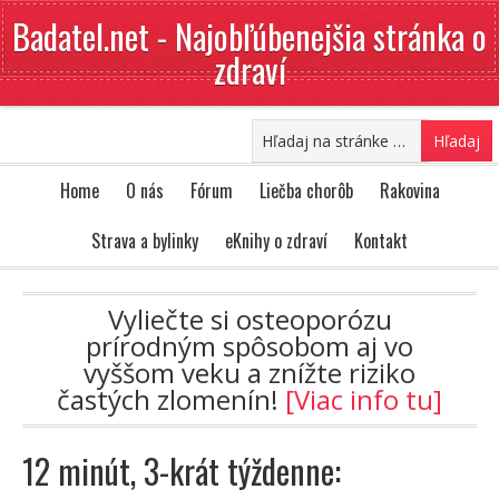
Badatel.net - Najobľúbenejšia stránka o
zdraví
Home
O nás
Fórum
Liečba chorôb
Rakovina
Strava a bylinky
eKnihy o zdraví
Kontakt
Vyliečte si osteoporózu
prírodným spôsobom aj vo
vyššom veku a znížte riziko
častých zlomenín!
[Viac info tu]
12 minút, 3-krát týždenne: