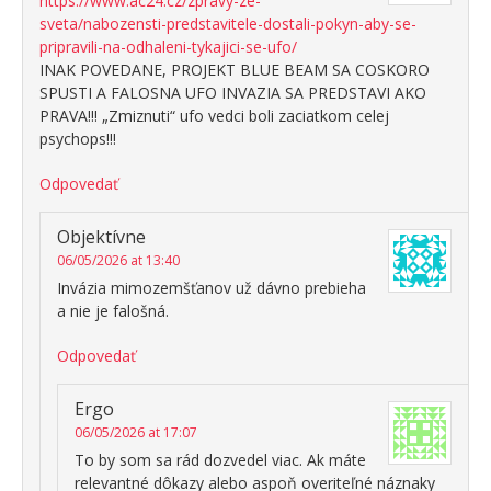
https://www.ac24.cz/zpravy-ze-
sveta/nabozensti-predstavitele-dostali-pokyn-aby-se-
pripravili-na-odhaleni-tykajici-se-ufo/
INAK POVEDANE, PROJEKT BLUE BEAM SA COSKORO
SPUSTI A FALOSNA UFO INVAZIA SA PREDSTAVI AKO
PRAVA!!! „Zmiznuti“ ufo vedci boli zaciatkom celej
psychops!!!
Odpovedať
Objektívne
06/05/2026 at 13:40
Invázia mimozemšťanov už dávno prebieha
a nie je falošná.
Odpovedať
Ergo
06/05/2026 at 17:07
To by som sa rád dozvedel viac. Ak máte
relevantné dôkazy alebo aspoň overiteľné náznaky