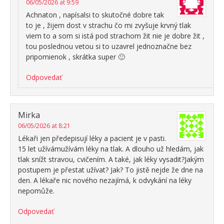
06/05/2026 at 9:59
Achnaton , napísalsi to skutočné dobre tak
to je , žijem dost v strachu čo mi zvyšuje krvný tlak
viem to a som si istá pod strachom žit nie je dobre žit ,
tou poslednou vetou si to uzavrel jednoznačne bez
pripomienok , skrátka super 🙂
Odpovedať
Mirka
06/05/2026 at 8:21
Lékaři jen předepisují léky a pacient je v pasti.
15 let užívámužívám léky na tlak. A dlouho už hledám, jak
tlak snížt stravou, cvičením. A také, jak léky vysadit?Jakým
postupem je přestat užívat? Jak? To jistě nejde že dne na
den. A lékaře nic nového nezajímá, k odvykání na léky
nepomůže.
Odpovedať