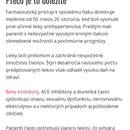
Prečo je to dôležité
Farmaceutický prístup k vysokému tlaku dominuje
medicíne od 50. rokov 20. storočia, keď boli vyvinuté
prvé účinné lieky antihypertenzíva. Predtým mali
pacienti s nebezpečne vysokým krvným tlakom
obmedzené možnosti a pochmúrne prognózy.
Lieky boli prelomom a zachránili nespočetné
množstvo životov. Štyri desaťročia rastúceho počtu
predpisovaných liekov však odhalili vysokú daň na
zdraví.
Beta-blokátory
, ACE inhibítory a diuretiká často
spôsobujú únavu, sexuálnu dysfunkciu, nerovnováhu
elektrolytov a v niektorých prípadoch aj poškodenie
obličiek.
Pacienti často potrebujú viacero liekov, čo vytvára