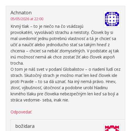
Achnaton
05/05/2026 at 22:00
Krvný tlak – to je niečo na čo vsádzajú
provokatéri, vyvolávači strachu a neistoty. Človek by si
mal uvedomiť jednu potrebnú vlastnosť a tá je chcieť sa
učiť a naučiť alebo jednoducho stať sa takým hneď z
chcenia – chcieť sa nebáť zlomyselných. V podstate aj tak
inú možnosť nemá ak chce zostať žiť ako človek aspoň
trocha.
O tom je náš svet v podaní Globalistov – o riadení ľudí cez
strach. Skutočný strach je možno mať len keď človek ide
proti Pravde – to sa dá uznať. Na iný nemá právo. Hnev,
zlosť, výbušnosť, útočnosť a podobne urobí hladinu
krvného tlaku pre človeka nebezpečným len keď sa bojí a
stráca vedomie- seba, inak nie.
Odpovedať
božidara