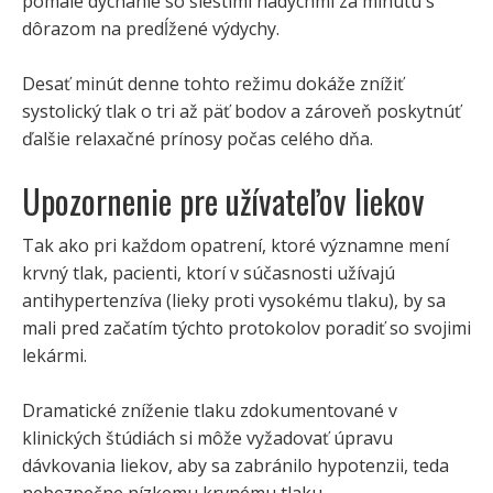
pomalé dýchanie so šiestimi nádychmi za minútu s
dôrazom na predĺžené výdychy.
Desať minút denne tohto režimu dokáže znížiť
systolický tlak o tri až päť bodov a zároveň poskytnúť
ďalšie relaxačné prínosy počas celého dňa.
Upozornenie pre užívateľov liekov
Tak ako pri každom opatrení, ktoré významne mení
krvný tlak, pacienti, ktorí v súčasnosti užívajú
antihypertenzíva (lieky proti vysokému tlaku), by sa
mali pred začatím týchto protokolov poradiť so svojimi
lekármi.
Dramatické zníženie tlaku zdokumentované v
klinických štúdiách si môže vyžadovať úpravu
dávkovania liekov, aby sa zabránilo hypotenzii, teda
nebezpečne nízkemu krvnému tlaku.