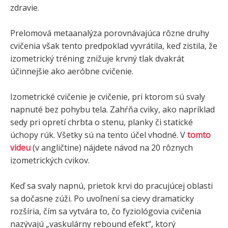
zdravie.
Prelomová metaanalýza porovnávajúca rôzne druhy
cvičenia však tento predpoklad vyvrátila, keď zistila, že
izometrický tréning znižuje krvný tlak dvakrát
účinnejšie ako aeróbne cvičenie.
Izometrické cvičenie je cvičenie, pri ktorom sú svaly
napnuté bez pohybu tela. Zahŕňa cviky, ako napríklad
sedy pri opretí chrbta o stenu, planky či statické
úchopy rúk. Všetky sú na tento účel vhodné. V
tomto
videu
(v angličtine) nájdete návod na 20 rôznych
izometrických cvikov.
Keď sa svaly napnú, prietok krvi do pracujúcej oblasti
sa dočasne zúži. Po uvoľnení sa cievy dramaticky
rozšíria, čím sa vytvára to, čo fyziológovia cvičenia
nazývajú „vaskulárny rebound efekt“, ktorý