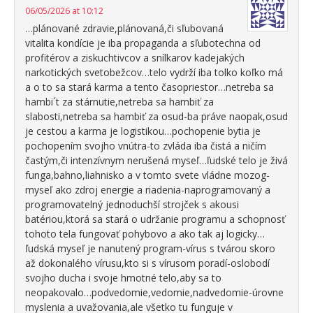
06/05/2026 at 10:12
…plánované zdravie,plánovaná,či sľubovaná
vitalita kondície je iba propaganda a sľubotechna od
profitérov a ziskuchtivcov a snílkarov kadejakých
narkotických svetobežcov…telo vydrží iba tolko koľko má
a o to sa stará karma a tento časopriestor…netreba sa
hambi´t za stárnutie,netreba sa hambiť za
slabosti,netreba sa hambiť za osud-ba práve naopak,osud
je cestou a karma je logistikou…pochopenie bytia je
pochopením svojho vnútra-to zvláda iba čistá a ničím
častým,či intenzívnym nerušená myseľ…ľudské telo je živá
funga,bahno,liahnisko a v tomto svete vládne mozog-
myseľ ako zdroj energie a riadenia-naprogramovaný a
programovatelný jednoduchší strojček s akousi
batériou,ktorá sa stará o udržanie programu a schopnosť
tohoto tela fungovať pohybovo a ako tak aj logicky…
ľudská myseľ je nanutený program-vírus s tvárou skoro
až dokonalého vírusu,kto si s vírusom poradí-oslobodí
svojho ducha i svoje hmotné telo,aby sa to
neopakovalo…podvedomie,vedomie,nadvedomie-úrovne
myslenia a uvažovania,ale všetko tu funguje v