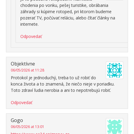
chodenia po vonku, pešej turistike, obrábania
záhrady si kúpime rotoped, pri ktorom budeme
pozerať TV, počúvať reláciu, alebo čítať články na
internete.
Odpovedať
Objektívne
06/05/2026 at 11:28
Protokol je jednoduchý, treba to už robiť do
konca života a to znamená, že niečo nieje v poriadku.
Toto zdraví ľudia nerobia a ani to nepotrebujú robiť.
Odpovedať
Gogo
06/05/2026 at 13:01