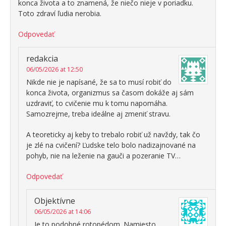
konca života a to znamená, že niečo nieje v poriadku.
Toto zdraví ľudia nerobia.
Odpovedať
redakcia
06/05/2026 at 12:50
Nikde nie je napísané, že sa to musí robiť do
konca života, organizmus sa časom dokáže aj sám
uzdraviť, to cvičenie mu k tomu napomáha.
Samozrejme, treba ideálne aj zmeniť stravu.
A teoreticky aj keby to trebalo robiť už navždy, tak čo
je zlé na cvičení? Ľudske telo bolo nadizajnované na
pohyb, nie na leženie na gauči a pozeranie TV…
Odpovedať
Objektívne
06/05/2026 at 14:06
Je to podobné rotopédom. Namiesto