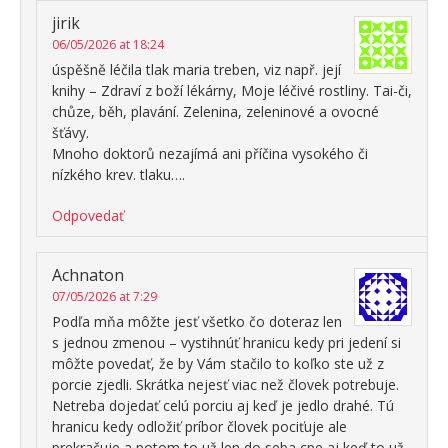
jirik
06/05/2026 at 18:24
úspěšně léčila tlak maria treben, viz např. její
knihy – Zdraví z boží lékárny, Moje léčivé rostliny. Tai-či,
chůze, běh, plavání. Zelenina, zeleninové a ovocné
šťávy.
Mnoho doktorů nezajímá ani příčina vysokého či
nízkého krev. tlaku….
Odpovedať
Achnaton
07/05/2026 at 7:29
Podľa mňa môžte jesť všetko čo doteraz len
s jednou zmenou – vystihnúť hranicu kedy pri jedení si
môžte povedať, že by Vám stačilo to koľko ste už z
porcie zjedli. Skrátka nejesť viac než človek potrebuje.
Netreba dojedať celú porciu aj keď je jedlo drahé. Tú
hranicu kedy odložiť príbor človek pociťuje ale
prekračuje a potom to už len do seba cpe aj keď to už