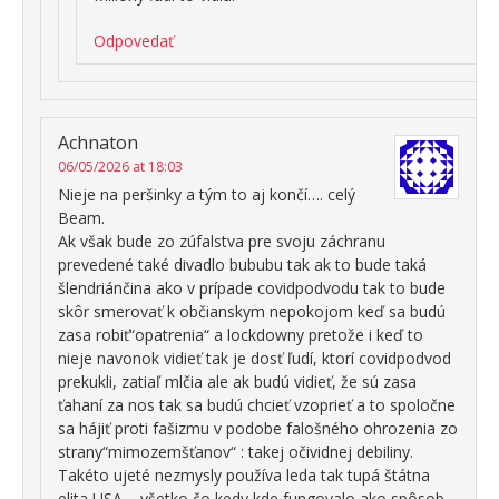
Odpovedať
Achnaton
06/05/2026 at 18:03
Nieje na peršinky a tým to aj končí…. celý
Beam.
Ak však bude zo zúfalstva pre svoju záchranu
prevedené také divadlo bububu tak ak to bude taká
šlendriánčina ako v prípade covidpodvodu tak to bude
skôr smerovať k občianskym nepokojom keď sa budú
zasa robiť“opatrenia“ a lockdowny pretože i keď to
nieje navonok vidieť tak je dosť ľudí, ktorí covidpodvod
prekukli, zatiaľ mlčia ale ak budú vidieť, že sú zasa
ťahaní za nos tak sa budú chcieť vzoprieť a to spoločne
sa hájiť proti fašizmu v podobe falošného ohrozenia zo
strany“mimozemšťanov“ : takej očividnej debiliny.
Takéto ujeté nezmysly používa leda tak tupá štátna
elita USA – všetko čo kedy kde fungovalo ako spôsob