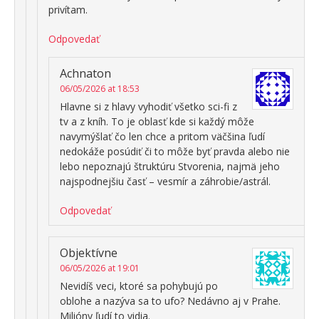
privítam.
Odpovedať
Achnaton
06/05/2026 at 18:53
Hlavne si z hlavy vyhodiť všetko sci-fi z
tv a z kníh. To je oblasť kde si každý môže
navymýšlať čo len chce a pritom väčšina ľudí
nedokáže posúdiť či to môže byť pravda alebo nie
lebo nepoznajú štruktúru Stvorenia, najmä jeho
najspodnejšiu časť – vesmír a záhrobie/astrál.
Odpovedať
Objektívne
06/05/2026 at 19:01
Nevidíš veci, ktoré sa pohybujú po
oblohe a nazýva sa to ufo? Nedávno aj v Prahe.
Milióny ľudí to vidia.