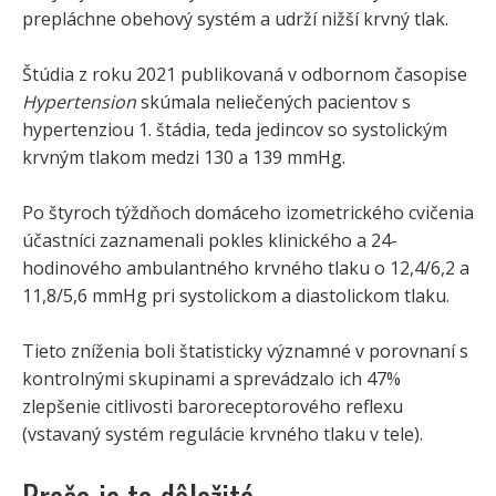
prepláchne obehový systém a udrží nižší krvný tlak.
Štúdia z roku 2021 publikovaná v odbornom časopise
Hypertension
skúmala neliečených pacientov s
hypertenziou 1. štádia, teda jedincov so systolickým
krvným tlakom medzi 130 a 139 mmHg.
Po štyroch týždňoch domáceho izometrického cvičenia
účastníci zaznamenali pokles klinického a 24-
hodinového ambulantného krvného tlaku o 12,4/6,2 a
11,8/5,6 mmHg pri systolickom a diastolickom tlaku.
Tieto zníženia boli štatisticky významné v porovnaní s
kontrolnými skupinami a sprevádzalo ich 47%
zlepšenie citlivosti baroreceptorového reflexu
(vstavaný systém regulácie krvného tlaku v tele).