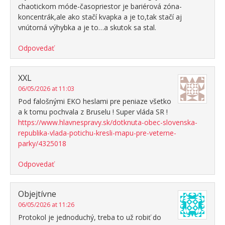
chaotickom móde-časopriestor je bariérová zóna-
koncentrák,ale ako stačí kvapka a je to,tak stačí aj
vnútorná výhybka a je to…a skutok sa stal.
Odpovedať
XXL
06/05/2026 at 11:03
Pod falošnými EKO heslami pre peniaze všetko
a k tomu pochvala z Bruselu ! Super vláda SR !
https://www.hlavnespravy.sk/dotknuta-obec-slovenska-
republika-vlada-potichu-kresli-mapu-pre-veterne-
parky/4325018
Odpovedať
Objejtívne
06/05/2026 at 11:26
Protokol je jednoduchý, treba to už robiť do