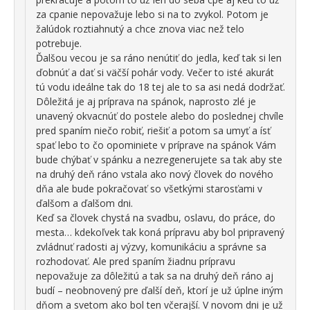
za cpanie nepovažuje lebo si na to zvykol. Potom je
žalúdok roztiahnutý a chce znova viac než telo
potrebuje.
Ďalšou vecou je sa ráno nenútiť do jedla, keď tak si len
ďobnúť a dať si väčší pohár vody. Večer to isté akurát
tú vodu ideálne tak do 18 tej ale to sa asi nedá dodržať.
Dôležitá je aj príprava na spánok, naprosto zlé je
unavený okvacnúť do postele alebo do poslednej chvíle
pred spaním niečo robiť, riešiť a potom sa umyť a ísť
spať lebo to čo opominiete v príprave na spánok Vám
bude chýbať v spánku a nezregenerujete sa tak aby ste
na druhý deň ráno vstala ako nový človek do nového
dňa ale bude pokračovať so všetkými starosťami v
ďalšom a ďalšom dni.
Keď sa človek chystá na svadbu, oslavu, do práce, do
mesta… kdekoľvek tak koná prípravu aby bol pripravený
zvládnuť radosti aj výzvy, komunikáciu a správne sa
rozhodovať. Ale pred spaním žiadnu prípravu
nepovažuje za dôležitú a tak sa na druhý deň ráno aj
budí – neobnovený pre ďalší deň, ktorí je už úplne iným
dňom a svetom ako bol ten včerajší. V novom dni je už