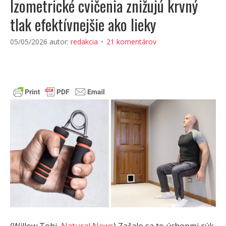
Izometrické cvičenia znižujú krvný
tlak efektívnejšie ako lieky
05/05/2026
autor:
redakcia
21 komentárov
(Willow Tohi,
Natural News
) Začalo sa to úchopmi rúk.