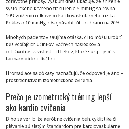
zdravotné prínosy. Výskum dnes ukazuje, že zníženie
systolického krvného tlaku len o 5 mmHg sa rovná
10% zníženiu celkového kardiovaskulárneho rizika.
Pokles o 10 mmHg zdvojnásobí túto ochranu na 20%.
Mnohých pacientov zaujíma otázka, či to môžu urobiť
bez vedľajších účinkov, vážnych následkov a
celoživotnej závislosti od liekov, ktoré sú spojené s
farmaceutickou liečbou.
Hromadiace sa dôkazy naznačujú, že odpoveď je áno –
prostredníctvom izometrického cvičenia.
Prečo je izometrický tréning lepší
ako kardio cvičenia
Dlho sa verilo, že aeróbne cvičenia beh, cyklistika či
plávanie sú zlatým štandardom pre kardiovaskulárne