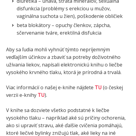
diuretiká – únava, strata minerálov, sexuálna
disfunkcia (problémy s erekciou u mužov,
vaginálna suchota u žien), poškodenie obličiek
beta blokátory – opuchy členkov, zápcha,
sčervenanie tváre, erektilná disfukcia
Aby sa ľudia mohli vyhnúť týmto nepríjemným
vedľajším účinkov a zbaviť sa potreby doživotného
užívania liekov, napísali elektronickú knihu o liečbe
vysokého krvného tlaku, ktorá je prírodná a trvalá.
Viac informácií o našej e-knihe nájdete
TU
(o českej
verzii e-knihy
TU
).
V knihe sa dozviete všetko podstatné k liečbe
vysokého tlaku – napríklad aké sú príčiny ochorenia,
ako si upraviť stravu, aké ďalšie cvičenia pomáhajú,
ktoré liečivé bylinky znižujú tlak, aké lieky na iné