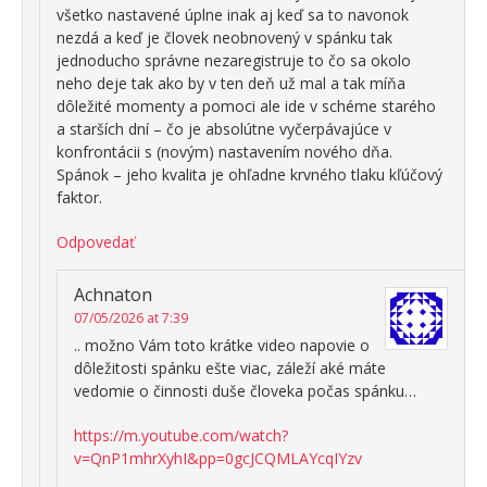
všetko nastavené úplne inak aj keď sa to navonok
nezdá a keď je človek neobnovený v spánku tak
jednoducho správne nezaregistruje to čo sa okolo
neho deje tak ako by v ten deň už mal a tak míňa
dôležité momenty a pomoci ale ide v schéme starého
a starších dní – čo je absolútne vyčerpávajúce v
konfrontácii s (novým) nastavením nového dňa.
Spánok – jeho kvalita je ohľadne krvného tlaku kľúčový
faktor.
Odpovedať
Achnaton
07/05/2026 at 7:39
.. možno Vám toto krátke video napovie o
dôležitosti spánku ešte viac, záleží aké máte
vedomie o činnosti duše človeka počas spánku…
https://m.youtube.com/watch?
v=QnP1mhrXyhI&pp=0gcJCQMLAYcqIYzv