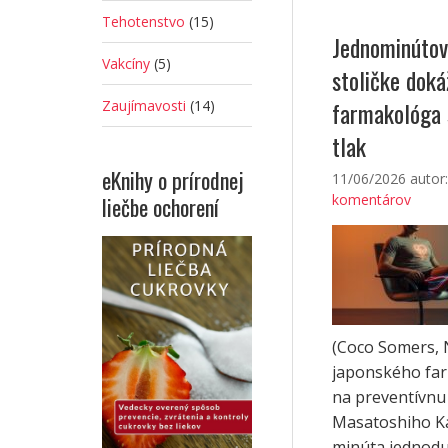
Tehotenstvo
(15)
Jednominútov
Vakcíny
(5)
stoličke doká
farmakológa s
Zaujímavosti
(14)
tlak
eKnihy o prírodnej
11/06/2026
autor
komentárov
liečbe ochorení
(Coco Somers, 
japonského far
na preventívnu
Masatoshiho K
minúta jednodu