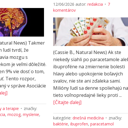
12/06/2026
autor:
redakcia
7
komentárov
Natural News) Takmer
 ľudí tvrdí, že
(Cassie B., Natural News) Ak ste
ravia mozgu s
niekedy siahli po paracetamole al
kom je veľmi dôležité.
ibuproféne na zmiernenie bolesti
en 9% vie dosť o tom,
hlavy alebo upokojenie boľavých
uť. Tento rozpor,
svalov, nie ste ani zďaleka sami.
ný v správe Asociácie
Milióny ľudí sa denne spoliehajú n
lej]
tieto voľnopredajné lieky proti ...
[Čítajte ďalej]
 a terapie
značky:
cia
,
mozog
,
myslenie
,
kategórie:
dnešná medicína
značky:
baktérie
,
ibuprofen
,
paracetamol