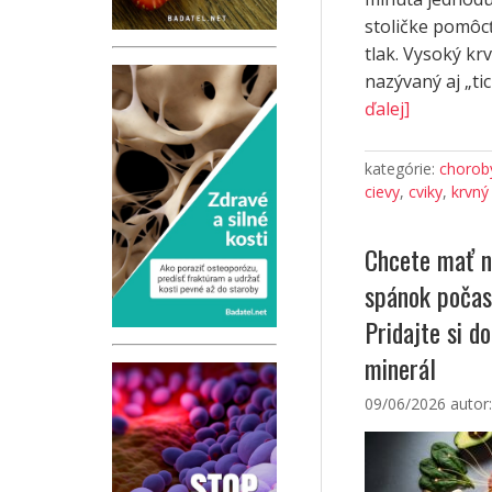
stoličke pomôcť
tlak. Vysoký krv
nazývaný aj „tich
ďalej]
kategórie:
choroby
cievy
,
cviky
,
krvný 
Chcete mať n
spánok počas
Pridajte si d
minerál
09/06/2026
autor