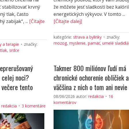
 stabilizovať krvný
že môžete jesť sladkosti bez kalórií
ný tlak, často
energetických výkyvov. V tomto ...
ý zabijak“, ...
[Čítajte
[Čítajte ďalej]
kategórie:
strava a bylinky
značky:
mozog
,
myslenie
,
pamäť
,
umelé sladidlá
 a terapie
značky:
tlak
,
srdce
eprerušovaný
Takmer 800 miliónov ľudí má
 celej noci?
chronické ochorenie obličiek a
o večere tento
väčšina z nich o tom ani nevie
08/06/2026
autor:
redakcia
16
komentárov
:
redakcia
3 komentáre