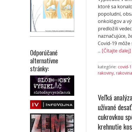
ktoré sa konalo
popoludní, obs
onkológov a vý
predložili vede
naznačujúce, ž
Covid-19 môže 
...
[Čítajte ďalej]
Odporúčané
alternatívne
stránky:
kategórie:
covid-
rakoviny
,
rakovin
Veľká analýza 
užívané desať
cukrovkou sp
krehnutie kos