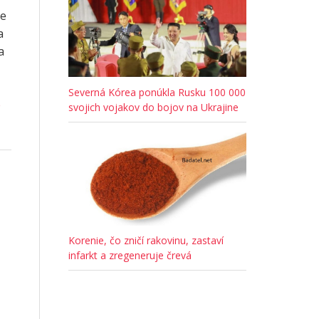
pe
a
a
Severná Kórea ponúkla Rusku 100 000
e
svojich vojakov do bojov na Ukrajine
Korenie, čo zničí rakovinu, zastaví
infarkt a zregeneruje črevá