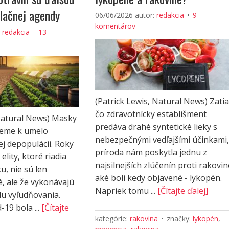
lačnej agendy
06/06/2026
autor:
redakcia
9
komentárov
:
redakcia
13
(Patrick Lewis, Natural News) Zatia
čo zdravotnícky establišment
Natural News) Masky
predáva drahé syntetické lieky s
jeme k umelo
nebezpečnými vedľajšími účinkami,
j depopulácii. Roky
príroda nám poskytla jednu z
elity, ktoré riadia
najsilnejších zlúčenín proti rakovin
u, nie sú len
aké boli kedy objavené - lykopén.
 ale že vykonávajú
Napriek tomu ...
[Čítajte ďalej]
u vyľudňovania.
19 bola ...
[Čítajte
kategórie:
rakovina
značky:
lykopén
,