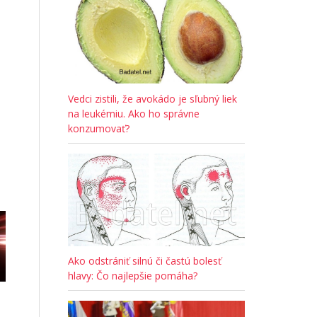
Vedci zistili, že avokádo je sľubný liek
na leukémiu. Ako ho správne
konzumovať?
Ako odstrániť silnú či častú bolesť
hlavy: Čo najlepšie pomáha?