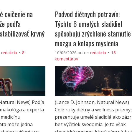
é cvičenie na
Podvod diétnych potravín:
že podľa
Týchto 6 umelých sladidiel
tabilizovať krvný
spôsobujú zrýchlené starnutie
mozgu a kolaps myslenia
:
redakcia
8
10/06/2026
autor:
redakcia
18
komentárov
Natural News) Podľa
(Lance D. Johnson, Natural News)
makológa a experta
Celé roky diétny a wellness priemy
 medicínu
prezentuje umelé sladidlá ako záz
ata môže jedna
bez výčitiek svedomia. Je to však
chého cvičenia na
chemický podvod, ktorý vám sľubuj