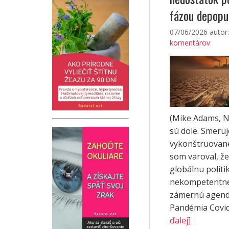
fázou depopu
07/06/2026
autor
komentárov
(Mike Adams, 
sú dole. Smeru
vykonštruovane
som varoval, že 
globálnu politik
nekompetentné,
zámernú agend
Pandémia Covid-
ďalej]