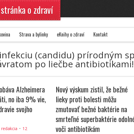
 stránka o zdraví
kovina
Strava a bylinky
eKnihy o zdraví
Kontakt
ú infekciu (candidu) prírodným s
vratom po liečbe antibiotikami
obáva Alzheimera
Nový výskum zistil, že bežné
ti, no iba 9% vie,
lieky proti bolesti môžu
dravie svojho
zmutovať bežné baktérie na
smrteľné superbaktérie odoln
voči antibiotikám
:
redakcia
12