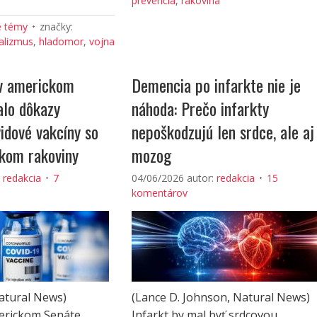
prevencia
,
rakovina
é témy
značky:
alizmus
,
hladomor
,
vojna
v americkom
Demencia po infarkte nie je
lo dôkazy
náhoda: Prečo infarkty
idové vakcíny so
nepoškodzujú len srdce, ale aj
ikom rakoviny
mozog
:
redakcia
7
04/06/2026
autor:
redakcia
15
komentárov
Natural News)
(Lance D. Johnson, Natural News)
erickom Senáte,
Infarkt by mal byť srdcovou