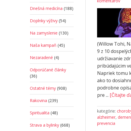
komentárov
Dnešná medicína
(188)
Doplnky výživy
(54)
Na zamyslenie
(130)
(Willow Tohi, 
Naša kampaň
(45)
9 z 10 dospelých
Nezaradené
(4)
udržiavanie zd
pribúdajúcim ve
Odporúčané články
Napriek tomu l
(36)
ako to dosiahn
podrobne opísa
Ostatné témy
(908)
pre ...
[Čítajte ďa
Rakovina
(239)
kategórie:
choroby
Spiritualita
(48)
alzheimer
,
demen
prevencia
Strava a bylinky
(668)