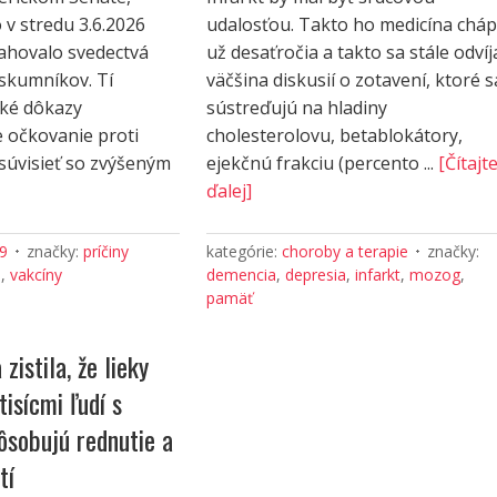
 v stredu 3.6.2026
udalosťou. Takto ho medicína chá
ahovalo svedectvá
už desaťročia a takto sa stále odvíj
skumníkov. Tí
väčšina diskusií o zotavení, ktoré s
cké dôkazy
sústreďujú na hladiny
e očkovanie proti
cholesterolovu, betablokátory,
súvisieť so zvýšeným
ejekčnú frakciu (percento ...
[Čítajt
ďalej]
19
značky:
príčiny
kategórie:
choroby a terapie
značky:
a
,
vakcíny
demencia
,
depresia
,
infarkt
,
mozog
,
pamäť
zistila, že lieky
tisícmi ľudí s
ôsobujú rednutie a
tí