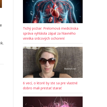
e
Tichý požiar: Prelomová medicínska
správa vyhlásila zápal za hlavného
vinníka srdcových ochorení
k.
6 vecí, o ktoré by ste sa pre vlastné
dobro mali prestať starať