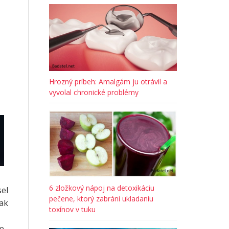
Hrozný príbeh: Amalgám ju otrávil a
vyvolal chronické problémy
6 zložkový nápoj na detoxikáciu
sel
pečene, ktorý zabráni ukladaniu
rak
toxínov v tuku
e,