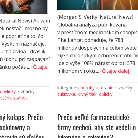
(Morgan S. Verity, Natural News)
 Natural News) Ak vám
Globálna analýza publikovaná
iek nestačí, možno by
v prestížnom medicínskom časopis
šie pozrieť na to, čo
The Lancet odhaduje, že 788
i. Výskum naznačuje,
miliónov dospelých na celom svete
chá živina - draslík -
žije s chronickým ochorením obličie
ú úlohu pri zaspávaní
Ide o vyše 108% nárast oproti 378
ánku počas ...
[Čítajte
miliónom v roku ...
[Čítajte ďalej]
kategórie:
choroby a terapie
značky:
a bylinky
značky:
cukrovka
,
krvný tlak
,
obličky
ystém
,
spánok
ný kolaps: Prečo
Prečo veľké farmaceutické
lockdowny a
firmy nechcú, aby ste vedeli o
otravín sú ďalšou
lykopéne a rakovine?