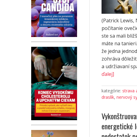
(Patrick Lewis,
počítanie oveč
ste sa mali bliž
máte na tanier
že jedna jednodu
zohráva dôležit
a udržiavaní sp
ďalej]
kategórie:
strava 
draslík
,
nervový s
Vykonštruova
energetické 
nedostatok p