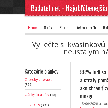
Badatel.net - Najobľúbenejšia
Home
O nás
Fórum
Liečba chorôb
Ra
Vyliečte si kvasinkov
neustálym ná
Kategórie článkov
88% ľudí sa 
a straty pamä
Choroby a terapie
(899)
ako chrániť z
mozgu
Články čitateľov
(45)
13/06/2026
autor
COVID-19
(399)