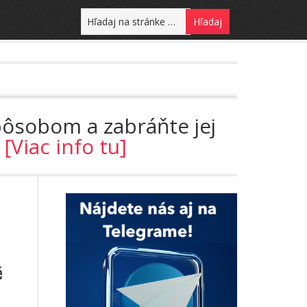
pôsobom a zabráňte jej
!
[Viac info tu]
é