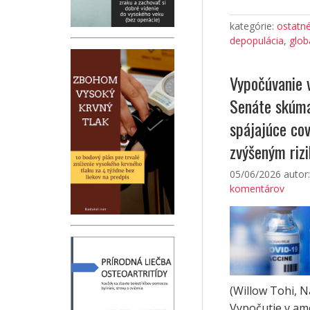
kategórie:
ostatn
depopulácia
,
glob
Vypočúvanie 
Senáte skúma
spájajúce cov
zvýšeným riz
05/06/2026
autor
komentárov
(Willow Tohi, 
Vypočutie v am