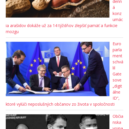
denn
á
konz
umác
ia arašidov dokáže už za 14 týždňov zlepšiť pamäť a funkcie
mozgu
Euro
parla
ment
schvá
lil
Gate
sove
„digit
álne
ID“,
ktoré vylúči neposlušných občanov zo života v spoločnosti
Občia
nska
vojna