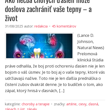
doslova zachrániť vaše tepny – a
život
31/08/2025
autor:
redakcia
45 komentárov
(Lance D.
Johnson,
Natural News)
Prelomová
klinická štúdia
práve odhalila, že boj proti ochoreniu ďasien nie je len
bojom o váš úsmev. Je to boj aj o vaše tepny, ktoré vás
udržiavajú nažive. Toto nie je len ďalšia prednáška o
čistení zubov dvakrát denne. Je to budíček o tom, ako
zápal, ktorý hnisá v ďasnách, […]
kategórie:
choroby a terapie
značky:
artérie
,
cievy
,
ďasná
,
zápach z úst
,
zápaly