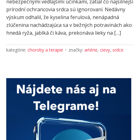
nebezpečnými vedľajšími účinkami, zatiaľ čo najsilnejší
prírodní ochrancovia srdca sú ignorovaní. Nedávny
výskum odhalil, že kyselina ferulová, nenápadná
zlúčenina nachádzajúca sa v bežných potravinách ako
hnedá ryža, jablká či káva, prekonáva lieky na […]
kategórie:
choroby a terapie
značky:
artérie
,
cievy
,
srdce