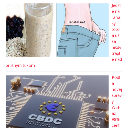
Jedzt
e na
raňaj
ky
toto
a už
sa
nikdy
trápt
e nad
brušným tukom
Podľ
a
novej
správ
y
WEF
až
98%
centr