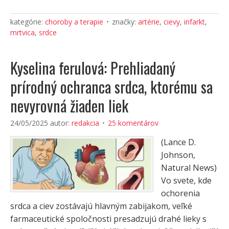
kategórie:
choroby a terapie
značky:
artérie
,
cievy
,
infarkt
,
mrtvica
,
srdce
Kyselina ferulová: Prehliadaný
prírodný ochranca srdca, ktorému sa
nevyrovná žiaden liek
24/05/2025
autor:
redakcia
25 komentárov
(Lance D.
Johnson,
Natural News)
Vo svete, kde
ochorenia
srdca a ciev zostávajú hlavným zabijakom, veľké
farmaceutické spoločnosti presadzujú drahé lieky s