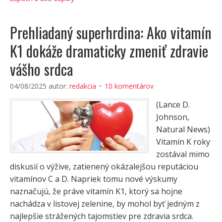
Prehliadaný superhrdina: Ako vitamín
K1 dokáže dramaticky zmeniť zdravie
vášho srdca
04/08/2025
autor:
redakcia
10 komentárov
(Lance D.
Johnson,
Natural News)
Vitamín K roky
zostával mimo
diskusií o výžive, zatienený okázalejšou reputáciou
vitamínov C a D. Napriek tomu nové výskumy
naznačujú, že práve vitamín K1, ktorý sa hojne
nachádza v listovej zelenine, by mohol byť jedným z
najlepšie strážených tajomstiev pre zdravia srdca.