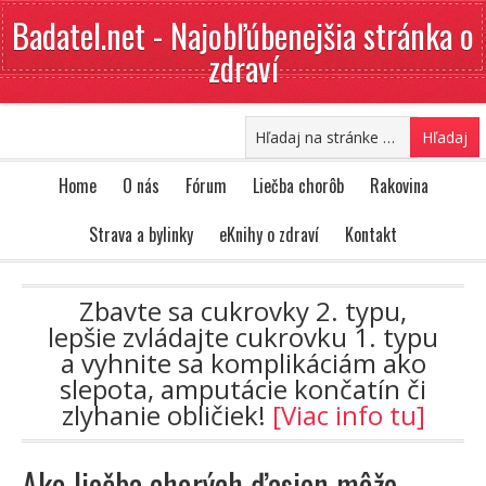
Badatel.net - Najobľúbenejšia stránka o
zdraví
Home
O nás
Fórum
Liečba chorôb
Rakovina
Strava a bylinky
eKnihy o zdraví
Kontakt
Zbavte sa cukrovky 2. typu,
lepšie zvládajte cukrovku 1. typu
a vyhnite sa komplikáciám ako
slepota, amputácie končatín či
zlyhanie obličiek!
[Viac info tu]
Ako liečba chorých ďasien môže