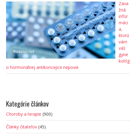
Záva
žná
infor
máci
a,
ktorú
vám
váš
gyne
kológ
o hormonálnej antikoncepcii nepovie
Kategórie článkov
Choroby a terapie
(900)
Články čitateľov
(45)