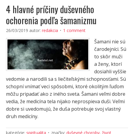
4 hlavné príčiny duševného
ochorenia podľa šamanizmu
26/03/2019
autor:
redakcia
1 comment
Šamani nie sú
čarodejníci. Sú
to skôr muži
a ženy, ktorí
dosiahli vyššie
vedomie a narodili sa s liečiteľskými schopnosťami. Sú
schopní vnímať veci spôsobmi, ktoré okolitým ľuďom
môžu pripadať ako z iného sveta. Šamani veľmi dobre
vedia, že medicína tela nijako neprospieva duši. Veľmi
dobre si uvedomujú, že duša potrebuje svoj vlastný
druh medicíny.
kategórie:
spiritualita
značky:
duševné choroby
,
život