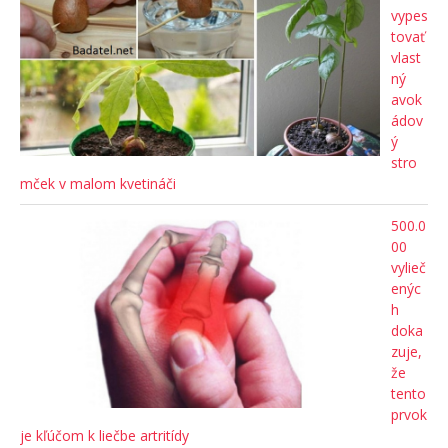
vypes
tovať
vlast
ný
avok
ádov
ý
stro
mček v malom kvetináči
500.0
00
vylieč
enýc
h
doka
zuje,
že
tento
prvok
je kľúčom k liečbe artritídy