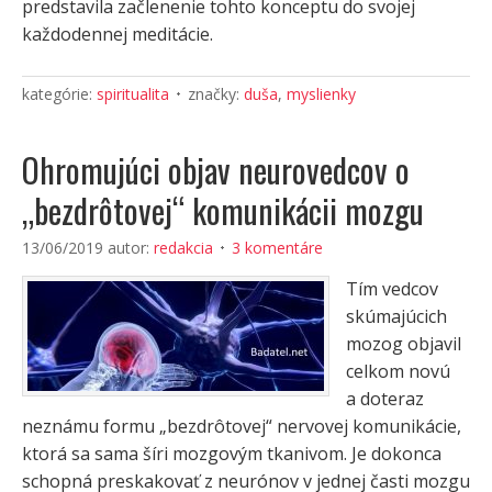
predstavila začlenenie tohto konceptu do svojej
každodennej meditácie.
kategórie:
spiritualita
značky:
duša
,
myslienky
Ohromujúci objav neurovedcov o
„bezdrôtovej“ komunikácii mozgu
13/06/2019
autor:
redakcia
3 komentáre
Tím vedcov
skúmajúcich
mozog objavil
celkom novú
a doteraz
neznámu formu „bezdrôtovej“ nervovej komunikácie,
ktorá sa sama šíri mozgovým tkanivom. Je dokonca
schopná preskakovať z neurónov v jednej časti mozgu