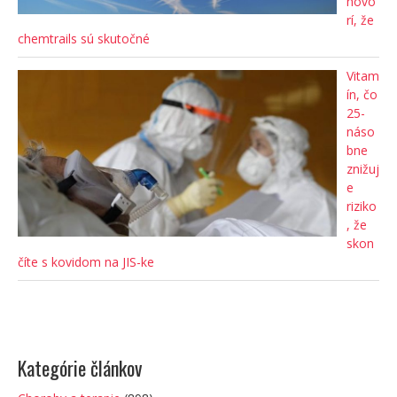
hovo
rí, že
chemtrails sú skutočné
Vitam
ín, čo
25-
náso
bne
znižuj
e
riziko
, že
skon
číte s kovidom na JIS-ke
Kategórie článkov