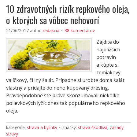
10 zdravotných rizík repkového oleja,
o ktorých sa vôbec nehovorí
21/06/2017
autor:
redakcia
38 komentárov
Zájdite do
najbližších
potravín
a kúpte si
zemiakový,
vajíčkový, či iný šalát. Prípadne si urobte doma šalát
vlastný a pridajte do neho kupovaný dresing.
Pravdepodobne ste práve skonzumovali niekoľko
polievkových lyžíc dnes tak populárneho repkového
oleja.
kategórie:
strava a bylinky
značky:
strava škodlivá
,
zásady
stravy