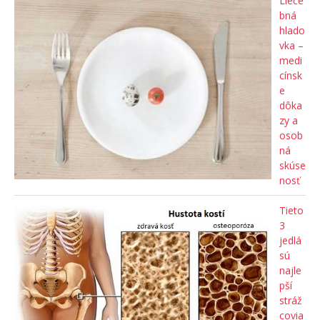
Lieče
bná
hlado
vka –
medi
cínsk
e
dôka
zy a
osob
ná
skúse
nosť
Tieto
3
jedlá
sú
najle
pší
stráž
covia