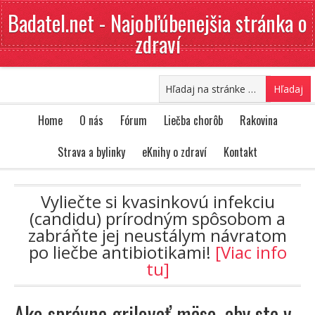
Badatel.net - Najobľúbenejšia stránka o
zdraví
Home
O nás
Fórum
Liečba chorôb
Rakovina
Strava a bylinky
eKnihy o zdraví
Kontakt
Vyliečte si kvasinkovú infekciu
(candidu) prírodným spôsobom a
zabráňte jej neustálym návratom
po liečbe antibiotikami!
[Viac info
tu]
Ako správne grilovať mäso, aby ste v