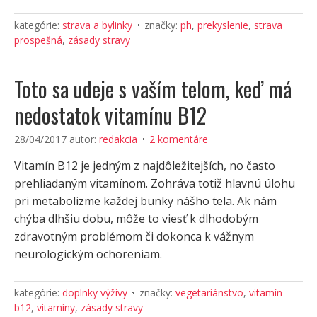
kategórie:
strava a bylinky
značky:
ph
,
prekyslenie
,
strava
prospešná
,
zásady stravy
Toto sa udeje s vaším telom, keď má
nedostatok vitamínu B12
28/04/2017
autor:
redakcia
2 komentáre
Vitamín B12 je jedným z najdôležitejších, no často
prehliadaným vitamínom. Zohráva totiž hlavnú úlohu
pri metabolizme každej bunky nášho tela. Ak nám
chýba dlhšiu dobu, môže to viesť k dlhodobým
zdravotným problémom či dokonca k vážnym
neurologickým ochoreniam.
kategórie:
doplnky výživy
značky:
vegetariánstvo
,
vitamín
b12
,
vitamíny
,
zásady stravy