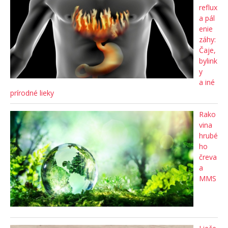
reflux
a pál
enie
záhy:
Čaje,
bylink
y
a iné
prírodné lieky
Rako
vina
hrubé
ho
čreva
a
MMS