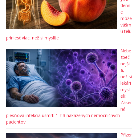
denn
e
môže
vášm
u telu
priniesť viac, než si myslíte
Nebe
zpeč
nejši
a,
než si
lekári
mysl
eli:
Záker
ná
plesňová infekcia usmrtí 1 z 3 nakazených nemocničných
pacientov
Pfizer