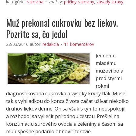
kategórie:
rakovina
značky:
príčiny rakoviny
,
zásady stravy
Muž prekonal cukrovku bez liekov.
Pozrite sa, čo jedol
28/03/2016
autor:
redakcia
11 komentárov
Jednému
mladému
mužovi bola
pred štyrmi
rokmi
diagnostikovaná cukrovka a vysoký krvný tlak. Musel
tak s vyhliadkou do konca života začať užívať niekoľko
druhov liekov denne. On sa však s týmto neuspokojil
a rozhodol sa vyliečiť prírodnou cestou. Prešiel na
konzumáciu surového ovocia a zeleniny a časom sa
mu úspešne podarilo obnoviť zdravie.