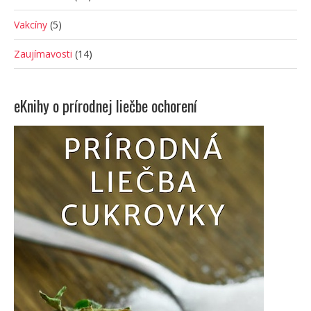
Vakcíny
(5)
Zaujímavosti
(14)
eKnihy o prírodnej liečbe ochorení