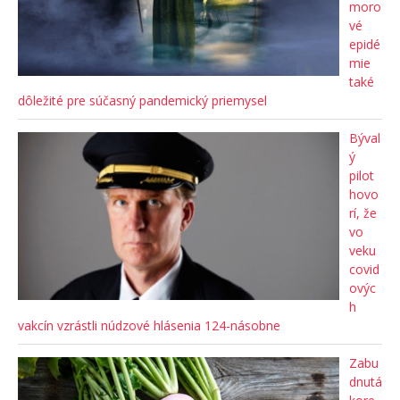
moro
vé
epidé
mie
také
dôležité pre súčasný pandemický priemysel
Býval
ý
pilot
hovo
rí, že
vo
veku
covid
ovýc
h
vakcín vzrástli núdzové hlásenia 124-násobne
Zabu
dnutá