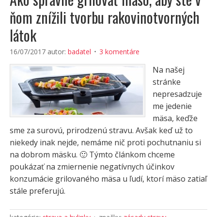
ňom znížili tvorbu rakovinotvorných
látok
16/07/2017
autor:
badatel
3 komentáre
Na našej
stránke
nepresadzuje
me jedenie
mäsa, keďže
sme za surovú, prirodzenú stravu. Avšak keď už to
niekedy inak nejde, nemáme nič proti pochutnaniu si
na dobrom mäsku. 🙂 Týmto článkom chceme
poukázať na zmiernenie negatívnych účinkov
konzumácie grilovaného mäsa u ľudí, ktorí mäso zatiaľ
stále preferujú.