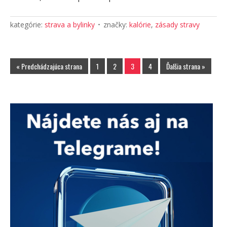
kategórie:
strava a bylinky
značky:
kalórie
,
zásady stravy
« Predchádzajúca strana
1
2
3
4
Ďalšia strana »