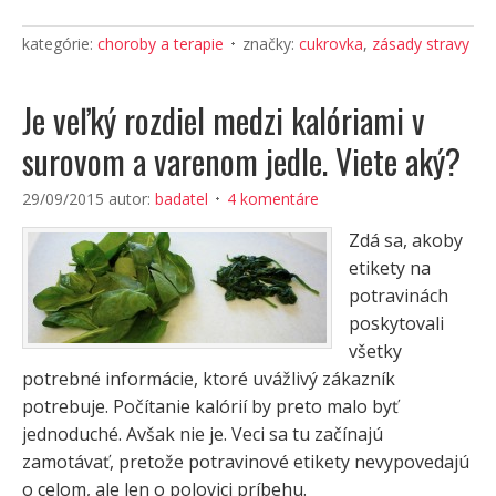
kategórie:
choroby a terapie
značky:
cukrovka
,
zásady stravy
Je veľký rozdiel medzi kalóriami v
surovom a varenom jedle. Viete aký?
29/09/2015
autor:
badatel
4 komentáre
Zdá sa, akoby
etikety na
potravinách
poskytovali
všetky
potrebné informácie, ktoré uvážlivý zákazník
potrebuje. Počítanie kalórií by preto malo byť
jednoduché. Avšak nie je. Veci sa tu začínajú
zamotávať, pretože potravinové etikety nevypovedajú
o celom, ale len o polovici príbehu.