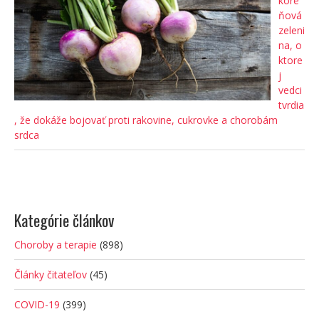
kore
ňová
zeleni
na, o
ktore
j
vedci
tvrdia
, že dokáže bojovať proti rakovine, cukrovke a chorobám
srdca
Kategórie článkov
Choroby a terapie
(898)
Články čitateľov
(45)
COVID-19
(399)