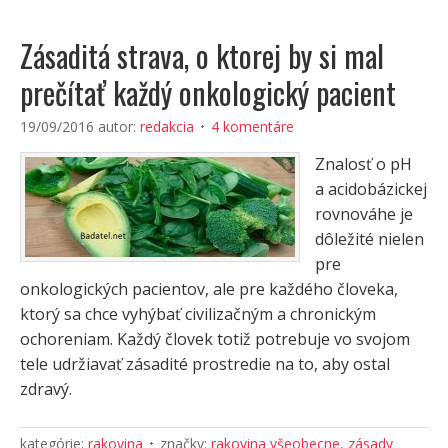
Zásaditá strava, o ktorej by si mal
prečítať každý onkologický pacient
19/09/2016
autor:
redakcia
4 komentáre
Znalosť o pH
a acidobázickej
rovnováhe je
dôležité nielen
pre
onkologických pacientov, ale pre každého človeka,
ktorý sa chce vyhýbať civilizačným a chronickým
ochoreniam. Každý človek totiž potrebuje vo svojom
tele udržiavať zásadité prostredie na to, aby ostal
zdravý.
kategórie:
rakovina
značky:
rakovina všeobecne
,
zásady