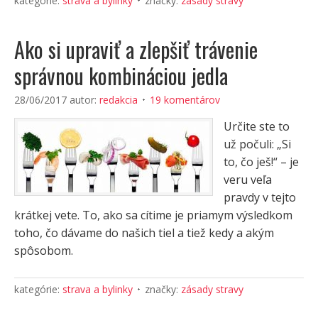
kategórie:
strava a bylinky
značky:
zásady stravy
Ako si upraviť a zlepšiť trávenie
správnou kombináciou jedla
28/06/2017
autor:
redakcia
19 komentárov
Určite ste to
už počuli: „Si
to, čo ješ!“ – je
veru veľa
pravdy v tejto
krátkej vete. To, ako sa cítime je priamym výsledkom
toho, čo dávame do našich tiel a tiež kedy a akým
spôsobom.
kategórie:
strava a bylinky
značky:
zásady stravy