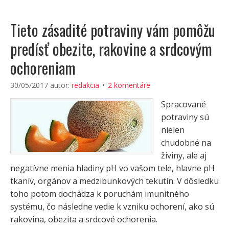
Tieto zásadité potraviny vám pomôžu
predísť obezite, rakovine a srdcovým
ochoreniam
30/05/2017
autor:
redakcia
2 komentáre
Spracované
potraviny sú
nielen
chudobné na
živiny, ale aj
negatívne menia hladiny pH vo vašom tele, hlavne pH
tkanív, orgánov a medzibunkových tekutín. V dôsledku
toho potom dochádza k poruchám imunitného
systému, čo následne vedie k vzniku ochorení, ako sú
rakovina, obezita a srdcové ochorenia.