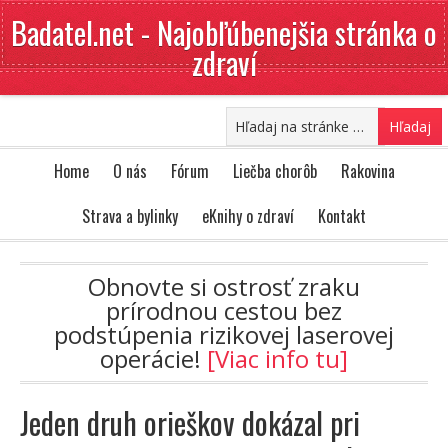
Badatel.net - Najobľúbenejšia stránka o
zdraví
Home
O nás
Fórum
Liečba chorôb
Rakovina
Strava a bylinky
eKnihy o zdraví
Kontakt
Obnovte si ostrosť zraku
prírodnou cestou bez
podstúpenia rizikovej laserovej
operácie!
[Viac info tu]
Jeden druh orieškov dokázal pri