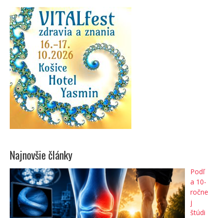
Najnovšie články
Podľ
a 10-
ročne
j
štúdi