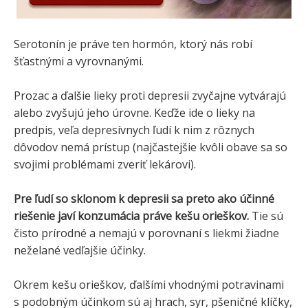
Serotonín je práve ten hormón, ktorý nás robí
šťastnými a vyrovnanými.
Prozac a ďalšie lieky proti depresii zvyčajne vytvárajú
alebo zvyšujú jeho úrovne. Keďže ide o lieky na
predpis, veľa depresívnych ľudí k nim z rôznych
dôvodov nemá prístup (najčastejšie kvôli obave sa so
svojimi problémami zveriť lekárovi).
Pre ľudí so sklonom k depresii sa preto ako účinné
riešenie javí konzumácia práve kešu orieškov.
Tie sú
čisto prírodné a nemajú v porovnaní s liekmi žiadne
neželané vedľajšie účinky.
Okrem kešu orieškov, ďalšími vhodnými potravinami
s podobným účinkom sú aj hrach, syr, pšeničné klíčky,