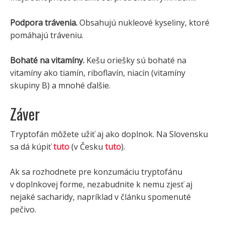
Podpora trávenia.
Obsahujú nukleové kyseliny, ktoré
pomáhajú tráveniu.
Bohaté na vitamíny.
Kešu oriešky sú bohaté na
vitamíny ako tiamín, riboflavín, niacín (vitamíny
skupiny B) a mnohé ďalšie.
Záver
Tryptofán môžete užiť aj ako doplnok. Na Slovensku
sa dá kúpiť
tuto
(v Česku
tuto
).
Ak sa rozhodnete pre konzumáciu tryptofánu
v doplnkovej forme, nezabudnite k nemu zjesť aj
nejaké sacharidy, napríklad v článku spomenuté
pečivo.