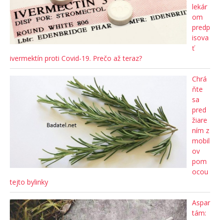
lekár
om
predp
isova
ť
ivermektín proti Covid-19. Prečo až teraz?
Chrá
ňte
sa
pred
žiare
ním z
mobil
ov
pom
ocou
tejto bylinky
Aspar
tám: