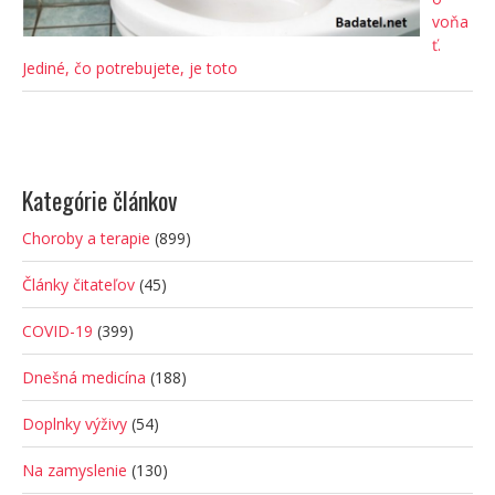
voňa
ť.
Jediné, čo potrebujete, je toto
Kategórie článkov
Choroby a terapie
(899)
Články čitateľov
(45)
COVID-19
(399)
Dnešná medicína
(188)
Doplnky výživy
(54)
Na zamyslenie
(130)