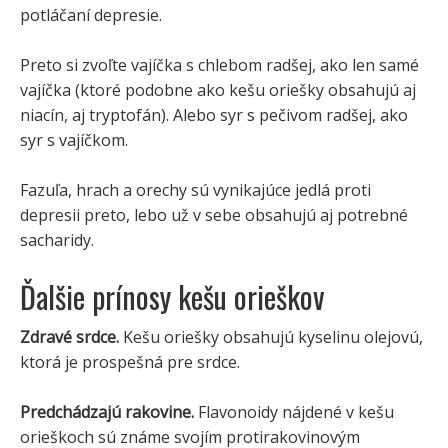
potláčaní depresie.
Preto si zvoľte vajíčka s chlebom radšej, ako len samé
vajíčka (ktoré podobne ako kešu oriešky obsahujú aj
niacín, aj tryptofán). Alebo syr s pečivom radšej, ako
syr s vajíčkom.
Fazuľa, hrach a orechy sú vynikajúce jedlá proti
depresii preto, lebo už v sebe obsahujú aj potrebné
sacharidy.
Ďalšie prínosy kešu orieškov
Zdravé srdce.
Kešu oriešky obsahujú kyselinu olejovú,
ktorá je prospešná pre srdce.
Predchádzajú rakovine.
Flavonoidy nájdené v kešu
orieškoch sú známe svojím protirakovinovým