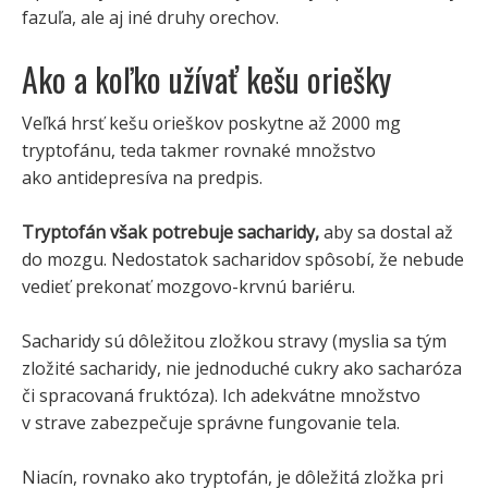
fazuľa, ale aj iné druhy orechov.
Ako a koľko užívať kešu oriešky
Veľká hrsť kešu orieškov poskytne až 2000 mg
tryptofánu, teda takmer rovnaké množstvo
ako antidepresíva na predpis.
Tryptofán však potrebuje sacharidy,
aby sa dostal až
do mozgu. Nedostatok sacharidov spôsobí, že nebude
vedieť prekonať mozgovo-krvnú bariéru.
Sacharidy sú dôležitou zložkou stravy (myslia sa tým
zložité sacharidy, nie jednoduché cukry ako sacharóza
či spracovaná fruktóza). Ich adekvátne množstvo
v strave zabezpečuje správne fungovanie tela.
Niacín, rovnako ako tryptofán, je dôležitá zložka pri