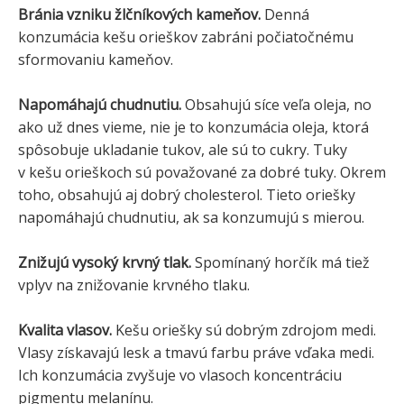
Bránia vzniku žlčníkových kameňov.
Denná
konzumácia kešu orieškov zabráni počiatočnému
sformovaniu kameňov.
Napomáhajú chudnutiu.
Obsahujú síce veľa oleja, no
ako už dnes vieme, nie je to konzumácia oleja, ktorá
spôsobuje ukladanie tukov, ale sú to cukry. Tuky
v kešu orieškoch sú považované za dobré tuky. Okrem
toho, obsahujú aj dobrý cholesterol. Tieto oriešky
napomáhajú chudnutiu, ak sa konzumujú s mierou.
Znižujú vysoký krvný tlak.
Spomínaný horčík má tiež
vplyv na znižovanie krvného tlaku.
Kvalita vlasov.
Kešu oriešky sú dobrým zdrojom medi.
Vlasy získavajú lesk a tmavú farbu práve vďaka medi.
Ich konzumácia zvyšuje vo vlasoch koncentráciu
pigmentu melanínu.