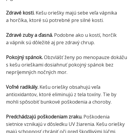
Zdravé kosti.
Kešu oriešky majú sebe veľa vápnika
a horčíka, ktoré sú potrebné pre silné kosti.
Zdravé zuby a ďasná.
Podobne ako u kostí, horčík
a vápnik sú dôležité aj pre zdravý chrup.
Pokojný spánok.
Obzvlášť ženy po menopauze dokážu
s kešu orieškami dosiahnuť pokojný spánok bez
nepríjemných nočných mor.
Voľné radikály.
Kešu oriešky obsahujú veľa
antioxidantov, ktoré eliminujú z tela toxíny. Tie by
mohli spôsobiť bunkové poškodenia a choroby.
Predchádzajú poškodeniam zraku.
Poškodenia
sietnice vznikajú v dôsledku UV žiarenia. Kešu oriešky
majú schopnosť chrániť oči pred škodlivými lúčmi.