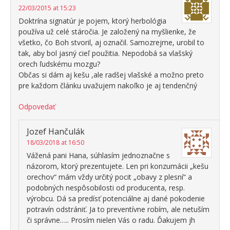
22/03/2015 at 15:23
Doktrína signatúr je pojem, ktorý herbológia
používa už celé stáročia. Je založený na myšlienke, že
všetko, čo Boh stvoril, aj označil. Samozrejme, urobil to
tak, aby bol jasný cieľ použitia. Nepodobá sa vlašský
orech ľudskému mozgu?
Občas si dám aj kešu ,ale radšej vlašské a možno preto
pre každom článku uvažujem nakoľko je aj tendenčný
Odpovedať
Jozef Hančulák
18/03/2018 at 16:50
Vážená pani Hana, súhlasím jednoznačne s
názorom, ktorý prezentujete. Len pri konzumácii „kešu
orechov“ mám vždy určitý pocit „obavy z plesní“ a
podobných nespôsobilosti od producenta, resp.
výrobcu. Dá sa predísť potenciálne aj dané pokodenie
potravín odstrániť. Ja to preventívne robím, ale netuším
či správne….. Prosím nielen Vás o radu. Ďakujem jh