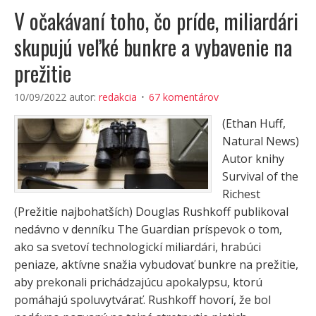
V očakávaní toho, čo príde, miliardári
skupujú veľké bunkre a vybavenie na
prežitie
10/09/2022
autor:
redakcia
67 komentárov
(Ethan Huff,
Natural News)
Autor knihy
Survival of the
Richest
(Prežitie najbohatších) Douglas Rushkoff publikoval
nedávno v denníku The Guardian príspevok o tom,
ako sa svetoví technologickí miliardári, hrabúci
peniaze, aktívne snažia vybudovať bunkre na prežitie,
aby prekonali prichádzajúcu apokalypsu, ktorú
pomáhajú spoluvytvárať. Rushkoff hovorí, že bol