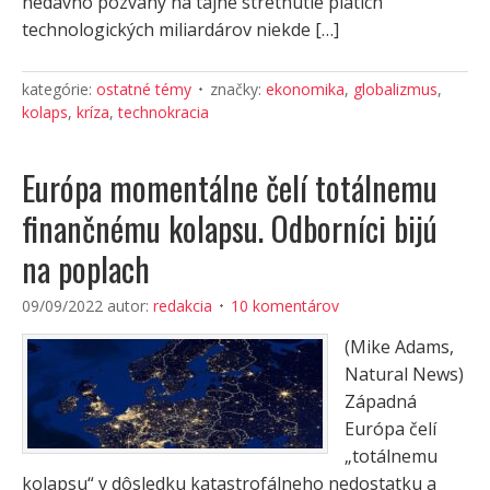
nedávno pozvaný na tajné stretnutie piatich
technologických miliardárov niekde […]
kategórie:
ostatné témy
značky:
ekonomika
,
globalizmus
,
kolaps
,
kríza
,
technokracia
Európa momentálne čelí totálnemu
finančnému kolapsu. Odborníci bijú
na poplach
09/09/2022
autor:
redakcia
10 komentárov
(Mike Adams,
Natural News)
Západná
Európa čelí
„totálnemu
kolapsu“ v dôsledku katastrofálneho nedostatku a