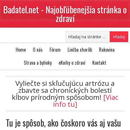
Badatel.net - Najobľúbenejšia stránka o
zdraví
Home
O nás
Fórum
Liečba chorôb
Rakovina
Strava a bylinky
eKnihy o zdraví
Kontakt
Vyliečte si skľučujúcu artrózu a
zbavte sa chronických bolestí
kĺbov prírodným spôsobom!
[Viac
info tu]
Tu je spôsob, ako čoskoro vás aj vašu