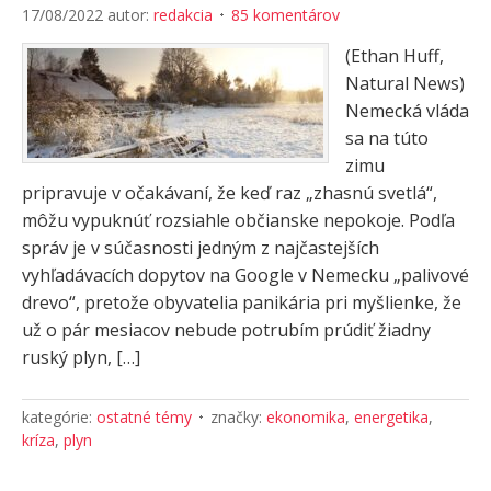
17/08/2022
autor:
redakcia
85 komentárov
(Ethan Huff,
Natural News)
Nemecká vláda
sa na túto
zimu
pripravuje v očakávaní, že keď raz „zhasnú svetlá“,
môžu vypuknúť rozsiahle občianske nepokoje. Podľa
správ je v súčasnosti jedným z najčastejších
vyhľadávacích dopytov na Google v Nemecku „palivové
drevo“, pretože obyvatelia panikária pri myšlienke, že
už o pár mesiacov nebude potrubím prúdiť žiadny
ruský plyn, […]
kategórie:
ostatné témy
značky:
ekonomika
,
energetika
,
kríza
,
plyn