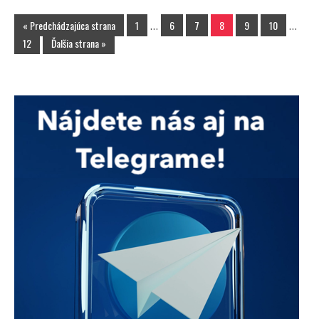
« Predchádzajúca strana
1
…
6
7
8
9
10
…
12
Ďalšia strana »