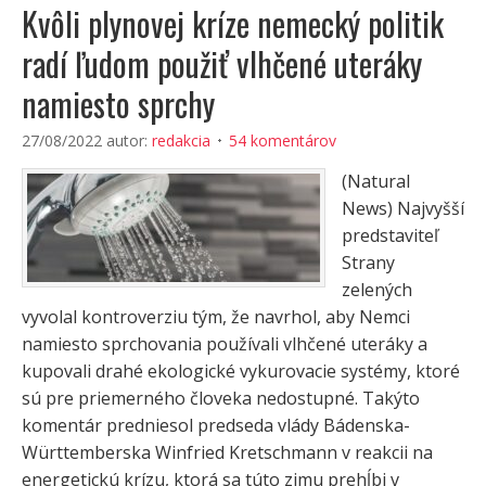
Kvôli plynovej kríze nemecký politik
radí ľudom použiť vlhčené uteráky
namiesto sprchy
27/08/2022
autor:
redakcia
54 komentárov
(Natural
News) Najvyšší
predstaviteľ
Strany
zelených
vyvolal kontroverziu tým, že navrhol, aby Nemci
namiesto sprchovania používali vlhčené uteráky a
kupovali drahé ekologické vykurovacie systémy, ktoré
sú pre priemerného človeka nedostupné. Takýto
komentár predniesol predseda vlády Bádenska-
Württemberska Winfried Kretschmann v reakcii na
energetickú krízu, ktorá sa túto zimu prehĺbi v