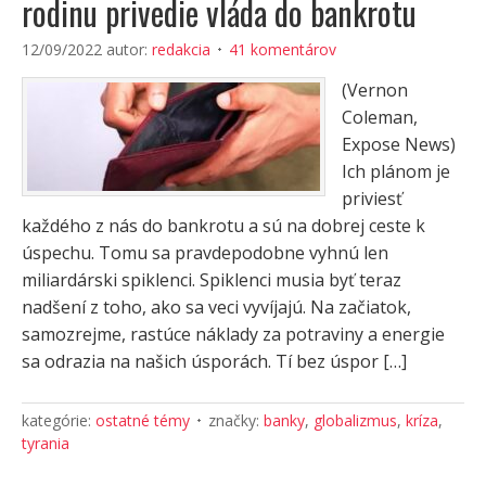
rodinu privedie vláda do bankrotu
12/09/2022
autor:
redakcia
41 komentárov
(Vernon
Coleman,
Expose News)
Ich plánom je
priviesť
každého z nás do bankrotu a sú na dobrej ceste k
úspechu. Tomu sa pravdepodobne vyhnú len
miliardárski spiklenci. Spiklenci musia byť teraz
nadšení z toho, ako sa veci vyvíjajú. Na začiatok,
samozrejme, rastúce náklady za potraviny a energie
sa odrazia na našich úsporách. Tí bez úspor […]
kategórie:
ostatné témy
značky:
banky
,
globalizmus
,
kríza
,
tyrania