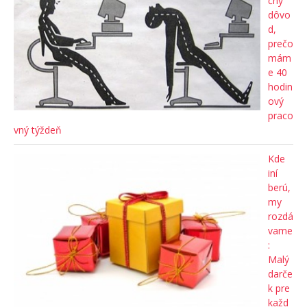
čný
dôvo
d,
prečo
mám
e 40
hodin
ový
praco
vný týždeň
Kde
iní
berú,
my
rozdá
vame
:
Malý
darče
k pre
každ