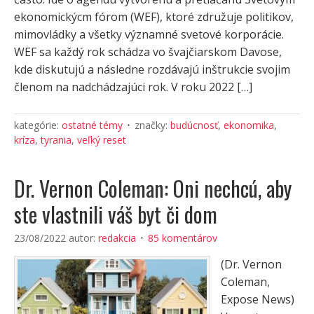
ekonomickýcm fórom (WEF), ktoré združuje politikov,
mimovládky a všetky významné svetové korporácie.
WEF sa každý rok schádza vo švajčiarskom Davose,
kde diskutujú a následne rozdávajú inštrukcie svojim
členom na nadchádzajúci rok. V roku 2022 […]
kategórie:
ostatné témy
značky:
budúcnosť
,
ekonomika
,
kríza
,
tyrania
,
veľký reset
Dr. Vernon Coleman: Oni nechcú, aby
ste vlastnili váš byt či dom
23/08/2022
autor:
redakcia
85 komentárov
(Dr. Vernon
Coleman,
Expose News)