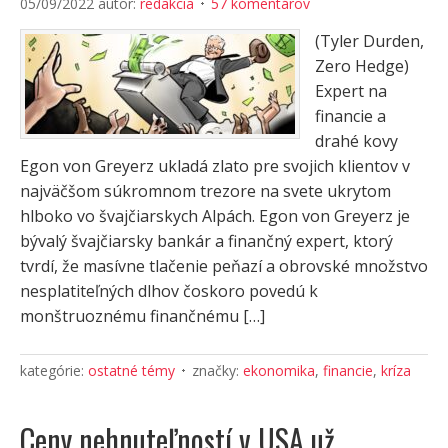
05/09/2022
autor:
redakcia
57 komentárov
(Tyler Durden,
Zero Hedge)
Expert na
financie a
drahé kovy
Egon von Greyerz ukladá zlato pre svojich klientov v
najväčšom súkromnom trezore na svete ukrytom
hlboko vo švajčiarskych Alpách. Egon von Greyerz je
bývalý švajčiarsky bankár a finančný expert, ktorý
tvrdí, že masívne tlačenie peňazí a obrovské množstvo
nesplatiteľných dlhov čoskoro povedú k
monštruoznému finančnému […]
kategórie:
ostatné témy
značky:
ekonomika
,
financie
,
kríza
Ceny nehnuteľností v USA už