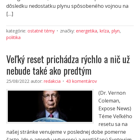
dôsledku nedostatku plynu spôsobeného vojnou na
[…]
kategórie:
ostatné témy
značky:
energetika
,
kríza
,
plyn
,
politika
Veľký reset prichádza rýchlo a nič už
nebude také ako predtým
25/08/2022
autor:
redakcia
43 komentárov
(Dr. Vernon
Coleman,
Expose News)
Téme Veľkého
resetu sa na
našej stránke venujeme v poslednej dobe pomerne
často. Ide o agendu vytvorenú a pretláčanú Svetovým