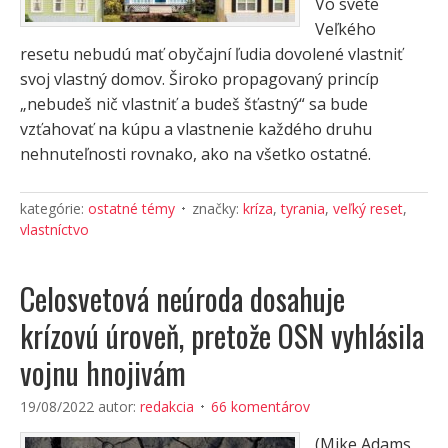
Vo svete
Veľkého
resetu nebudú mať obyčajní ľudia dovolené vlastniť
svoj vlastný domov. Široko propagovaný princíp
„nebudeš nič vlastniť a budeš šťastný“ sa bude
vzťahovať na kúpu a vlastnenie každého druhu
nehnuteľnosti rovnako, ako na všetko ostatné.
kategórie:
ostatné témy
značky:
kríza
,
tyrania
,
veľký reset
,
vlastníctvo
Celosvetová neúroda dosahuje
krízovú úroveň, pretože OSN vyhlásila
vojnu hnojivám
19/08/2022
autor:
redakcia
66 komentárov
(Mike Adams,