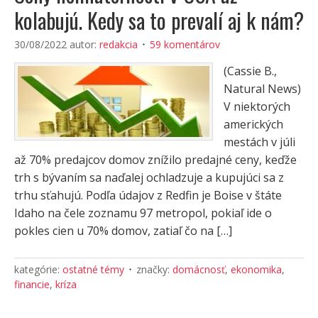
kolabujú. Kedy sa to prevalí aj k nám?
30/08/2022
autor:
redakcia
59 komentárov
(Cassie B.,
Natural News)
V niektorých
amerických
mestách v júli
až 70% predajcov domov znížilo predajné ceny, keďže
trh s bývaním sa naďalej ochladzuje a kupujúci sa z
trhu sťahujú. Podľa údajov z Redfin je Boise v štáte
Idaho na čele zoznamu 97 metropol, pokiaľ ide o
pokles cien u 70% domov, zatiaľ čo na […]
kategórie:
ostatné témy
značky:
domácnosť
,
ekonomika
,
financie
,
kríza