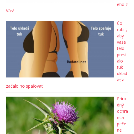
ého z
Vás!
Čo
robiť,
aby
vaše
telo
prest
alo
tuk
uklad
ať a
začalo ho spaľovať
Príro
dný
ochra
nca
peče
ne: