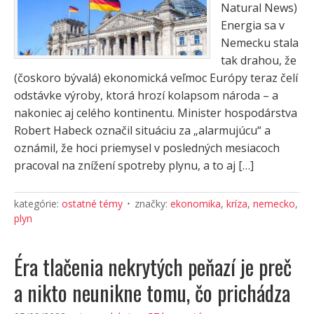
Natural News)
Energia sa v
Nemecku stala
tak drahou, že
(čoskoro bývalá) ekonomická veľmoc Európy teraz čelí
odstávke výroby, ktorá hrozí kolapsom národa – a
nakoniec aj celého kontinentu. Minister hospodárstva
Robert Habeck označil situáciu za „alarmujúcu“ a
oznámil, že hoci priemysel v posledných mesiacoch
pracoval na znížení spotreby plynu, a to aj […]
kategórie:
ostatné témy
značky:
ekonomika
,
kríza
,
nemecko
,
plyn
Éra tlačenia nekrytých peňazí je preč
a nikto neunikne tomu, čo prichádza