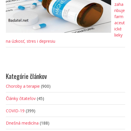
zaha
nbuje
farm
aceut
ické
lieky
na úzkosť, stres i depresiu
Kategórie článkov
Choroby a terapie
(900)
Články čitateľov
(45)
COVID-19
(399)
Dnešná medicína
(188)