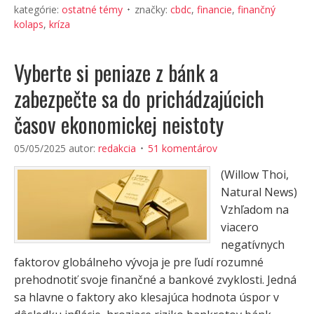
kategórie:
ostatné témy
značky:
cbdc
,
financie
,
finančný
kolaps
,
kríza
Vyberte si peniaze z bánk a
zabezpečte sa do prichádzajúcich
časov ekonomickej neistoty
05/05/2025
autor:
redakcia
51 komentárov
(Willow Thoi,
Natural News)
Vzhľadom na
viacero
negatívnych
faktorov globálneho vývoja je pre ľudí rozumné
prehodnotiť svoje finančné a bankové zvyklosti. Jedná
sa hlavne o faktory ako klesajúca hodnota úspor v