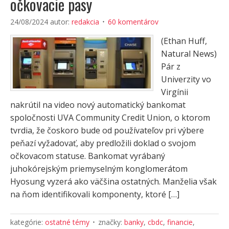
očkovacie pasy
24/08/2024
autor:
redakcia
60 komentárov
(Ethan Huff,
Natural News)
Pár z
Univerzity vo
Virgínii
nakrútil na video nový automatický bankomat
spoločnosti UVA Community Credit Union, o ktorom
tvrdia, že čoskoro bude od používateľov pri výbere
peňazí vyžadovať, aby predložili doklad o svojom
očkovacom statuse. Bankomat vyrábaný
juhokórejským priemyselným konglomerátom
Hyosung vyzerá ako väčšina ostatných. Manželia však
na ňom identifikovali komponenty, ktoré […]
kategórie:
ostatné témy
značky:
banky
,
cbdc
,
financie
,