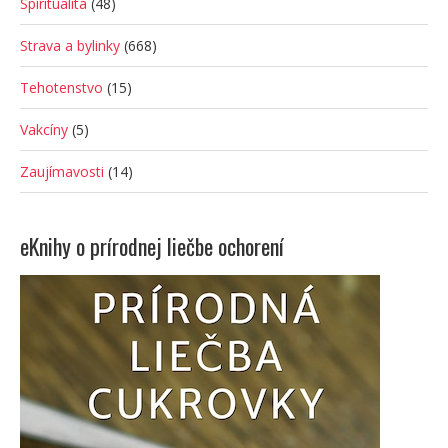
Spiritualita
(48)
Strava a bylinky
(668)
Tehotenstvo
(15)
Vakcíny
(5)
Zaujímavosti
(14)
eKnihy o prírodnej liečbe ochorení