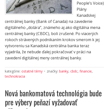
People’s Voice)
Plány
Kanadskej
centrálnej banky (Bank of Canada) na zavedenie
digitálneho „dolára“, známeho aj ako digitálna mena
centrálnej banky (CBDC), boli zrušené. Po viacerých
rokoch strávených podnikaním krokov smerom k jej
vytvoreniu sa Kanadská centrálna banka teraz
vyjadrila, že nebude ďalej pokračovať v práci na
zavedení digitálnej meny centrálnej banky.
kategórie:
ostatné témy
značky:
banky
,
cbdc
,
financie
,
technokracia
Nová bankomatová technológia bude
pre výbery peňazí vyžadovať