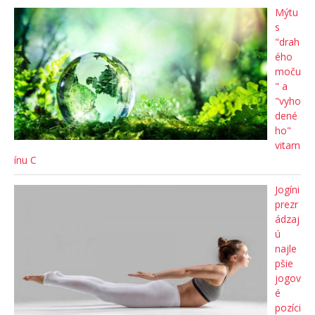
Mýtu
s
"drah
ého
moču
" a
"vyho
dené
ho"
vitam
ínu C
Jogíni
prezr
ádzaj
ú
najle
pšie
jogov
é
pozíci