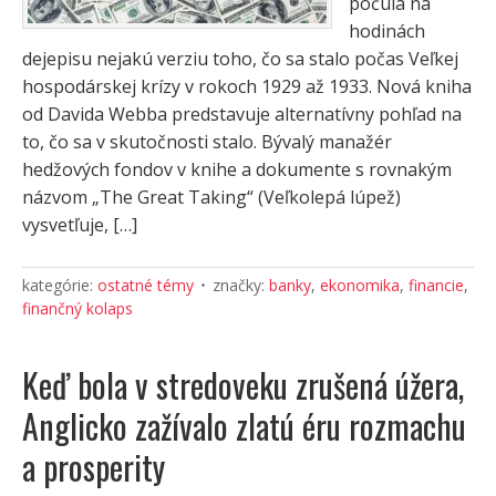
počula na
hodinách
dejepisu nejakú verziu toho, čo sa stalo počas Veľkej
hospodárskej krízy v rokoch 1929 až 1933. Nová kniha
od Davida Webba predstavuje alternatívny pohľad na
to, čo sa v skutočnosti stalo. Bývalý manažér
hedžových fondov v knihe a dokumente s rovnakým
názvom „The Great Taking“ (Veľkolepá lúpež)
vysvetľuje, […]
kategórie:
ostatné témy
značky:
banky
,
ekonomika
,
financie
,
finančný kolaps
Keď bola v stredoveku zrušená úžera,
Anglicko zažívalo zlatú éru rozmachu
a prosperity