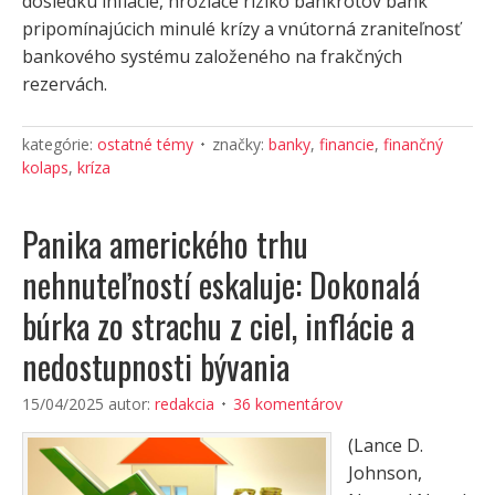
dôsledku inflácie, hroziace riziko bankrotov bánk
pripomínajúcich minulé krízy a vnútorná zraniteľnosť
bankového systému založeného na frakčných
rezervách.
kategórie:
ostatné témy
značky:
banky
,
financie
,
finančný
kolaps
,
kríza
Panika amerického trhu
nehnuteľností eskaluje: Dokonalá
búrka zo strachu z ciel, inflácie a
nedostupnosti bývania
15/04/2025
autor:
redakcia
36 komentárov
(Lance D.
Johnson,