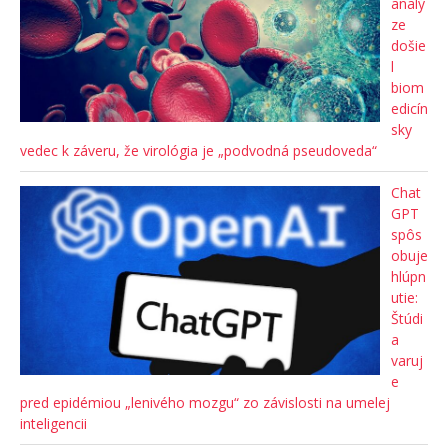
analý
ze
došie
l
biom
edicín
sky
vedec k záveru, že virológia je „podvodná pseudoveda“
Chat
GPT
spôs
obuje
hlúpn
utie:
Štúdi
a
varuj
e
pred epidémiou „lenivého mozgu“ zo závislosti na umelej
inteligencii