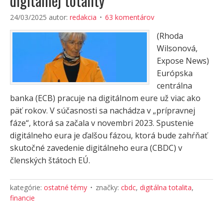
digitálnej totality
24/03/2025
autor:
redakcia
63 komentárov
(Rhoda
Wilsonová,
Expose News)
Európska
centrálna
banka (ECB) pracuje na digitálnom eure už viac ako
päť rokov. V súčasnosti sa nachádza v „prípravnej
fáze“, ktorá sa začala v novembri 2023. Spustenie
digitálneho eura je ďalšou fázou, ktorá bude zahŕňať
skutočné zavedenie digitálneho eura (CBDC) v
členských štátoch EÚ.
kategórie:
ostatné témy
značky:
cbdc
,
digitálna totalita
,
financie