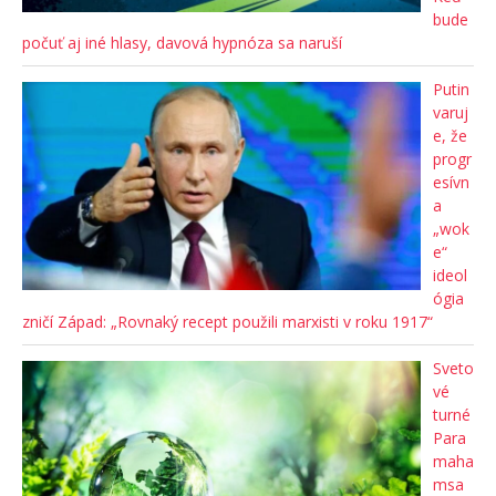
bude
počuť aj iné hlasy, davová hypnóza sa naruší
Putin
varuj
e, že
progr
esívn
a
„wok
e“
ideol
ógia
zničí Západ: „Rovnaký recept použili marxisti v roku 1917“
Sveto
vé
turné
Para
maha
msa