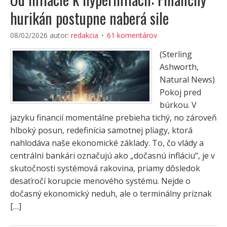
hurikán postupne naberá sile
08/02/2026
autor:
redakcia
61 komentárov
(Sterling
Ashworth,
Natural News)
Pokoj pred
búrkou. V
jazyku financií momentálne prebieha tichý, no zároveň
hlboký posun, redefinícia samotnej pliagy, ktorá
nahlodáva naše ekonomické základy. To, čo vlády a
centrálni bankári označujú ako „dočasnú infláciu“, je v
skutočnosti systémová rakovina, priamy dôsledok
desaťročí korupcie menového systému. Nejde o
dočasný ekonomický neduh, ale o terminálny príznak
[…]