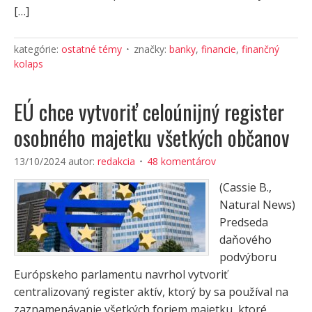
[…]
kategórie:
ostatné témy
značky:
banky
,
financie
,
finančný
kolaps
EÚ chce vytvoriť celoúnijný register
osobného majetku všetkých občanov
13/10/2024
autor:
redakcia
48 komentárov
(Cassie B.,
Natural News)
Predseda
daňového
podvýboru
Európskeho parlamentu navrhol vytvoriť
centralizovaný register aktív, ktorý by sa používal na
zaznamenávanie všetkých foriem majetku, ktoré