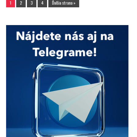
1
2
3
4
Ďalšia strana »