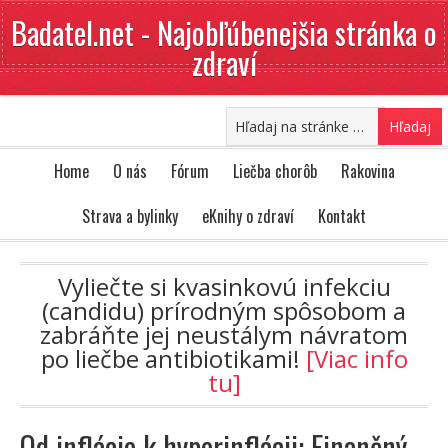
Badatel.net - Najobľúbenejšia stránka o
zdraví
Home
O nás
Fórum
Liečba chorôb
Rakovina
Strava a bylinky
eKnihy o zdraví
Kontakt
Vyliečte si kvasinkovú infekciu
(candidu) prírodným spôsobom a
zabráňte jej neustálym návratom
po liečbe antibiotikami!
[Viac info
tu]
Od inflácie k hyperinflácii: Finančný