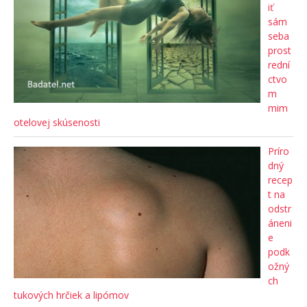
iť
sám
seba
prost
rední
ctvo
m
mim
otelovej skúsenosti
Príro
dný
recep
t na
odstr
áneni
e
podk
ožný
ch
tukových hrčiek a lipómov