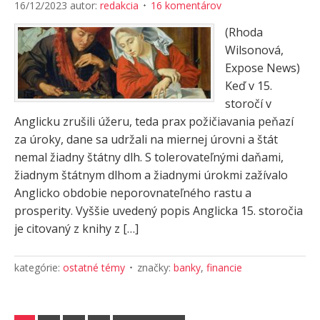
16/12/2023
autor:
redakcia
16 komentárov
(Rhoda
Wilsonová,
Expose News)
Keď v 15.
storočí v
Anglicku zrušili úžeru, teda prax požičiavania peňazí
za úroky, dane sa udržali na miernej úrovni a štát
nemal žiadny štátny dlh. S tolerovateľnými daňami,
žiadnym štátnym dlhom a žiadnymi úrokmi zažívalo
Anglicko obdobie neporovnateľného rastu a
prosperity. Vyššie uvedený popis Anglicka 15. storočia
je citovaný z knihy z […]
kategórie:
ostatné témy
značky:
banky
,
financie