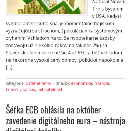
Natural News)
Trh s bývaním
v USA, kedysi
symbol amerického sna, je momentálne bojiskom
vyznačujúci sa strachom, špekuláciami a systémovým
zlyhaním. Vzhľadom na to, že hypotekárne sadzby
zostávajú už niekoľko rokov na takmer 7% (na
Slovensku len mierne nižšie 4 až 6%), a tiež vzhľadom
na rekordne vysoké ceny domov, politické nepokoje a
[…]
kategórie:
ostatné témy
značky:
ekonomika
,
financie
,
finančný kolaps
,
nehnuteľnosti
Šéfka ECB ohlásila na október
zavedenie digitálneho eura – nástroja