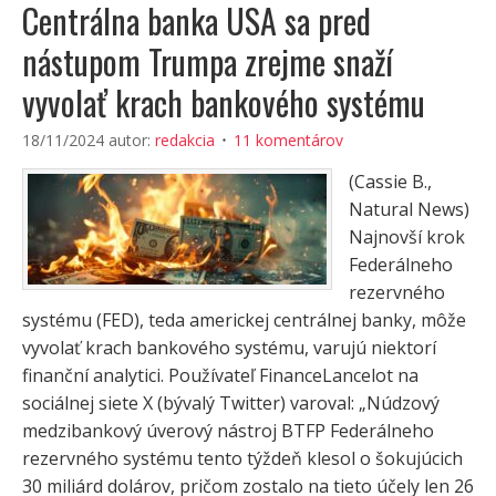
Centrálna banka USA sa pred
nástupom Trumpa zrejme snaží
vyvolať krach bankového systému
18/11/2024
autor:
redakcia
11 komentárov
(Cassie B.,
Natural News)
Najnovší krok
Federálneho
rezervného
systému (FED), teda americkej centrálnej banky, môže
vyvolať krach bankového systému, varujú niektorí
finanční analytici. Používateľ FinanceLancelot na
sociálnej siete X (bývalý Twitter) varoval: „Núdzový
medzibankový úverový nástroj BTFP Federálneho
rezervného systému tento týždeň klesol o šokujúcich
30 miliárd dolárov, pričom zostalo na tieto účely len 26