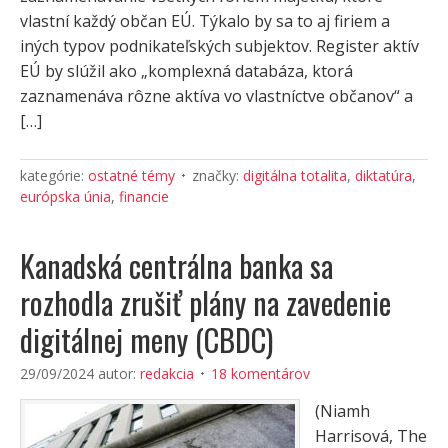
vlastní každý občan EÚ. Týkalo by sa to aj firiem a
iných typov podnikateľských subjektov. Register aktív
EÚ by slúžil ako „komplexná databáza, ktorá
zaznamenáva rôzne aktíva vo vlastníctve občanov“ a
[…]
kategórie:
ostatné témy
značky:
digitálna totalita
,
diktatúra
,
európska únia
,
financie
Kanadská centrálna banka sa
rozhodla zrušiť plány na zavedenie
digitálnej meny (CBDC)
29/09/2024
autor:
redakcia
18 komentárov
(Niamh
Harrisová, The