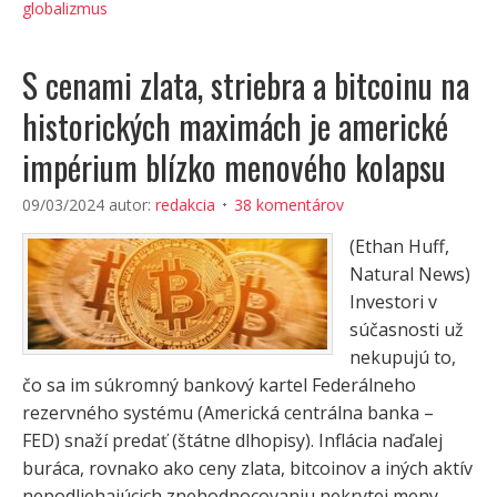
globalizmus
S cenami zlata, striebra a bitcoinu na
historických maximách je americké
impérium blízko menového kolapsu
09/03/2024
autor:
redakcia
38 komentárov
(Ethan Huff,
Natural News)
Investori v
súčasnosti už
nekupujú to,
čo sa im súkromný bankový kartel Federálneho
rezervného systému (Americká centrálna banka –
FED) snaží predať (štátne dlhopisy). Inflácia naďalej
buráca, rovnako ako ceny zlata, bitcoinov a iných aktív
nepodliehajúcich znehodnocovaniu nekrytej meny.