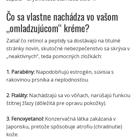
Čo sa vlastne nachádza vo vašom
„omladzujúcom“ kréme?
Zatiaľ čo retinol a peptidy sa dostávajú na titulné
stránky novín, skutočné nebezpečenstvo sa skrýva v
„neaktívnych“, teda pomocných zložkách:
1. Parabény:
Napodobňujú estrogén, súvisia s
rakovinou prsníka a neplodnosťou.
2. Ftaláty:
Nachádzajú sa vo vôňach, narúšajú funkciu
štítnej žľazy (dôležitá pre opravu pokožky).
3. Fenoxyetanol:
Konzervačná látka zakázaná v
Japonsku, pretože spôsobuje atrofiu (chradnutie)
kože.