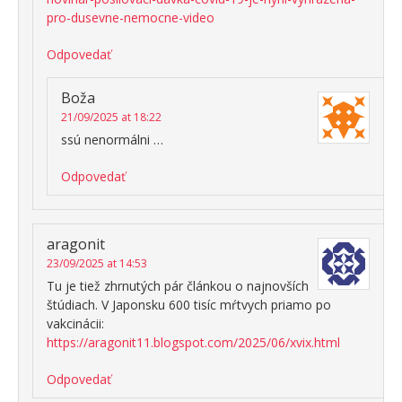
pro-dusevne-nemocne-video
Odpovedať
Boža
21/09/2025 at 18:22
ssú nenormálni …
Odpovedať
aragonit
23/09/2025 at 14:53
Tu je tiež zhrnutých pár článkou o najnovších
štúdiach. V Japonsku 600 tisíc mŕtvych priamo po
vakcinácii:
https://aragonit11.blogspot.com/2025/06/xvix.html
Odpovedať