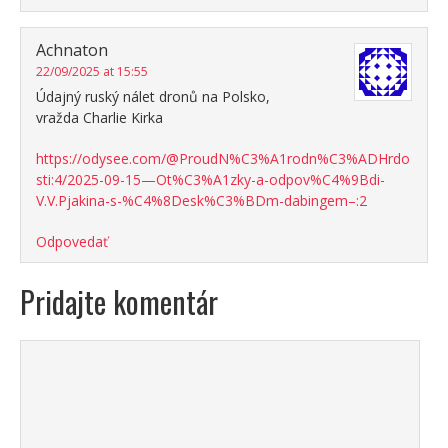
Achnaton
22/09/2025 at 15:55
Údajný ruský nálet dronů na Polsko,
vražda Charlie Kirka
https://odysee.com/@ProudN%C3%A1rodn%C3%ADHrdo
sti:4/2025-09-15—Ot%C3%A1zky-a-odpov%C4%9Bdi-
V.V.Pjakina-s-%C4%8Desk%C3%BDm-dabingem–:2
Odpovedať
Pridajte komentár