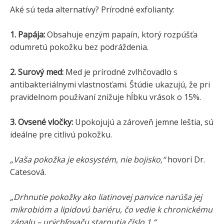
Aké sú teda alternatívy? Prírodné exfolianty:
1. Papája:
Obsahuje enzým papaín, ktorý rozpúšťa
odumretú pokožku bez podráždenia.
2. Surový med:
Med je prírodné zvlhčovadlo s
antibakteriálnymi vlastnosťami. Štúdie ukazujú, že pri
pravidelnom používaní znižuje hĺbku vrások o 15%.
3. Ovsené vločky:
Upokojujú a zároveň jemne leštia, sú
ideálne pre citlivú pokožku.
„Vaša pokožka je ekosystém, nie bojisko,“
hovorí Dr.
Catesová.
„Drhnutie pokožky ako liatinovej panvice narúša jej
mikrobióm a lipidovú bariéru, čo vedie k chronickému
zápalu – urýchľovaču starnutia číslo 1.“