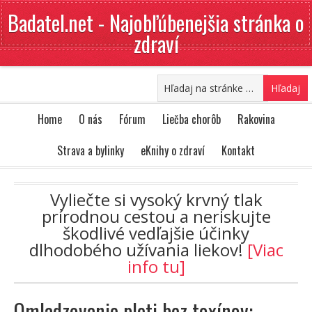
Badatel.net - Najobľúbenejšia stránka o
zdraví
Home
O nás
Fórum
Liečba chorôb
Rakovina
Strava a bylinky
eKnihy o zdraví
Kontakt
Vyliečte si vysoký krvný tlak
prírodnou cestou a neriskujte
škodlivé vedľajšie účinky
dlhodobého užívania liekov!
[Viac
info tu]
Omladzovanie pleti bez toxínov: