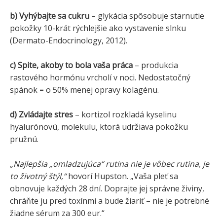
b) Vyhýbajte sa cukru
– glykácia spôsobuje starnutie
pokožky 10-krát rýchlejšie ako vystavenie slnku
(Dermato-Endocrinology, 2012).
c) Spite, akoby to bola vaša práca
– produkcia
rastového hormónu vrcholí v noci. Nedostatočný
spánok = o 50% menej opravy kolagénu.
d) Zvládajte stres
– kortizol rozkladá kyselinu
hyalurónovú, molekulu, ktorá udržiava pokožku
pružnú.
„Najlepšia „omladzujúca“ rutina nie je vôbec rutina, je
to životný štýl,“
hovorí Hupston. „Vaša pleť sa
obnovuje každých 28 dní. Doprajte jej správne živiny,
chráňte ju pred toxínmi a bude žiariť – nie je potrebné
žiadne sérum za 300 eur.“