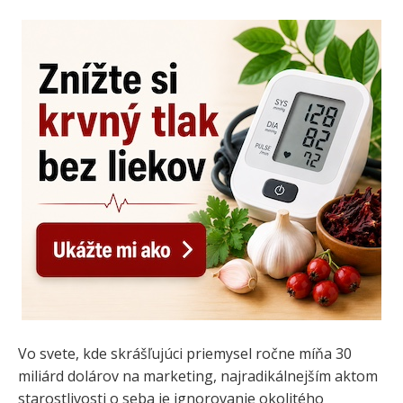
Vo svete, kde skrášľujúci priemysel ročne míňa 30
miliárd dolárov na marketing, najradikálnejším aktom
starostlivosti o seba je ignorovanie okolitého