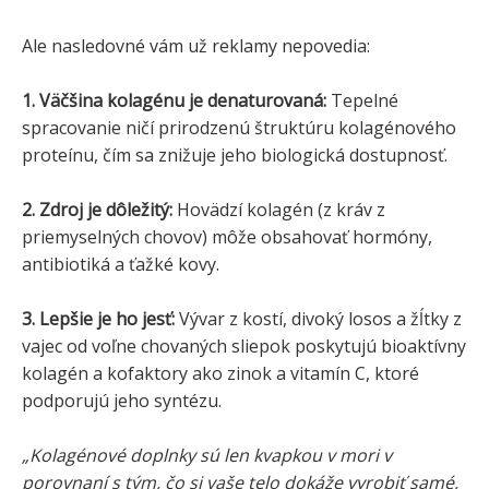
Ale nasledovné vám už reklamy nepovedia:
1. Väčšina kolagénu je denaturovaná:
Tepelné
spracovanie ničí prirodzenú štruktúru kolagénového
proteínu, čím sa znižuje jeho biologická dostupnosť.
2. Zdroj je dôležitý:
Hovädzí kolagén (z kráv z
priemyselných chovov) môže obsahovať hormóny,
antibiotiká a ťažké kovy.
3. Lepšie je ho jesť:
Vývar z kostí, divoký losos a žĺtky z
vajec od voľne chovaných sliepok poskytujú bioaktívny
kolagén a kofaktory ako zinok a vitamín C, ktoré
podporujú jeho syntézu.
„Kolagénové doplnky sú len kvapkou v mori v
porovnaní s tým, čo si vaše telo dokáže vyrobiť samé,