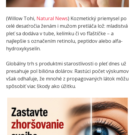
(Willow Tohi,
Natural News
) Kozmetický priemysel po
celé desaťročia ženám i mužom pretláča lož: mladistvá
pleť sa dodáva v tube, kelímku či vo fľaštičke – a
najlepšie s označením retinolu, peptidov alebo alfa-
hydroxykyselín.
Globálny trh s produktmi starostlivosti o pleť dnes už
presahuje pol bilióna dolárov. Rastúci počet výskumov
však odhaľuje, že mnohé z propagovaných látok môžu
spôsobiť viac škody ako úžitku.