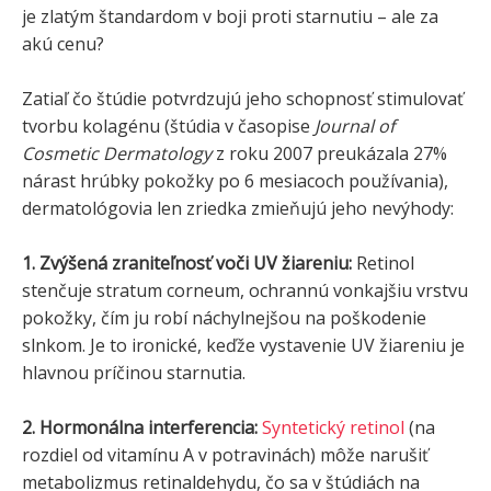
je zlatým štandardom v boji proti starnutiu – ale za
akú cenu?
Zatiaľ čo štúdie potvrdzujú jeho schopnosť stimulovať
tvorbu kolagénu (štúdia v časopise
Journal of
Cosmetic Dermatology
z roku 2007 preukázala 27%
nárast hrúbky pokožky po 6 mesiacoch používania),
dermatológovia len zriedka zmieňujú jeho nevýhody:
1. Zvýšená zraniteľnosť voči UV žiareniu:
Retinol
stenčuje stratum corneum, ochrannú vonkajšiu vrstvu
pokožky, čím ju robí náchylnejšou na poškodenie
slnkom. Je to ironické, keďže vystavenie UV žiareniu je
hlavnou príčinou starnutia.
2. Hormonálna interferencia:
Syntetický retinol
(na
rozdiel od vitamínu A v potravinách) môže narušiť
metabolizmus retinaldehydu, čo sa v štúdiách na