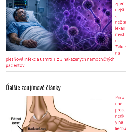
zpeč
nejši
a,
než si
lekári
mysl
eli:
Záker
ná
plesňová infekcia usmrtí 1 z 3 nakazených nemocničných
pacientov
Ďalšie zaujímavé články
Príro
dné
prost
riedk
y na
liečbu