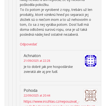
poškodila pokožku.
To čo potom je vyrobené z ropy, trebárs už len
produkty, ktoré vzniknú hneď po separacii jej
zložiek sú o niečom inom a to už nehovorím o
tom, čo sa z nej vyrába potom. Dosť ľudí má
doma odloženú surovú ropu, ona je už taká
posledná nádej keď ostatné nezaberá.
Odpovedať
Achnaton
21/09/2025 at 22:28
Je to dobré jak pre hospodárske
zvieratá ale aj pre ľudí.
Pohoda
22/09/2025 at 20:44
https://www.irozhlas.cz/nepouzivat_-