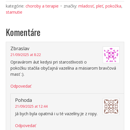
kategórie:
choroby a terapie
značky:
mladosť
,
pleť
,
pokožka
,
starnutie
Komentáre
Zbraslav
21/09/2025 at 8:22
Opravárom áut kedysi pri starostlivosti o
pokožku stačila obyčajná vazelína a mäsiarom bravčová
masť :).
Odpovedať
Pohoda
21/09/2025 at 12:44
Já bych byla opatrná i u té vazelíny.Je z ropy.
Odpovedať