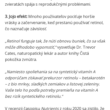
zvieratách spája s reprodukčnými problémami.
3. Jojo efekt:
Mnoho používateľov pociťuje horšie
vrásky a začervenanie, keď prestanú používať retinol,
čo naznačuje závislosť.
„Retinol funguje tak, že núti obnovu buniek, čo sa však
môže dlhodobo vypomstiť,“
vysvetľuje Dr. Trevor
Cates, naturopatický lekár a autor knihy Čistá
pokožka zvnútra.
„Namiesto spoliehania sa na syntetický vitamín A
odporúčam získavať prekurzor retinolu – betakarotén
– z bio mrkvy, sladkých zemiakov a listovej zeleniny.
Vaše telo ho podľa potreby premieňa na vitamín A
bez rizík syntetického retinolu.“
V recenzii časopisu
Nutrients
z roku 2020 sa zistilo, že