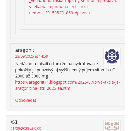
_veda/hodoninska-ropa-by-se-mohla-prodavat-
v-lekarnach-pomaha-lecit-kozni-
nemoci_201505201859_dpihova
aragonit
23/09/2025 at 14:59
Nedávno tu písali o tom že na hydrátovanie
pokožky je priaznivý aj vyšší denný príjem vitamínu C
2000 až 3000 mg
https://aragonit11.blogspot.com/2025/07/prva-akcia-js-
aragonit-na-istri-2025-sa.html
Odpovedať
XXL
21/09/2025 at 9:09