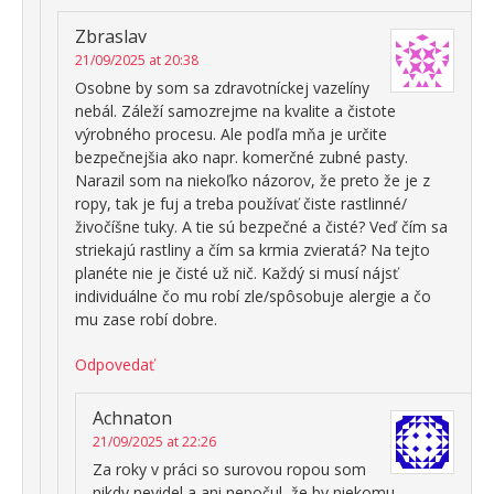
Zbraslav
21/09/2025 at 20:38
Osobne by som sa zdravotníckej vazelíny
nebál. Záleží samozrejme na kvalite a čistote
výrobného procesu. Ale podľa mňa je určite
bezpečnejšia ako napr. komerčné zubné pasty.
Narazil som na niekoľko názorov, že preto že je z
ropy, tak je fuj a treba používať čiste rastlinné/
živočíšne tuky. A tie sú bezpečné a čisté? Veď čím sa
striekajú rastliny a čím sa krmia zvieratá? Na tejto
planéte nie je čisté už nič. Každý si musí nájsť
individuálne čo mu robí zle/spôsobuje alergie a čo
mu zase robí dobre.
Odpovedať
Achnaton
21/09/2025 at 22:26
Za roky v práci so surovou ropou som
nikdy nevidel a ani nepočul, že by niekomu