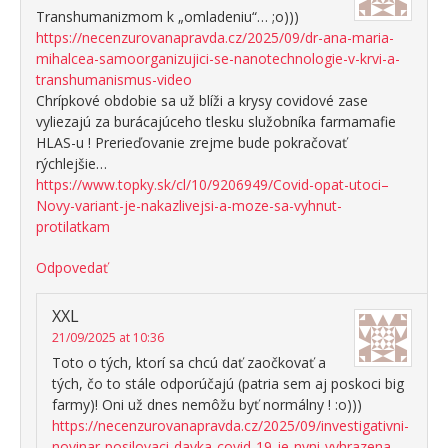
Transhumanizmom k „omladeniu“… ;o)))
https://necenzurovanapravda.cz/2025/09/dr-ana-maria-
mihalcea-samoorganizujici-se-nanotechnologie-v-krvi-a-
transhumanismus-video
Chrípkové obdobie sa už blíži a krysy covidové zase
vyliezajú za burácajúceho tlesku služobníka farmamafie
HLAS-u ! Prerieďovanie zrejme bude pokračovať
rýchlejšie…
https://www.topky.sk/cl/10/9206949/Covid-opat-utoci–
Novy-variant-je-nakazlivejsi-a-moze-sa-vyhnut-
protilatkam
Odpovedať
XXL
21/09/2025 at 10:36
Toto o tých, ktorí sa chcú dať zaočkovať a
tých, čo to stále odporúčajú (patria sem aj poskoci big
farmy)! Oni už dnes nemôžu byť normálny ! :o)))
https://necenzurovanapravda.cz/2025/09/investigativni-
novinar-posilovaci-davka-covid-19-je-nyni-vyhrazena-