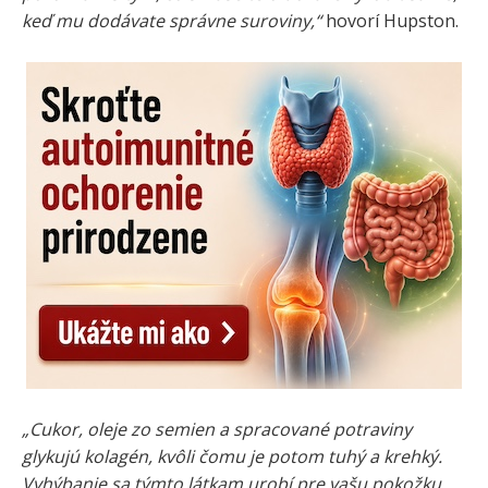
keď mu dodávate správne suroviny,“
hovorí Hupston.
„Cukor, oleje zo semien a spracované potraviny
glykujú kolagén, kvôli čomu je potom tuhý a krehký.
Vyhýbanie sa týmto látkam urobí pre vašu pokožku