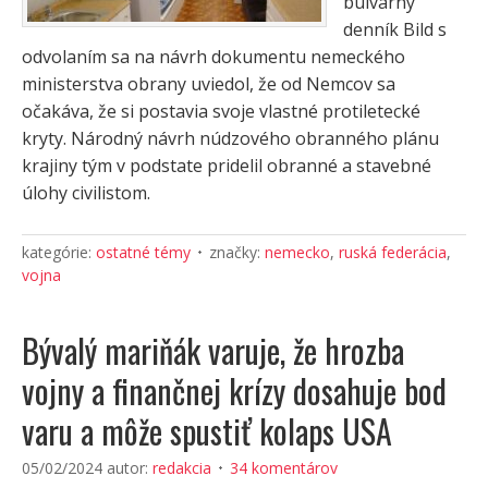
bulvárny
denník Bild s
odvolaním sa na návrh dokumentu nemeckého
ministerstva obrany uviedol, že od Nemcov sa
očakáva, že si postavia svoje vlastné protiletecké
kryty. Národný návrh núdzového obranného plánu
krajiny tým v podstate pridelil obranné a stavebné
úlohy civilistom.
kategórie:
ostatné témy
značky:
nemecko
,
ruská federácia
,
vojna
Bývalý mariňák varuje, že hrozba
vojny a finančnej krízy dosahuje bod
varu a môže spustiť kolaps USA
05/02/2024
autor:
redakcia
34 komentárov