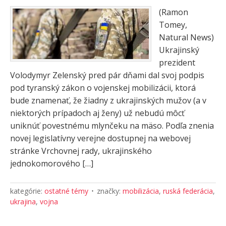
(Ramon
Tomey,
Natural News)
Ukrajinský
prezident
Volodymyr Zelenský pred pár dňami dal svoj podpis
pod tyranský zákon o vojenskej mobilizácii, ktorá
bude znamenať, že žiadny z ukrajinských mužov (a v
niektorých prípadoch aj ženy) už nebudú môcť
uniknúť povestnému mlynčeku na mäso. Podľa znenia
novej legislatívny verejne dostupnej na webovej
stránke Vrchovnej rady, ukrajinského
jednokomorového […]
kategórie:
ostatné témy
značky:
mobilizácia
,
ruská federácia
,
ukrajina
,
vojna