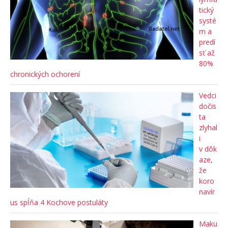
tický
systé
m a
predí
sť až
80%
chronických ochorení
Vedci
dočis
ta
zlyhal
i
v dôk
aze,
že
koro
navír
us spĺňa 4 Kochove postuláty
Maku