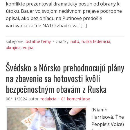
konflikte prezentoval dramatický posun od obrany k
útoku. Bauer vo svojom nedávnom prejave podrobne
opísal, ako bez ohľadu na Putinove predošlé
varovania začne NATO zhadzovať […]
kategórie:
ostatné témy
značky:
nato
,
ruská federácia
,
ukrajina
,
vojna
Švédsko a Nórsko prehodnocujú plány
na zbavenie sa hotovosti kvôli
bezpečnostným obavám z Ruska
08/11/2024
autor:
redakcia
81 komentárov
(Niamh
Harrisová, The
People’s Voice)