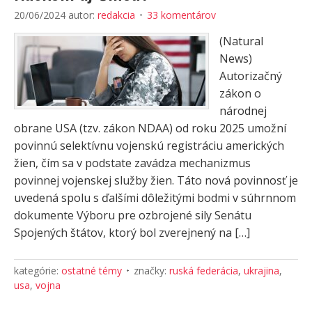
20/06/2024
autor:
redakcia
33 komentárov
(Natural
News)
Autorizačný
zákon o
národnej
obrane USA (tzv. zákon NDAA) od roku 2025 umožní
povinnú selektívnu vojenskú registráciu amerických
žien, čím sa v podstate zavádza mechanizmus
povinnej vojenskej služby žien. Táto nová povinnosť je
uvedená spolu s ďalšími dôležitými bodmi v súhrnnom
dokumente Výboru pre ozbrojené sily Senátu
Spojených štátov, ktorý bol zverejnený na […]
kategórie:
ostatné témy
značky:
ruská federácia
,
ukrajina
,
usa
,
vojna