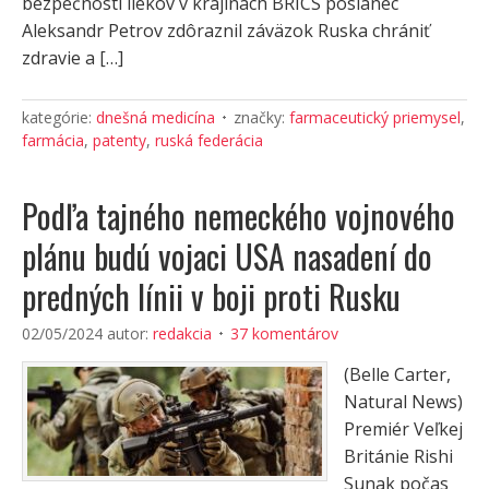
bezpečnosti liekov v krajinách BRICS poslanec
Aleksandr Petrov zdôraznil záväzok Ruska chrániť
zdravie a […]
kategórie:
dnešná medicína
značky:
farmaceutický priemysel
,
farmácia
,
patenty
,
ruská federácia
Podľa tajného nemeckého vojnového
plánu budú vojaci USA nasadení do
predných línii v boji proti Rusku
02/05/2024
autor:
redakcia
37 komentárov
(Belle Carter,
Natural News)
Premiér Veľkej
Británie Rishi
Sunak počas