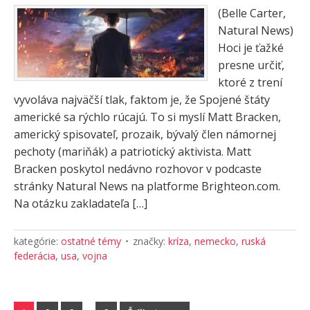
(Belle Carter,
Natural News)
Hoci je ťažké
presne určiť,
ktoré z trení
vyvoláva najväčší tlak, faktom je, že Spojené štáty
americké sa rýchlo rúcajú. To si myslí Matt Bracken,
americký spisovateľ, prozaik, bývalý člen námornej
pechoty (mariňák) a patriotický aktivista. Matt
Bracken poskytol nedávno rozhovor v podcaste
stránky Natural News na platforme Brighteon.com.
Na otázku zakladateľa […]
kategórie:
ostatné témy
značky:
kríza
,
nemecko
,
ruská
federácia
,
usa
,
vojna