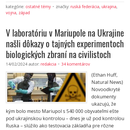
kategórie:
ostatné témy
značky:
ruská federácia
,
ukrajina
,
vojna
,
západ
V laboratóriu v Mariupole na Ukrajine
našli dôkazy o tajných experimentoch
biologických zbraní na civilistoch
14/02/2024
autor:
redakcia
34 komentárov
(Ethan Huff,
Natural News)
Novoodkryté
dokumenty
ukazujú, že
kým bolo mesto Mariupol s 540 000 obyvateľmi ešte
pod ukrajinskou kontrolou – dnes je už pod kontrolou
Ruska – slúžilo ako testovacia základňa pre rôzne