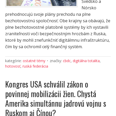
Švédsko a
Nórsko
prehodnocujú svoje plány prechodu na plne
bezhotovostnú spoločnosť. Obe krajiny sa obávajú, že
plne bezhotovostné platobné systémy by ich vystavili
zraniteľnosti voči bezpečnostným hrozbám z Ruska,
ktoré by mohli znefunkčniť digitálmnu infraštruktúru,
čím by sa ochromil celý finančný systém.
kategórie:
ostatné témy
značky:
cbdc
,
digitálna totalita
,
hotovosť
,
ruská federácia
Kongres USA schválil zákon o
povinnej mobilizácii žien. Chystá
Amerika simultánnu jadrovú vojnu s
Ruskom aj Čínou?