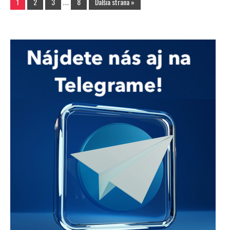
1
2
3
…
8
Ďalšia strana »