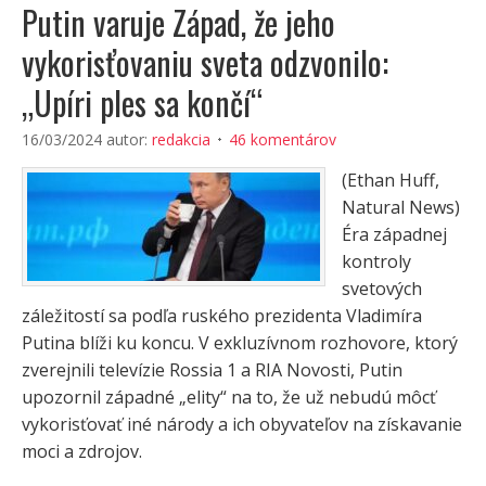
Putin varuje Západ, že jeho
vykorisťovaniu sveta odzvonilo:
„Upíri ples sa končí“
16/03/2024
autor:
redakcia
46 komentárov
(Ethan Huff,
Natural News)
Éra západnej
kontroly
svetových
záležitostí sa podľa ruského prezidenta Vladimíra
Putina blíži ku koncu. V exkluzívnom rozhovore, ktorý
zverejnili televízie Rossia 1 a RIA Novosti, Putin
upozornil západné „elity“ na to, že už nebudú môcť
vykorisťovať iné národy a ich obyvateľov na získavanie
moci a zdrojov.