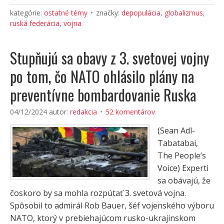
kategórie:
ostatné témy
značky:
depopulácia
,
globalizmus
,
ruská federácia
,
vojna
Stupňujú sa obavy z 3. svetovej vojny
po tom, čo NATO ohlásilo plány na
preventívne bombardovanie Ruska
04/12/2024
autor:
redakcia
52 komentárov
(Sean Adl-
Tabatabai,
The People’s
Voice) Experti
sa obávajú, že
čoskoro by sa mohla rozpútať 3. svetová vojna.
Spôsobil to admirál Rob Bauer, šéf vojenského výboru
NATO, ktorý v prebiehajúcom rusko-ukrajinskom