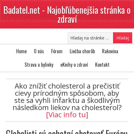
Badatel.net - Najobľúbenejšia stránka o
zdraví
Home
O nás
Fórum
Liečba chorôb
Rakovina
Strava a bylinky
eKnihy o zdraví
Kontakt
Ako znížiť cholesterol a prečistiť
cievy prírodným spôsobom, aby
ste sa vyhli infarktu a škodlivým
následkom liekov na cholesterol?
[Viac info tu]
Globalisti sú ochotní obetovať Európu