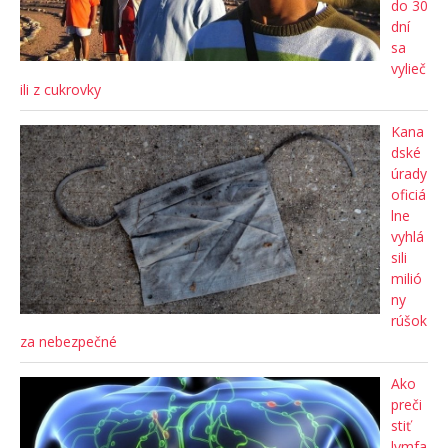
do 30
dní
sa
vylieč
ili z cukrovky
Kana
dské
úrady
oficiá
lne
vyhlá
sili
milió
ny
rúšok
za nebezpečné
Ako
preči
stiť
lymfa