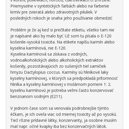
Priemyselne v syntetických farbách alebo na farbenie
krmív pre zvieratá alebo zdravotných piluliek. V
posledných rokoch je snaha jeho používanie obmedziť.
Problém je že aj keď si prečítate etiketu, všetko tam nie
je napísané ako by malo byť. Už som tu písala o E-120
košenile-vysoká toxicita. Na etikete napíšu karmín alebo
kyselina karmínová, nie E-120.
Kyselina karmínová sa získava z vodných,
vodnoalkoholických alebo alkoholických extraktov
košenily, pozostávajúcich zo sušených tiel samičiek
hmyzu Dactylopius coccus. Karmíny sú hliníkové laky
kyseliny karmínovej, v ktorých sa predpokladá prítomnosť
hliníka a kyseliny karmínovej v molárnom pomere 1: 2.
kyselinu karmínovú je potreba veľmi často konzervovať
benzoanom sodným (E211).
V jednom čase som sa venovala podrobnejšie týmto
éčkam, je ich oveľa viac od miernej toxicity až po vysokú.
Tiež rôzne prídavné látky, konzervanty, ja osobne musím
mať napr. očné kvapky iba bez konzervačných látok.