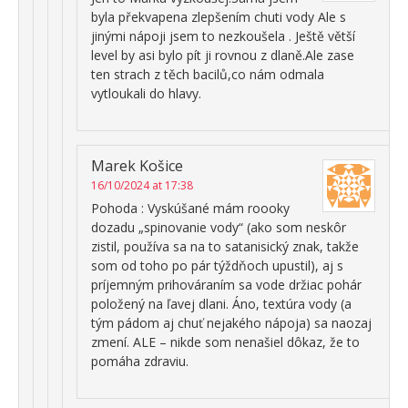
byla překvapena zlepšením chuti vody Ale s
jinými nápoji jsem to nezkoušela . Ještě větší
level by asi bylo pít ji rovnou z dlaně.Ale zase
ten strach z těch bacilů,co nám odmala
vytloukali do hlavy.
Marek Košice
16/10/2024 at 17:38
Pohoda : Vyskúšané mám roooky
dozadu „spinovanie vody“ (ako som neskôr
zistil, používa sa na to satanisický znak, takže
som od toho po pár týždňoch upustil), aj s
príjemným prihováraním sa vode držiac pohár
položený na ľavej dlani. Áno, textúra vody (a
tým pádom aj chuť nejakého nápoja) sa naozaj
zmení. ALE – nikde som nenašiel dôkaz, že to
pomáha zdraviu.