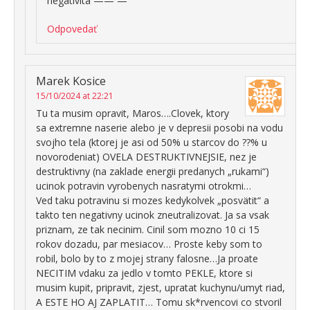
negativita —— —
Odpovedať
Marek Kosice
15/10/2024 at 22:21
Tu ta musim opravit, Maros….Clovek, ktory
sa extremne naserie alebo je v depresii posobi na vodu
svojho tela (ktorej je asi od 50% u starcov do ??% u
novorodeniat) OVELA DESTRUKTIVNEJSIE, nez je
destruktivny (na zaklade energii predanych „rukami“)
ucinok potravin vyrobenych nasratymi otrokmi…
Ved taku potravinu si mozes kedykolvek „posvätit“ a
takto ten negativny ucinok zneutralizovat. Ja sa vsak
priznam, ze tak necinim. Cinil som mozno 10 ci 15
rokov dozadu, par mesiacov… Proste keby som to
robil, bolo by to z mojej strany falosne…Ja proate
NECITIM vdaku za jedlo v tomto PEKLE, ktore si
musim kupit, pripravit, zjest, upratat kuchynu/umyt riad,
A ESTE HO AJ ZAPLATIT… Tomu sk*rvencovi co stvoril