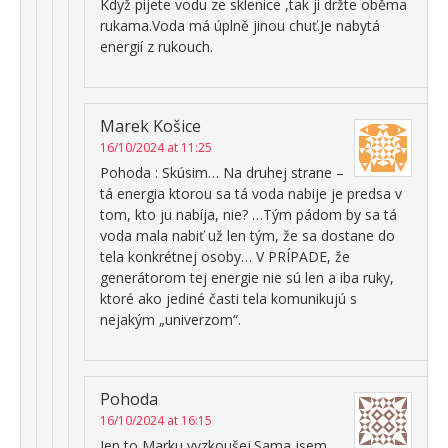
Když pijete vodu ze sklenice ,tak ji držte oběma
rukama.Voda má úplně jinou chuť.Je nabytá
energií z rukouch.
Marek Košice
16/10/2024 at 11:25
Pohoda : Skúsim… Na druhej strane –
tá energia ktorou sa tá voda nabije je predsa v
tom, kto ju nabíja, nie? …Tým pádom by sa tá
voda mala nabiť už len tým, že sa dostane do
tela konkrétnej osoby… V PRÍPADE, že
generátorom tej energie nie sú len a iba ruky,
ktoré ako jediné časti tela komunikujú s
nejakým „univerzom“.
Pohoda
16/10/2024 at 16:15
Jen to Marku vyzkoušej.Sama jsem