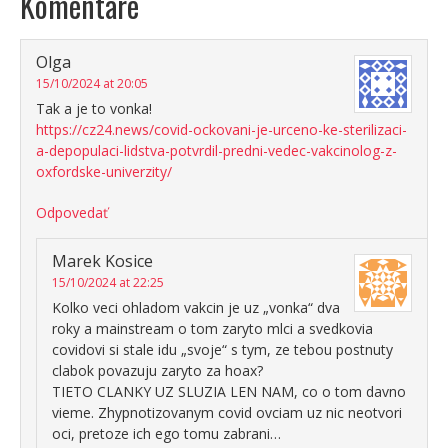
Komentáre
Olga
15/10/2024 at 20:05
Tak a je to vonka!
https://cz24.news/covid-ockovani-je-urceno-ke-sterilizaci-
a-depopulaci-lidstva-potvrdil-predni-vedec-vakcinolog-z-
oxfordske-univerzity/
Odpovedať
Marek Kosice
15/10/2024 at 22:25
Kolko veci ohladom vakcin je uz „vonka“ dva
roky a mainstream o tom zaryto mlci a svedkovia
covidovi si stale idu „svoje“ s tym, ze tebou postnuty
clabok povazuju zaryto za hoax?
TIETO CLANKY UZ SLUZIA LEN NAM, co o tom davno
vieme. Zhypnotizovanym covid ovciam uz nic neotvori
oci, pretoze ich ego tomu zabrani…