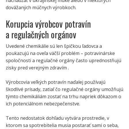
nachádzať v ukrajinskej múke alebo v niektorých
dovážaných múčnych výrobkoch.
Korupcia výrobcov potravín
a regulačných orgánov
Uvedené chemikálie sú len špičkou ľadovca a
poukazujú na oveľa väčší problém – potravinárske
spoločnosti a regulačné orgány často uprednostňujú
zisky pred verejným zdravím .
Výrobcovia veľkých potravín naďalej používajú
škodlivé prísady, zatiaľ čo regulačné orgány umožňujú
týmto chemikáliám zostať na trhu napriek dôkazom o
ich potenciálnom nebezpečenstve.
Tento nedostatok dohľadu vytvára prostredie, v
ktorom sa spotrebitelia musia postarať sami o seba,