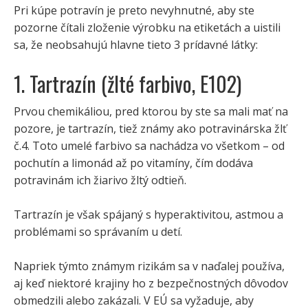
Pri kúpe potravín je preto nevyhnutné, aby ste
pozorne čítali zloženie výrobku na etiketách a uistili
sa, že neobsahujú hlavne tieto 3 prídavné látky:
1. Tartrazín (žlté farbivo, E102)
Prvou chemikáliou, pred ktorou by ste sa mali mať na
pozore, je tartrazín, tiež známy ako potravinárska žlť
č.4. Toto umelé farbivo sa nachádza vo všetkom – od
pochutín a limonád až po vitamíny, čím dodáva
potravinám ich žiarivo žltý odtieň.
Tartrazín je však spájaný s hyperaktivitou, astmou a
problémami so správaním u detí.
Napriek týmto známym rizikám sa v naďalej používa,
aj keď niektoré krajiny ho z bezpečnostných dôvodov
obmedzili alebo zakázali. V EÚ sa vyžaduje, aby