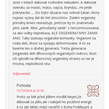
zivot v telach dakovat rozhodne nebudem. A dakovat
zvieratu za maslo, mäso, vajcia, bryndzu…mi pride
pokrytecke……Do tejto situacie nas vohnal Satan, ktory
najviac vyzivy dal do tiel zivocichov. Ziaden vegansky
prirodny kmen neexistuje, pretoze by to znamenalo
jeho zanik. Mne „prirodzeny zanik“ z nerozmnozovania
sa ako volby neprekaza, ALE DEGENERATIVNY ZANIK
ANO. Taky zazivaju veganske komunity. Veganom sa
rodia deti, ktore sa vyvijaju deformovane. A to sa
bavime len o druhej generacii. Tretia generacia
(veganske deti dlhorocnych veganskych rodicov, ktori
ich splodili na dlhorocnej veganskej strave) uz nie je
mozna, neplodnost ista.
Odpovedať
Pohoda
15/10/2024 at 22:30
Proto se lidé před jídlem modlili.Nejen,že
děkovali za jídlo,ale i nabíjeli ho pozitivní energií.
A to jde dělat,i když nevěříš v Boha.Poděkuješ a