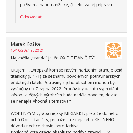
poživen a napr manželke, či sebe za jej prípravu.
Odpovedať
Marek Košice
15/10/2024 at 20:21
Najväčšia „sranda“ je, že OXID TITANIČITÝ“
Citujem : „Evropská komise novým nařízením stahuje oxid
titaničitý (E 171) ze seznamu povolených potravinářských
přídatných látek. Potraviny s jeho obsahem mohou být
vyráběny do 7. srpna 2022. Prodávány pak do vyprodání
zásob. V léčivých výrobcích bude nadále povolen, dokud
se nenajde vhodná alternativa.“
WOBENZYM vyrába nejaký MEGAKKT, pretože do neho
pchá Oxid Titaničitý, pretože sa z nejakého KKTNÉHO
dôvodu nechce zbaviť tohto farbiva…
Posledná veta citácie absoltúne nedáva zmysel… „V