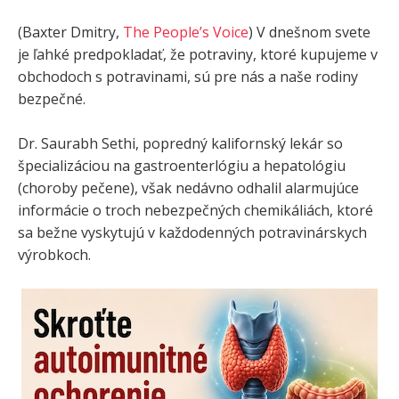
(Baxter Dmitry,
The People’s Voice
) V dnešnom svete
je ľahké predpokladať, že potraviny, ktoré kupujeme v
obchodoch s potravinami, sú pre nás a naše rodiny
bezpečné.
Dr. Saurabh Sethi, popredný kalifornský lekár so
špecializáciou na gastroenterlógiu a hepatológiu
(choroby pečene), však nedávno odhalil alarmujúce
informácie o troch nebezpečných chemikáliách, ktoré
sa bežne vyskytujú v každodenných potravinárskych
výrobkoch.