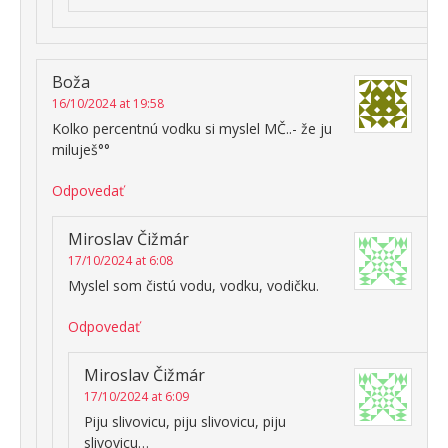
Boža
16/10/2024 at 19:58
Kolko percentnú vodku si myslel MČ..- že ju
miluješ°°
Odpovedať
Miroslav Čižmár
17/10/2024 at 6:08
Myslel som čistú vodu, vodku, vodičku.
Odpovedať
Miroslav Čižmár
17/10/2024 at 6:09
Piju slivovicu, piju slivovicu, piju
slivovicu…