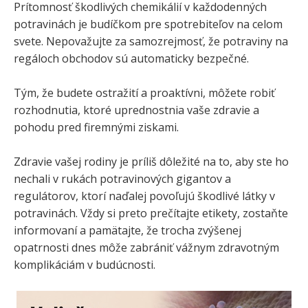
Prítomnosť škodlivých chemikálií v každodenných
potravinách je budíčkom pre spotrebiteľov na celom
svete. Nepovažujte za samozrejmosť, že potraviny na
regáloch obchodov sú automaticky bezpečné.
Tým, že budete ostražití a proaktívni, môžete robiť
rozhodnutia, ktoré uprednostnia vaše zdravie a
pohodu pred firemnými ziskami.
Zdravie vašej rodiny je príliš dôležité na to, aby ste ho
nechali v rukách potravinových gigantov a
regulátorov, ktorí naďalej povoľujú škodlivé látky v
potravinách. Vždy si preto prečítajte etikety, zostaňte
informovaní a pamätajte, že trocha zvýšenej
opatrnosti dnes môže zabrániť vážnym zdravotným
komplikáciám v budúcnosti.