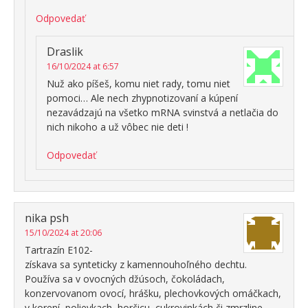
Odpovedať
Draslik
16/10/2024 at 6:57
Nuž ako píšeš, komu niet rady, tomu niet
pomoci… Ale nech zhypnotizovaní a kúpení
nezavádzajú na všetko mRNA svinstvá a netlačia do
nich nikoho a už vôbec nie deti !
Odpovedať
nika psh
15/10/2024 at 20:06
Tartrazín E102-
získava sa synteticky z kamennouhoľného dechtu.
Používa sa v ovocných džúsoch, čokoládach,
konzervovanom ovocí, hrášku, plechovkových omáčkach,
v korení, polievkach, horčicu, cukrovinkách či zmrzline.