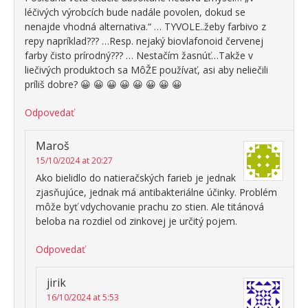
léčivých výrobcích bude nadále povolen, dokud se
nenajde vhodná alternativa.“ … TYVOLE..žeby farbivo z
repy napríklad??? …Resp. nejaký biovlafonoid červenej
farby čisto prírodný??? … Nestačím žasnúť…Takže v
liečivých produktoch sa MôŽE používať, asi aby neliečili
príliš dobre? 😀 😀 😀 😀 😀 😀 😀 😀
Odpovedať
Maroš
15/10/2024 at 20:27
Ako bielidlo do natieračských farieb je jednak
zjasňujúce, jednak má antibakteriálne účinky. Problém
môže byť vdychovanie prachu zo stien. Ale titánová
beloba na rozdiel od zinkovej je určitý pojem.
Odpovedať
jirik
16/10/2024 at 5:53