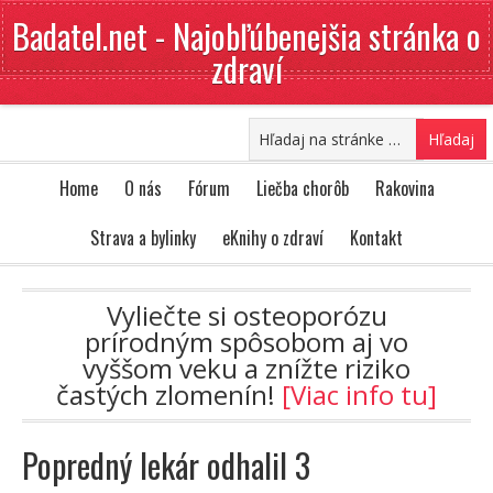
Badatel.net - Najobľúbenejšia stránka o
zdraví
Home
O nás
Fórum
Liečba chorôb
Rakovina
Strava a bylinky
eKnihy o zdraví
Kontakt
Vyliečte si osteoporózu
prírodným spôsobom aj vo
vyššom veku a znížte riziko
častých zlomenín!
[Viac info tu]
Popredný lekár odhalil 3