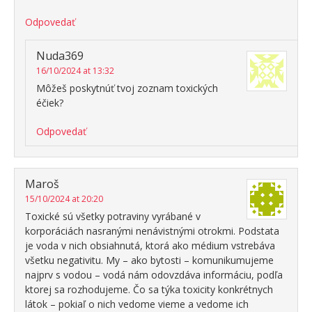
Odpovedať
Nuda369
16/10/2024 at 13:32
Môžeš poskytnúť tvoj zoznam toxických
éčiek?
Odpovedať
Maroš
15/10/2024 at 20:20
Toxické sú všetky potraviny vyrábané v
korporáciách nasranými nenávistnými otrokmi. Podstata
je voda v nich obsiahnutá, ktorá ako médium vstrebáva
všetku negativitu. My – ako bytosti – komunikumujeme
najprv s vodou – vodá nám odovzdáva informáciu, podľa
ktorej sa rozhodujeme. Čo sa týka toxicity konkrétnych
látok – pokiaľ o nich vedome vieme a vedome ich