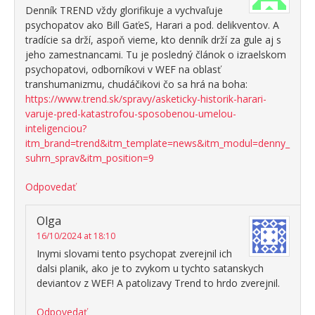
Denník TREND vždy glorifikuje a vychvaľuje
psychopatov ako Bill GaťeS, Harari a pod. delikventov. A
tradície sa drží, aspoň vieme, kto denník drží za gule aj s
jeho zamestnancami. Tu je posledný článok o izraelskom
psychopatovi, odborníkovi v WEF na oblasť
transhumanizmu, chudáčikovi čo sa hrá na boha:
https://www.trend.sk/spravy/asketicky-historik-harari-
varuje-pred-katastrofou-sposobenou-umelou-
inteligenciou?
itm_brand=trend&itm_template=news&itm_modul=denny_
suhrn_sprav&itm_position=9
Odpovedať
Olga
16/10/2024 at 18:10
Inymi slovami tento psychopat zverejnil ich
dalsi planik, ako je to zvykom u tychto satanskych
deviantov z WEF! A patolizavy Trend to hrdo zverejnil.
Odpovedať