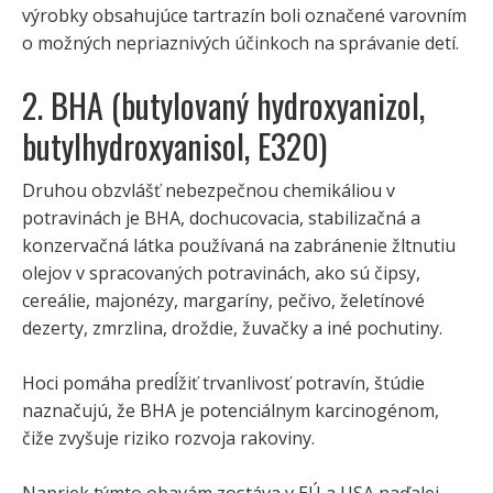
výrobky obsahujúce tartrazín boli označené varovním
o možných nepriaznivých účinkoch na správanie detí.
2. BHA (butylovaný hydroxyanizol,
butylhydroxyanisol, E320)
Druhou obzvlášť nebezpečnou chemikáliou v
potravinách je BHA, dochucovacia, stabilizačná a
konzervačná látka používaná na zabránenie žltnutiu
olejov v spracovaných potravinách, ako sú čipsy,
cereálie, majonézy, margaríny, pečivo, želetínové
dezerty, zmrzlina, droždie, žuvačky a iné pochutiny.
Hoci pomáha predĺžiť trvanlivosť potravín, štúdie
naznačujú, že BHA je potenciálnym karcinogénom,
čiže zvyšuje riziko rozvoja rakoviny.