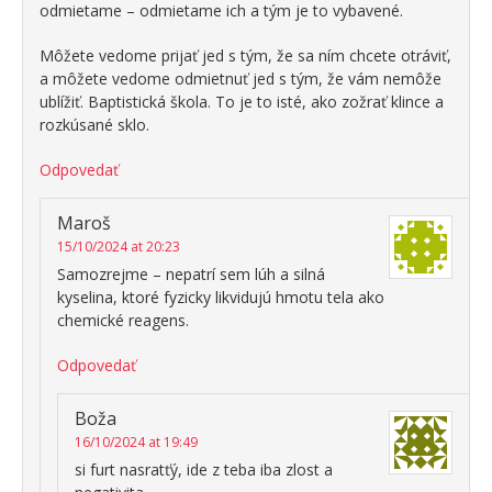
odmietame – odmietame ich a tým je to vybavené.
Môžete vedome prijať jed s tým, že sa ním chcete otráviť,
a môžete vedome odmietnuť jed s tým, že vám nemôže
ublížiť. Baptistická škola. To je to isté, ako zožrať klince a
rozkúsané sklo.
Odpovedať
Maroš
15/10/2024 at 20:23
Samozrejme – nepatrí sem lúh a silná
kyselina, ktoré fyzicky likvidujú hmotu tela ako
chemické reagens.
Odpovedať
Boža
16/10/2024 at 19:49
si furt nasratťý, ide z teba iba zlost a