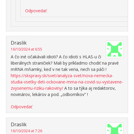
Odpovedať
Draslik
16/10/2024 at 6:55
A čo iné očakávali idioti? A čo idioti s HLAS-u či
liberálnych straničiek? Mali by príkladmo chodiť na pravé
mRNA mňamky, keď v ne tak veria, nech sa páči !
https://skspravy.sk/svet/analyza-svet/nova-nemecka-
studia-vsetky-deti-ockovane-mrna-na-covid-su-vystavene-
zvysenemu-riziku-rakoviny/
A to sa týka aj redaktorov,
novinárov, lekárov a pod. „odborníkov“ !
Odpovedať
Draslik
16/10/2024 at 7:26