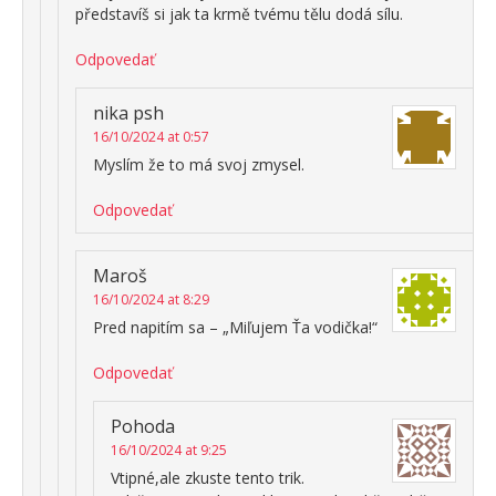
představíš si jak ta krmě tvému tělu dodá sílu.
Odpovedať
nika psh
16/10/2024 at 0:57
Myslím že to má svoj zmysel.
Odpovedať
Maroš
16/10/2024 at 8:29
Pred napitím sa – „Miľujem Ťa vodička!“
Odpovedať
Pohoda
16/10/2024 at 9:25
Vtipné,ale zkuste tento trik.