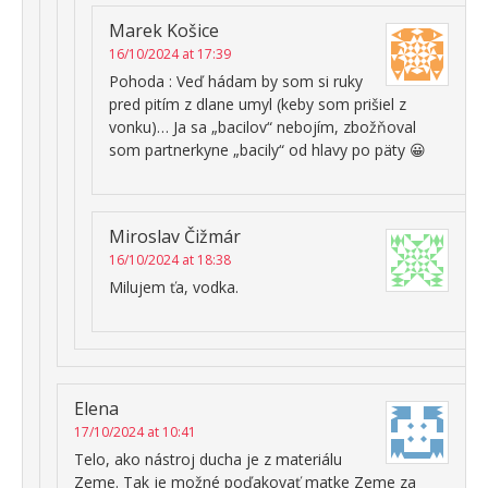
Marek Košice
16/10/2024 at 17:39
Pohoda : Veď hádam by som si ruky
pred pitím z dlane umyl (keby som prišiel z
vonku)… Ja sa „bacilov“ nebojím, zbožňoval
som partnerkyne „bacily“ od hlavy po päty 😀
Miroslav Čižmár
16/10/2024 at 18:38
Milujem ťa, vodka.
Elena
17/10/2024 at 10:41
Telo, ako nástroj ducha je z materiálu
Zeme. Tak je možné poďakovať matke Zeme za