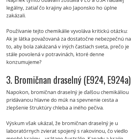
Napriek týmto obavám zostáva v EÚ a USA naďalej
legálny, zatiaľ čo krajiny ako Japonsko ho úplne
zakázali.
Používanie tejto chemikálie vyvoláva kritickú otázku:
Ak je látka považovaná za dostatočne nebezpečnú na
to, aby bola zakázaná v iných častiach sveta, prečo je
stále povolená v potravinách, ktoré denne
konzumujeme?
3. Bromičnan draselný (E924, E924a)
Napokon, bromičnan draselný je ďalšou chemikáliou
pridávanou hlavne do múk na spevnenie cesta a
zlepšenie štruktúry chleba a iného pečiva.
Výskum však ukázal, že bromičnan draselný je u
laboratórnych zvierat spojený s rakovinou, čo viedlo
mnohé krajiny – vrátane Austrálie, Kanady a krajín