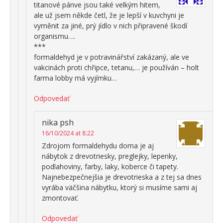
titanové pánve jsou také velkým hitem,
ale už jsem někde četl, že je lepší v kuvchyni je
vyměnit za jiné, prý jídlo v nich připravené škodí
organismu….
***
formaldehyd je v potravinářství zakázaný, ale ve
vakcinách proti chřipce, tetanu,… je používán – holt
farma lobby má vyjímku…
Odpovedať
nika psh
16/10/2024 at 8:22
Zdrojom formaldehydu doma je aj
nábytok z drevotriesky, preglejky, lepenky,
podlahoviny, farby, laky, koberce či tapety.
Najnebezpečnejšia je drevotrieska a z tej sa dnes
vyrába väčšina nábytku, ktorý si musíme sami aj
zmontovať.
Odpovedať