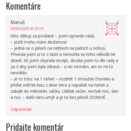
Komentáre
Maruš
26/02/2020 at 20:10
Moc děkuji za posílané – jsem opravdu ráda.
– jestli mohu mám zkušenost:
– jedná se o plíseň na nehtech na palcích u nohou.
Přivezla jsem si to z lázní a nemohla se toho několik let
zbavit. Až jsem objevila recept, zkusila jsem to dle rady a
za 3 dny jsem byla zdravá – a nic nemám, ani se mi to
nevrátilo.
– Je to toto: na 1 nehet – rozdrtit 1 stroužek česneku a
přidat vnitřek listu z Aloe Vera a napatlat na nehet a
zabalit do mikrotén. sáčku. Udělat večer, nechat noc, den
a noc – další ráno umýt a je to bez plísně ZDRAVÉ.
Odpovedať
Pridajte komentár