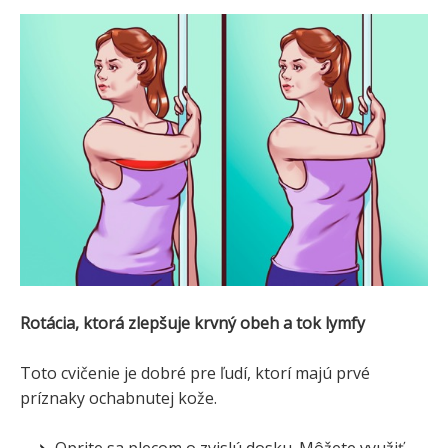
Rotácia, ktorá zlepšuje krvný obeh a tok lymfy
Toto cvičenie je dobré pre ľudí, ktorí majú prvé
príznaky ochabnutej kože.
Oprite sa plecom o zvislú dosku. Môžete využiť