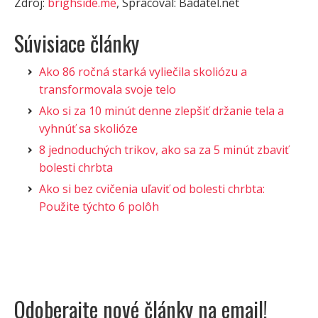
Zdroj:
brighside.me
, Spracoval: Badatel.net
Súvisiace články
Ako 86 ročná starká vyliečila skoliózu a
transformovala svoje telo
Ako si za 10 minút denne zlepšiť držanie tela a
vyhnúť sa skolióze
8 jednoduchých trikov, ako sa za 5 minút zbaviť
bolesti chrbta
Ako si bez cvičenia uľaviť od bolesti chrbta:
Použite týchto 6 polôh
Odoberajte nové články na email!