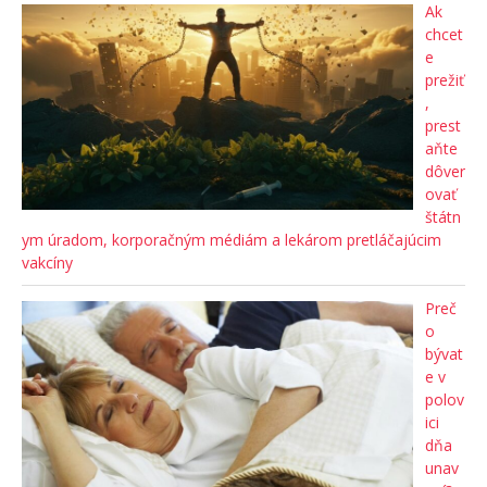
Ak
chcet
e
prežiť
,
prest
aňte
dôver
ovať
štátn
ym úradom, korporačným médiám a lekárom pretláčajúcim
vakcíny
Preč
o
bývat
e v
polov
ici
dňa
unav