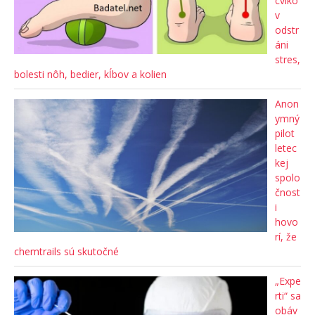
cviko
v
odstr
áni
stres,
bolesti nôh, bedier, kĺbov a kolien
Anon
ymný
pilot
letec
kej
spolo
čnost
i
hovo
rí, že
chemtrails sú skutočné
„Expe
rti“ sa
obáv