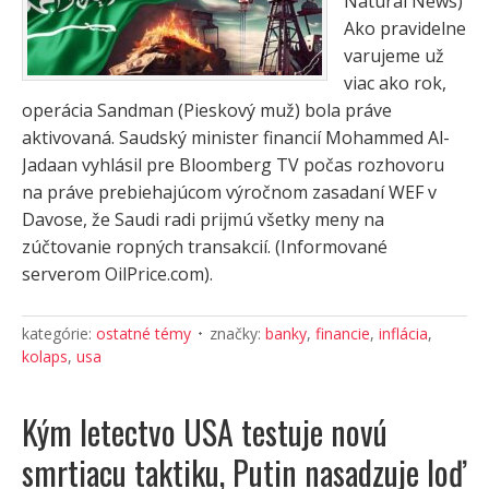
Natural News)
Ako pravidelne
varujeme už
viac ako rok,
operácia Sandman (Pieskový muž) bola práve
aktivovaná. Saudský minister financií Mohammed Al-
Jadaan vyhlásil pre Bloomberg TV počas rozhovoru
na práve prebiehajúcom výročnom zasadaní WEF v
Davose, že Saudi radi prijmú všetky meny na
zúčtovanie ropných transakcií. (Informované
serverom OilPrice.com).
kategórie:
ostatné témy
značky:
banky
,
financie
,
inflácia
,
kolaps
,
usa
Kým letectvo USA testuje novú
smrtiacu taktiku, Putin nasadzuje loď