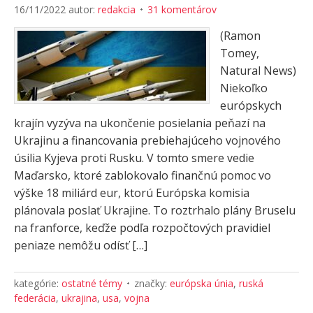
16/11/2022
autor:
redakcia
31 komentárov
(Ramon
Tomey,
Natural News)
Niekoľko
európskych
krajín vyzýva na ukončenie posielania peňazí na
Ukrajinu a financovania prebiehajúceho vojnového
úsilia Kyjeva proti Rusku. V tomto smere vedie
Maďarsko, ktoré zablokovalo finančnú pomoc vo
výške 18 miliárd eur, ktorú Európska komisia
plánovala poslať Ukrajine. To roztrhalo plány Bruselu
na franforce, keďže podľa rozpočtových pravidiel
peniaze nemôžu odísť […]
kategórie:
ostatné témy
značky:
európska únia
,
ruská
federácia
,
ukrajina
,
usa
,
vojna