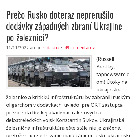
Prečo Rusko doteraz neprerušilo
dodávky západných zbraní Ukrajine
po železnici?
11/11/2022
autor:
redakcia
49 komentárov
(Russell
Bentley,
tapnewswire.c
om) Útoky na
ukrajinské
železnice a kritickú infraštruktúru by zabránili ruským
oligarchom v dodávkach, uviedol pre ORT zástupca
prezidenta Ruskej akadémie raketových a
delostreleckých vojsk Konstantin Sivkov. Ukrajinská
železničná infraštruktúra ešte stále nie je zničená,
pretože o jej zachovanie majú záujem ruskí, ukrajinskí