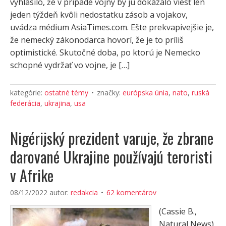
vyhlásilo, že v prípade vojny by ju dokázalo viesť len
jeden týždeň kvôli nedostatku zásob a vojakov,
uvádza médium AsiaTimes.com. Ešte prekvapivejšie je,
že nemecký zákonodarca hovorí, že je to príliš
optimistické. Skutočné doba, po ktorú je Nemecko
schopné vydržať vo vojne, je […]
kategórie:
ostatné témy
značky:
európska únia
,
nato
,
ruská
federácia
,
ukrajina
,
usa
Nigérijský prezident varuje, že zbrane
darované Ukrajine používajú teroristi
v Afrike
08/12/2022
autor:
redakcia
62 komentárov
(Cassie B.,
Natural News)