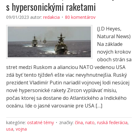
s hypersonickými raketami
09/01/2023
autor:
redakcia
80 komentárov
(J.D Heyes,
Natural News)
Na základe
nových krokov
oboch strán sa
stret medzi Ruskom a alianciou NATO vedenou USA
zdá byť tento týždeň ešte viac nevyhnutnejšia. Ruský
prezident Vladimír Putin nariadil vojnovej lodi nesúcej
nové hypersonické rakety Zircon vyplávať misiu,
počas ktorej sa dostane do Atlantického a Indického
oceánu. Ide o jasné varovanie pre USA […]
kategórie:
ostatné témy
značky:
čína
,
nato
,
ruská federácia
,
usa
,
vojna