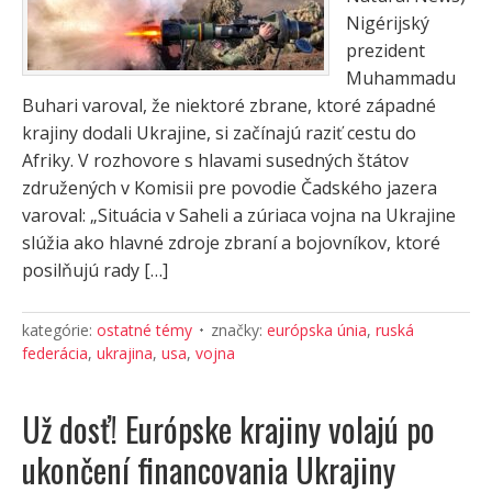
Nigérijský
prezident
Muhammadu
Buhari varoval, že niektoré zbrane, ktoré západné
krajiny dodali Ukrajine, si začínajú raziť cestu do
Afriky. V rozhovore s hlavami susedných štátov
združených v Komisii pre povodie Čadského jazera
varoval: „Situácia v Saheli a zúriaca vojna na Ukrajine
slúžia ako hlavné zdroje zbraní a bojovníkov, ktoré
posilňujú rady […]
kategórie:
ostatné témy
značky:
európska únia
,
ruská
federácia
,
ukrajina
,
usa
,
vojna
Už dosť! Európske krajiny volajú po
ukončení financovania Ukrajiny