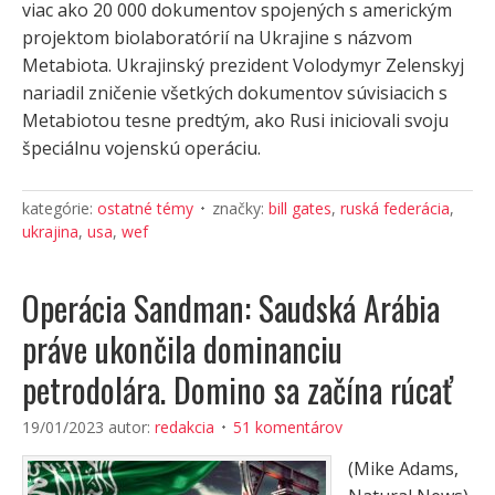
viac ako 20 000 dokumentov spojených s americkým
projektom biolaboratórií na Ukrajine s názvom
Metabiota. Ukrajinský prezident Volodymyr Zelenskyj
nariadil zničenie všetkých dokumentov súvisiacich s
Metabiotou tesne predtým, ako Rusi iniciovali svoju
špeciálnu vojenskú operáciu.
kategórie:
ostatné témy
značky:
bill gates
,
ruská federácia
,
ukrajina
,
usa
,
wef
Operácia Sandman: Saudská Arábia
práve ukončila dominanciu
petrodolára. Domino sa začína rúcať
19/01/2023
autor:
redakcia
51 komentárov
(Mike Adams,