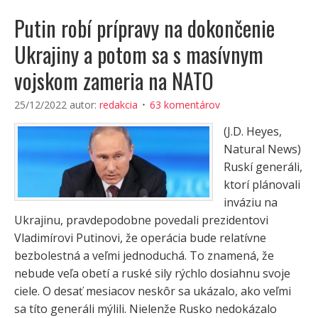
Putin robí prípravy na dokončenie
Ukrajiny a potom sa s masívnym
vojskom zameria na NATO
25/12/2022
autor:
redakcia
63 komentárov
(J.D. Heyes,
Natural News)
Ruskí generáli,
ktorí plánovali
inváziu na
Ukrajinu, pravdepodobne povedali prezidentovi
Vladimírovi Putinovi, že operácia bude relatívne
bezbolestná a veľmi jednoduchá. To znamená, že
nebude veľa obetí a ruské sily rýchlo dosiahnu svoje
ciele. O desať mesiacov neskôr sa ukázalo, ako veľmi
sa títo generáli mýlili. Nielenže Rusko nedokázalo