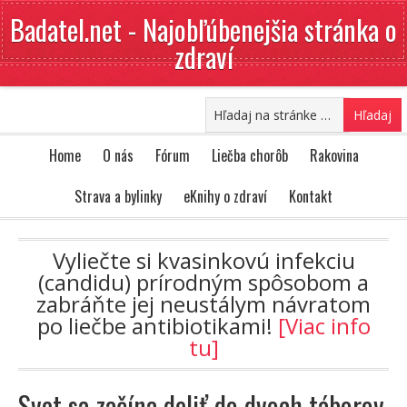
Badatel.net - Najobľúbenejšia stránka o
zdraví
Home
O nás
Fórum
Liečba chorôb
Rakovina
Strava a bylinky
eKnihy o zdraví
Kontakt
Vyliečte si kvasinkovú infekciu
(candidu) prírodným spôsobom a
zabráňte jej neustálym návratom
po liečbe antibiotikami!
[Viac info
tu]
Svet sa začína deliť do dvoch táborov