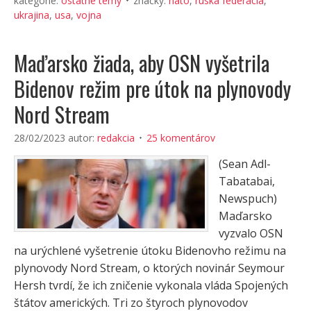
kategórie:
ostatné témy
značky:
nato
,
ruská federácia
,
ukrajina
,
usa
,
vojna
Maďarsko žiada, aby OSN vyšetrila
Bidenov režim pre útok na plynovody
Nord Stream
28/02/2023
autor:
redakcia
25 komentárov
(Sean Adl-
Tabatabai,
Newspuch)
Maďarsko
vyzvalo OSN
na urýchlené vyšetrenie útoku Bidenovho režimu na
plynovody Nord Stream, o ktorých novinár Seymour
Hersh tvrdí, že ich zničenie vykonala vláda Spojených
štátov amerických. Tri zo štyroch plynovodov