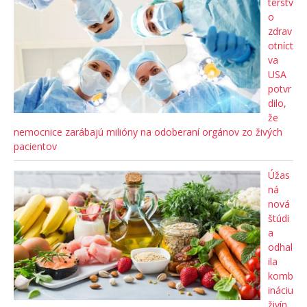
terstv
o
zdrav
otníct
va
USA
potvr
dilo,
že
nemocnice zarábajú milióny na odoberaní orgánov zo živých
pacientov
Úžas
ná
nová
štúdi
a
odhal
ila
komb
ináciu
živín,