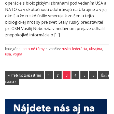
operácie s biologickými zbraňami pod vedením USA a
NATO sa v skutočnosti odohrávajú na Ukrajine a v jej
okolí, a že ruské úsilie smeruje k zničeniu tejto
biologickej hrozby pre svet. Stály ruský predstaviteľ
pri OSN Vasilij Nebenzia v nedávnom prejave odhalil
znepokojivé informácie o […]
kategórie:
ostatné témy
značky:
ruská federácia
,
ukrajina
,
usa
,
vojna
« Predchádzajúca strana
1
2
3
4
5
6
Ďalšia
strana »