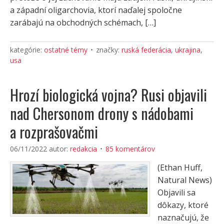
a západní oligarchovia, ktorí naďalej spoločne
zarábajú na obchodných schémach, […]
kategórie:
ostatné témy
značky:
ruská federácia
,
ukrajina
,
usa
Hrozí biologická vojna? Rusi objavili
nad Chersonom drony s nádobami
a rozprašovačmi
06/11/2022
autor:
redakcia
85 komentárov
(Ethan Huff,
Natural News)
Objavili sa
dôkazy, ktoré
naznačujú, že