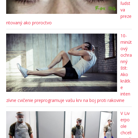
ľudst
va
preze
ntovaný ako proroctvo
10-
minút
ový
ochra
nný
štít:
Ako
krátk
e
inten
zívne cvičenie preprogramuje vašu krv na boj proti rakovine
V Liv
erpo
ole
chceli