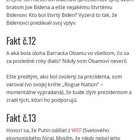
bratom Joe Bidena a ešte nejakému štvrtému
Bidenovi. Kto bol štvrtý Biden? Vyzerá to tak, že
Bidenovci predávali svoj vplyv.
Fakt č.12
A aká bola úloha Barracka Obamu vo všetkom, čo sa
za posledné roky dialo? Nikdy som Obamovi neveril.
Ešte predtým, ako bol zvolený za prezidenta, som
varoval (vo svojej knihe „Rogue Nation“ –
momentálne vypradaná), že bude zlým prezidentom a
zradí tých, ktorí ho podporujú.
Fakt č.13
Hovorí sa, že Putin odišiel z
WEF
(Svetového
ekonomického fóra). Myslím, že nikdy nebol jeho