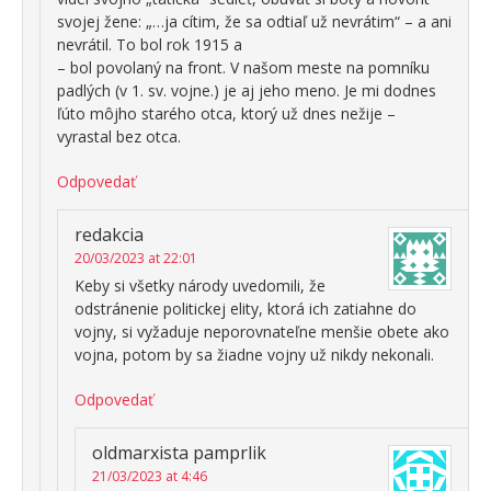
svojej žene: „…ja cítim, že sa odtiaľ už nevrátim“ – a ani
nevrátil. To bol rok 1915 a
– bol povolaný na front. V našom meste na pomníku
padlých (v 1. sv. vojne.) je aj jeho meno. Je mi dodnes
ľúto môjho starého otca, ktorý už dnes nežije –
vyrastal bez otca.
Odpovedať
redakcia
20/03/2023 at 22:01
Keby si všetky národy uvedomili, že
odstránenie politickej elity, ktorá ich zatiahne do
vojny, si vyžaduje neporovnateľne menšie obete ako
vojna, potom by sa žiadne vojny už nikdy nekonali.
Odpovedať
oldmarxista pamprlik
21/03/2023 at 4:46