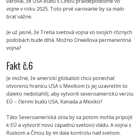
varoval, že USA budú s Čínou pravdepodobne vo
vojne v roku 2025. Toto prvé varovanie by sa malo
brať vážne.
Je už jasné, že Tretia svetová vojna vo svojich rôznych
podobách bude dlhá. Možno Orwellova permanentná
vojna?
Fakt č.6
Je možné, že americkí globalisti chcú ponechať
otvorenú hranicu USA s Mexikom (s jej uzavretím to
ďaleko nedotiahli), aby vytvorili severoamerickú verziu
EÚ – členmi budú USA, Kanada a Mexiko?
Táto Severoamerická únia by sa potom mohla pripojiť
k EÚ a vytvoriť novú západnú svetovú vládu. A vojna s
Ruskom a Čínou by im dala kontrolu nad svetom.