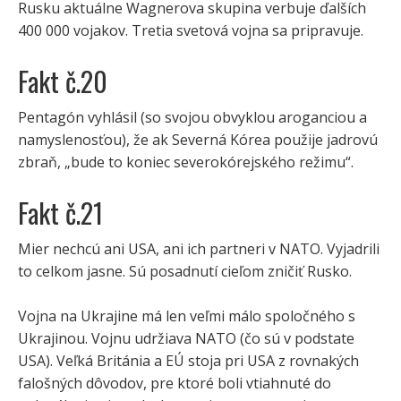
Rusku aktuálne Wagnerova skupina verbuje ďalších
400 000 vojakov. Tretia svetová vojna sa pripravuje.
Fakt č.20
Pentagón vyhlásil (so svojou obvyklou aroganciou a
namyslenosťou), že ak Severná Kórea použije jadrovú
zbraň, „bude to koniec severokórejského režimu“.
Fakt č.21
Mier nechcú ani USA, ani ich partneri v NATO. Vyjadrili
to celkom jasne. Sú posadnutí cieľom zničiť Rusko.
Vojna na Ukrajine má len veľmi málo spoločného s
Ukrajinou. Vojnu udržiava NATO (čo sú v podstate
USA). Veľká Británia a EÚ stoja pri USA z rovnakých
falošných dôvodov, pre ktoré boli vtiahnuté do