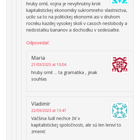
hruby omil, vojna je nevyhnutny krok
kapitalistickej ekonomiky sukromneho vlastnictva,
ucilo sa to na politickej ekonomii asi v druhom
rocniku kazdej vysokej skoli v casoch neslobody a
nedostatku bananov a dochodku v sedesiatke.
Odpovedať
Maria
21/03/2023 at 10:04
hruby omil … ta gramatika , jinak
souhlas
Vladimír
22/03/2023 at 13:47
Väčšina ľudí nechce žiť v
kapitalistickej spoločnosti, ale sú len leniví to
zmeniť.