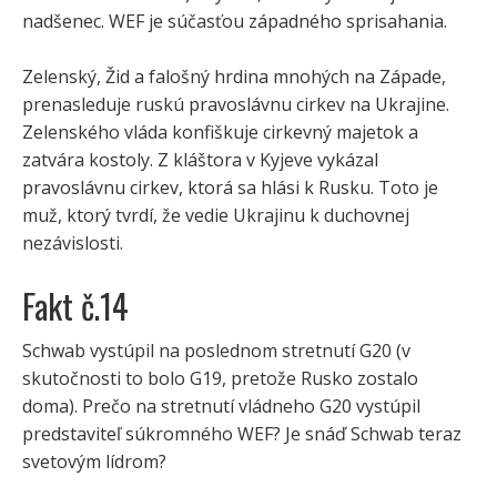
nadšenec. WEF je súčasťou západného sprisahania.
Zelenský, Žid a falošný hrdina mnohých na Západe,
prenasleduje ruskú pravoslávnu cirkev na Ukrajine.
Zelenského vláda konfiškuje cirkevný majetok a
zatvára kostoly. Z kláštora v Kyjeve vykázal
pravoslávnu cirkev, ktorá sa hlási k Rusku. Toto je
muž, ktorý tvrdí, že vedie Ukrajinu k duchovnej
nezávislosti.
Fakt č.14
Schwab vystúpil na poslednom stretnutí G20 (v
skutočnosti to bolo G19, pretože Rusko zostalo
doma). Prečo na stretnutí vládneho G20 vystúpil
predstaviteľ súkromného WEF? Je snáď Schwab teraz
svetovým lídrom?