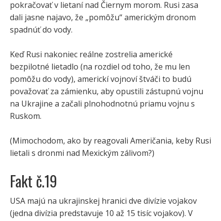
pokračovať v lietaní nad Čiernym morom. Rusi zasa
dali jasne najavo, že „pomôžu“ americkým dronom
spadnúť do vody.
Keď Rusi nakoniec reálne zostrelia americké
bezpilotné lietadlo (na rozdiel od toho, že mu len
pomôžu do vody), americkí vojnoví štváči to budú
považovať za zámienku, aby opustili zástupnú vojnu
na Ukrajine a začali plnohodnotnú priamu vojnu s
Ruskom.
(Mimochodom, ako by reagovali Američania, keby Rusi
lietali s dronmi nad Mexickým zálivom?)
Fakt č.19
USA majú na ukrajinskej hranici dve divízie vojakov
(jedna divízia predstavuje 10 až 15 tisíc vojakov). V