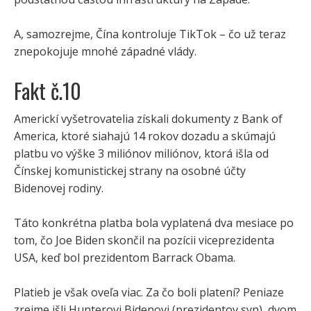
A, samozrejme, Čína kontroluje TikTok – čo už teraz
znepokojuje mnohé západné vlády.
Fakt č.10
Americkí vyšetrovatelia získali dokumenty z Bank of
America, ktoré siahajú 14 rokov dozadu a skúmajú
platbu vo výške 3 miliónov miliónov, ktorá išla od
Čínskej komunistickej strany na osobné účty
Bidenovej rodiny.
Táto konkrétna platba bola vyplatená dva mesiace po
tom, čo Joe Biden skončil na pozícii viceprezidenta
USA, keď bol prezidentom Barrack Obama.
Platieb je však oveľa viac. Za čo boli platení? Peniaze
zrejme išli Hunterovi Bidenovi (prezidentov syn), dvom