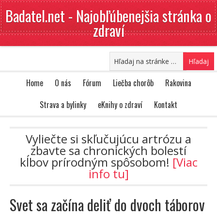
Badatel.net - Najobľúbenejšia stránka o
zdraví
Home
O nás
Fórum
Liečba chorôb
Rakovina
Strava a bylinky
eKnihy o zdraví
Kontakt
Vyliečte si skľučujúcu artrózu a
zbavte sa chronických bolestí
kĺbov prírodným spôsobom!
[Viac
info tu]
Svet sa začína deliť do dvoch táborov