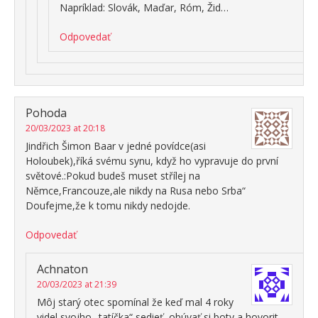
Napríklad: Slovák, Maďar, Róm, Žid…
Odpovedať
Pohoda
20/03/2023 at 20:18
Jindřich Šimon Baar v jedné povídce(asi
Holoubek),říká svému synu, když ho vypravuje do první
světové.:Pokud budeš muset střílej na
Němce,Francouze,ale nikdy na Rusa nebo Srba“
Doufejme,že k tomu nikdy nedojde.
Odpovedať
Achnaton
20/03/2023 at 21:39
Môj starý otec spomínal že keď mal 4 roky
videl svojho „tatíčka“ sedieť, obúvať si boty a hovorit