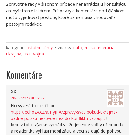
Zdravotné rady v žiadnom prípade nenahrádzajú konzultáciu
ani vyšetrenie lekárom. Príspevky a komentáre pod článkom
môžu vyjadrovať postoje, ktoré sa nemusia zhodovať s
postojmi redakcie.
kategórie:
ostatné témy
značky:
nato
,
ruská federácia
,
ukrajina
,
usa
,
vojna
Komentáre
XXL
20/03/2023 at 19:32
No vyzerá to dosť blbo…
https://echo24.cz/a/HyJPA/zpravy-svet-pokud-ukrajina-
padne-polsku-nezbyde-nez-do-konfliktu-vstoupit
!
Mne z toho všetké vychádza, že jesenné voľby už nebudú
a rezidentka vyhlási mobilizáciu a veci sa dajú do pohybu,