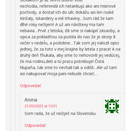
nechodia, referendá ich netankujú ako ani mierové
pochody, a dostať ich do ulíc dokážu asi len ruské
Kinžaly, Iskandery a iné trhaviny…Som rád že tam
dlhé roky nežijem! A už ani návštevy ma tam
nebavia…Prvé z letiska, išli sme si nakúpiť zásaoby, a
opica za pokladňou sa pustila do nas že je skorp 8
večer v nedeĺu, a podobne…Tak som jej nalozil opici
jednej, že za toto v inej krajine by letela z prace! A na
druhý deň fňukala, aby sme to nehovorili jej vedúcej,
že ma rodinu,deti a tú pracu potrebuje! Čistá
hlupaňa, tak sme to nechali tak a odišli…Ale už tam
asi nakupovať moja pani nebude chcieť…
Odpovedať
Anina
21/03/2023 at 10:51
Som rada, že už nežiješ na Slovensku.
Odpovedať