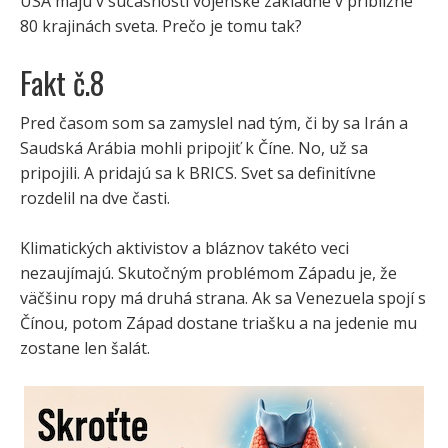
USA majú v súčasnosti vojenské základne v približne
80 krajinách sveta. Prečo je tomu tak?
Fakt č.8
Pred časom som sa zamyslel nad tým, či by sa Irán a
Saudská Arábia mohli pripojiť k Číne. No, už sa
pripojili. A pridajú sa k BRICS. Svet sa definitívne
rozdelil na dve časti.
Klimatických aktivistov a bláznov takéto veci
nezaujímajú. Skutočným problémom Západu je, že
väčšinu ropy má druhá strana. Ak sa Venezuela spojí s
Čínou, potom Západ dostane triašku a na jedenie mu
zostane len šalát.