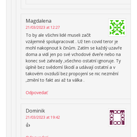
Magdalena
21/03/2023 at 12:27
To by ale všichni lidé museli začít
vzájemně spolupracovat . Už ten covid teror je
mohl nakopnout k činům. Zatím se každý uzavře
doma a vidí jen po své vchodové dveře nebo na
konec své zahrady ,všechno ostatní ignoruje. Ty
úplně bez svědomí škodí a udávají ostatní a v
takovém ovzduší bez propojení se nic nezmění
,změní to fakt asi až ta válka .
Odpovedať
Dominik
21/03/2023 at 19:42
👍