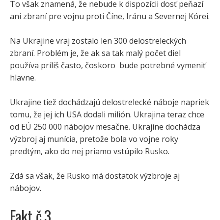
To však znamená, že nebude k dispozícii dosť peňazí
ani zbraní pre vojnu proti Číne, Iránu a Severnej Kórei.
Na Ukrajine vraj zostalo len 300 delostreleckých
zbraní. Problém je, že ak sa tak malý počet diel
používa príliš často, čoskoro bude potrebné vymeniť
hlavne.
Ukrajine tiež dochádzajú delostrelecké náboje napriek
tomu, že jej ich USA dodali milión. Ukrajina teraz chce
od EÚ 250 000 nábojov mesačne. Ukrajine dochádza
výzbroj aj munícia, pretože bola vo vojne roky
predtým, ako do nej priamo vstúpilo Rusko.
Zdá sa však, že Rusko má dostatok výzbroje aj
nábojov.
Fakt č.3