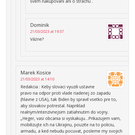
svém nakupování ani o strachu .
Dominik
21/03/2023 at 19:37
Váżne?
Marek Kosice
21/03/2023 at 14:10
Redakcia : Keby slovaci vyuzili ustavne
pravo na odpor proti vlade riadenej zo zapadu
(hlavne z USA), tak Biden by spravil vsetko pre to,
aby slovakov potrestal. Napriklad
realnym/intenzivnejsim zatiahnutim do vojny.
„Heger, vasi obcania si vyskakuju…Prikazujem vam,
mobilizujte ich na Ukrajinu, pouzite na to policiu,
armadu, a ked nebudu pocuvat, posleme my svojich