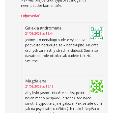
Pak vás přejde chuť vypisovat arogantní
neempatické komentáře.
Odpovedať
Galaxia andromeda
21/03/2023 at 18:44
Jediny kto nenakupi budete vy ked sa
podvolite necudujte sa – nenakupite. Nevinte
druhych za vlastny strach a slabosť. Sama sa
davate do role otroka tak budete tak ziť.
Smutne.
Magdalena
21/03/2023 at 19:18
Aby bylo jasno . Naučte se číst pointu
nejen mého příspěvku dřív než zde něco
smutně vypotíte z jiné galaxie. Pak se zde cítím
jak na psychiatrii u některých reakcí .Nepíšu o