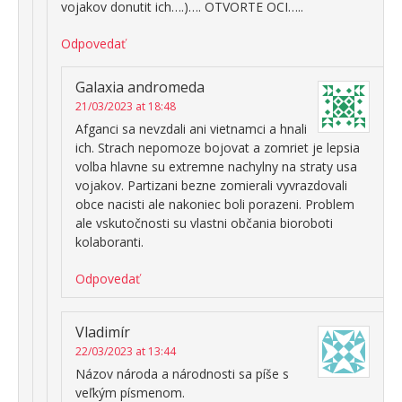
vojakov donutit ich….)…. OTVORTE OCI…..
Odpovedať
Galaxia andromeda
21/03/2023 at 18:48
Afganci sa nevzdali ani vietnamci a hnali
ich. Strach nepomoze bojovat a zomriet je lepsia
volba hlavne su extremne nachylny na straty usa
vojakov. Partizani bezne zomierali vyvrazdovali
obce nacisti ale nakoniec boli porazeni. Problem
ale vskutočnosti su vlastni občania bioroboti
kolaboranti.
Odpovedať
Vladimír
22/03/2023 at 13:44
Názov národa a národnosti sa píše s
veľkým písmenom.