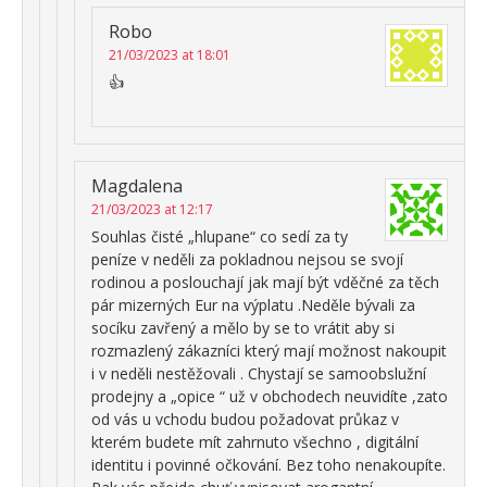
Robo
21/03/2023 at 18:01
👍
Magdalena
21/03/2023 at 12:17
Souhlas čisté „hlupane“ co sedí za ty
peníze v neděli za pokladnou nejsou se svojí
rodinou a poslouchají jak mají být vděčné za těch
pár mizerných Eur na výplatu .Neděle bývali za
socíku zavřený a mělo by se to vrátit aby si
rozmazlený zákazníci který mají možnost nakoupit
i v neděli nestěžovali . Chystají se samoobslužní
prodejny a „opice “ už v obchodech neuvidíte ,zato
od vás u vchodu budou požadovat průkaz v
kterém budete mít zahrnuto všechno , digitální
identitu i povinné očkování. Bez toho nenakoupíte.