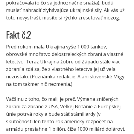
pokračovala (o čo sa jednoznačne snažia), budú
musieť nahradiť zlyhávajúce ukrajinské sily. Ak vás už
toto nevystraší, musíte si rýchlo zresetovať mozog.
Fakt č.2
Pred rokom mala Ukrajina vyše 1 000 tankov,
obrovské množstvo delostreleckých zbraní a vlastné
letectvo. Teraz Ukrajina žobre od Západu stále viac
zbraní a zdá sa, že z vlastného letectva jej už veľa
nezostalo. (Poznámka redakcie: A ani slovenské Migy
na tom takmer nič nezmenia.)
Väčšinu z toho, čo mali, je preč. Výmena zničených
zbraní za zbrane z USA, Veľkej Británie a Európskej
únie potrvá roky a bude stáť stámiliardy (v
skutočnosti len tento rok americký rozpočet na
armádu presiahne 1 bilión, čiže 1000 miliárd dolárov).