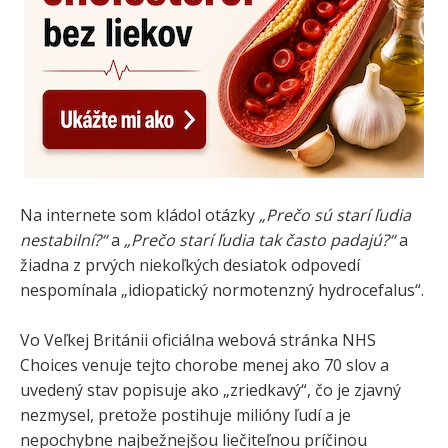
Na internete som kládol otázky
„Prečo sú starí ľudia
nestabilní?“
a
„Prečo starí ľudia tak často padajú?“
a
žiadna z prvých niekoľkých desiatok odpovedí
nespomínala „idiopatický normotenzný hydrocefalus“.
Vo Veľkej Británii oficiálna webová stránka NHS
Choices venuje tejto chorobe menej ako 70 slov a
uvedený stav popisuje ako „zriedkavý“, čo je zjavný
nezmysel, pretože postihuje milióny ľudí a je
nepochybne najbežnejšou liečiteľnou príčinou