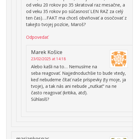
od veku 20 rokov po 35 skratoval raz mesačne, a
od veku 35 rokov po súčasnosť LEN RAZ za celý
ten čas)….FAKT ma chceš obviňovať a osočovať z
takejto tvojej pozície, Maroš?
Odpovedať
Marek Košice
23/02/2025 at 14:18
Alebo kašli na to… Nemusíme na
seba reagovať. Najjednoduchšie to bude vtedy,
keď nebudeme čítať naše príspevky (ty moje, ja
tvoje), a tak nás ani nebude „nutkať“ na ne
často reagovať (kritika, atď).
Súhlasíš?
mariankosnac