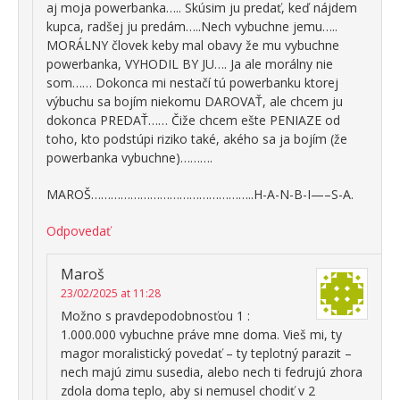
aj moja powerbanka….. Skúsim ju predať, keď nájdem
kupca, radšej ju predám…..Nech vybuchne jemu…..
MORÁLNY človek keby mal obavy že mu vybuchne
powerbanka, VYHODIL BY JU…. Ja ale morálny nie
som…… Dokonca mi nestačí tú powerbanku ktorej
výbuchu sa bojím niekomu DAROVAŤ, ale chcem ju
dokonca PREDAŤ…… Čiže chcem ešte PENIAZE od
toho, kto podstúpi riziko také, akého sa ja bojím (že
powerbanka vybuchne)……….
MAROŠ…………………………………………..H-A-N-B-I—–S-A.
Odpovedať
Maroš
23/02/2025 at 11:28
Možno s pravdepodobnosťou 1 :
1.000.000 vybuchne práve mne doma. Vieš mi, ty
magor moralistický povedať – ty teplotný parazit –
nech majú zimu susedia, alebo nech ti fedrujú zhora
zdola doma teplo, aby si nemusel chodiť v 2