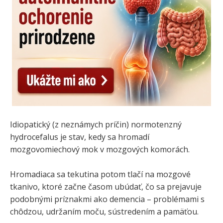
Idiopatický (z neznámych príčin) normotenzný
hydrocefalus je stav, kedy sa hromadí
mozgovomiechový mok v mozgových komorách.
Hromadiaca sa tekutina potom tlačí na mozgové
tkanivo, ktoré začne časom ubúdať, čo sa prejavuje
podobnými príznakmi ako demencia – problémami s
chôdzou, udržaním moču, sústredením a pamäťou.