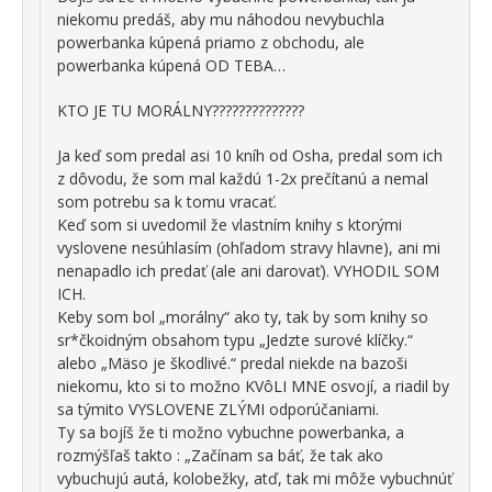
niekomu predáš, aby mu náhodou nevybuchla
powerbanka kúpená priamo z obchodu, ale
powerbanka kúpená OD TEBA…
KTO JE TU MORÁLNY??????????????
Ja keď som predal asi 10 kníh od Osha, predal som ich
z dôvodu, že som mal každú 1-2x prečítanú a nemal
som potrebu sa k tomu vracať.
Keď som si uvedomil že vlastním knihy s ktorými
vyslovene nesúhlasím (ohľadom stravy hlavne), ani mi
nenapadlo ich predať (ale ani darovať). VYHODIL SOM
ICH.
Keby som bol „morálny“ ako ty, tak by som knihy so
sr*čkoidným obsahom typu „Jedzte surové klíčky.“
alebo „Mäso je škodlivé.“ predal niekde na bazoši
niekomu, kto si to možno KVôLI MNE osvojí, a riadil by
sa týmito VYSLOVENE ZLÝMI odporúčaniami.
Ty sa bojíš že ti možno vybuchne powerbanka, a
rozmýšľaš takto : „Začínam sa báť, že tak ako
vybuchujú autá, kolobežky, atď, tak mi môže vybuchnúť