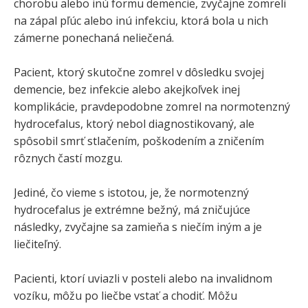
chorobu alebo inú formu demencie, zvyčajne zomreli
na zápal pľúc alebo inú infekciu, ktorá bola u nich
zámerne ponechaná neliečená.
Pacient, ktorý skutočne zomrel v dôsledku svojej
demencie, bez infekcie alebo akejkoľvek inej
komplikácie, pravdepodobne zomrel na normotenzný
hydrocefalus, ktorý nebol diagnostikovaný, ale
spôsobil smrť stlačením, poškodením a zničením
rôznych častí mozgu.
Jediné, čo vieme s istotou, je, že normotenzný
hydrocefalus je extrémne bežný, má zničujúce
následky, zvyčajne sa zamieňa s niečím iným a je
liečiteľný.
Pacienti, ktorí uviazli v posteli alebo na invalidnom
vozíku, môžu po liečbe vstať a chodiť. Môžu