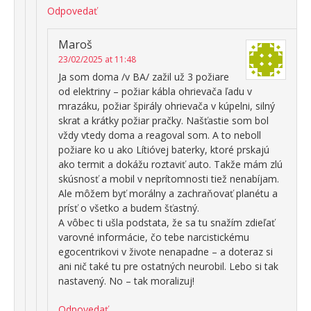
Odpovedať
Maroš
23/02/2025 at 11:48
Ja som doma /v BA/ zažil už 3 požiare
od elektriny – požiar kábla ohrievača ľadu v
mrazáku, požiar špirály ohrievača v kúpelni, silný
skrat a krátky požiar pračky. Našťastie som bol
vždy vtedy doma a reagoval som. A to neboll
požiare ko u ako Lítióvej baterky, ktoré prskajú
ako termit a dokážu roztaviť auto. Takže mám zlú
skúsnosť a mobil v neprítomnosti tiež nenabíjam.
Ale môžem byť morálny a zachraňovať planétu a
prísť o všetko a budem šťastný.
A vôbec ti ušla podstata, že sa tu snažím zdieľať
varovné informácie, čo tebe narcistickému
egocentrikovi v živote nenapadne – a doteraz si
ani nič také tu pre ostatných neurobil. Lebo si tak
nastavený. No – tak moralizuj!
Odpovedať