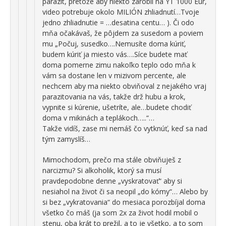
parazit, pretože aby niekto zarobil na YT 1000 Eur,
video potrebuje okolo MILIÓN zhliadnutí…Tvoje
jedno zhliadnutie = …desatina centu… ). Či odo
mňa očakávaš, že pôjdem za susedom a poviem
mu „Počuj, susedko….Nemusíte doma kúriť,
budem kúriť ja miesto vás….Síce budete mať
doma pomerne zimu nakoľko teplo odo mňa k
vám sa dostane len v mizivom percente, ale
nechcem aby ma niekto obviňoval z nejakého vraj
parazitovania na vás, takže drž hubu a krok,
vypnite si kúrenie, ušetríte, ale…budete chodiť
doma v mikinách a teplákoch…..“…
Takže vidíš, zase mi nemáš čo vytknúť, keď sa nad
tým zamyslíš…
Mimochodom, prečo ma stále obviňuješ z
narcizmu? Si alkoholik, ktorý sa musí
pravdepodobne denne „vyskratovať“ aby si
nesiahol na život či sa neopil „do kómy“… Alebo by
si bez „vykratovania“ do mesiaca porozbíjal doma
všetko čo máš (ja som 2x za život hodil mobil o
stenu, oba krát to prežil, a to je všetko, a to som