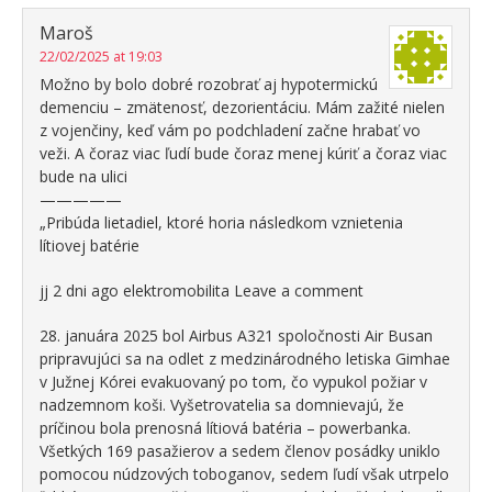
Maroš
22/02/2025 at 19:03
Možno by bolo dobré rozobrať aj hypotermickú
demenciu – zmätenosť, dezorientáciu. Mám zažité nielen
z vojenčiny, keď vám po podchladení začne hrabať vo
veži. A čoraz viac ľudí bude čoraz menej kúriť a čoraz viac
bude na ulici
—————
„Pribúda lietadiel, ktoré horia následkom vznietenia
lítiovej batérie
jj 2 dni ago elektromobilita Leave a comment
28. januára 2025 bol Airbus A321 spoločnosti Air Busan
pripravujúci sa na odlet z medzinárodného letiska Gimhae
v Južnej Kórei evakuovaný po tom, čo vypukol požiar v
nadzemnom koši. Vyšetrovatelia sa domnievajú, že
príčinou bola prenosná lítiová batéria – powerbanka.
Všetkých 169 pasažierov a sedem členov posádky uniklo
pomocou núdzových toboganov, sedem ľudí však utrpelo