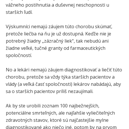
vážneho postihnutia a duševnej neschopnosti u
starších ľudí.
Výskumníci nemajú záujem túto chorobu skúmať,
pretože liečba na ňu je už dostupná. Keďže nie je
potrebný žiadny „zázračný liek“, tak nebudú ani
žiadne veľké, tučné granty od farmaceutických
spoločností.
No a lekári nemajú záujem diagnostikovať a liečiť túto
chorobu, pretože sa vždy týka starších pacientov a
vlády (a veľká časť spoločnosti) lekárov nabádajú, aby
sa o starších pacientov príliš nezaujímali.
Ak by ste urobili zoznam 100 najbežnejších,
potenciálne smrteľných, ale najľahšie vyliečiteľných
zdravotných stavov, ktoré sú najčastejšie mylne
diagnostikované ako niečo iné, potom by na prvom