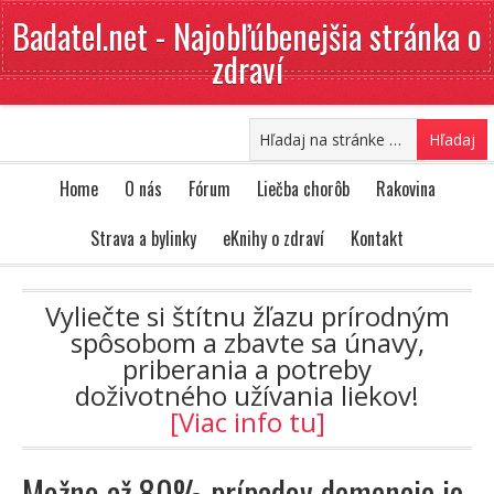
Badatel.net - Najobľúbenejšia stránka o
zdraví
Home
O nás
Fórum
Liečba chorôb
Rakovina
Strava a bylinky
eKnihy o zdraví
Kontakt
Vyliečte si štítnu žľazu prírodným
spôsobom a zbavte sa únavy,
priberania a potreby
doživotného užívania liekov!
[Viac info tu]
Možno až 80% prípadov demencie je