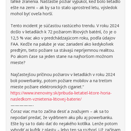
ľahké zranenia. Našťastie požiar vypukol, keď bolo lietadlo
ešte na zemi – ak by sa to stalo uprostred letu, výsledok
mohol byť oveľa horší.
Tento incident je súčasťou rastúceho trendu. V roku 2024
došlo v lietadlách k 72 požiarom lítiových batérií, čo je o
12,5 % viac ako v predchádzajúcom roku, podľa údajov
FAA. Keďže na palube je viac zariadení ako kedykoľvek
predtým, tieto požiare sa stávajú nepríjemnou realitou.
Po akom čase sa jeden stane na najhoršom možnom
mieste?
Najčastejšou príčinou požiarov v lietadlách v roku 2024
boli powerbanky, potom požiare mobilov a na treťom
mieste požiare elektronických cigariet.“
https://www.inenoviny.sk/pribuda-lietatiel-ktore-horia-
nasledkom-vznietenia-litiovej-baterie/
—————-
Čoraz viac ma to začína desiť a zvažujem – ak sa to
nepodarí predať, že vydrbnem aku pílu aj powerbanku.
Ešte by sa to dalo dať do nejakého kotlíka. Lenže potom
vyhodiť aj kufrík z plastu – lebo ten sa rozhorí. Už začínam