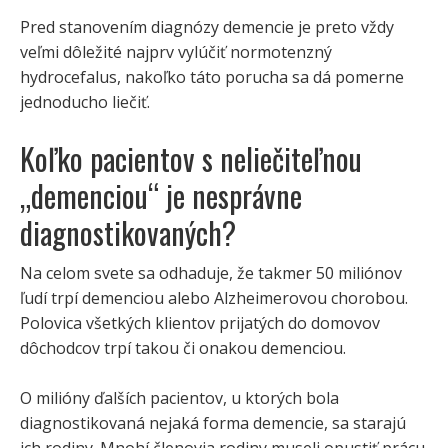
Pred stanovením diagnózy demencie je preto vždy
veľmi dôležité najprv vylúčiť normotenzný
hydrocefalus, nakoľko táto porucha sa dá pomerne
jednoducho liečiť.
Koľko pacientov s neliečiteľnou
„demenciou“ je nesprávne
diagnostikovaných?
Na celom svete sa odhaduje, že takmer 50 miliónov
ľudí trpí demenciou alebo Alzheimerovou chorobou.
Polovica všetkých klientov prijatých do domovov
dôchodcov trpí takou či onakou demenciou.
O milióny ďalších pacientov, u ktorých bola
diagnostikovaná nejaká forma demencie, sa starajú
ich rodiny. Mnohí členovia rodiny museli opustiť prácu