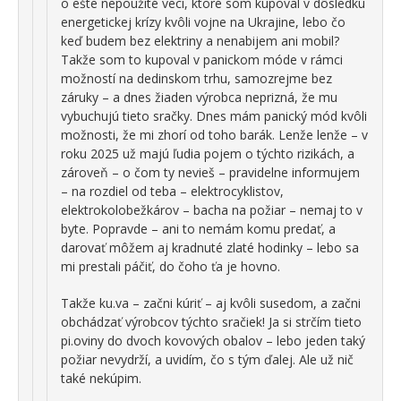
o ešte nepoužité veci, ktoré som kupoval v dôsledku
energetickej krízy kvôli vojne na Ukrajine, lebo čo
keď budem bez elektriny a nenabijem ani mobil?
Takže som to kupoval v panickom móde v rámci
možností na dedinskom trhu, samozrejme bez
záruky – a dnes žiaden výrobca neprizná, že mu
vybuchujú tieto sračky. Dnes mám panický mód kvôli
možnosti, že mi zhorí od toho barák. Lenže lenže – v
roku 2025 už majú ľudia pojem o týchto rizikách, a
zároveň – o čom ty nevieš – pravidelne informujem
– na rozdiel od teba – elektrocyklistov,
elektrokolobežkárov – bacha na požiar – nemaj to v
byte. Popravde – ani to nemám komu predať, a
darovať môžem aj kradnuté zlaté hodinky – lebo sa
mi prestali páčiť, do čoho ťa je hovno.
Takže ku.va – začni kúriť – aj kvôli susedom, a začni
obchádzať výrobcov týchto sračiek! Ja si strčím tieto
pi.oviny do dvoch kovových obalov – lebo jeden taký
požiar nevydrží, a uvidím, čo s tým ďalej. Ale už nič
také nekúpim.