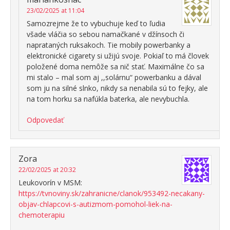
23/02/2025 at 11:04
Samozrejme že to vybuchuje keď to ľudia
všade vláčia so sebou namačkané v džínsoch či
naprataných ruksakoch. Tie mobily powerbanky a
elektronické cigarety si užijú svoje. Pokiaľ to má človek
položené doma nemôže sa nič stať. Maximálne čo sa
mi stalo – mal som aj ,,solárnu“ powerbanku a dával
som ju na silné slnko, nikdy sa nenabila sú to fejky, ale
na tom horku sa nafúkla baterka, ale nevybuchla.
Odpovedať
Zora
22/02/2025 at 20:32
Leukovorín v MSM:
https://tvnoviny.sk/zahranicne/clanok/953492-necakany-
objav-chlapcovi-s-autizmom-pomohol-liek-na-
chemoterapiu