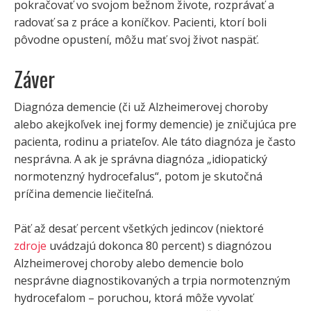
pokračovať vo svojom bežnom živote, rozprávať a
radovať sa z práce a koníčkov. Pacienti, ktorí boli
pôvodne opustení, môžu mať svoj život naspäť.
Záver
Diagnóza demencie (či už Alzheimerovej choroby
alebo akejkoľvek inej formy demencie) je zničujúca pre
pacienta, rodinu a priateľov. Ale táto diagnóza je často
nesprávna. A ak je správna diagnóza „idiopatický
normotenzný hydrocefalus“, potom je skutočná
príčina demencie liečiteľná.
Päť až desať percent všetkých jedincov (niektoré
zdroje
uvádzajú dokonca 80 percent) s diagnózou
Alzheimerovej choroby alebo demencie bolo
nesprávne diagnostikovaných a trpia normotenzným
hydrocefalom – poruchou, ktorá môže vyvolať