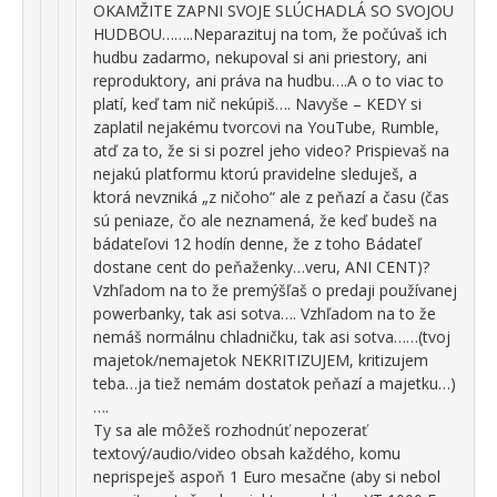
OKAMŽITE ZAPNI SVOJE SLÚCHADLÁ SO SVOJOU
HUDBOU……..Neparazituj na tom, že počúvaš ich
hudbu zadarmo, nekupoval si ani priestory, ani
reproduktory, ani práva na hudbu….A o to viac to
platí, keď tam nič nekúpiš…. Navyše – KEDY si
zaplatil nejakému tvorcovi na YouTube, Rumble,
atď za to, že si si pozrel jeho video? Prispievaš na
nejakú platformu ktorú pravidelne sleduješ, a
ktorá nevzniká „z ničoho“ ale z peňazí a času (čas
sú peniaze, čo ale neznamená, že keď budeš na
bádateľovi 12 hodín denne, že z toho Bádateľ
dostane cent do peňaženky…veru, ANI CENT)?
Vzhľadom na to že premýšľaš o predaji používanej
powerbanky, tak asi sotva…. Vzhľadom na to že
nemáš normálnu chladničku, tak asi sotva……(tvoj
majetok/nemajetok NEKRITIZUJEM, kritizujem
teba…ja tiež nemám dostatok peňazí a majetku…)
….
Ty sa ale môžeš rozhodnúť nepozerať
textový/audio/video obsah každého, komu
neprispeješ aspoň 1 Euro mesačne (aby si nebol