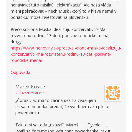
nenávidieť túto násilnú „elektrifikáciu“. Ale naša vláda
mieni pokračovať – nech Musk /ktorý to v hlave nemá v
poriadku/ môže investovať na Slovensku.
Prečo si Elona Muska idealizujú konzervatívci? Má
rozvratenú rodinu, 13 detí, podivné robotické mená,
drogy
https://www.inenoviny.sk/preco-si-elona-muska-idealizuju-
konzervativci-ma-rozvratenu-rodinu-13-deti-podivne-
roboticke-mena/
Odpovedať
Marek Košice
23/02/2025 at 8:21
„Čoraz viac ma to začína desiť a zvažujem –
ak sa to nepodarí predať, že vydrbnem aku pílu aj
powerbanku.“
Tak to si sa teda „ukázal“, Maroš…….. Tyvole…….
Bojíš sa že ti možno vybuchne powerbanka, tak ju