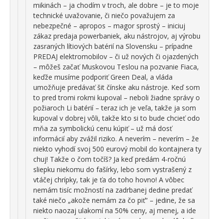
mikinách – ja chodím v troch, ale dobre – je to moje
technické uvažovanie, či niečo považujem za
nebezpečné – apropos – magor sprostý – iniciuj
zákaz predaja powerbaniek, aku nástrojov, aj výrobu
zasraných lítiových batérií na Slovensku – prípadne
PREDAJ elektromobilov – či už nových či ojazdených
– môžeš začať Muskovou Teslou na pozvanie Fiaca,
keďže musíme podporiť Green Deal, a vláda
umožňuje predávať šit čínske aku nástroje. Keď som
to pred tromi rokmi kupoval – neboli žiadne správy o
požiaroch Li batérií – teraz ich je veľa, takže ja som
kupoval v dobrej vôli, takže kto si to bude chcieť odo
mňa za symbolickú cenu kúpiť – už má dosť
informácií aby zvážil riziko. A neverím – neverím – že
niekto vyhodí svoj 500 eurový mobil do kontajnera ty
chuj! Takže o čom točíš? Ja keď predám 4-ročnú
sliepku niekomu do fašírky, lebo som vystrašený z
vtáčej chrípky, tak je ťa do toho hovno! A vôbec
nemám tisíc možností na zadrbanej dedine predať
také niečo „akože nemám za čo piť“ – jedine, že sa
niekto naozaj ulakomí na 50% ceny, aj menej, a ide