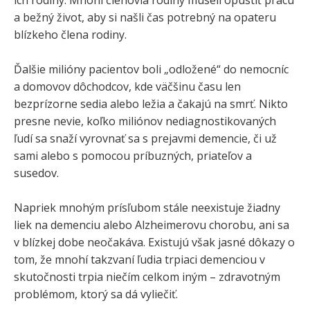
a bežný život, aby si našli čas potrebný na opateru
blízkeho člena rodiny.
Ďalšie milióny pacientov boli „odložené“ do nemocníc
a domovov dôchodcov, kde väčšinu času len
bezprízorne sedia alebo ležia a čakajú na smrť. Nikto
presne nevie, koľko miliónov nediagnostikovaných
ľudí sa snaží vyrovnať sa s prejavmi demencie, či už
sami alebo s pomocou príbuzných, priateľov a
susedov.
Napriek mnohým prísľubom stále neexistuje žiadny
liek na demenciu alebo Alzheimerovu chorobu, ani sa
v blízkej dobe neočakáva. Existujú však jasné dôkazy o
tom, že mnohí takzvaní ľudia trpiaci demenciou v
skutočnosti trpia niečím celkom iným – zdravotným
problémom, ktorý sa dá vyliečiť.