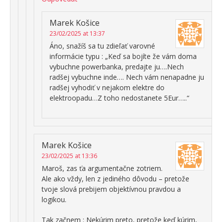
Marek Košice
23/02/2025 at 13:37
Áno, snažíš sa tu zdieľať varovné
informácie typu : „Keď sa bojíte že vám doma
vybuchne powerbanka, predajte ju….Nech
radšej vybuchne inde…. Nech vám nenapadne ju
radšej vyhodiť v nejakom elektre do
elektroopadu…Z toho nedostanete 5Eur…..“
Marek Košice
23/02/2025 at 13:36
Maroš, zas ťa argumentačne zotriem.
Ale ako vždy, len z jediného dôvodu – pretože
tvoje slová prebijem objektívnou pravdou a
logikou.
Tak začnem : Nekúrim preto, pretože keď kúrim,