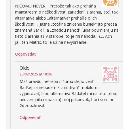
NIČOMU NEVER….Pretože tak ako preháňa
mainstream o neškodlivosti zariadení, žiarenia, atď, tak
alternatíva alebo „alternatíva“ preháňa o ich
škodlivosti…. Jasné „totálne zničenie buniek“ (to predsa
znamená SMRŤ, a „zhodou náhod“ ľudia poumierajú na
tieto žiarenia až v starobe, to je mi náhoda…)…. Ach
jaj, ten Matrix, to je už na nevydržanie…
Odpovedať
Oldo
23/02/2025 at 18:06
Máš pravdu, netreba ničomu slepo veriť.
Radšej sa nebudem k „múdrym“ mobilom
vyjadrovať, lebo alternatíva Bádateľ mi na túto tému
neuverejnila (zmazala) môj príspevok, hoci som ho
2x zopakoval.
Odpovedať