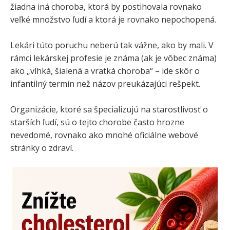
žiadna iná choroba, ktorá by postihovala rovnako
veľké množstvo ľudí a ktorá je rovnako nepochopená.
Lekári túto poruchu neberú tak vážne, ako by mali. V
rámci lekárskej profesie je známa (ak je vôbec známa)
ako „vlhká, šialená a vratká choroba“ – ide skôr o
infantilný termín než názov preukázajúci rešpekt.
Organizácie, ktoré sa špecializujú na starostlivosť o
starších ľudí, sú o tejto chorobe často hrozne
nevedomé, rovnako ako mnohé oficiálne webové
stránky o zdraví.