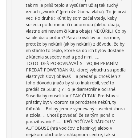
tak mi je príliš teplo a vysúšam už aj tak suchý
vzduch „zvonka“ (pretože žiadna vlaha). To je prvá
vec. Po druhé : Kúriť by som začal vtedy, keby
susedia podo mnou či nadomnou (alebo obaja,
vlastne ani neviem či kúria obaja) NEKÚRILI. Čo by
sa ale dialo potom? Parazitovali by oni na mne,
pretože by nekúrili (ak by nekúrili) z dôvodu, že by
im stačilo to teplo, ktoré sa do ich bytov dostane
z kúrenia susedov nad a pod nimi……
TOTO IDEŠ POROVNÁVAŤ S TVOJIM PRIANÍM
PREDAŤ POWERBANKU, ktorej výbuchu sa (podľa
vlastných slov) obávaš – a predať ju chceš len z
toho dôvodu (načo by si to inak robil, veď to
predáš za 5Eur…) ? To je diametrálne odlišné.
Susedia by museli kúriť TAK ČI TAK. Predstav si
prázdny byt v ktorom sa prirodzene nekúri, ty
ťuťmák…. Bol by jemne vyhrievaný susedmi zhora
a zdola….. Chceš povedať, že sa tým jedná o
parazitovanie? …… KEĎ POČÚVAŠ RÁDIOU V
AUTOBUSE (hrá vodičovi z kabínky) alebo v
nejakom obchode v nákupnom centre, tak si