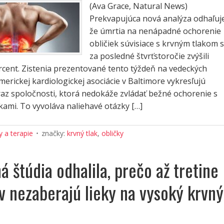
(Ava Grace, Natural News)
Prekvapujúca nová analýza odhaľuj
že úmrtia na nenápadné ochorenie
obličiek súvisiace s krvným tlakom 
za posledné štvrťstoročie zvýšili
rcent. Zistenia prezentované tento týždeň na vedeckých
erickej kardiologickej asociácie v Baltimore vykresľujú
z spoločnosti, ktorá nedokáže zvládať bežné ochorenie s
kami. To vyvoláva naliehavé otázky […]
 a terapie
značky:
krvný tlak
,
obličky
 štúdia odhalila, prečo až tretine
v nezaberajú lieky na vysoký krvný