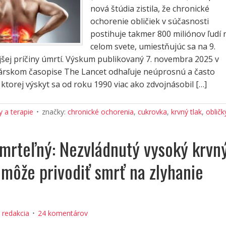
nová štúdia zistila, že chronické
ochorenie obličiek v súčasnosti
postihuje takmer 800 miliónov ľudí 
celom svete, umiestňujúc sa na 9.
ejšej príčiny úmrtí. Výskum publikovaný 7. novembra 2025 v
árskom časopise The Lancet odhaľuje neúprosnú a často
 ktorej výskyt sa od roku 1990 viac ako zdvojnásobil […]
 a terapie
značky:
chronické ochorenia
,
cukrovka
,
krvný tlak
,
obličk
smrteľný: Nezvládnutý vysoký krvn
 môže privodiť smrť na zlyhanie
:
redakcia
24 komentárov