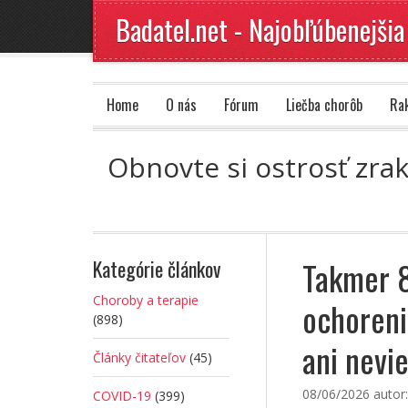
Badatel.net - Najobľúbenejšia
Home
O nás
Fórum
Liečba chorôb
Ra
Obnovte si ostrosť zra
Takmer 8
Kategórie článkov
Choroby a terapie
ochoreni
(898)
ani nevi
Články čitateľov
(45)
08/06/2026
autor
COVID-19
(399)