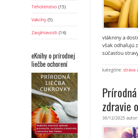
Tehotenstvo
(15)
Vakcíny
(5)
Zaujímavosti
(14)
vlákniny a dos
však odhaľujú z
súčasťou stravy,
eKnihy o prírodnej
liečbe ochorení
kategórie:
strava 
Prírodná
zdravie 
30/12/2025
autor