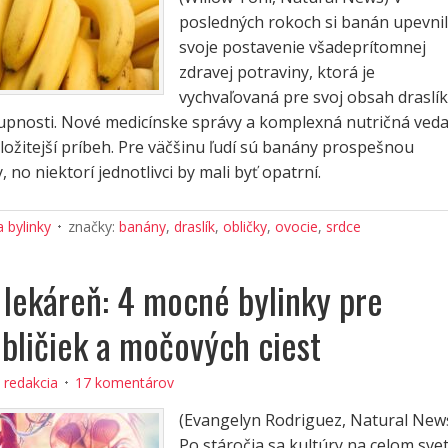
posledných rokoch si banán upevnil
svoje postavenie všadeprítomnej
zdravej potraviny, ktorá je
vychvaľovaná pre svoj obsah draslík
tupnosti. Nové medicínske správy a komplexná nutričná ved
ložitejší príbeh. Pre väčšinu ľudí sú banány prospešnou
 no niektorí jednotlivci by mali byť opatrní.
a bylinky
značky:
banány
,
draslík
,
obličky
,
ovocie
,
srdce
 lekáreň: 4 mocné bylinky pre
obličiek a močových ciest
:
redakcia
17 komentárov
(Evangelyn Rodriguez, Natural New
Po stáročia sa kultúry na celom sve