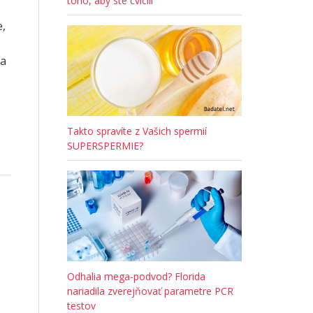
toho, aby ste cvičili
e,
sa
Takto spravíte z Vašich spermií
SUPERSPERMIE?
Odhalia mega-podvod? Florida
nariadila zverejňovať parametre PCR
testov