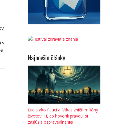
e
ov
 v
ie
Najnovšie články
Ľudia ako Fauci a Mikas zničili milióny
životov. Tí, čo hovorili pravdu, si
zaslúžia ospravedlnenie!