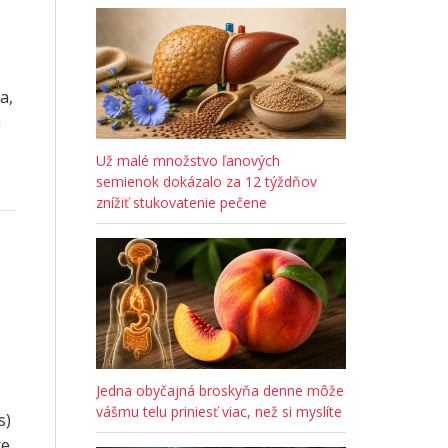
a,
a
Už malé množstvo ľanových
semienok dokázalo za 12 týždňov
znížiť stukovatenie pečene
Jedna obyčajná broskyňa denne môže
vášmu telu priniesť viac, než si myslíte
s)
te