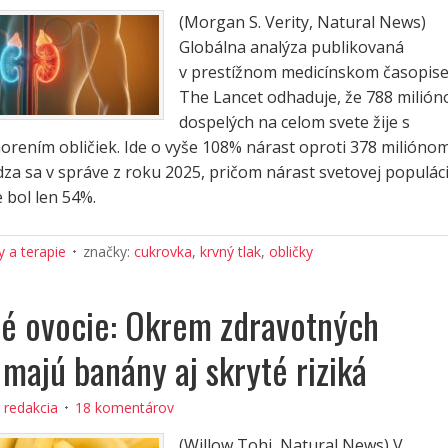
(Morgan S. Verity, Natural News)
Globálna analýza publikovaná
v prestížnom medicínskom časopis
The Lancet odhaduje, že 788 milión
dospelých na celom svete žije s
rením obličiek. Ide o vyše 108% nárast oproti 378 miliónom
za sa v správe z roku 2025, pričom nárast svetovej populác
 bol len 54%.
 a terapie
značky:
cukrovka
,
krvný tlak
,
obličky
é ovocie: Okrem zdravotných
 majú banány aj skryté riziká
:
redakcia
18 komentárov
(Willow Tohi, Natural News) V