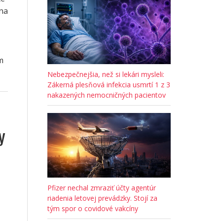
 na
m
Nebezpečnejšia, než si lekári mysleli:
Zákerná plesňová infekcia usmrtí 1 z 3
nakazených nemocničných pacientov
y
Pfizer nechal zmraziť účty agentúr
riadenia letovej prevádzky. Stojí za
tým spor o covidové vakcíny