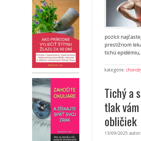
pozícii najčast
prestížnom lek
tichú epidémiu,
kategórie:
choroby
Tichý a 
tlak vám
obličiek
13/09/2025
autor