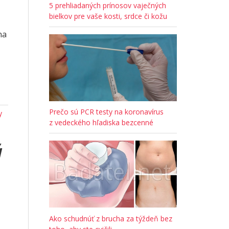
5 prehliadaných prínosov vaječných
bielkov pre vaše kosti, srdce či kožu
na
Prečo sú PCR testy na koronavírus
y
z vedeckého hľadiska bezcenné
ý
Ako schudnúť z brucha za týždeň bez