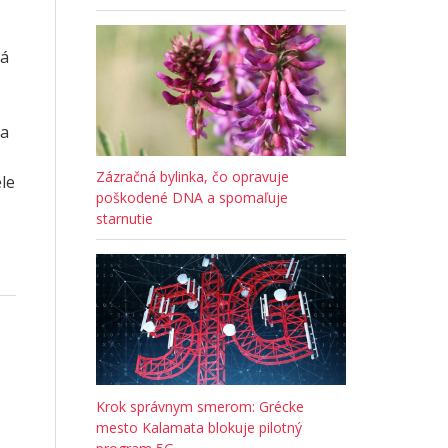
ná
va
Zázračná bylinka, čo opravuje
le
poškodené DNA a spomaľuje
starnutie
Krok správnym smerom: Grécke
mesto Kalamata blokuje pilotný