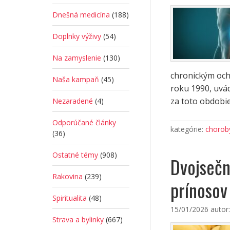
Dnešná medicína
(188)
Doplnky výživy
(54)
Na zamyslenie
(130)
chronickým ocho
Naša kampaň
(45)
roku 1990, uvád
za toto obdobie
Nezaradené
(4)
Odporúčané články
kategórie:
choroby
(36)
Ostatné témy
(908)
Dvojsečn
Rakovina
(239)
prínosov
Spiritualita
(48)
15/01/2026
autor
Strava a bylinky
(667)