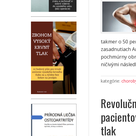
takmer o 50 pe
zasadnutiach Am
pochmúrny obra
ničivými násled
kategórie:
choroby
Revolučná
paciento
tlak