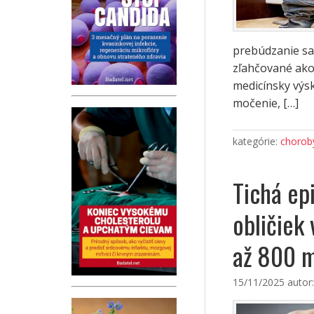
prebúdzanie sa 
zľahčované ako
medicínsky výs
močenie, […]
kategórie:
choroby
Tichá ep
obličiek
až 800 m
15/11/2025
autor