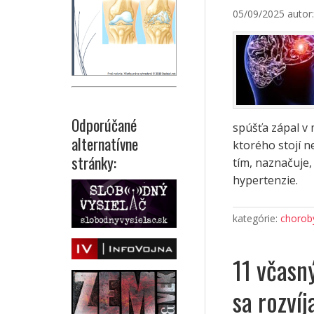
05/09/2025
autor
Odporúčané
spúšťa zápal v 
alternatívne
ktorého stojí 
stránky:
tím, naznačuje
hypertenzie.
kategórie:
choroby
11 včasn
sa rozví