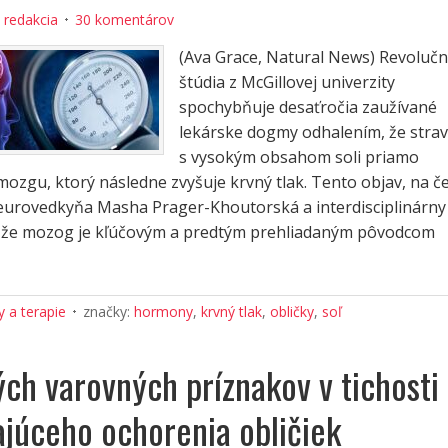
:
redakcia
30 komentárov
(Ava Grace, Natural News) Revoluč
štúdia z McGillovej univerzity
spochybňuje desaťročia zaužívané
lekárske dogmy odhalením, že stra
s vysokým obsahom soli priamo
mozgu, ktorý následne zvyšuje krvný tlak. Tento objav, na če
neurovedkyňa Masha Prager-Khoutorská a interdisciplinárny
, že mozog je kľúčovým a predtým prehliadaným pôvodcom
 a terapie
značky:
hormony
,
krvný tlak
,
obličky
,
soľ
ých varovných príznakov v tichosti
jajúceho ochorenia obličiek