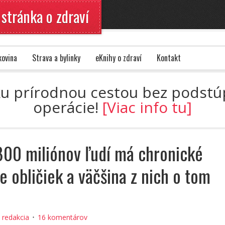
 stránka o zdraví
kovina
Strava a bylinky
eKnihy o zdraví
Kontakt
ku prírodnou cestou bez podstúpe
operácie!
[Viac info tu]
00 miliónov ľudí má chronické
e obličiek a väčšina z nich o tom
e
:
redakcia
16 komentárov