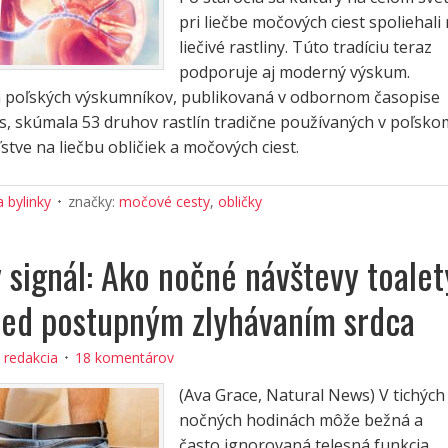
pri liečbe močových ciest spoliehali
liečivé rastliny. Túto tradíciu teraz
podporuje aj moderný výskum.
 poľských výskumníkov, publikovaná v odbornom časopise
s, skúmala 53 druhov rastlín tradične používaných v poľsko
ľstve na liečbu obličiek a močových ciest.
a bylinky
značky:
močové cesty
,
obličky
 signál: Ako nočné návštevy toalet
red postupným zlyhávaním srdca
:
redakcia
18 komentárov
(Ava Grace, Natural News) V tichých
nočných hodinách môže bežná a
často ignorovaná telesná funkcia