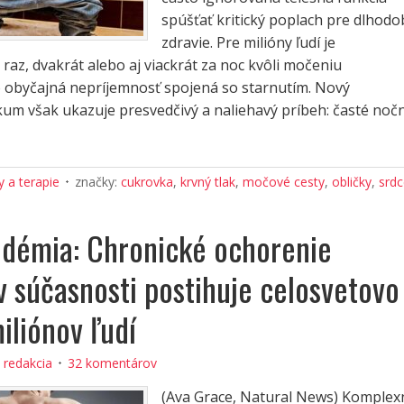
spúšťať kritický poplach pre dlhodo
zdravie. Pre milióny ľudí je
raz, dvakrát alebo aj viackrát za noc kvôli močeniu
 obyčajná nepríjemnosť spojená so starnutím. Nový
kum však ukazuje presvedčivý a naliehavý príbeh: časté noč
 a terapie
značky:
cukrovka
,
krvný tlak
,
močové cesty
,
obličky
,
srdc
idémia: Chronické ochorenie
 v súčasnosti postihuje celosvetovo
iliónov ľudí
:
redakcia
32 komentárov
(Ava Grace, Natural News) Komplex