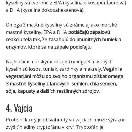
kyseliny sú tvorené z EPA (kyselina eikosapentaenová)
a DHA (kyselina dokosahexaenová).
Omega 3 mastné kyseliny sú známe aj ako morské
mastné kyseliny. EPA a DHA
potláčajú zápalovú
reakciu tela tak, že zasahujú do imunitných buniek a
enzýmov, ktoré sa na zápale podieľajú.
Najlepšími morskými zdrojmi omega 3 mastných
kyselín sú losos, tuniak, sardinky a makrely.
Vegáni a
vegetariáni môžu do svojho organizmu získať omega
3 mastné kyseliny z ľanových semien, chia semien,
sóje, kapusty a ďalších rastlinných zdrojov.
4. Vajcia
Proteín, ktorý je obsiahnutý vo vajciach, môže výrazne
zvýšiť hladiny tryptofánu v krvi. Tryptofán je