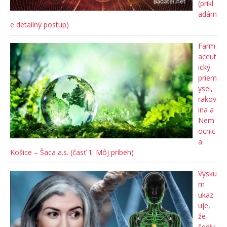
(prikl
adám
e detailný postup)
Farm
aceut
ický
priem
ysel,
rakov
ina a
Nem
ocnic
a
Košice – Šaca a.s. (časť 1: Môj príbeh)
Výsku
m
ukaz
uje,
že
šediv