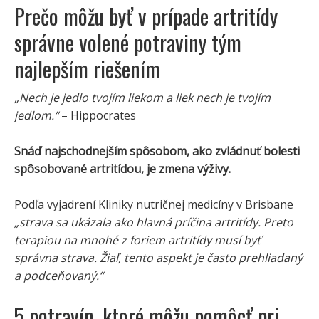
Prečo môžu byť v prípade artritídy
správne volené potraviny tým
najlepším riešením
„Nech je jedlo tvojím liekom a liek nech je tvojím
jedlom.“
– Hippocrates
Snáď najschodnejším spôsobom, ako zvládnuť bolesti
spôsobované artritídou, je zmena výživy.
Podľa vyjadrení Kliniky nutričnej medicíny v Brisbane
„strava sa ukázala ako hlavná príčina artritídy. Preto
terapiou na mnohé z foriem artritídy musí byť
správna strava. Žiaľ, tento aspekt je často prehliadaný
a podceňovaný.“
5 potravín, ktoré môžu pomôcť pri