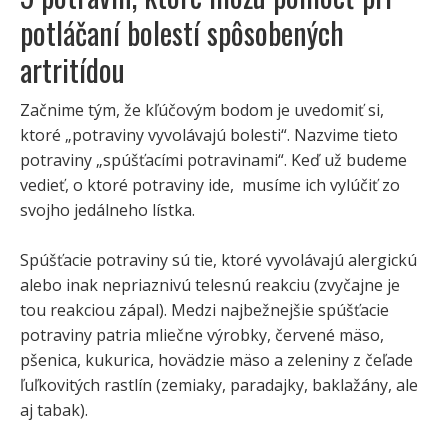
potláčaní bolestí spôsobených
artritídou
Začnime tým, že kľúčovým bodom je uvedomiť si,
ktoré „potraviny vyvolávajú bolesti“. Nazvime tieto
potraviny „spúšťacími potravinami“. Keď už budeme
vedieť, o ktoré potraviny ide, musíme ich vylúčiť zo
svojho jedálneho lístka.
Spúšťacie potraviny sú tie, ktoré vyvolávajú alergickú
alebo inak nepriaznivú telesnú reakciu (zvyčajne je
tou reakciou zápal). Medzi najbežnejšie spúšťacie
potraviny patria mliečne výrobky, červené mäso,
pšenica, kukurica, hovädzie mäso a zeleniny z čeľade
ľuľkovitých rastlín (zemiaky, paradajky, baklažány, ale
aj tabak).