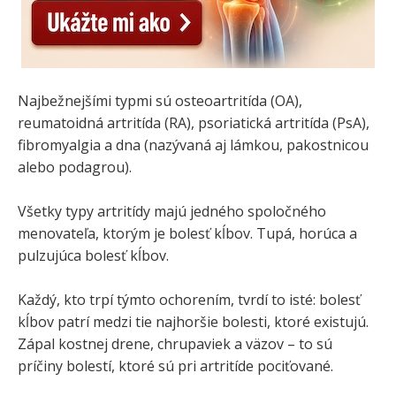
Najbežnejšími typmi sú osteoartritída (OA),
reumatoidná artritída (RA), psoriatická artritída (PsA),
fibromyalgia a dna (nazývaná aj lámkou, pakostnicou
alebo podagrou).
Všetky typy artritídy majú jedného spoločného
menovateľa, ktorým je bolesť kĺbov. Tupá, horúca a
pulzujúca bolesť kĺbov.
Každý, kto trpí týmto ochorením, tvrdí to isté: bolesť
kĺbov patrí medzi tie najhoršie bolesti, ktoré existujú.
Zápal kostnej drene, chrupaviek a väzov – to sú
príčiny bolestí, ktoré sú pri artritíde pociťované.