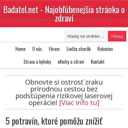
Badatel.net - Najobľúbenejšia stránka o
zdraví
Home
O nás
Fórum
Liečba chorôb
Rakovina
Strava a bylinky
eKnihy o zdraví
Kontakt
Obnovte si ostrosť zraku
prírodnou cestou bez
podstúpenia rizikovej laserovej
operácie!
[Viac info tu]
5 potravín, ktoré pomôžu znížiť