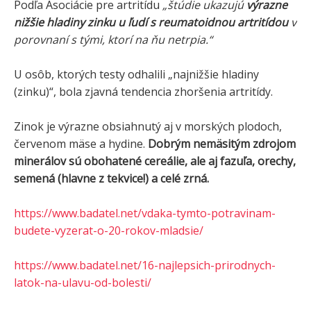
Podľa Asociácie pre artritídu
„štúdie ukazujú
výrazne
nižšie hladiny zinku u ľudí s reumatoidnou artritídou
v
porovnaní s tými, ktorí na ňu netrpia.“
U osôb, ktorých testy odhalili „najnižšie hladiny
(zinku)“, bola zjavná tendencia zhoršenia artritídy.
Zinok je výrazne obsiahnutý aj v morských plodoch,
červenom mäse a hydine.
Dobrým nemäsitým zdrojom
minerálov sú obohatené cereálie, ale aj fazuľa, orechy,
semená (hlavne z tekvice!) a celé zrná.
https://www.badatel.net/vdaka-tymto-potravinam-
budete-vyzerat-o-20-rokov-mladsie/
https://www.badatel.net/16-najlepsich-prirodnych-
latok-na-ulavu-od-bolesti/