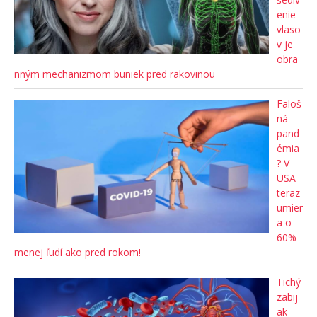
enie
vlaso
v je
obra
nným mechanizmom buniek pred rakovinou
Faloš
ná
pand
émia
? V
USA
teraz
umier
a o
60%
menej ľudí ako pred rokom!
Tichý
zabij
ak