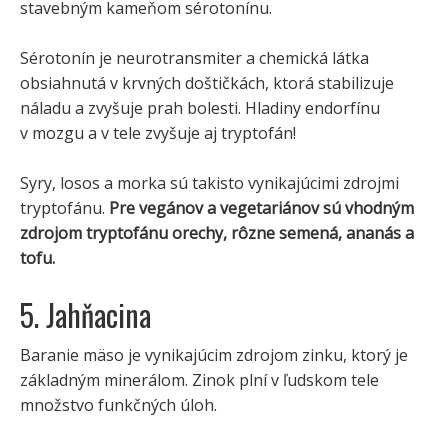
stavebným kameňom sérotonínu.
Sérotonín je neurotransmiter a chemická látka
obsiahnutá v krvných doštičkách, ktorá stabilizuje
náladu a zvyšuje prah bolesti. Hladiny endorfínu
v mozgu a v tele zvyšuje aj tryptofán!
Syry, losos a morka sú takisto vynikajúcimi zdrojmi
tryptofánu.
Pre vegánov a vegetariánov sú vhodným
zdrojom tryptofánu orechy, rôzne semená, ananás a
tofu.
5. Jahňacina
Baranie mäso je vynikajúcim zdrojom zinku, ktorý je
základným minerálom. Zinok plní v ľudskom tele
množstvo funkčných úloh.