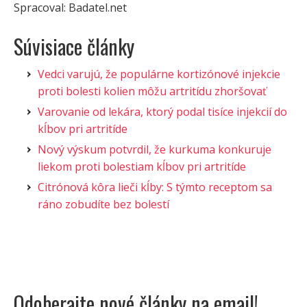
Spracoval: Badatel.net
Súvisiace články
Vedci varujú, že populárne kortizónové injekcie
proti bolesti kolien môžu artritídu zhoršovať
Varovanie od lekára, ktorý podal tisíce injekcií do
kĺbov pri artritíde
Nový výskum potvrdil, že kurkuma konkuruje
liekom proti bolestiam kĺbov pri artritíde
Citrónová kôra lieči kĺby: S týmto receptom sa
ráno zobudíte bez bolestí
Odoberajte nové články na email!