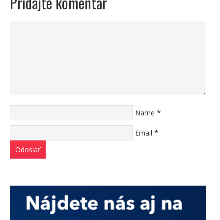
Pridajte komentár
*
Name
*
Email