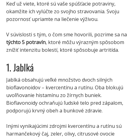
Keď už viete, ktoré sú vaše spúšťacie potraviny,
okamžite ich vylúčte zo svojho stravovania. Svoju
pozornosť upriamte na liečenie výživou.
V súvislosti s tým, o čom sme hovorili, pozrime sa na
týchto 5 potravín
, ktoré môžu výrazným spôsobom
znížiť intenzitu bolestí, ktoré spôsobuje artritída.
1. Jablká
Jablká obsahujú veľké množstvo dvoch silných
bioflavonoidov – kvercentínu a rutínu. Oba blokujú
uvoľňovanie histamínu zo žírnych buniek.
Bioflavonoidy ochraňujú ľudské telo pred zápalom,
podporujú krvný obeh a bunkové zdravie.
Inými vynikajúcimi zdrojmi kvercentínu a rutínu sú
harmančekový čaj, zeler, olivy, citrusové ovocie