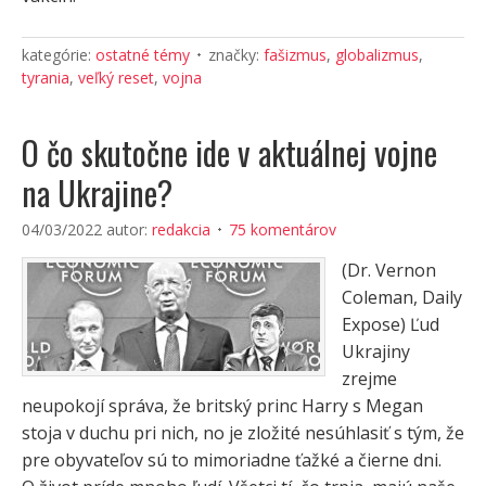
kategórie:
ostatné témy
značky:
fašizmus
,
globalizmus
,
tyrania
,
veľký reset
,
vojna
O čo skutočne ide v aktuálnej vojne
na Ukrajine?
04/03/2022
autor:
redakcia
75 komentárov
(Dr. Vernon
Coleman, Daily
Expose) Ľud
Ukrajiny
zrejme
neupokojí správa, že britský princ Harry s Megan
stoja v duchu pri nich, no je zložité nesúhlasiť s tým, že
pre obyvateľov sú to mimoriadne ťažké a čierne dni.