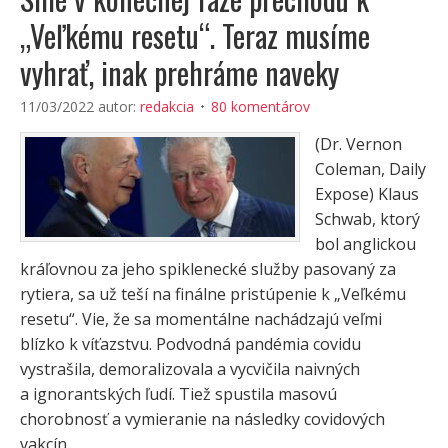
„Veľkému resetu“. Teraz musíme
vyhrať, inak prehráme naveky
11/03/2022
autor:
redakcia
80 komentárov
(Dr. Vernon
Coleman, Daily
Expose) Klaus
Schwab, ktorý
bol anglickou
kráľovnou za jeho spiklenecké služby pasovaný za
rytiera, sa už teší na finálne pristúpenie k „Veľkému
resetu“. Vie, že sa momentálne nachádzajú veľmi
blízko k víťazstvu. Podvodná pandémia covidu
vystrašila, demoralizovala a vycvičila naivných
a ignorantských ľudí. Tiež spustila masovú
chorobnosť a vymieranie na následky covidových
vakcín.