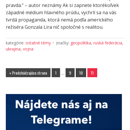
pravda.“ – autor neznámy Ak si zapnete ktorékoľvek
západné médium hlavného prúdu, vychrlí sa na vás
tvrdá propaganda, ktorá nemá podľa amerického
režiséra Gonzala Lira nič spoločné s realitou.
kategórie:
ostatné témy
značky:
geopolitika
,
ruská federácia
,
ukrajina
,
vojna
« Predchádzajúca strana
1
…
9
10
11