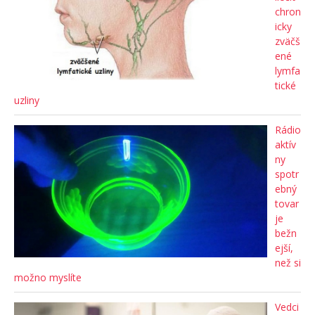
chron
icky
zväčš
ené
lymfa
tické
uzliny
Rádio
aktív
ny
spotr
ebný
tovar
je
bežn
ejší,
než si
možno myslíte
Vedci