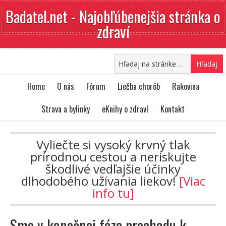
Badatel.net - Najobľúbenejšia stránka o
zdraví
Home
O nás
Fórum
Liečba chorôb
Rakovina
Strava a bylinky
eKnihy o zdraví
Kontakt
Vyliečte si vysoký krvný tlak
prírodnou cestou a neriskujte
škodlivé vedľajšie účinky
dlhodobého užívania liekov!
[Viac
info tu]
Sme v konečnej fáze prechodu k