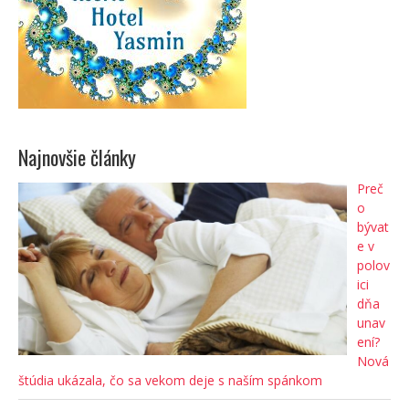
Najnovšie články
Preč
o
bývat
e v
polov
ici
dňa
unav
ení?
Nová
štúdia ukázala, čo sa vekom deje s naším spánkom