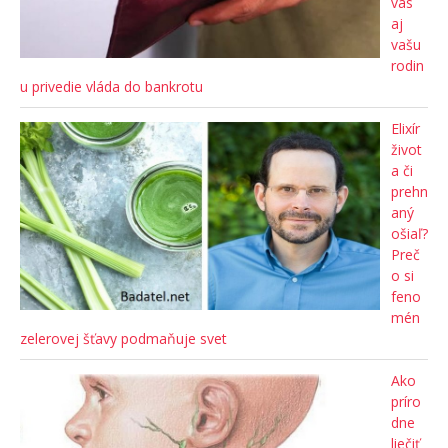
vás
aj
vašu
rodin
u privedie vláda do bankrotu
Elixír
život
a či
prehn
aný
ošiaľ?
Preč
o si
feno
mén
zelerovej šťavy podmaňuje svet
Ako
príro
dne
liečiť