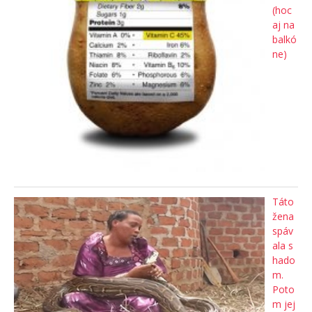
(hoc
aj na
balkó
ne)
Táto
žena
spáv
ala s
hado
m.
Poto
m jej