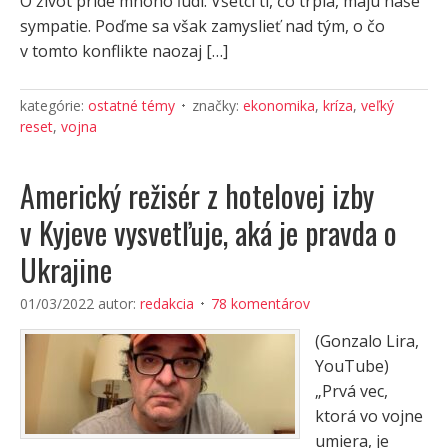
O život príde mnoho ľudí. Všetci tí, čo trpia, majú naše
sympatie. Poďme sa však zamyslieť nad tým, o čo
v tomto konflikte naozaj […]
kategórie:
ostatné témy
značky:
ekonomika
,
kríza
,
veľký
reset
,
vojna
Americký režisér z hotelovej izby
v Kyjeve vysvetľuje, aká je pravda o
Ukrajine
01/03/2022
autor:
redakcia
78 komentárov
(Gonzalo Lira,
YouTube)
„Prvá vec,
ktorá vo vojne
umiera, je