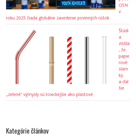
OSN
v
roku 2025 žiada globálne zavedenie povinných rúšok
Štúdi
a
zistila
, že
papie
rové
slam
ky
a ďal
šie
„zelené“ výmysly sú toxickejšie ako plastové
Kategórie článkov