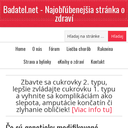
Badatel.net - Najobľúbenejšia stránka o
zdraví
Home
O nás
Fórum
Liečba chorôb
Rakovina
Strava a bylinky
eKnihy o zdraví
Kontakt
Zbavte sa cukrovky 2. typu,
lepšie zvládajte cukrovku 1. typu
a vyhnite sa komplikáciám ako
slepota, amputácie končatín či
zlyhanie obličiek!
[Viac info tu]
Čo sú geneticky modifikované