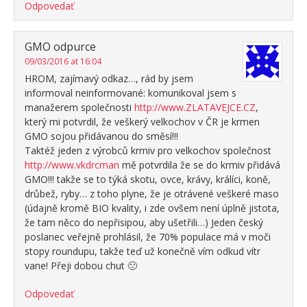
Odpovedať
GMO odpurce
09/03/2016 at 16:04
HROM, zajímavý odkaz…, rád by jsem
informoval neinformované: komunikoval jsem s
manažerem společnosti
http://www.ZLATAVEJCE.CZ
,
který mi potvrdil, že veškerý velkochov v ČR je krmen
GMO sojou přidávanou do směsí!!!
Taktéž jeden z výrobců krmiv pro velkochov společnost
http://www.vkdrcman
mě potvrdila že se do krmiv přidává
GMO!!! takže se to týká skotu, ovce, krávy, králíci, koně,
drůbež, ryby… z toho plyne, že je otrávené veškeré maso
(údajně kromě BIO kvality, i zde ovšem není úplně jistota,
že tam něco do nepřisipou, aby ušetřili…) Jeden český
poslanec veřejně prohlásil, že 70% populace má v moči
stopy roundupu, takže teď už konečně vím odkud vítr
vane! Přeji dobou chut 🙁
Odpovedať