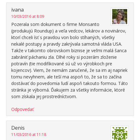
ivana
10/03/2016 at 8:09
Pozerala som dokument o firme Monsanto
(produkujú Roundup) a veľa vedcov, lekárov a novinárov,
ktorí chceli ísť s pravdou von bolo stíhaných, všetky
nekalé postupy a pravdy zakrývala samotná vláda USA.
Takže v takomto obrovskom biznise je veľmi malá šanca
zabrániť páchaniu zla. Dlhé roky si pozerám zloženie
potravín (tie modifikované sú už vo výrobkoch pre
kojencov). Viem, že nemám zaručené, že sa im aj napriek
tomu nevyhnem, ale teší ma aspoň to, že sa to začína
dostávať do povedomia ľudí aspoň takouto formou. Táto
stránka je výborná. Ďakujem za všetky informácie, ktoré
som získala jej prostredníctvom.
Odpovedať
Denis
11/03/2016 at 11:18