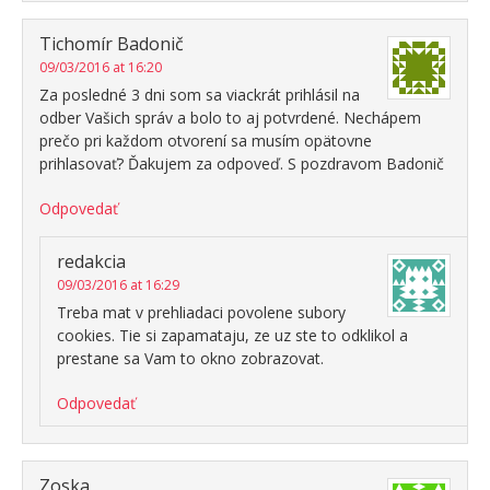
Tichomír Badonič
09/03/2016 at 16:20
Za posledné 3 dni som sa viackrát prihlásil na
odber Vašich správ a bolo to aj potvrdené. Nechápem
prečo pri každom otvorení sa musím opätovne
prihlasovať? Ďakujem za odpoveď. S pozdravom Badonič
Odpovedať
redakcia
09/03/2016 at 16:29
Treba mat v prehliadaci povolene subory
cookies. Tie si zapamataju, ze uz ste to odklikol a
prestane sa Vam to okno zobrazovat.
Odpovedať
Zoska