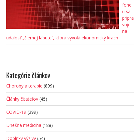
fond
u sa
pripra
vuje
na
udalosť „čiernej labute“, ktorá vyvolá ekonomický krach
Kategórie článkov
Choroby a terapie
(899)
Články čitateľov
(45)
COVID-19
(399)
Dnešná medicína
(188)
Doplnky výživy
(54)