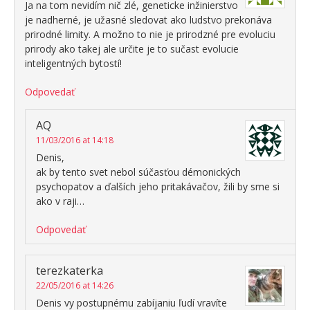
Ja na tom nevidím nič zlé, geneticke inžinierstvo
je nadherné, je užasné sledovat ako ludstvo prekonáva
prirodné limity. A možno to nie je prirodzné pre evoluciu
prirody ako takej ale určite je to sučast evolucie
inteligentných bytostí!
Odpovedať
AQ
11/03/2016 at 14:18
Denis,
ak by tento svet nebol súčasťou démonických
psychopatov a ďalších jeho pritakávačov, žili by sme si
ako v raji…
Odpovedať
terezkaterka
22/05/2016 at 14:26
Denis vy postupnému zabíjaniu ľudí vravíte