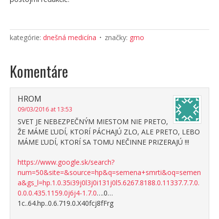
kategórie:
dnešná medicína
značky:
gmo
Komentáre
HROM
09/03/2016 at 13:53
SVET JE NEBEZPEČNÝM MIESTOM NIE PRETO,
ŽE MÁME ĽUDÍ, KTORÍ PÁCHAJÚ ZLO, ALE PRETO, LEBO
MÁME ĽUDÍ, KTORÍ SA TOMU NEČINNE PRIZERAJÚ !!!
https://www.google.sk/search?
num=50&site=&source=hp&q=semena+smrti&oq=semen
a&gs_l=hp.1.0.35i39j0l3j0i131j0l5.6267.8188.0.11337.7.7.0.
0.0.0.435.1159.0j6j4-1.7.0
….0…
1c..64.hp..0.6.719.0.X40fcj8fFrg