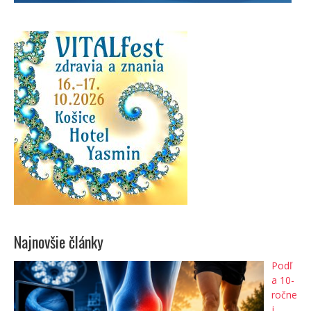
Najnovšie články
Podľ
a 10-
ročne
j