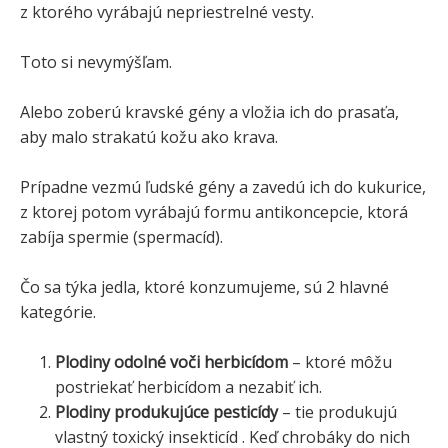
z ktorého vyrábajú nepriestrelné vesty.
Toto si nevymýšľam.
Alebo zoberú kravské gény a vložia ich do prasaťa,
aby malo strakatú kožu ako krava.
Prípadne vezmú ľudské gény a zavedú ich do kukurice,
z ktorej potom vyrábajú formu antikoncepcie, ktorá
zabíja spermie (spermacíd).
Čo sa týka jedla, ktoré konzumujeme, sú 2 hlavné
kategórie.
Plodiny odolné voči herbicídom
– ktoré môžu
postriekať herbicídom a nezabiť ich.
Plodiny produkujúce pesticídy
– tie produkujú
vlastný toxický insekticíd . Keď chrobáky do nich