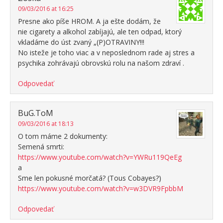
09/03/2016 at 16:25
Presne ako píše HROM. A ja ešte dodám, že
nie cigarety a alkohol zabíjajú, ale ten odpad, ktorý
vkladáme do úst zvaný „(P)OTRAVINY!!!
No isteže je toho viac a v neposlednom rade aj stres a
psychika zohrávajú obrovskú rolu na našom zdraví .
Odpovedať
BuG.ToM
09/03/2016 at 18:13
O tom máme 2 dokumenty:
Semená smrti:
https://www.youtube.com/watch?v=YWRu119QeEg
a
Sme len pokusné morčatá? (Tous Cobayes?)
https://www.youtube.com/watch?v=w3DVR9FpbbM
Odpovedať