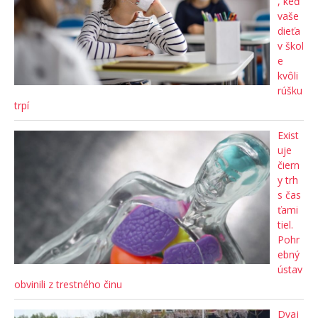
, keď
vaše
dieťa
v škol
e
kvôli
rúšku
trpí
Exist
uje
čiern
y trh
s čas
ťami
tiel.
Pohr
ebný
ústav
obvinili z trestného činu
Dvaj