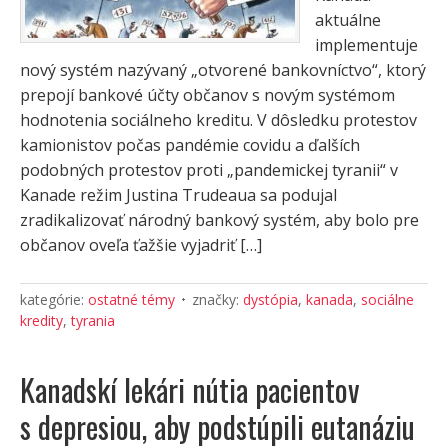
aktuálne
implementuje
nový systém nazývaný „otvorené bankovníctvo“, ktorý
prepojí bankové účty občanov s novým systémom
hodnotenia sociálneho kreditu. V dôsledku protestov
kamionistov počas pandémie covidu a ďalších
podobných protestov proti „pandemickej tyranii“ v
Kanade režim Justina Trudeaua sa podujal
zradikalizovať národný bankový systém, aby bolo pre
občanov oveľa ťažšie vyjadriť […]
kategórie:
ostatné témy
značky:
dystópia
,
kanada
,
sociálne
kredity
,
tyrania
Kanadskí lekári nútia pacientov
s depresiou, aby podstúpili eutanáziu