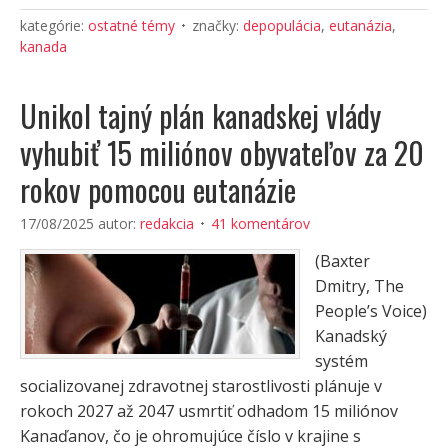
kategórie:
ostatné témy
značky:
depopulácia
,
eutanázia
,
kanada
Unikol tajný plán kanadskej vlády
vyhubiť 15 miliónov obyvateľov za 20
rokov pomocou eutanázie
17/08/2025
autor:
redakcia
41 komentárov
(Baxter
Dmitry, The
People’s Voice)
Kanadský
systém
socializovanej zdravotnej starostlivosti plánuje v
rokoch 2027 až 2047 usmrtiť odhadom 15 miliónov
Kanaďanov, čo je ohromujúce číslo v krajine s