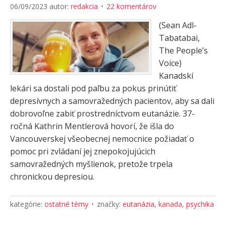
06/09/2023
autor:
redakcia
22 komentárov
(Sean Adl-
Tabatabai,
The People’s
Voice)
Kanadskí
lekári sa dostali pod paľbu za pokus prinútiť
depresívnych a samovražedných pacientov, aby sa dali
dobrovoľne zabiť prostredníctvom eutanázie. 37-
ročná Kathrin Mentlerová hovorí, že išla do
Vancouverskej všeobecnej nemocnice požiadať o
pomoc pri zvládaní jej znepokojujúcich
samovražedných myšlienok, pretože trpela
chronickou depresiou.
kategórie:
ostatné témy
značky:
eutanázia
,
kanada
,
psychika