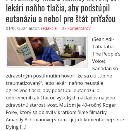
lekári naňho tlačia, aby podstúpil
eutanáziu a nebol pre štát príťažou
01/06/2024
autor:
redakcia
37 komentárov
(Sean Adl-
Tabatabai,
The People’s
Voice)
Kanaďan so
zdravotným postihnutím hovorí, že sa cíti „úplne
traumatizovaný“, lebo lekári naňho neustále
agresívne tlačia, aby podstúpil eutanáziu a
odbremenil tak štát od vysokých nákladov na jeho
zdravotnú starostlivosť. Mužom je 49-ročný Roger
Foley, ktorý sa objavil v krátkom filme filmárky
Amandy Achtmanovej v rámci jej dokomentárnej série
Dying […]