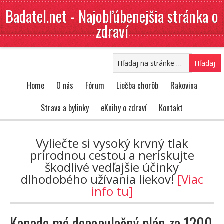
Badatel.net - Najobľúbenejšia stránka o
zdraví
Home
O nás
Fórum
Liečba chorôb
Rakovina
Strava a bylinky
eKnihy o zdraví
Kontakt
Vyliečte si vysoký krvný tlak
prírodnou cestou a neriskujte
škodlivé vedľajšie účinky
dlhodobého užívania liekov!
[Viac
info tu]
Kanada má depopulačný plán za 1200