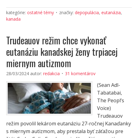
kategórie:
ostatné témy
značky:
depopulácia
,
eutanázia
,
kanada
Trudeauov režim chce vykonať
eutanáziu kanadskej ženy trpiacej
miernym autizmom
28/03/2024
autor:
redakcia
31 komentárov
(Sean Adl-
Tabatabai,
The Peopl’s
Voice)
Trudeauov
režim povolil lekárom eutanáziu 27-ročnej Kanaďanky
s miernym autizmom, aby prestala byť záťažou pre