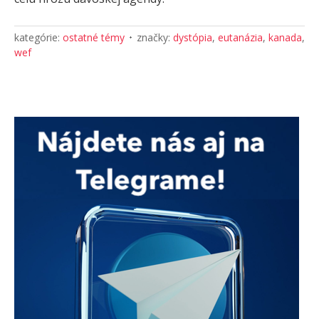
kategórie:
ostatné témy
značky:
dystópia
,
eutanázia
,
kanada
,
wef