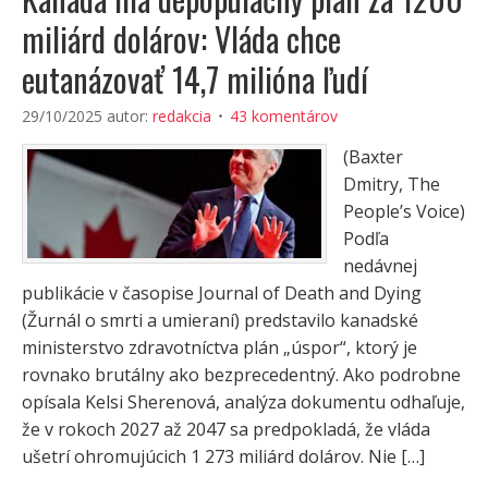
miliárd dolárov: Vláda chce
eutanázovať 14,7 milióna ľudí
29/10/2025
autor:
redakcia
43 komentárov
(Baxter
Dmitry, The
People’s Voice)
Podľa
nedávnej
publikácie v časopise Journal of Death and Dying
(Žurnál o smrti a umieraní) predstavilo kanadské
ministerstvo zdravotníctva plán „úspor“, ktorý je
rovnako brutálny ako bezprecedentný. Ako podrobne
opísala Kelsi Sherenová, analýza dokumentu odhaľuje,
že v rokoch 2027 až 2047 sa predpokladá, že vláda
ušetrí ohromujúcich 1 273 miliárd dolárov. Nie […]