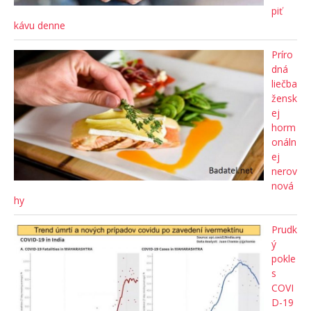
piť
kávu denne
Príro
dná
liečba
žensk
ej
horm
onáln
ej
nerov
nová
hy
Prudk
ý
pokle
s
COVI
D-19