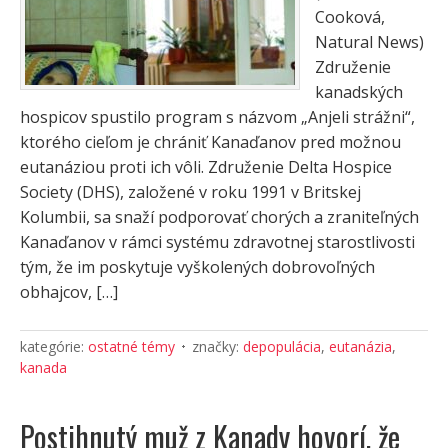
Cooková,
Natural News)
Združenie
kanadských
hospicov spustilo program s názvom „Anjeli strážni“,
ktorého cieľom je chrániť Kanaďanov pred možnou
eutanáziou proti ich vôli. Združenie Delta Hospice
Society (DHS), založené v roku 1991 v Britskej
Kolumbii, sa snaží podporovať chorých a zraniteľných
Kanaďanov v rámci systému zdravotnej starostlivosti
tým, že im poskytuje vyškolených dobrovoľných
obhajcov, […]
kategórie:
ostatné témy
značky:
depopulácia
,
eutanázia
,
kanada
Postihnutý muž z Kanady hovorí, že