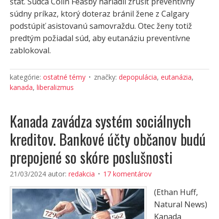
štát. Sudca Colin Feasby nariadil zrušiť preventívny
súdny príkaz, ktorý doteraz bránil žene z Calgary
podstúpiť asistovanú samovraždu. Otec ženy totiž
predtým požiadal súd, aby eutanáziu preventívne
zablokoval.
kategórie:
ostatné témy
značky:
depopulácia
,
eutanázia
,
kanada
,
liberalizmus
Kanada zavádza systém sociálnych
kreditov. Bankové účty občanov budú
prepojené so skóre poslušnosti
21/03/2024
autor:
redakcia
17 komentárov
(Ethan Huff,
Natural News)
Kanada