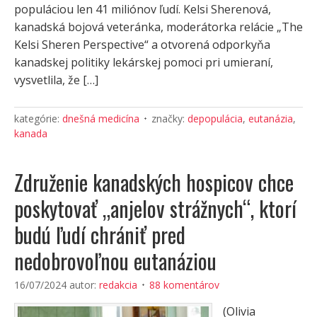
populáciou len 41 miliónov ľudí. Kelsi Sherenová,
kanadská bojová veteránka, moderátorka relácie „The
Kelsi Sheren Perspective“ a otvorená odporkyňa
kanadskej politiky lekárskej pomoci pri umieraní,
vysvetlila, že […]
kategórie:
dnešná medicína
značky:
depopulácia
,
eutanázia
,
kanada
Združenie kanadských hospicov chce
poskytovať „anjelov strážnych“, ktorí
budú ľudí chrániť pred
nedobrovoľnou eutanáziou
16/07/2024
autor:
redakcia
88 komentárov
(Olivia