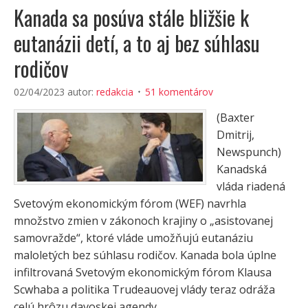
Kanada sa posúva stále bližšie k
eutanázii detí, a to aj bez súhlasu
rodičov
02/04/2023
autor:
redakcia
51 komentárov
(Baxter
Dmitrij,
Newspunch)
Kanadská
vláda riadená
Svetovým ekonomickým fórom (WEF) navrhla
množstvo zmien v zákonoch krajiny o „asistovanej
samovražde“, ktoré vláde umožňujú eutanáziu
maloletých bez súhlasu rodičov. Kanada bola úplne
infiltrovaná Svetovým ekonomickým fórom Klausa
Scwhaba a politika Trudeauovej vlády teraz odráža
celú hrôzu davoskej agendy.