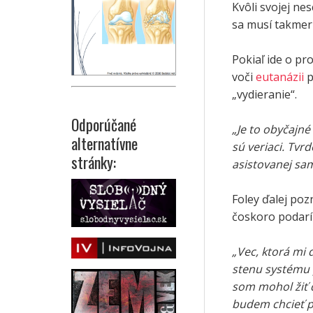
Kvôli svojej n
sa musí takmer
Pokiaľ ide o p
voči
eutanázii
p
„vydieranie“.
Odporúčané
„Je to obyčajné 
alternatívne
sú veriaci. Tvrd
stránky:
asistovanej sa
Foley ďalej poz
čoskoro podarí
„Vec, ktorá mi 
stenu systému p
som mohol žiť 
budem chcieť p