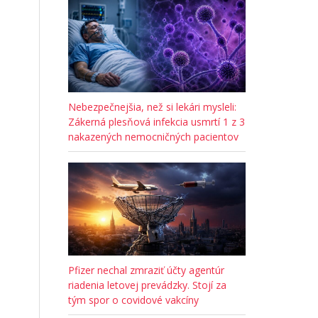
Nebezpečnejšia, než si lekári mysleli:
Zákerná plesňová infekcia usmrtí 1 z 3
nakazených nemocničných pacientov
Pfizer nechal zmraziť účty agentúr
riadenia letovej prevádzky. Stojí za
tým spor o covidové vakcíny