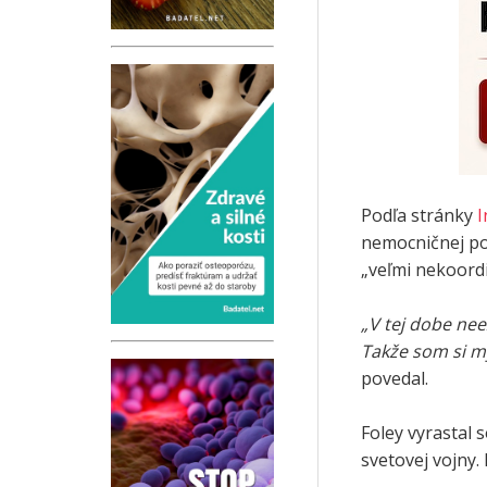
Podľa stránky
I
nemocničnej pos
„veľmi nekoord
„V tej dobe nee
Takže som si my
povedal.
Foley vyrastal 
svetovej vojny. 