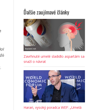
Ďalšie zaujímavé články
e
ol
ôli
Zavrhnuté umelé sladidlo aspartám sa
snaží o návrat
.
Harari, vysoký poradca WEF: „Umelá