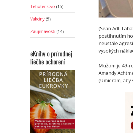
Tehotenstvo
(15)
Vakcíny
(5)
(Sean Adl-Taba
Zaujímavosti
(14)
postihnutím hov
neustále agresí
vysokých náklad
eKnihy o prírodnej
liečbe ochorení
Mužom je 49-roč
Amandy Achtman
(Umieram, aby s