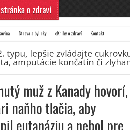
 stránka o zdraví
kovina
Strava a bylinky
eKnihy o zdraví
Kontakt
. typu, lepšie zvládajte cukrovku
a, amputácie končatín či zlyhan
nutý muž z Kanady hovorí,
ri naňho tlačia, aby
pil eutanáziu a nebol pre