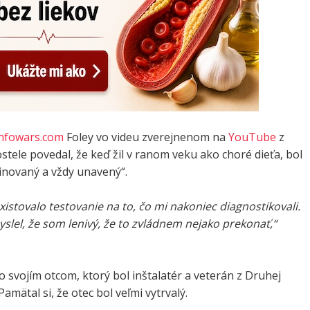
nfowars.com
Foley vo videu zverejnenom na
YouTube
z
tele povedal, že keď žil v ranom veku ako choré dieťa, bol
inovaný a vždy unavený“.
xistovalo testovanie na to, čo mi nakoniec diagnostikovali.
slel, že som lenivý, že to zvládnem nejako prekonať,“
so svojím otcom, ktorý bol inštalatér a veterán z Druhej
Pamätal si, že otec bol veľmi vytrvalý.