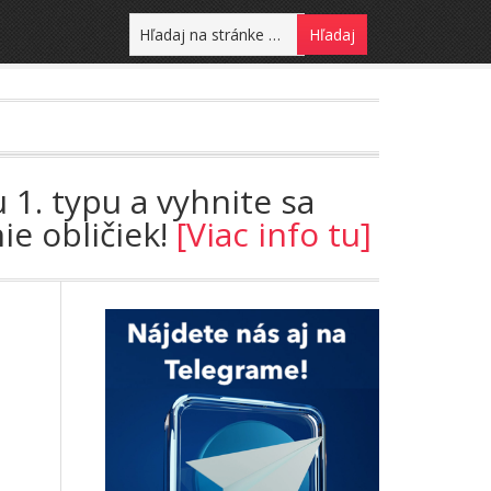
 1. typu a vyhnite sa
ie obličiek!
[Viac info tu]