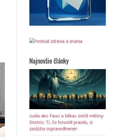
Najnovšie články
Ľudia ako Fauci a Mikas zničili milióny
životov. Tí, čo hovorili pravdu, si
zaslúžia ospravedlnenie!