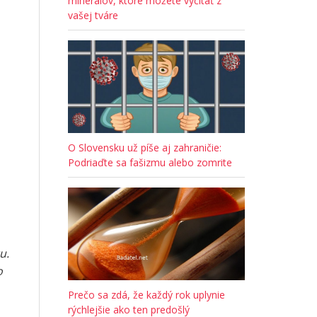
minerálov, ktoré môžete vyčítať z
vašej tváre
O Slovensku už píše aj zahraničie:
Podriaďte sa fašizmu alebo zomrite
u.
o
Prečo sa zdá, že každý rok uplynie
rýchlejšie ako ten predošlý