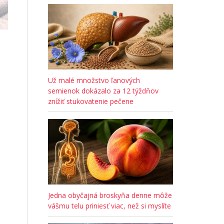
Už malé množstvo ľanových
semienok dokázalo za 12 týždňov
znížiť stukovatenie pečene
Jedna obyčajná broskyňa denne môže
vášmu telu priniesť viac, než si myslíte