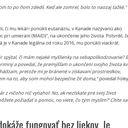
om to po ňom zdedil. Keď ale zomrel, bolo to naozaj ťažké,“
li, či mu lekári ponúkli eutanáziu, v Kanade nazývanú ako
 pri umieraní (MAiD)“, na ukončenie jeho života. Potvrdil, ž
á je v Kanade legálna od roku 2016, mu ponúkli viackrát.
ár spýtal, či mám nejaké myšlienky na sebapoškodzovanie? B
imný a povedal, že premýšľam o ukončení svojho života kv
hádzam, pretože mi je bránené v získavaní prostriedkov,
em na to, aby som mohol bezpečne žiť doma,“
povedal Foley
r z ničoho nič vytiahol: No, ak nezískate pre svoj život
môžete požiadať o pomoc, no viete, čo tým myslím?‘ Cítite sa
dokáže fungovať bez liekov. Je