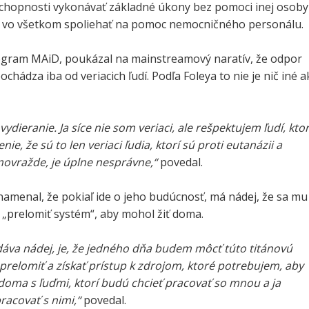
eschopnosti vykonávať základné úkony bez pomoci inej osoby
 vo všetkom spoliehať na pomoc nemocničného personálu.
rogram MAiD, poukázal na mainstreamový naratív, že odpor
ochádza iba od veriacich ľudí. Podľa Foleya to nie je nič iné 
vydieranie. Ja síce nie som veriaci, ale rešpektujem ľudí, ktor
enie, že sú to len veriaci ľudia, ktorí sú proti eutanázii a
movražde, je úplne nesprávne,“
povedal.
namenal, že pokiaľ ide o jeho budúcnosť, má nádej, že sa mu
 „prelomiť systém“, aby mohol žiť doma.
dáva nádej, je, že jedného dňa budem môcť túto titánovú
relomiť a získať prístup k zdrojom, ktoré potrebujem, aby
doma s ľuďmi, ktorí budú chcieť pracovať so mnou a ja
racovať s nimi,“
povedal.