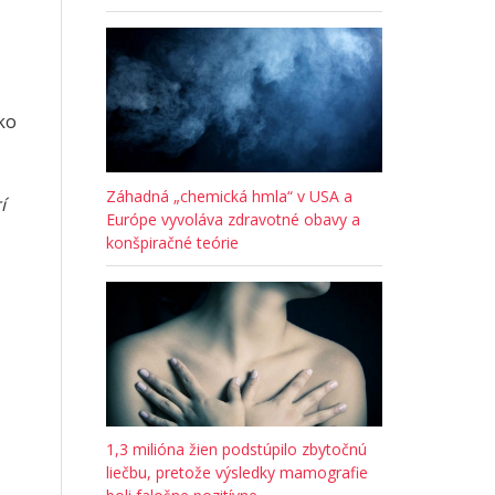
ako
Záhadná „chemická hmla“ v USA a
í
Európe vyvoláva zdravotné obavy a
konšpiračné teórie
1,3 milióna žien podstúpilo zbytočnú
liečbu, pretože výsledky mamografie