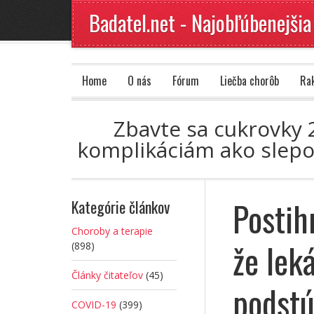
Badatel.net - Najobľúbenejšia
Home
O nás
Fórum
Liečba chorôb
Ra
Zbavte sa cukrovky 2
komplikáciám ako slepot
Postih
Kategórie článkov
Choroby a terapie
že leká
(898)
Články čitateľov
(45)
podstú
COVID-19
(399)