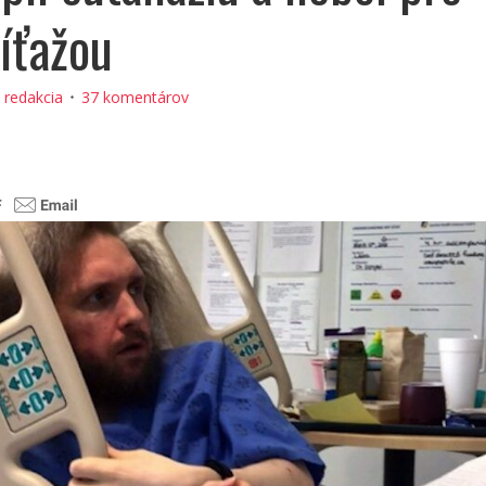
ríťažou
:
redakcia
37 komentárov