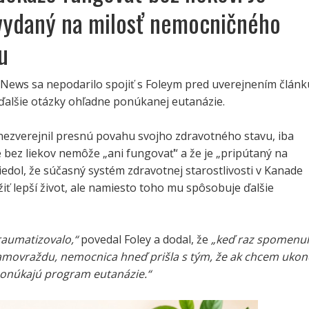
vydaný na milosť nemocničného
u
eNews sa nepodarilo spojiť s Foleym pred uverejnením článk
 ďalšie otázky ohľadne ponúkanej eutanázie.
 nezverejnil presnú povahu svojho zdravotného stavu, iba
bez liekov nemôže „ani fungovať“ a že je „pripútaný na
viedol, že súčasný systém zdravotnej starostlivosti v Kanade
ť lepší život, ale namiesto toho mu spôsobuje ďalšie
raumatizovalo,“
povedal Foley a dodal, že
„keď raz spomenul
amovraždu, nemocnica hneď prišla s tým, že ak chcem ukon
 ponúkajú program eutanázie.“