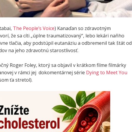
tabai,
The People’s Voice
) Kanaďan so zdravotným
orí, že sa cíti „úplne traumatizovaný“, lebo lekári naňho
vne tlačia, aby podstúpil eutanáziu a odbremenil tak štát od
ov na jeho zdravotnú starostlivosť.
ný Roger Foley, ktorý sa objavil v krátkom filme filmárky
ovej v rámci jej dokomentárnej série
Dying to Meet You
om ťa stretol).