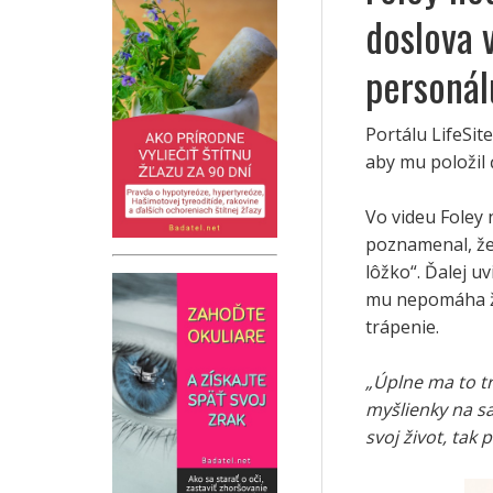
doslova 
personál
Portálu LifeSit
aby mu položil
Vo videu Foley
poznamenal, že 
lôžko“. Ďalej u
mu nepomáha ži
trápenie.
„Úplne ma to t
myšlienky na s
svoj život, tak