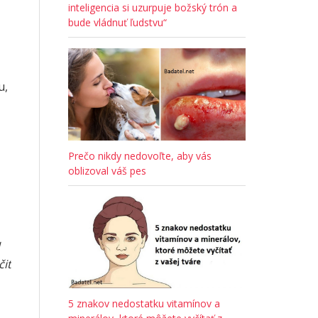
inteligencia si uzurpuje božský trón a
bude vládnuť ľudstvu“
u,
Prečo nikdy nedovoľte, aby vás
oblizoval váš pes
čiť
5 znakov nedostatku vitamínov a