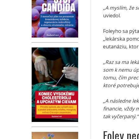
„A myslím, že s
uviedol.
Foleyho sa pýta
„lekárska pomoc
eutanáziu, ktor
„Raz sa ma lek
som k nemu úpr
tomu, čím prec
ktoré potrebuj
„A následne leká
financie, vždy 
tak vyčerpaný.“
Foley ne