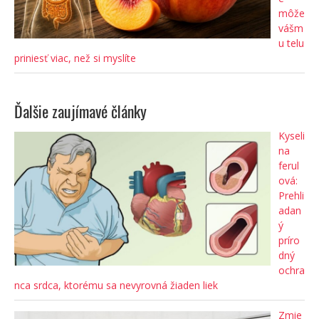
môže
vášm
u telu
priniesť viac, než si myslíte
Ďalšie zaujímavé články
Kyseli
na
ferul
ová:
Prehli
adan
ý
príro
dný
ochra
nca srdca, ktorému sa nevyrovná žiaden liek
Zmie