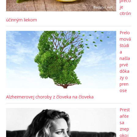
prečo
je
citrón
účinným liekom
Prelo
mová
štúdi
a
našla
prvé
dôka
zy o
pren
ose
Alzheimerovej choroby z človeka na človeka
Prest
aňte
sa
znep
okoj