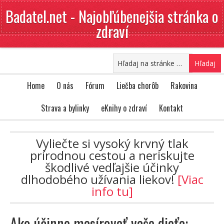
Badatel.net - Najobľúbenejšia stránka o
zdraví
Home
O nás
Fórum
Liečba chorôb
Rakovina
Strava a bylinky
eKnihy o zdraví
Kontakt
Vyliečte si vysoký krvný tlak
prírodnou cestou a neriskujte
škodlivé vedľajšie účinky
dlhodobého užívania liekov!
[Viac
info tu]
Ako účinne masírovať vaše dieťa: