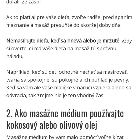
dúfali, že zaspí!
Ak to platí aj pre vaše dieťa, zvoľte radšej pred spaním
maznanie a masáž presuňte do skoršej doby dňa.
Nemasírujte dieťa, keď sa hnevá alebo je mrzuté:
vždy
si overte, či má vaše dieťa na masáž tú správnu
náladu.
Napríklad, keď sú deti ochotné nechať sa masírovať,
tvária sa spokojne, sú pokojné a ich pohľad je pevný.
Keď sa vám ale vaše maličké v náručí vzpiera alebo sa
odvracia, tak zrejme nie je ten vhodný čas.
2. Ako masážne médium používajte
kokosový alebo olivový olej
Masážne médium by vám malo pomôcť voľne kĺzať