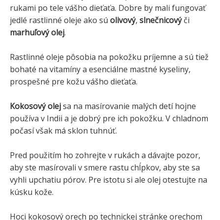
rukami po tele vášho dieťaťa. Dobre by mali fungovať
jedlé rastlinné oleje ako sú
olivový
,
slnečnicový
či
marhuľový olej
.
Rastlinné oleje pôsobia na pokožku príjemne a sú tiež
bohaté na vitamíny a esenciálne mastné kyseliny,
prospešné pre kožu vášho dieťaťa.
Kokosový olej
sa na masírovanie malých detí hojne
používa v Indii a je dobrý pre ich pokožku. V chladnom
počasí však má sklon tuhnúť.
Pred použitím ho zohrejte v rukách a dávajte pozor,
aby ste masírovali v smere rastu chĺpkov, aby ste sa
vyhli upchatiu pórov. Pre istotu si ale olej otestujte na
kúsku kože.
Hoci kokosový orech po technickej stránke orechom