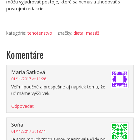
môžu vyjadrovať postoje, ktoré sa nemusia zhodovať s
postojmi redakcie.
kategórie:
tehotenstvo
značky:
dieta
,
masáž
Komentáre
Maria Satková
01/11/2017 at 11:28
Veľmi poučné a prospešne aj napriek tomu, že
už máme vyšší vek.
Odpovedať
Soňa
01/11/2017 at 13:11
Ja som mojich troch synov masírovala vždy po