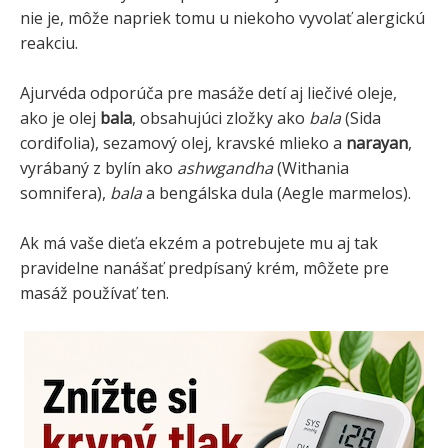
nie je, môže napriek tomu u niekoho vyvolať alergickú
reakciu.
Ajurvéda odporúča pre masáže detí aj liečivé oleje,
ako je olej
bala
, obsahujúci zložky ako
bala
(Sida
cordifolia), sezamový olej, kravské mlieko a
narayan
,
vyrábaný z bylín ako
ashwgandha
(Withania
somnifera),
bala
a bengálska dula (Aegle marmelos).
Ak má vaše dieťa ekzém a potrebujete mu aj tak
pravidelne nanášať predpísaný krém, môžete pre
masáž používať ten.