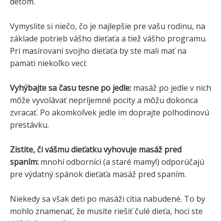
deťom.
Vymyslite si niečo, čo je najlepšie pre vašu rodinu, na
základe potrieb vášho dieťaťa a tiež vášho programu.
Pri masírovaní svojho dieťaťa by ste mali mať na
pamäti niekoľko vecí:
Vyhýbajte sa času tesne po jedle:
masáž po jedle v nich
môže vyvolávať nepríjemné pocity a môžu dokonca
zvracať. Po akomkoľvek jedle im doprajte polhodinovú
prestávku.
Zistite, či vášmu dieťatku vyhovuje masáž pred
spaním:
mnohí odborníci (a staré mamy!) odporúčajú
pre výdatný spánok dieťaťa masáž pred spaním.
Niekedy sa však deti po masáži cítia nabudené. To by
mohlo znamenať, že musíte riešiť čulé dieťa, hoci ste