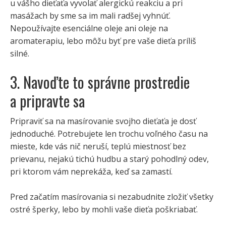
u vášho dieťaťa vyvolať alergickú reakciu a pri
masážach by sme sa im mali radšej vyhnúť.
Nepoužívajte esenciálne oleje ani oleje na
aromaterapiu, lebo môžu byť pre vaše dieťa príliš
silné.
3. Navoďte to správne prostredie
a pripravte sa
Pripraviť sa na masírovanie svojho dieťaťa je dosť
jednoduché. Potrebujete len trochu voľného času na
mieste, kde vás nič neruší, teplú miestnosť bez
prievanu, nejakú tichú hudbu a starý pohodlný odev,
pri ktorom vám neprekáža, keď sa zamastí.
Pred začatím masírovania si nezabudnite zložiť všetky
ostré šperky, lebo by mohli vaše dieťa poškriabať.