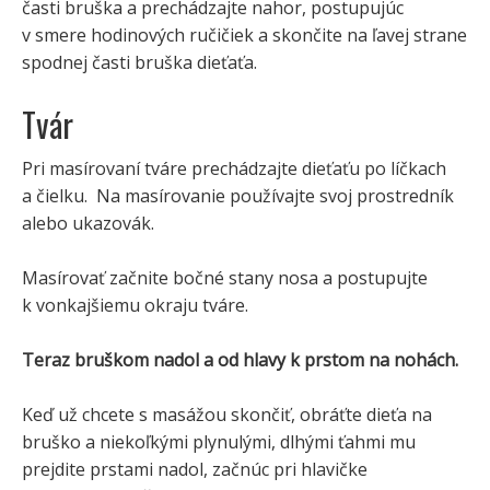
časti bruška a prechádzajte nahor, postupujúc
v smere hodinových ručičiek a skončite na ľavej strane
spodnej časti bruška dieťaťa.
Tvár
Pri masírovaní tváre prechádzajte dieťaťu po líčkach
a čielku. Na masírovanie používajte svoj prostredník
alebo ukazovák.
Masírovať začnite bočné stany nosa a postupujte
k vonkajšiemu okraju tváre.
Teraz bruškom nadol a od hlavy k prstom na nohách.
Keď už chcete s masážou skončiť, obráťte dieťa na
bruško a niekoľkými plynulými, dlhými ťahmi mu
prejdite prstami nadol, začnúc pri hlavičke