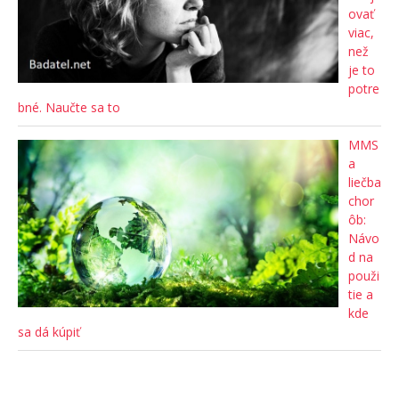
ovať
viac,
než
je to
potre
bné. Naučte sa to
MMS
a
liečba
chor
ôb:
Návo
d na
použi
tie a
kde
sa dá kúpiť