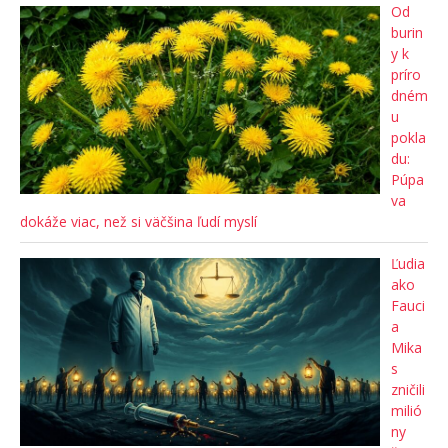
Od
burin
y k
príro
dném
u
pokla
du:
Púpa
va
dokáže viac, než si väčšina ľudí myslí
Ľudia
ako
Fauci
a
Mika
s
zničili
milió
ny