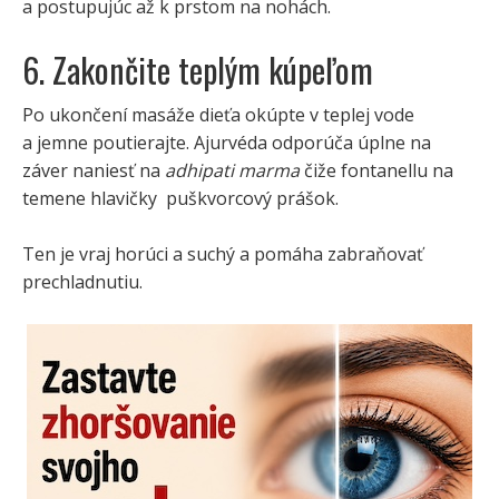
a postupujúc až k prstom na nohách.
6. Zakončite teplým kúpeľom
Po ukončení masáže dieťa okúpte v teplej vode
a jemne poutierajte. Ajurvéda odporúča úplne na
záver naniesť na
adhipati marma
čiže fontanellu na
temene hlavičky puškvorcový prášok.
Ten je vraj horúci a suchý a pomáha zabraňovať
prechladnutiu.