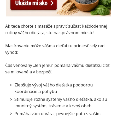
Ak teda chcete z masáže spraviť súčasť každodennej
rutiny vášho dieťaťa, ste na správnom mieste!
Masírovanie môže vášmu dieťatku priniesť celý rad
výhod:
Čas venovaný „len jemu“ pomáha vášmu dieťatku cítiť
sa milované a v bezpečí.
Zlepšuje vývoj vášho dieťatka podporou
koordinácie a pohybu
Stimuluje rôzne systémy vášho dieťatka, ako sú
imunitný systém, trávenie a krvný obeh
Pomáha vám utvárať pevnejšie puto s vaším