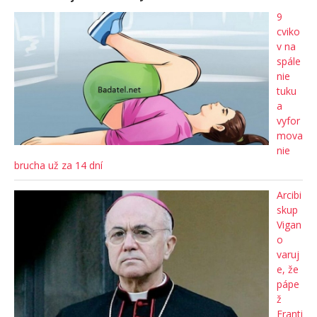
9
cviko
v na
spále
nie
tuku
a
vyfor
mova
nie
brucha už za 14 dní
Arcibi
skup
Vigan
o
varuj
e, že
pápe
ž
Franti