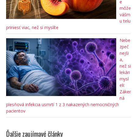
e
môže
vášm
u telu
priniesť viac, než si myslíte
Nebe
zpeč
nejši
a,
než si
lekári
mysl
eli:
Záker
ná
plesňová infekcia usmrtí 1 z 3 nakazených nemocničných
pacientov
Ďalšie zaujímavé články