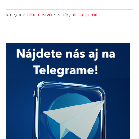
kategórie:
tehotenstvo
značky:
dieta
,
porod