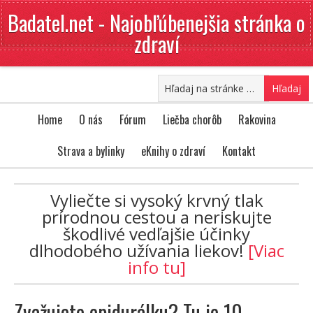
Badatel.net - Najobľúbenejšia stránka o
zdraví
Home
O nás
Fórum
Liečba chorôb
Rakovina
Strava a bylinky
eKnihy o zdraví
Kontakt
Vyliečte si vysoký krvný tlak
prírodnou cestou a neriskujte
škodlivé vedľajšie účinky
dlhodobého užívania liekov!
[Viac
info tu]
Zvažujete epidurálku? Tu je 10