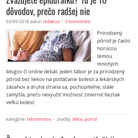
dôvodov, prečo radšej nie
03/05/2018
autor:
redakcia
3 komentáre
Prirodzený
pôrod je často
horúcou
témou
mnohých
blogov či online debát. Jeden tábor je za prirodzený
pôrod bez liekov na potláčanie bolesti a lekárskych
zásahov a druhá strana sa, pochopiteľne, stále
zamýšľa, prečo nevyužiť možnosť zmierniť beztak
veľkú bolesť.
kategórie:
tehotenstvo
značky:
dieta
,
porod