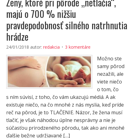
Ženy, ktoré pri pôrode „netlačia“,
majú o 700 % nižšiu
pravdepodobnosť silného natrhnutia
hrádze
24/01/2018
autor:
redakcia
3 komentáre
Možno ste
samy pôrod
nezažili, ale
viete niečo
o tom, čo
s ním súvisí, z toho, čo vám ukazujú médiá. A ak
existuje niečo, na čo mnohé z nás myslia, keď príde
reč na pôrod, je to TLAČENIE. Názor, že žena musí
tlačiť, je však náhodou úplne nesprávny a nie je
súčasťou prirodzeného pôrodu, tak ako ani mnohé
ďalšie bežne udržiavané […]