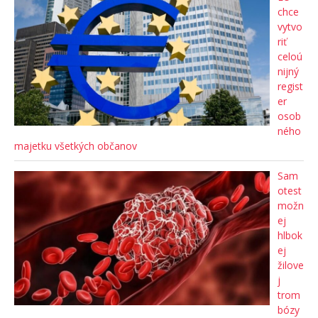
chce
vytvo
riť
celoú
nijný
regist
er
osob
ného
majetku všetkých občanov
Sam
otest
možn
ej
hlbok
ej
žilove
j
trom
bózy