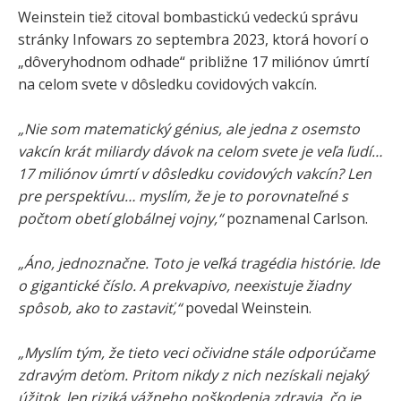
Weinstein tiež citoval bombastickú vedeckú správu
stránky Infowars zo septembra 2023, ktorá hovorí o
„dôveryhodnom odhade“ približne 17 miliónov úmrtí
na celom svete v dôsledku covidových vakcín.
„Nie som matematický génius, ale jedna z osemsto
vakcín krát miliardy dávok na celom svete je veľa ľudí…
17 miliónov úmrtí v dôsledku covidových vakcín? Len
pre perspektívu… myslím, že je to porovnateľné s
počtom obetí globálnej vojny,“
poznamenal Carlson.
„Áno, jednoznačne. Toto je veľká tragédia histórie. Ide
o gigantické číslo. A prekvapivo, neexistuje žiadny
spôsob, ako to zastaviť,“
povedal Weinstein.
„Myslím tým, že tieto veci očividne stále odporúčame
zdravým deťom. Pritom nikdy z nich nezískali nejaký
úžitok, len riziká vážneho poškodenia zdravia, čo je