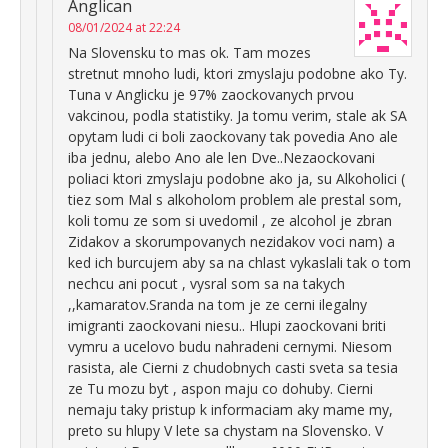
Anglican
08/01/2024 at 22:24
Na Slovensku to mas ok. Tam mozes
stretnut mnoho ludi, ktori zmyslaju podobne ako Ty.
Tuna v Anglicku je 97% zaockovanych prvou
vakcinou, podla statistiky. Ja tomu verim, stale ak SA
opytam ludi ci boli zaockovany tak povedia Ano ale
iba jednu, alebo Ano ale len Dve..Nezaockovani
poliaci ktori zmyslaju podobne ako ja, su Alkoholici (
tiez som Mal s alkoholom problem ale prestal som,
koli tomu ze som si uvedomil , ze alcohol je zbran
Zidakov a skorumpovanych nezidakov voci nam) a
ked ich burcujem aby sa na chlast vykaslali tak o tom
nechcu ani pocut , vysral som sa na takych
,,kamaratov.Sranda na tom je ze cerni ilegalny
imigranti zaockovani niesu.. Hlupi zaockovani briti
vymru a ucelovo budu nahradeni cernymi. Niesom
rasista, ale Cierni z chudobnych casti sveta sa tesia
ze Tu mozu byt , aspon maju co dohuby. Cierni
nemaju taky pristup k informaciam aky mame my,
preto su hlupy V lete sa chystam na Slovensko. V