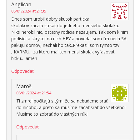
Anglican
08/01/2024 at 21:35
Dnes som urobil dobry skutok particka
skolakov zacala strkat do jedneho mensieho skolaka.
Nikti nerobil nic, ostatny rodicia nezaujem. Tak som k nim
podisiel a skrykol na nich HEY a povedal som I’m nech SA
pakuju domov, nechali ho tak..Prekazil som tymto tzv
,,KARMU,, za ktoru mal ten mensi skolak vyfasovat
bitku… amen
Odpovedať
Maroš
08/01/2024 at 21:54
Tí zmrdi počítajú s tým, že sa nebudeme srať
do ničoho, a preto sa musíme začať srať do všetkého!
Musíme to zobrať do vlastných rúk!
Odpovedať