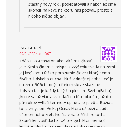
šťastný nový rok , podebatovali a nakoniec sme
skončili na káve na ktorú nás pozval., proste z
ničoho nič sa objavil….
Israismael
09/01/2024 at 10:07
Zdá sa to Achnaton ako taká maličkosť
,ale týmto činom si prispel k zvýšeniu svetla na zemi
,aj keď tomu ťažko porozumie človek ktorý nemá
živého ľudského ducha ..Nuž v dnešnej dobe keď je
na zemi 90% temných foriem skrze skazené
ľudstvo,tak je každý taký čin plus pre Svetlo(Boha)
,ktoré sa už viac a viac tlačí na túto planétu, až do
pár rokov vytlačí temnoty úplne ..To je vôľa Božia a
to je zmyslom Veľkej Očisty ktorá už beží a bude
ešte omnoho zreteľnejšia v najbližších rokoch..
Skončí lenivosť ducha …A pre tých ktorí nemajú
lenivého ducha,tak sem dávam túto prednášku