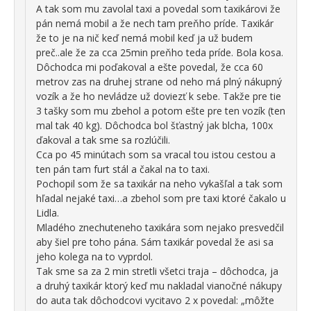
A tak som mu zavolal taxi a povedal som taxikárovi že
pán nemá mobil a že nech tam preňho príde. Taxikár
že to je na nič keď nemá mobil keď ja už budem
preč..ale že za cca 25min preňho teda príde. Bola kosa.
Dôchodca mi poďakoval a ešte povedal, že cca 60
metrov zas na druhej strane od neho má plný nákupný
vozík a že ho nevládze už doviezť k sebe. Takže pre tie
3 tašky som mu zbehol a potom ešte pre ten vozík (ten
mal tak 40 kg). Dôchodca bol šťastný jak blcha, 100x
ďakoval a tak sme sa rozlúčili.
Cca po 45 minútach som sa vracal tou istou cestou a
ten pán tam furt stál a čakal na to taxi.
Pochopil som že sa taxikár na neho vykašľal a tak som
hľadal nejaké taxi…a zbehol som pre taxi ktoré čakalo u
Lidla.
Mladého znechuteneho taxikára som nejako presvedčil
aby šiel pre toho pána. Sám taxikár povedal že asi sa
jeho kolega na to vyprdol.
Tak sme sa za 2 min stretli všetci traja – dôchodca, ja
a druhý taxikár ktorý keď mu nakladal vianočné nákupy
do auta tak dôchodcovi vycitavo 2 x povedal: „môžte