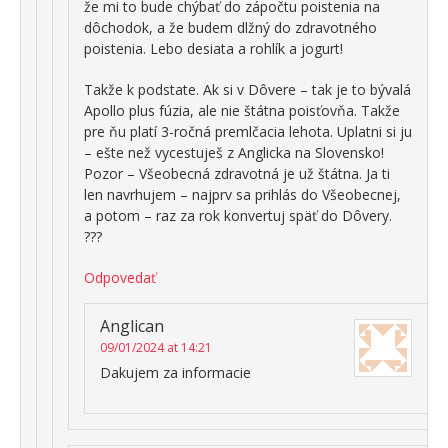
že mi to bude chýbať do zápočtu poistenia na
dôchodok, a že budem dlžný do zdravotného
poistenia. Lebo desiata a rohlík a jogurt!
Takže k podstate. Ak si v Dôvere – tak je to bývalá
Apollo plus fúzia, ale nie štátna poisťovňa. Takže
pre ňu platí 3-ročná premlčacia lehota. Uplatni si ju
– ešte než vycestuješ z Anglicka na Slovensko!
Pozor – Všeobecná zdravotná je už štátna. Ja ti
len navrhujem – najprv sa prihlás do Všeobecnej,
a potom – raz za rok konvertuj späť do Dôvery.
???
Odpovedať
Anglican
09/01/2024 at 14:21
Dakujem za informacie