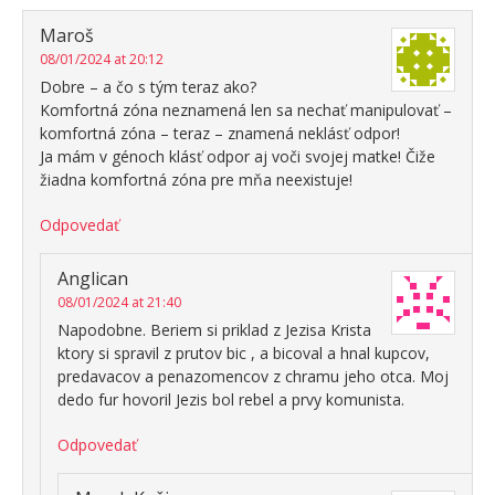
Maroš
08/01/2024 at 20:12
Dobre – a čo s tým teraz ako?
Komfortná zóna neznamená len sa nechať manipulovať –
komfortná zóna – teraz – znamená neklásť odpor!
Ja mám v génoch klásť odpor aj voči svojej matke! Čiže
žiadna komfortná zóna pre mňa neexistuje!
Odpovedať
Anglican
08/01/2024 at 21:40
Napodobne. Beriem si priklad z Jezisa Krista
ktory si spravil z prutov bic , a bicoval a hnal kupcov,
predavacov a penazomencov z chramu jeho otca. Moj
dedo fur hovoril Jezis bol rebel a prvy komunista.
Odpovedať