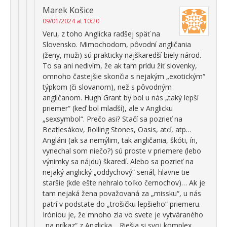
Marek Košice
09/01/2024 at 10:20
Veru, z toho Anglicka radšej späť na
Slovensko. Mimochodom, pôvodní angličania
(ženy, muži) sú prakticky najškaredší biely národ.
To sa ani nedivím, že ak tam prídu žiť slovenky,
omnoho častejšie skončia s nejakým „exotickým“
týpkom (či slovanom), než s pôvodným
angličanom. Hugh Grant by bol u nás „taký lepší
priemer“ (keď bol mladší), ale v Anglicku
„sexsymbol“. Prečo asi? Stačí sa pozrieť na
Beatlesákov, Rolling Stones, Oasis, atď, atp…
Angláni (ak sa nemýlim, tak angličania, škóti, íri,
vynechal som niečo?) sú proste v priemere (lebo
výnimky sa nájdu) škaredí. Alebo sa pozrieť na
nejaký anglický „oddychový“ seriál, hlavne tie
staršie (kde ešte nehralo toľko černochov)… Ak je
tam nejaká žena považovaná za „missku“, u nás
patrí v podstate do „trošičku lepšieho“ priemeru.
Iróniou je, že mnoho zla vo svete je vytváraného
„na príkaz“ z Anglicka… Riešia si svoj komplex