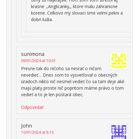
krasne ,,Anglicanky,, ktore malu zahranicne
korene. Celkovo my slovaci sme velmi pekni a
dobri ludia.
sunimona
09/01/2024 at 10:01
Presne tak do ničoho sa nesrať o ničom
nevedieť… Dnes som to vysvetľoval o obecných
úradoch nikto nič nesmel vedieť čo sa tam deje aké
majú platy proste nič popritom máme právo o tom
vedieť a to je len postará obec.
Odpovedať
John
10/01/2024 at 8:13