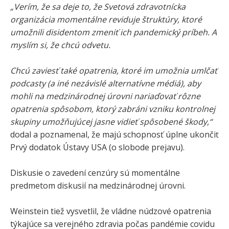
„Verím, že sa deje to, že Svetová zdravotnícka
organizácia momentálne reviduje štruktúry, ktoré
umožnili disidentom zmeniť ich pandemický príbeh. A
myslím si, že chcú odvetu.
Chcú zaviesť také opatrenia, ktoré im umožnia umlčať
podcasty (a iné nezávislé alternatívne médiá), aby
mohli na medzinárodnej úrovni nariaďovať rôzne
opatrenia spôsobom, ktorý zabráni vzniku kontrolnej
skupiny umožňujúcej jasne vidieť spôsobené škody,“
dodal a poznamenal, že majú schopnosť úplne ukončiť
Prvý dodatok Ústavy USA (o slobode prejavu).
Diskusie o zavedení cenzúry sú momentálne
predmetom diskusií na medzinárodnej úrovni.
Weinstein tiež vysvetlil, že vládne núdzové opatrenia
týkajúce sa verejného zdravia počas pandémie covidu