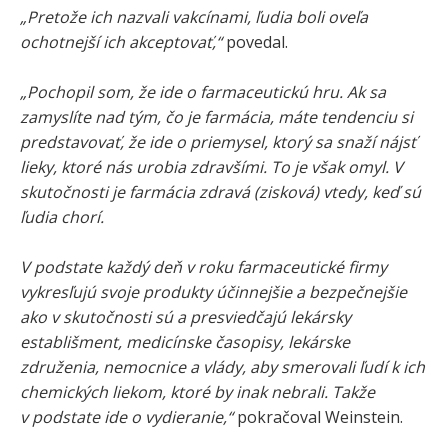
„Pretože ich nazvali vakcínami, ľudia boli oveľa
ochotnejší ich akceptovať,“
povedal.
„Pochopil som, že ide o farmaceutickú hru. Ak sa
zamyslíte nad tým, čo je farmácia, máte tendenciu si
predstavovať, že ide o priemysel, ktorý sa snaží nájsť
lieky, ktoré nás urobia zdravšími. To je však omyl. V
skutočnosti je farmácia zdravá (zisková) vtedy, keď sú
ľudia chorí.
V podstate každý deň v roku farmaceutické firmy
vykresľujú svoje produkty účinnejšie a bezpečnejšie
ako v skutočnosti sú a presviedčajú lekársky
establišment, medicínske časopisy, lekárske
združenia, nemocnice a vlády, aby smerovali ľudí k ich
chemických liekom, ktoré by inak nebrali. Takže
v podstate ide o vydieranie,“
pokračoval Weinstein.