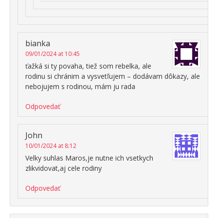
bianka
09/01/2024 at 10:45
ťažká si ty povaha, tiež som rebelka, ale
rodinu si chránim a vysvetľujem – dodávam dôkazy, ale
nebojujem s rodinou, mám ju rada
Odpovedať
John
10/01/2024 at 8:12
Velky suhlas Maros,je nutne ich vsetkych
zlikvidovat,aj cele rodiny
Odpovedať