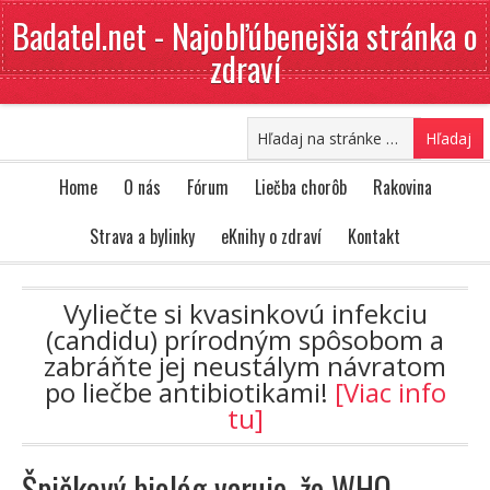
Badatel.net - Najobľúbenejšia stránka o
zdraví
Home
O nás
Fórum
Liečba chorôb
Rakovina
Strava a bylinky
eKnihy o zdraví
Kontakt
Vyliečte si kvasinkovú infekciu
(candidu) prírodným spôsobom a
zabráňte jej neustálym návratom
po liečbe antibiotikami!
[Viac info
tu]
Špičkový biológ varuje, že WHO