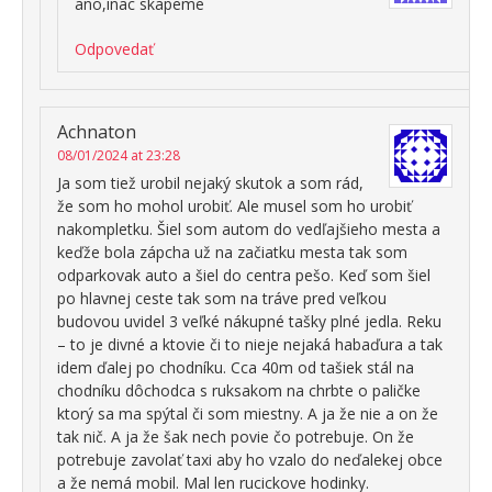
ano,inac skapeme
Odpovedať
Achnaton
08/01/2024 at 23:28
Ja som tiež urobil nejaký skutok a som rád,
že som ho mohol urobiť. Ale musel som ho urobiť
nakompletku. Šiel som autom do vedľajšieho mesta a
keďže bola zápcha už na začiatku mesta tak som
odparkovak auto a šiel do centra pešo. Keď som šiel
po hlavnej ceste tak som na tráve pred veľkou
budovou uvidel 3 veľké nákupné tašky plné jedla. Reku
– to je divné a ktovie či to nieje nejaká habaďura a tak
idem ďalej po chodníku. Cca 40m od tašiek stál na
chodníku dôchodca s ruksakom na chrbte o paličke
ktorý sa ma spýtal či som miestny. A ja že nie a on že
tak nič. A ja že šak nech povie čo potrebuje. On že
potrebuje zavolať taxi aby ho vzalo do neďalekej obce
a že nemá mobil. Mal len rucickove hodinky.