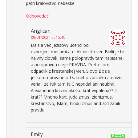
patri kralovstvo nebeske.
Odpovedať
Anglican
09/01/2024 at 15:40
Dalsia vec Jezisovy ucenci boli
ozbrojeni mecami atd. Ak niekto veri Biblii je to
naivny clovek, same polopravdy tam napisane,
a polopravda nieje PRAVDA. Preto som
odpadlik z krestanskej vieri. Slovo Bozie
jeskorumpovane od sameho zaciatku a naivni
veria , ze Nik tam NIC nepridal ani neubral…
Alexandrina kniznicakolko krat vypalena?? 2
krat?? Mnoho kart. Judaizmus, zionizmus,
krestanstvo, Islam, hinduizmus and atd zabili
pravdu
Emily