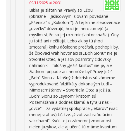
09/11/2025 at 20:31
Biblia je zlátanina Pravdy so Lžou
(obrazne – Ježišovvými slovami povedané –
„Pšenica“ s „Kúkoľom“). A tej knihe slepoveriace
„ovečky“ dôverujú, hoci jej nerozumejú (a
myslím si, že sa jej rozumieť ani nesnažia). Ony
ju totiž ani nečítajú. Lebo ak by tú (hoci
zmotanú) knihu dôsledne prečítali, pochopili by,
že čipovací vrah hovoriaci si „Boh Sionu“ nie je
Stvoriteľ Otec, a Ježišov posmrtný židovský
náhradník – falošný „Ježiš-kristus“ nie je, a v
žiadnom prípade ani nemôže byť Pravý Ježiš.
„Boh“ Sionu a falošný židokristus sú zámerne
vyprodukované falzifikáty dokonalých Ľudí –
Mimozemšťanov – Stvoriteľa Otca a Ježiša.
„Boh“ Sionu so „synom“ kristom sú
Pozemšťania a dodnes klamú a týrajú nás –
„ovce“ – za výdatnej spolupráce „lekárov“ (viac-
menej vrahov) t.č. tzv. „život zachraňujúcimi
vakcínami“. Kvôli tejto zámernej zmotanosti
nielen jazykov, ale aj učení, tú máme kvantum