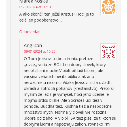
Marek Košice
09/01/2024 at 10:13
A ako skončil ten Ježiš Kristus? Hoci je to
celé len podobenstvo….
Odpovedať
Anglican
09/01/2024 at 15:25
O Tom Jezisovi to bola ironia. pretoze
,,ovce,, veria ze BOL Len dobry clovek, ktory
neublizil ani muche.V biblii bil ludi bicom, ale
vacsina veriacich necita bibliu a ak ano
nerozumeju nicomu. Vdaka Jezisovi zidia ovladli,
okradli a zotrocili pohanov (krestanstvo). Preto si
myslim ze jezis je vymysel, hoci jeho ucenie je
mojmu srdcu blizke. Ale Socrates ucil tiez v
pohode, Buddha tiez, Krishna tiez a nespocetne
mnozstvo inych. Normally clovek vie rozozna
,dobre od zleho. A v biblii SA tiez pise, ze ti ktori su
dobrymi ludmi a nepoznaju zakon, rovnako I’m