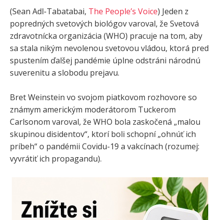
(Sean Adl-Tabatabai,
The People’s Voice
) Jeden z
popredných svetových biológov varoval, že Svetová
zdravotnícka organizácia (WHO) pracuje na tom, aby
sa stala nikým nevolenou svetovou vládou, ktorá pred
spustením ďalšej pandémie úplne odstráni národnú
suverenitu a slobodu prejavu.
Bret Weinstein vo svojom piatkovom rozhovore so
známym americkým moderátorom Tuckerom
Carlsonom varoval, že WHO bola zaskočená „malou
skupinou disidentov“, ktorí boli schopní „ohnúť ich
príbeh“ o pandémii Covidu-19 a vakcínach (rozumej:
vyvrátiť ich propagandu).