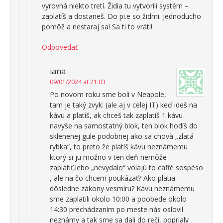
vyrovná niekto tretí. Židia tu vytvorili systém –
zaplatíš a dostaneš. Do pi.e so židmi. Jednoducho
pomôž a nestaraj sa! Sa ti to vráti!
Odpovedať
iana
09/01/2024 at 21:03
Po novom roku sme boli v Neapole,
tam je taký zvyk: (ale aj v celej IT) keď ideš na
kávu a platíš, ak chceš tak zaplatíš 1 kávu
navyše na samostatný blok, ten blok hodíš do
sklenenej gule podobnej ako sa chovà „zlatá
rybka“, to preto že platíš kávu neznámemu
ktorý si ju možno v ten deň nemôže
zaplatiť,lebo „nevydalo“ volajù to caffè sospéso
, ale na čo chcem poukázať? Ako platia
dôsledne zákony vesmíru? Kávu neznámemu
sme zaplatili okolo 10:00 a poobede okolo
14:30 prechádzaním po meste nás oslovil
neznámy a tak sme sa dali do reči, poprialy