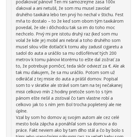
poďakovať pánovi! Ten mi samozrejme zasa 100x
ďakoval a ani netušil, že som mu musel zavolať
druhého taxikára lebo ten prvý ho nechal v štichu. Fest
mňa to dostalo – to že keď som obom tým taxikárom
povedal, že ide i dôchodcu tak sa im do toho moc
nechcelo. Prvý mi pre istotu druhý raz (keď som mu
volal že kde je) mobil ani nebral a toho druhého som
musel silou vôle dotlačiť k tomu aby zadusil cigaretu a
sadol do auta a uráčilo sa mu odšoférivať tých 200
metrov k tomu pánovi ktorému to ešte dal zožrať za
to, že potrebuje pomôcť, teda skôr odviezť za €. Ale ak
tak mu ďakujem, že sa mu uráčilo. Potom som už
odkráčal z tej misie do auta a prášil domov. Popísal
som to v skratke ale strávil som tam na tej nečakanej
misii celkovo mín 2 hodiny pretože som to s tým
pánom ešte riešil a zisťoval čo tam vlastne robí a
celkovo jak to s ním jem Bol trocha popletený ale nie
úplne.
Vzal by som ho domov aj svojim autom ale cez celé
mesto bola zápcha a ponáhľal som sa domov a do
práce. Fakt neviem ako by tam dlho stál a čo by bolo s
tými jeho vianočnými nákupmi (asi za vela€) keby som