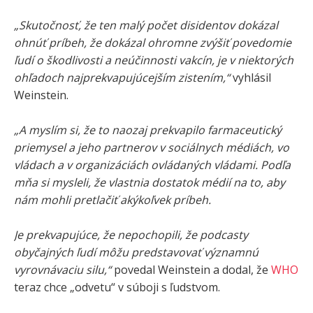
„Skutočnosť, že ten malý počet disidentov dokázal
ohnúť príbeh, že dokázal ohromne zvýšiť povedomie
ľudí o škodlivosti a neúčinnosti vakcín, je v niektorých
ohľadoch najprekvapujúcejším zistením,“
vyhlásil
Weinstein.
„A myslím si, že to naozaj prekvapilo farmaceutický
priemysel a jeho partnerov v sociálnych médiách, vo
vládach a v organizáciách ovládaných vládami. Podľa
mňa si mysleli, že vlastnia dostatok médií na to, aby
nám mohli pretlačiť akýkoľvek príbeh.
Je prekvapujúce, že nepochopili, že podcasty
obyčajných ľudí môžu predstavovať významnú
vyrovnávaciu silu,“
povedal Weinstein a dodal, že
WHO
teraz chce „odvetu“ v súboji s ľudstvom.