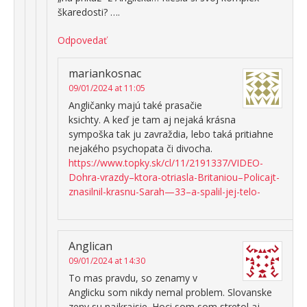
škaredosti? ….
Odpovedať
mariankosnac
09/01/2024 at 11:05
Angličanky majú také prasačie
ksichty. A keď je tam aj nejaká krásna
sympoška tak ju zavraždia, lebo taká pritiahne
nejakého psychopata či divocha.
https://www.topky.sk/cl/11/2191337/VIDEO-
Dohra-vrazdy–ktora-otriasla-Britaniou–Policajt-
znasilnil-krasnu-Sarah—33–a-spalil-jej-telo-
Anglican
09/01/2024 at 14:30
To mas pravdu, so zenamy v
Anglicku som nikdy nemal problem. Slovanske
zeny su najkrajsie. Hoci som som stretol aj