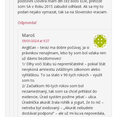
poistovni Dovera mam dlh cez 6000 EUR, pretoze
som SA v Roku 2015 zabudol odhlasit. Ak sa my to
podari nejako vymazat, tak sa na Slovensko vraciam.
Odpovedať
Maroš
09/01/2024 at 9:27
Angličan – teraz ma dobre počúvaj. Ja si
právnikov nenajímam, lebo by som bol vďaka nim
už dávno bezdomovec!
1/ Dlhy voči štátu sú nepremlčatelné – pokiaľ štát
nevykoná amnestiu zvláštnym zákonom alebo
vyhláškou. To sa stalo v 90-tych rokoch – využil
som to.
2/ Začiatkom 90-tych rokov som bol
nezamestnaný, tak som sa chcel prihlásiť do
evidencie, Úrad systém poďme jebať – ulica.
Úradníčka akurát žrala rohlík a jogurt, že to nič –
netreba byť evidovaný – „Akurát nebudete
dostávať podporu!“ – ale už mi ku.va nepovedala,