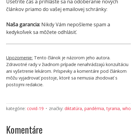
Ušetrite čas a prihláste sa na odoberanie nových
článkov priamo do vašej emailovej schránky:
Naša garancia:
Nikdy Vám nepošleme spam a
kedykoľvek sa môžete odhlásiť.
Upozornenie:
Tento článok je názorom jeho autora.
Zdravotné rady v žiadnom prípade nenahrádzajú konzultáciu
ani vyšetrenie lekárom. Príspevky a komentáre pod článkom
môžu vyjadrovať postoje, ktoré sa nemusia zhodovať s
postojmi redakcie.
kategórie:
covid-19
značky:
diktatúra
,
pandémia
,
tyrania
,
who
Komentáre