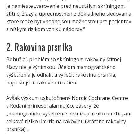
je namieste „varovanie pred neustálym skríningom
štítnej žľazy a uprednostnenie dôkladného sledovania,
ktoré môže byť vhodnejšou možnosťou pre pacientov
s nízkym rizikom vzniku nádorov.“
2. Rakovina prsníka
Bohužiaľ, problém so skríningom rakoviny štítnej
žľazy nie je výnimkou. Účelom mamografického
vyšetrenia je odhaliť a vyliečiť rakovinu prsníka,
najčastejšou rakovinou u žien.
Avšak výskum uskutočnený Nordic Cochrane Centre
v Kodani priniesol alarmujúce závery, že
„mamografické vyšetrenie neznižuje riziko úmrtia, ani
celkové riziko úmrtia na rakovinu (vrátane rakoviny
prsníka)“.