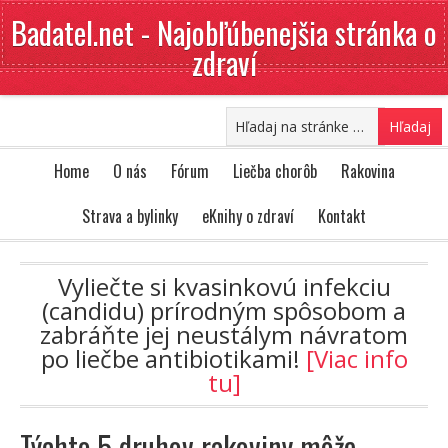
Badatel.net - Najobľúbenejšia stránka o
zdraví
Home
O nás
Fórum
Liečba chorôb
Rakovina
Strava a bylinky
eKnihy o zdraví
Kontakt
Vyliečte si kvasinkovú infekciu
(candidu) prírodným spôsobom a
zabráňte jej neustálym návratom
po liečbe antibiotikami!
[Viac info
tu]
Týchto 5 druhov rakoviny môže