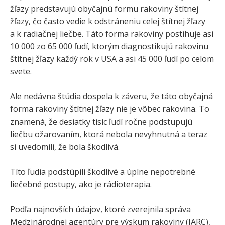
žľazy predstavujú obyčajnú formu rakoviny štítnej
žľazy, čo často vedie k odstráneniu celej štítnej žľazy
a k radiačnej liečbe. Táto forma rakoviny postihuje asi
10 000 zo 65 000 ľudí, ktorým diagnostikujú rakovinu
štítnej žľazy každý rok v USA a asi 45 000 ľudí po celom
svete.
Ale nedávna štúdia dospela k záveru, že táto obyčajná
forma rakoviny štítnej žľazy nie je vôbec rakovina. To
znamená, že desiatky tisíc ľudí ročne podstupujú
liečbu ožarovaním, ktorá nebola nevyhnutná a teraz
si uvedomili, že bola škodlivá.
Títo ľudia podstúpili škodlivé a úplne nepotrebné
liečebné postupy, ako je rádioterapia.
Podľa najnovších údajov, ktoré zverejnila správa
Medzinárodnej agentúry pre výskum rakoviny (IARC),