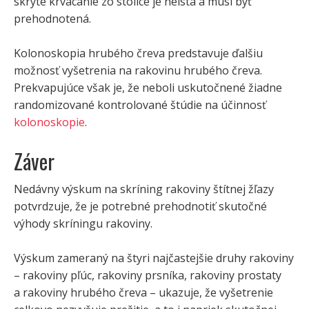
skryté krvácanie zo stolice je neistá a musí byť
prehodnotená.
Kolonoskopia hrubého čreva predstavuje ďalšiu
možnosť vyšetrenia na rakovinu hrubého čreva.
Prekvapujúce však je, že neboli uskutočnené žiadne
randomizované kontrolované štúdie na účinnosť
kolonoskopie
.
Záver
Nedávny výskum na skríning rakoviny štítnej žľazy
potvrdzuje, že je potrebné prehodnotiť skutočné
výhody skríningu rakoviny.
Výskum zameraný na štyri najčastejšie druhy rakoviny
– rakoviny pľúc, rakoviny prsníka, rakoviny prostaty
a rakoviny hrubého čreva – ukazuje, že vyšetrenie