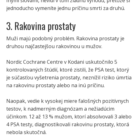
Inými slovami, nevidí v tom žiadnu výhodu, pretože si
jednoducho vymeníte jednu príčinu smrti za druhú.
3. Rakovina prostaty
Muži majú podobný problém. Rakovina prostaty je
druhou najčastejšou rakovinou u mužov.
Nordic Cochrane Centre v Kodani uskutočnilo 5
kontrolovaných štúdií, ktoré zistili, že PSA test, ktorý
je súčasťou vyšetrenia prostaty, neznížil riziko úmrtia
na rakovinu prostaty alebo na inú príčinu.
Naopak, vedie k vysokej miere falošných pozitívnych
testov, k nadmerným diagnózam a nežiadúcim
účinkom. 12 až 13 % mužom, ktorí absolvovali 3 alebo
4 PSA testy, diagnostikovali rakovinu prostaty, ktorá
nebola skutočná.