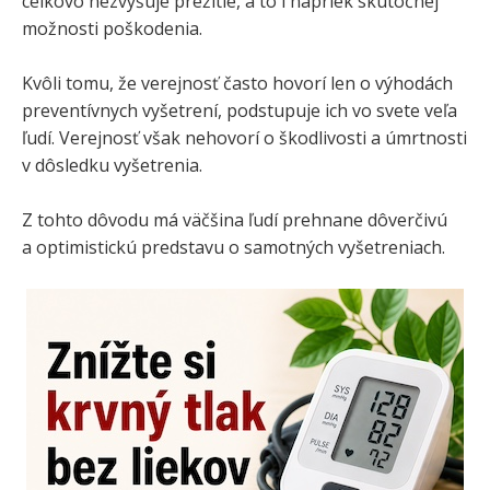
celkovo nezvyšuje prežitie, a to i napriek skutočnej
možnosti poškodenia.
Kvôli tomu, že verejnosť často hovorí len o výhodách
preventívnych vyšetrení, podstupuje ich vo svete veľa
ľudí. Verejnosť však nehovorí o škodlivosti a úmrtnosti
v dôsledku vyšetrenia.
Z tohto dôvodu má väčšina ľudí prehnane dôverčivú
a optimistickú predstavu o samotných vyšetreniach.