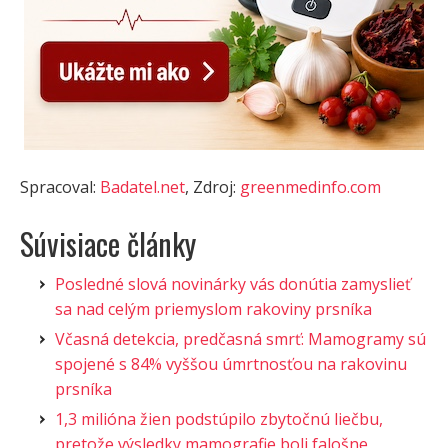
Spracoval:
Badatel.net
, Zdroj:
greenmedinfo.com
Súvisiace články
Posledné slová novinárky vás donútia zamyslieť
sa nad celým priemyslom rakoviny prsníka
Včasná detekcia, predčasná smrť: Mamogramy sú
spojené s 84% vyššou úmrtnosťou na rakovinu
prsníka
1,3 milióna žien podstúpilo zbytočnú liečbu,
pretože výsledky mamografie boli falošne