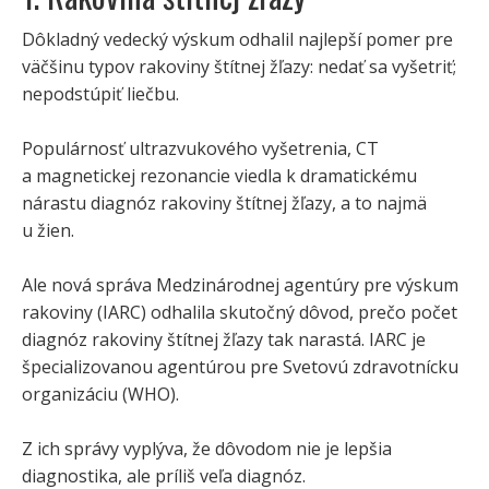
Dôkladný vedecký výskum odhalil najlepší pomer pre
väčšinu typov rakoviny štítnej žľazy: nedať sa vyšetriť;
nepodstúpiť liečbu.
Populárnosť ultrazvukového vyšetrenia, CT
a magnetickej rezonancie viedla k dramatickému
nárastu diagnóz rakoviny štítnej žľazy, a to najmä
u žien.
Ale nová správa Medzinárodnej agentúry pre výskum
rakoviny (IARC) odhalila skutočný dôvod, prečo počet
diagnóz rakoviny štítnej žľazy tak narastá. IARC je
špecializovanou agentúrou pre Svetovú zdravotnícku
organizáciu (WHO).
Z ich správy vyplýva, že dôvodom nie je lepšia
diagnostika, ale príliš veľa diagnóz.