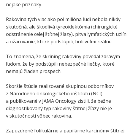
nejaké príznaky.
Rakovina tých viac ako pol milióna ľudí nebola nikdy
skutočná, ale škodlivá tyreoidektómia (chirurgické
odstránenie celej štítnej žľazy), pitva lymfatických uzlín
a ožarovanie, ktoré podstúpili, boli veľmi reálne.
To znamená, že skríning rakoviny povedal zdravým
ľuďom, že by podstúpili nebezpečné liečby, ktoré
nemajú žiaden prospech.
Skoršie štúdie realizované skupinou odborníkov
z Národného onkologického inštitútu (NCI)
a publikované v JAMA Oncology zistili, že bežne
diagnostikovaný typ rakoviny štítnej žľazy nie je
v skutočnosti vôbec rakovina.
Zapuzdrené folikulárne a papilárne karcinómy štítnej