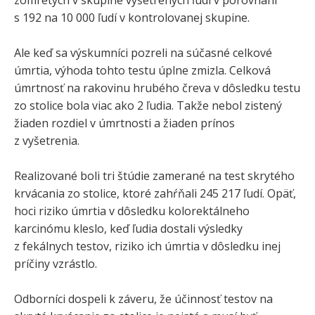
s 192 na 10 000 ľudí v kontrolovanej skupine.
Ale keď sa výskumníci pozreli na súčasné celkové
úmrtia, výhoda tohto testu úplne zmizla. Celková
úmrtnosť na rakovinu hrubého čreva v dôsledku testu
zo stolice bola viac ako 2 ľudia. Takže nebol zistený
žiaden rozdiel v úmrtnosti a žiaden prínos
z vyšetrenia.
Realizované boli tri štúdie zamerané na test skrytého
krvácania zo stolice, ktoré zahŕňali 245 217 ľudí. Opäť,
hoci riziko úmrtia v dôsledku kolorektálneho
karcinómu kleslo, keď ľudia dostali výsledky
z fekálnych testov, riziko ich úmrtia v dôsledku inej
príčiny vzrástlo.
Odborníci dospeli k záveru, že účinnosť testov na