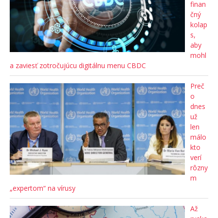
finan
čný
kolap
s,
aby
mohl
a zaviesť zotročujúcu digitálnu menu CBDC
Preč
o
dnes
už
len
málo
kto
verí
rôzny
m
„expertom“ na vírusy
Až