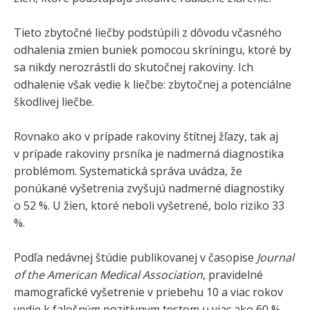
Tieto zbytočné liečby podstúpili z dôvodu včasného
odhalenia zmien buniek pomocou skríningu, ktoré by
sa nikdy nerozrástli do skutočnej rakoviny. Ich
odhalenie však vedie k liečbe: zbytočnej a potenciálne
škodlivej liečbe.
Rovnako ako v prípade rakoviny štítnej žľazy, tak aj
v prípade rakoviny prsníka je nadmerná diagnostika
problémom. Systematická správa uvádza, že
ponúkané vyšetrenia zvyšujú nadmerné diagnostiky
o 52 %. U žien, ktoré neboli vyšetrené, bolo riziko 33
%.
Podľa nedávnej štúdie publikovanej v časopise
Journal
of the American Medical Association
, pravidelné
mamografické vyšetrenie v priebehu 10 a viac rokov
vedie k falošným pozitívnym testom u viac ako 60 %