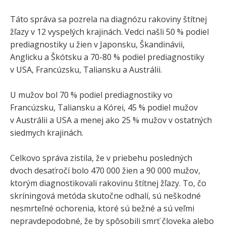
Táto správa sa pozrela na diagnózu rakoviny štítnej
žľazy v 12 vyspelých krajinách. Vedci našli 50 % podiel
prediagnostiky u žien v Japonsku, Škandinávii,
Anglicku a Škótsku a 70-80 % podiel prediagnostiky
v USA, Francúzsku, Taliansku a Austrálii.
U mužov bol 70 % podiel prediagnostiky vo
Francúzsku, Taliansku a Kórei, 45 % podiel mužov
v Austrálii a USA a menej ako 25 % mužov v ostatných
siedmych krajinách.
Celkovo správa zistila, že v priebehu posledných
dvoch desaťročí bolo 470 000 žien a 90 000 mužov,
ktorým diagnostikovali rakovinu štítnej žľazy. To, čo
skríningová metóda skutočne odhalí, sú neškodné
nesmrteľné ochorenia, ktoré sú bežné a sú veľmi
nepravdepodobné, že by spôsobili smrť človeka alebo