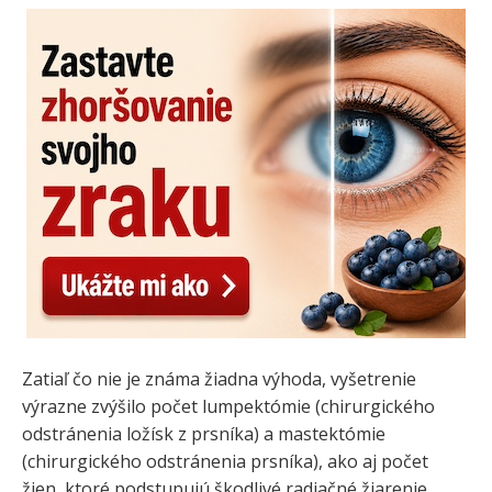
Zatiaľ čo nie je známa žiadna výhoda, vyšetrenie
výrazne zvýšilo počet lumpektómie (chirurgického
odstránenia ložísk z prsníka) a mastektómie
(chirurgického odstránenia prsníka), ako aj počet
žien, ktoré podstupujú škodlivé radiačné žiarenie.