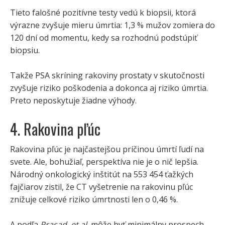
Tieto falošné pozitívne testy vedú k biopsii, ktorá
výrazne zvyšuje mieru úmrtia: 1,3 % mužov zomiera do
120 dní od momentu, kedy sa rozhodnú podstúpiť
biopsiu.
Takže PSA skríning rakoviny prostaty v skutočnosti
zvyšuje riziko poškodenia a dokonca aj riziko úmrtia.
Preto neposkytuje žiadne výhody.
4. Rakovina pľúc
Rakovina pľúc je najčastejšou príčinou úmrtí ľudí na
svete. Ale, bohužiaľ, perspektíva nie je o nič lepšia.
Národný onkologický inštitút na 553 454 ťažkých
fajčiarov zistil, že CT vyšetrenie na rakovinu pľúc
znižuje celkové riziko úmrtnosti len o 0,46 %.
A podľa
Prasad, et al.
môže byť minimálny prospech