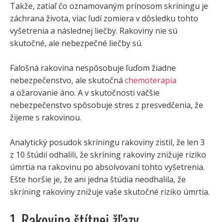
Takže, zatiaľ čo oznamovaným prínosom skríningu je
záchrana života, viac ľudí zomiera v dôsledku tohto
vyšetrenia a následnej liečby. Rakoviny nie sú
skutočné, ale nebezpečné liečby sú.
Falošná rakovina nespôsobuje ľuďom žiadne
nebezpečenstvo, ale skutočná
chemoterapia
a ožarovanie áno. A v skutočnosti väčšie
nebezpečenstvo spôsobuje stres z presvedčenia, že
žijeme s rakovinou.
Analytický posudok skríningu rakoviny zistil, že len 3
z 10 štúdií odhalili, že skríning rakoviny znižuje riziko
úmrtia na rakovinu po absolvovaní tohto vyšetrenia.
Ešte horšie je, že ani jedna štúdia neodhalila, že
skríning rakoviny znižuje vaše skutočné riziko úmrtia.
1. Rakovina štítnej žľazy