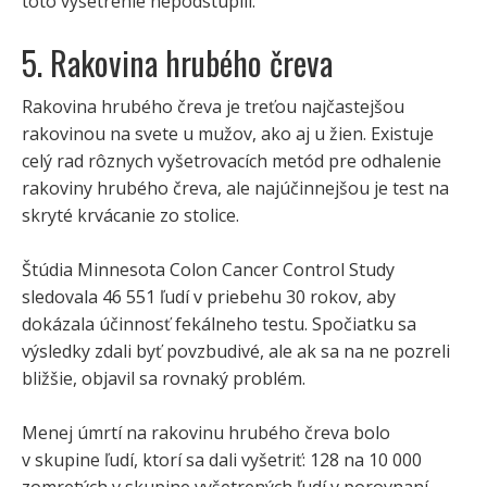
toto vyšetrenie nepodstúpili.
5. Rakovina hrubého čreva
Rakovina hrubého čreva je treťou najčastejšou
rakovinou na svete u mužov, ako aj u žien. Existuje
celý rad rôznych vyšetrovacích metód pre odhalenie
rakoviny hrubého čreva, ale najúčinnejšou je test na
skryté krvácanie zo stolice.
Štúdia Minnesota Colon Cancer Control Study
sledovala 46 551 ľudí v priebehu 30 rokov, aby
dokázala účinnosť fekálneho testu. Spočiatku sa
výsledky zdali byť povzbudivé, ale ak sa na ne pozreli
bližšie, objavil sa rovnaký problém.
Menej úmrtí na rakovinu hrubého čreva bolo
v skupine ľudí, ktorí sa dali vyšetriť: 128 na 10 000
zomretých v skupine vyšetrených ľudí v porovnaní