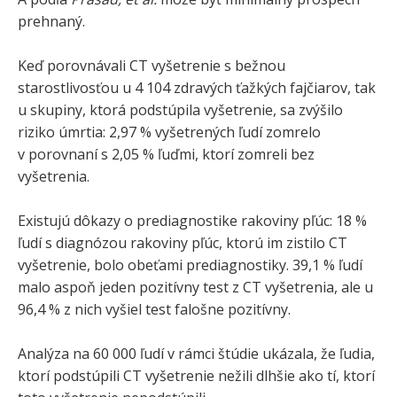
prehnaný.
Keď porovnávali CT vyšetrenie s bežnou
starostlivosťou u 4 104 zdravých ťažkých fajčiarov, tak
u skupiny, ktorá podstúpila vyšetrenie, sa zvýšilo
riziko úmrtia: 2,97 % vyšetrených ľudí zomrelo
v porovnaní s 2,05 % ľuďmi, ktorí zomreli bez
vyšetrenia.
Existujú dôkazy o prediagnostike rakoviny pľúc: 18 %
ľudí s diagnózou rakoviny pľúc, ktorú im zistilo CT
vyšetrenie, bolo obeťami prediagnostiky. 39,1 % ľudí
malo aspoň jeden pozitívny test z CT vyšetrenia, ale u
96,4 % z nich vyšiel test falošne pozitívny.
Analýza na 60 000 ľudí v rámci štúdie ukázala, že ľudia,
ktorí podstúpili CT vyšetrenie nežili dlhšie ako tí, ktorí