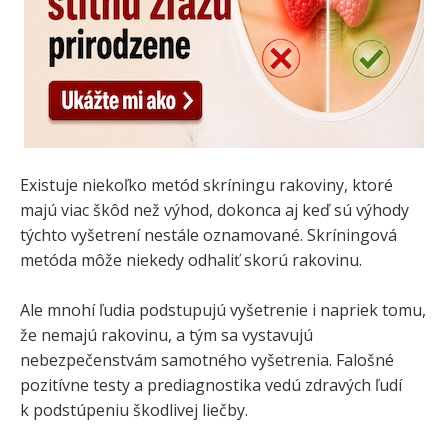
Existuje niekoľko metód skríningu rakoviny, ktoré
majú viac škôd než výhod, dokonca aj keď sú výhody
týchto vyšetrení nestále oznamované. Skríningová
metóda môže niekedy odhaliť skorú rakovinu.
Ale mnohí ľudia podstupujú vyšetrenie i napriek tomu,
že nemajú rakovinu, a tým sa vystavujú
nebezpečenstvám samotného vyšetrenia. Falošné
pozitívne testy a prediagnostika vedú zdravých ľudí
k podstúpeniu škodlivej liečby.