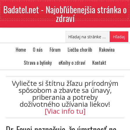
Badatel.net - Najobľúbenejšia stránka o
zdraví
Home
O nás
Fórum
Liečba chorôb
Rakovina
Strava a bylinky
eKnihy o zdraví
Kontakt
Vyliečte si štítnu žľazu prírodným
spôsobom a zbavte sa únavy,
priberania a potreby
doživotného užívania liekov!
[Viac info tu]
Dr. Fauci naznačuje, že úmrtnosť na