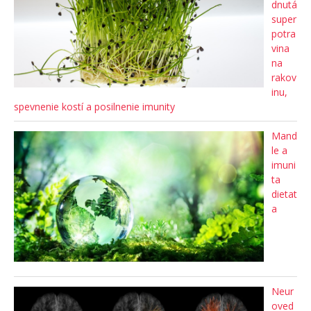
dnutá
super
potra
vina
na
rakov
inu,
spevnenie kostí a posilnenie imunity
Mand
le a
imuni
ta
dietat
a
Neur
oved