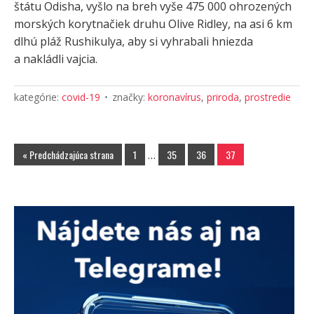
štátu Odisha, vyšlo na breh vyše 475 000 ohrozených
morských korytnačiek druhu Olive Ridley, na asi 6 km
dlhú pláž Rushikulya, aby si vyhrabali hniezda
a nakládli vajcia.
kategórie:
covid-19
značky:
koronavírus
,
priroda
,
prostredie
« Predchádzajúca strana
1
…
35
36
37