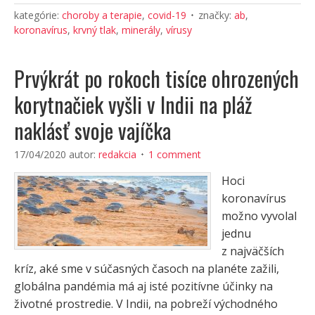
kategórie:
choroby a terapie
,
covid-19
značky:
ab
,
koronavírus
,
krvný tlak
,
minerály
,
vírusy
Prvýkrát po rokoch tisíce ohrozených
korytnačiek vyšli v Indii na pláž
naklásť svoje vajíčka
17/04/2020
autor:
redakcia
1 comment
Hoci
koronavírus
možno vyvolal
jednu
z najväčších
kríz, aké sme v súčasných časoch na planéte zažili,
globálna pandémia má aj isté pozitívne účinky na
životné prostredie. V Indii, na pobreží východného