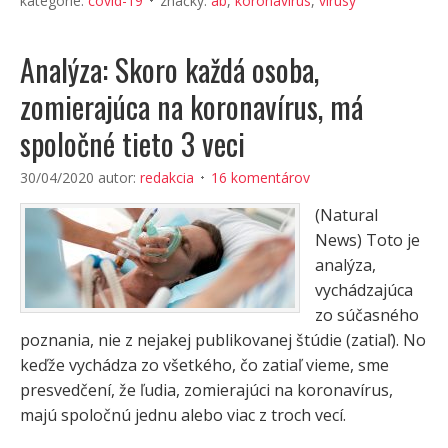
kategórie:
covid-19
značky:
ab
,
koronavírus
,
vírusy
Analýza: Skoro každá osoba,
zomierajúca na koronavírus, má
spoločné tieto 3 veci
30/04/2020
autor:
redakcia
16 komentárov
(Natural
News) Toto je
analýza,
vychádzajúca
zo súčasného
poznania, nie z nejakej publikovanej štúdie (zatiaľ). No
keďže vychádza zo všetkého, čo zatiaľ vieme, sme
presvedčení, že ľudia, zomierajúci na koronavírus,
majú spoločnú jednu alebo viac z troch vecí.