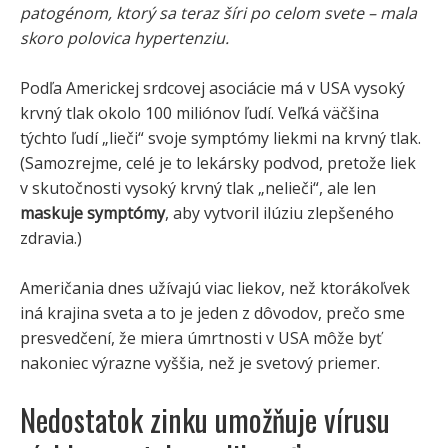
patogénom, ktorý sa teraz šíri po celom svete – mala
skoro polovica hypertenziu.
Podľa Americkej srdcovej asociácie má v USA vysoký
krvný tlak okolo 100 miliónov ľudí. Veľká väčšina
týchto ľudí „lieči“ svoje symptómy liekmi na krvný tlak.
(Samozrejme, celé je to lekársky podvod, pretože liek
v skutočnosti vysoký krvný tlak „nelieči“, ale len
maskuje symptómy
, aby vytvoril ilúziu zlepšeného
zdravia.)
Američania dnes užívajú viac liekov, než ktorákoľvek
iná krajina sveta a to je jeden z dôvodov, prečo sme
presvedčení, že miera úmrtnosti v USA môže byť
nakoniec výrazne vyššia, než je svetový priemer.
Nedostatok zinku umožňuje vírusu