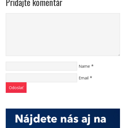
Pridajte komentár
*
Name
*
Email