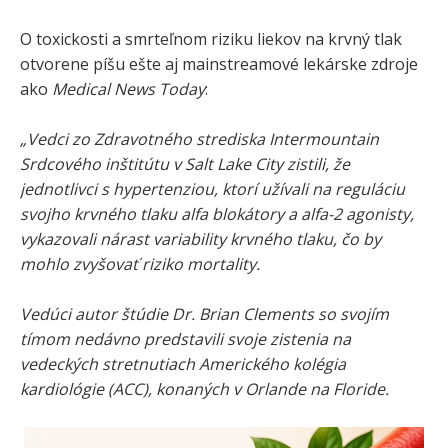
O toxickosti a smrteľnom riziku liekov na krvný tlak
otvorene píšu ešte aj mainstreamové lekárske zdroje
ako
Medical News Today
:
„Vedci zo Zdravotného strediska Intermountain
Srdcového inštitútu v Salt Lake City zistili, že
jednotlivci s hypertenziou, ktorí užívali na reguláciu
svojho krvného tlaku alfa blokátory a alfa-2 agonisty,
vykazovali nárast variability krvného tlaku, čo by
mohlo zvyšovať riziko mortality.
Vedúci autor štúdie Dr. Brian Clements so svojím
tímom nedávno predstavili svoje zistenia na
vedeckých stretnutiach Amerického kolégia
kardiológie (ACC), konaných v Orlande na Floride.