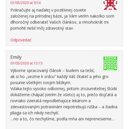
01/05/2020 at 9:54
Pokračujte aj naďalej v pozitívnej osvete
založenej na prírodnej báze, ja Vám verím nakoľko som
dlhoročný odberateľ Vašich článkov, a mnohokrát mi
pomohli riešiť môj zdravotný stav.
Odpovedať
Emily
01/05/2020 at 13:15
Výborne spracovaný článok – budem sa tešiť,
ak si ho „vezme k srdcu“ každý Váš čitateľ a jeho gro
posunie všetkým svojim blízkym.
Vďaka tejto vysoko odbornej, pritom zrozumiteľnej štúdii
dokážeme chápať (verím že všetci) aj to, prečo dojčatá a
rovnako zvieratá nepodliehajúce lekárom a
zdevastovaným potravinám nepotrebujú rúška – a žiadna
pliaga sa ich nikdy nechytí.
…no a to, čo nechytíme, podľa mňa ani neprenesieme…