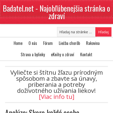
Badatel.net - Najobľúbenejšia stránka o
zdraví
Home
O nás
Fórum
Liečba chorôb
Rakovina
Strava a bylinky
eKnihy o zdraví
Kontakt
Vyliečte si štítnu žľazu prírodným
spôsobom a zbavte sa únavy,
priberania a potreby
doživotného užívania liekov!
[Viac info tu]
Analýza: Skoro každá osoba,