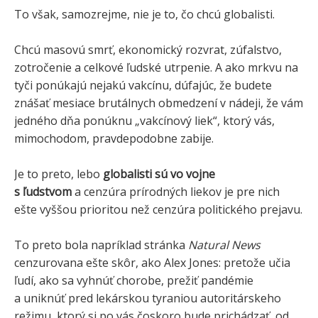
To však, samozrejme, nie je to, čo chcú globalisti.
Chcú masovú smrť, ekonomický rozvrat, zúfalstvo,
zotročenie a celkové ľudské utrpenie. A ako mrkvu na
tyči ponúkajú nejakú vakcínu, dúfajúc, že budete
znášať mesiace brutálnych obmedzení v nádeji, že vám
jedného dňa ponúknu „vakcínový liek“, ktorý vás,
mimochodom, pravdepodobne zabije.
Je to preto, lebo
globalisti sú vo vojne
s ľudstvom
a cenzúra prírodných liekov je pre nich
ešte vyššou prioritou než cenzúra politického prejavu.
To preto bola napríklad stránka
Natural News
cenzurovana ešte skôr, ako Alex Jones: pretože učia
ľudí, ako sa vyhnúť chorobe, prežiť pandémie
a uniknúť pred lekárskou tyraniou autoritárskeho
režimu, ktorý si po vás čoskoro bude prichádzať, od