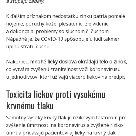
a stúpajú zápaly.
K ďalším príznakom nedostatku zinku patria pomalé
hojenie, poruchy kože, plešatenie, zlé videnie
a dokonca aj problémy so sluchom či čuchom.
Nápadné je, že COVID-19 spôsobuje u ľudí takmer
úplnú stratu čuchu.
Nakoniec,
mnohé lieky doslova okrádajú telo o zinok
,
čo vytvára zvýšenú zraniteľnosť voči koronavírusu
u jednotlivcov, ktorí užívajú viacero liekov na predpis.
Toxicita liekov proti vysokému
krvnému tlaku
Samotný vysoký krvný tlak je rizikovým faktorom pre
zvýšenie úmrtnosti na koronavírus a zvýšené riziko
úmrtia pridávajú pacientovi aj lieky na krvný tlak.