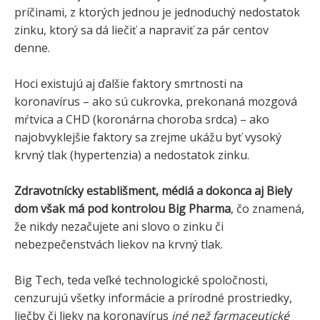
príčinami, z ktorých jednou je jednoduchý nedostatok
zinku, ktorý sa dá liečiť a napraviť za pár centov
denne.
Hoci existujú aj ďalšie faktory smrtnosti na
koronavírus – ako sú cukrovka, prekonaná mozgová
mŕtvica a CHD (koronárna choroba srdca) – ako
najobvyklejšie faktory sa zrejme ukážu byť vysoký
krvný tlak (hypertenzia) a nedostatok zinku.
Zdravotnícky establišment, médiá a dokonca aj Biely
dom však má pod kontrolou Big Pharma
, čo znamená,
že nikdy nezačujete ani slovo o zinku či
nebezpečenstvách liekov na krvný tlak.
Big Tech, teda veľké technologické spoločnosti,
cenzurujú všetky informácie a prírodné prostriedky,
liečby či lieky na koronavírus
iné než farmaceutické