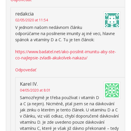
redakcia
02/05/2020 at 11:54
V jednom našom nedávnom článku
odporúčame na posilnenie imunity aj iné veci, hlavne
spánok a vitamíny D a C. Tu je ten článok:
https://www.badatel.net/ako-posilnit-imunitu-aby-ste-
co-najlepsie-zvladli-akukolvek-nakazu/
Odpovedať
Karel IV.
04/05/2020 at 8:01
Samozřejmě je třeba používat i vitamín D
a C (a nejen). Nicméně, ptal jsem se na dávkování
jak zinku o kterém je tento článek. U vitamínu D a C
v článku, viz váš odkaz, chybí doporučené dávkování
vitamínu D. Je zde uvedeno pouze dávkování
vitamínu C, které je však již dávno překonané – tedy