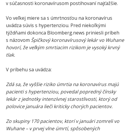
v súčasnosti koronavírusom postihovaní najťažšie.
Vo veľkej miere sa s úmrtnosťou na koronavírus
uvádza súvis s hypertenziou. Pred niekoľkými
týždňami dokonca Bloomberg.news priniesli príbeh
s názovom
Špičkový koronavírusový lekár vo Wuhane
hovorí, že veľkým smrtiacim rizikom je vysoký krvný
tlak.
V príbehu sa uvádza:
Zdá sa, že vyššie riziko úmrtia na koronavírus majú
pacienti s hypertenziou, povedal popredný čínsky
lekár z jednotky intenzívnej starostlivosti, ktorý od
polovice januára lieči kriticky chorých pacientov.
Zo skupiny 170 pacientov, ktorí v januári zomreli vo
Wuhane – v prvej vlne úmrtí, spôsobených