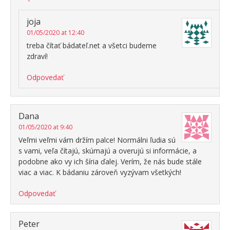
joja
01/05/2020 at 12:40
treba čítať bádateľ.net a všetci budeme
zdraví!
Odpovedať
Dana
01/05/2020 at 9:40
Veľmi veľmi vám držím palce! Normálni ľudia sú
s vami, veľa čítajú, skúmajú a overujú si informácie, a
podobne ako vy ich šíria ďalej. Verím, že nás bude stále
viac a viac. K bádaniu zároveň vyzývam všetkých!
Odpovedať
Peter