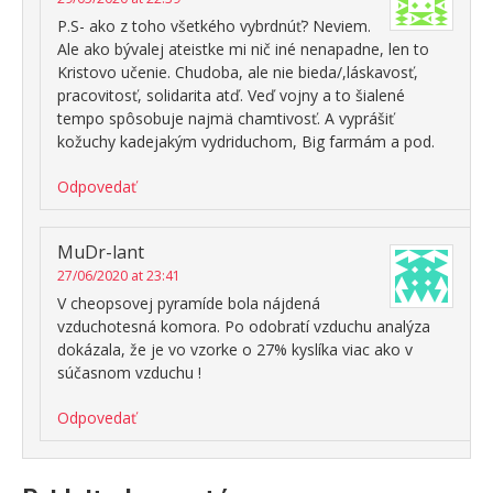
P.S- ako z toho všetkého vybrdnúť? Neviem.
Ale ako bývalej ateistke mi nič iné nenapadne, len to
Kristovo učenie. Chudoba, ale nie bieda/,láskavosť,
pracovitosť, solidarita atď. Veď vojny a to šialené
tempo spôsobuje najmä chamtivosť. A vyprášiť
kožuchy kadejakým vydriduchom, Big farmám a pod.
Odpovedať
MuDr-lant
27/06/2020 at 23:41
V cheopsovej pyramíde bola nájdená
vzduchotesná komora. Po odobratí vzduchu analýza
dokázala, že je vo vzorke o 27% kyslíka viac ako v
súčasnom vzduchu !
Odpovedať