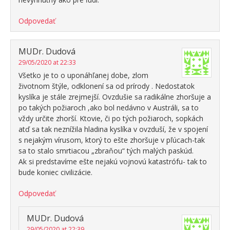
Odpovedať
MUDr. Dudová
29/05/2020 at 22:33
Všetko je to o uponáhľanej dobe, zlom
životnom štýle, odklonení sa od prírody . Nedostatok
kyslíka je stále zrejmejší. Ovzdušie sa radikálne zhoršuje a
po takých požiaroch ,ako bol nedávno v Austráli, sa to
vždy určite zhorší. Ktovie, či po tých požiaroch, sopkách
atď sa tak neznížila hladina kyslíka v ovzduší, že v spojení
s nejakým vírusom, ktorý to ešte zhoršuje v pľúcach-tak
sa to stalo smrtiacou „zbraňou“ tých malých paskúd.
Ak si predstavíme ešte nejakú vojnovú katastrófu- tak to
bude koniec civilizácie.
Odpovedať
MUDr. Dudová
29/05/2020 at 22:39