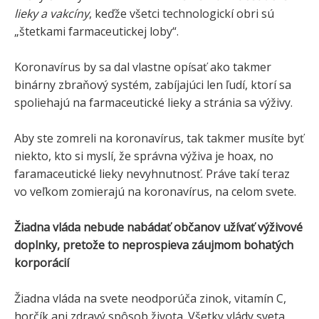
lieky a vakcíny
, keďže všetci technologickí obri sú
„štetkami farmaceutickej loby“.
Koronavírus by sa dal vlastne opísať ako takmer
binárny zbraňový systém, zabíjajúci len ľudí, ktorí sa
spoliehajú na farmaceutické lieky a stránia sa výživy.
Aby ste zomreli na koronavírus, tak takmer musíte byť
niekto, kto si myslí, že správna výživa je hoax, no
faramaceutické lieky nevyhnutnosť. Práve takí teraz
vo veľkom zomierajú na koronavírus, na celom svete.
Žiadna vláda nebude nabádať občanov užívať výživové
doplnky, pretože to neprospieva záujmom bohatých
korporácií
Žiadna vláda na svete neodporúča zinok, vitamín C,
horčík ani zdravý spôsob života. Všetky vlády sveta,