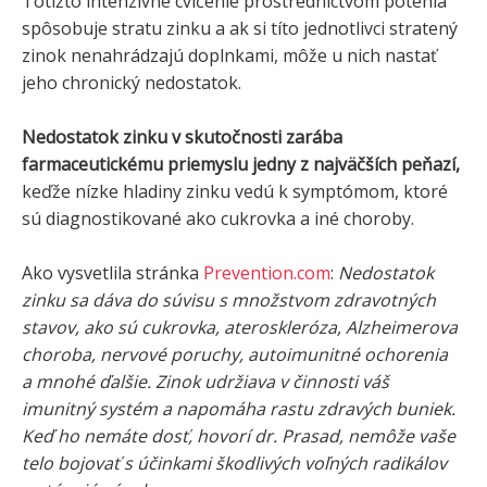
Totižto intenzívne cvičenie prostredníctvom potenia
spôsobuje stratu zinku a ak si títo jednotlivci stratený
zinok nenahrádzajú doplnkami, môže u nich nastať
jeho chronický nedostatok.
Nedostatok zinku
v skutočnosti zarába
farmaceutickému priemyslu jedny z najväčších peňazí,
keďže nízke hladiny zinku vedú k symptómom, ktoré
sú diagnostikované ako cukrovka a iné choroby.
Ako vysvetlila stránka
Prevention.com
:
Nedostatok
zinku sa dáva do súvisu s množstvom zdravotných
stavov, ako sú cukrovka, ateroskleróza, Alzheimerova
choroba, nervové poruchy, autoimunitné ochorenia
a mnohé ďalšie.
Zinok udržiava v činnosti váš
imunitný systém a napomáha rastu zdravých buniek.
Keď ho nemáte dosť, hovorí dr. Prasad, nemôže vaše
telo bojovať s účinkami škodlivých voľných radikálov