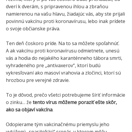
dverí k dverám, s pripravenou ihlou a zbraňou
namierenou na vašu hlavu, žiadajúc vás, aby ste prijali
povinnú vakcínu proti koronavírusu, lebo inak prídete
o svoje občianske práva.
Ten deň čoskoro príde. Na to sa môžete spoľahnúť.
A ak vakcínu proti koronavírusu odmietnete, unesú
vás a hodia do nejakého karanténneho tábora smrti,
vyhradeného pre „antivaxerov“, ktorí budú
vykresľovaní ako masoví vrahovia a zločinci, ktorí sú
hrozbou pre verejné zdravie.
To je dôvod, prečo všetci potrebujeme šíriť informácie
o zinku… že
tento vírus môžeme poraziť ešte skôr,
ako sa objaví vakcína
.
Odopierame tým vakcinačnému priemyslu jeho
vytúžený „spasiteľský“ scenár, v ktorom môžu