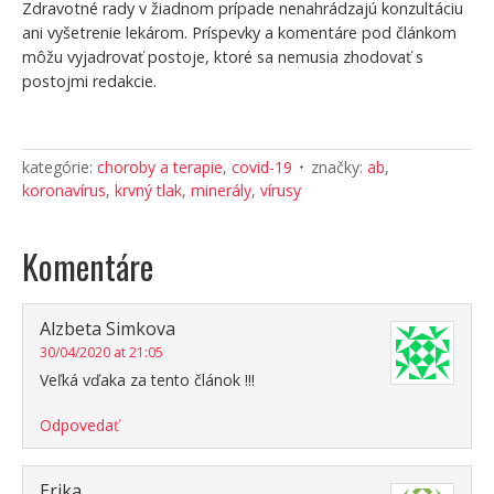
Zdravotné rady v žiadnom prípade nenahrádzajú konzultáciu
ani vyšetrenie lekárom. Príspevky a komentáre pod článkom
môžu vyjadrovať postoje, ktoré sa nemusia zhodovať s
postojmi redakcie.
kategórie:
choroby a terapie
,
covid-19
značky:
ab
,
koronavírus
,
krvný tlak
,
minerály
,
vírusy
Komentáre
Alzbeta Simkova
30/04/2020 at 21:05
Veľká vďaka za tento článok !!!
Odpovedať
Erika