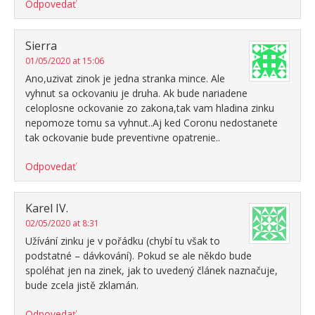
Odpovedať
Sierra
01/05/2020 at 15:06
Ano,uzivat zinok je jedna stranka mince. Ale
vyhnut sa ockovaniu je druha. Ak bude nariadene
celoplosne ockovanie zo zakona,tak vam hladina zinku
nepomoze tomu sa vyhnut..Aj ked Coronu nedostanete
tak ockovanie bude preventivne opatrenie..
Odpovedať
Karel IV.
02/05/2020 at 8:31
Užívání zinku je v pořádku (chybí tu však to
podstatné – dávkování). Pokud se ale někdo bude
spoléhat jen na zinek, jak to uvedený článek naznačuje,
bude zcela jistě zklamán.
Odpovedať