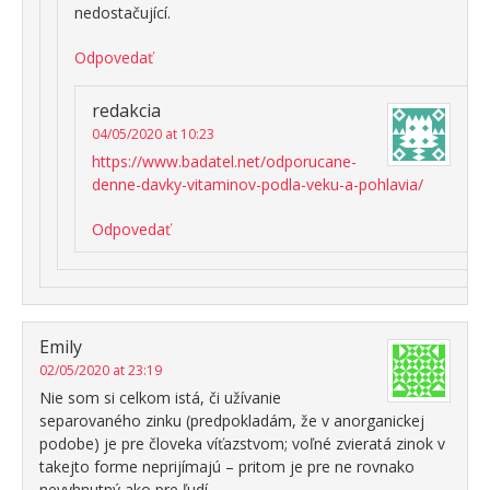
nedostačující.
Odpovedať
redakcia
04/05/2020 at 10:23
https://www.badatel.net/odporucane-
denne-davky-vitaminov-podla-veku-a-pohlavia/
Odpovedať
Emily
02/05/2020 at 23:19
Nie som si celkom istá, či užívanie
separovaného zinku (predpokladám, že v anorganickej
podobe) je pre človeka víťazstvom; voľné zvieratá zinok v
takejto forme neprijímajú – pritom je pre ne rovnako
nevyhnutný ako pre ľudí.