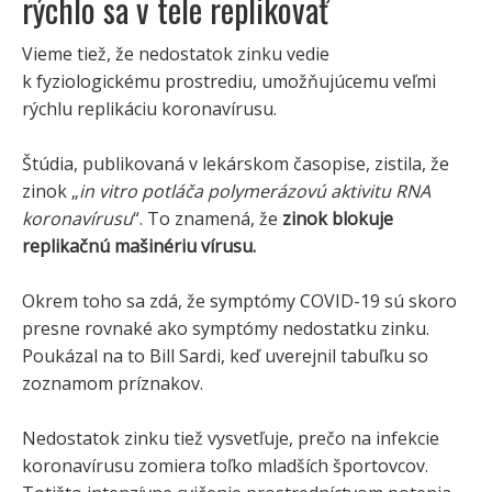
rýchlo sa v tele replikovať
Vieme tiež, že nedostatok zinku vedie
k fyziologickému prostrediu, umožňujúcemu veľmi
rýchlu replikáciu koronavírusu.
Štúdia, publikovaná v lekárskom časopise, zistila, že
zinok „
in vitro potláča polymerázovú aktivitu RNA
koronavírusu
“. To znamená, že
zinok blokuje
replikačnú mašinériu vírusu.
Okrem toho sa zdá, že symptómy COVID-19 sú skoro
presne rovnaké ako symptómy nedostatku zinku.
Poukázal na to Bill Sardi, keď uverejnil tabuľku so
zoznamom príznakov.
Nedostatok zinku tiež vysvetľuje, prečo na infekcie
koronavírusu zomiera toľko mladších športovcov.