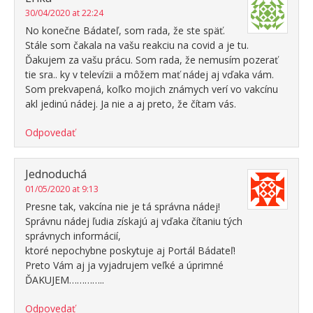
30/04/2020 at 22:24
No konečne Bádateľ, som rada, že ste späť.
Stále som čakala na vašu reakciu na covid a je tu.
Ďakujem za vašu prácu. Som rada, že nemusím pozerať
tie sra.. ky v televízii a môžem mať nádej aj vďaka vám.
Som prekvapená, koľko mojich známych verí vo vakcínu
akl jedinú nádej. Ja nie a aj preto, že čítam vás.
Odpovedať
Jednoduchá
01/05/2020 at 9:13
Presne tak, vakcína nie je tá správna nádej!
Správnu nádej ľudia získajú aj vďaka čítaniu tých
správnych informácií,
ktoré nepochybne poskytuje aj Portál Bádateľ!
Preto Vám aj ja vyjadrujem veľké a úprimné
ĎAKUJEM…………..
Odpovedať