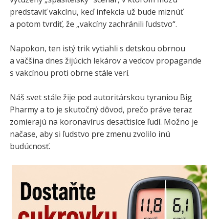
predstaviť vakcínu, keď infekcia už bude miznúť
a potom tvrdiť, že „vakcíny zachránili ľudstvo“.
Napokon, ten istý trik vytiahli s detskou obrnou
a väčšina dnes žijúcich lekárov a vedcov propagande
s vakcínou proti obrne stále verí.
Náš svet stále žije pod autoritárskou tyraniou Big
Pharmy a to je skutočný dôvod, prečo práve teraz
zomierajú na koronavírus desaťtisíce ľudí. Možno je
načase, aby si ľudstvo pre zmenu zvolilo inú
budúcnosť.