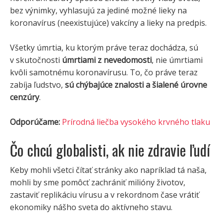
bez výnimky, vyhlasujú za jediné možné lieky na
koronavírus (neexistujúce) vakcíny a lieky na predpis.
Všetky úmrtia, ku ktorým práve teraz dochádza, sú
v skutočnosti
úmrtiami z nevedomosti
, nie úmrtiami
kvôli samotnému koronavírusu. To, čo práve teraz
zabíja ľudstvo,
sú chýbajúce znalosti a šialené úrovne
cenzúry
.
Odporúčame:
Prírodná liečba vysokého krvného tlaku
Čo chcú globalisti, ak nie zdravie ľudí
Keby mohli všetci čítať stránky ako napríklad tá naša,
mohli by sme pomôcť zachrániť milióny životov,
zastaviť replikáciu vírusu a v rekordnom čase vrátiť
ekonomiky nášho sveta do aktívneho stavu.