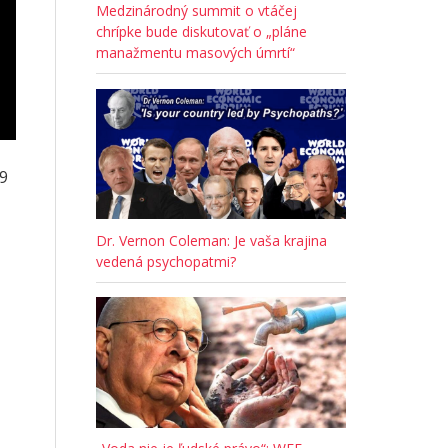
Medzinárodný summit o vtáčej
chrípke bude diskutovať o „pláne
manažmentu masových úmrtí“
19
Dr. Vernon Coleman: Je vaša krajina
vedená psychopatmi?