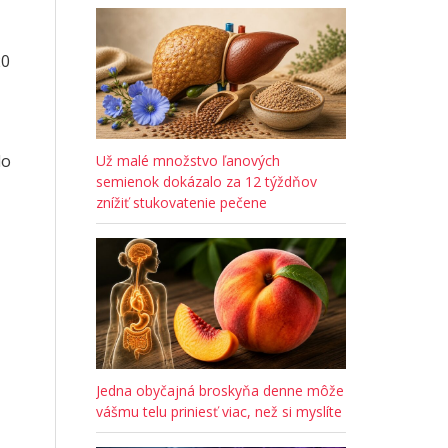
20
lo
Už malé množstvo ľanových
semienok dokázalo za 12 týždňov
znížiť stukovatenie pečene
Jedna obyčajná broskyňa denne môže
vášmu telu priniesť viac, než si myslíte