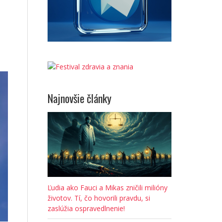
Najnovšie články
Ľudia ako Fauci a Mikas zničili milióny
životov. Tí, čo hovorili pravdu, si
zaslúžia ospravedlnenie!