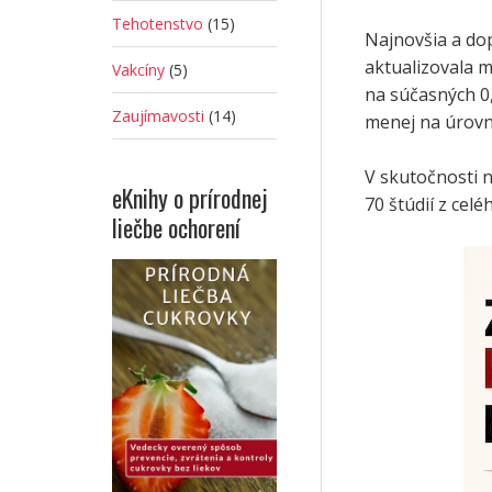
Tehotenstvo
(15)
Najnovšia a do
aktualizovala 
Vakcíny
(5)
na súčasných 0,
Zaujímavosti
(14)
menej na úrovni
V skutočnosti n
eKnihy o prírodnej
70 štúdií z cel
liečbe ochorení