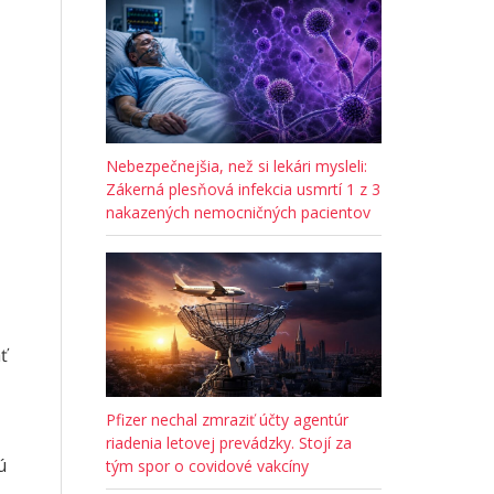
Nebezpečnejšia, než si lekári mysleli:
Zákerná plesňová infekcia usmrtí 1 z 3
nakazených nemocničných pacientov
ť
Pfizer nechal zmraziť účty agentúr
riadenia letovej prevádzky. Stojí za
ú
tým spor o covidové vakcíny