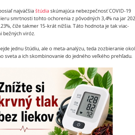
posiaľ najväčšia
štúdia
skúmajúca nebezpečnosť COVID-19
mieru smrtnosti tohto ochorenia z pôvodných 3,4% na jar 20
23%, čiže takmer 15-krát nižšia. Táto hodnota je tak viac-
 bežných viróz.
ejde jednu štúdiu, ale o meta-analýzu, teda zozbieranie oko
ého sveta a ich skombinovanie do jedného veľkého prehľadu.