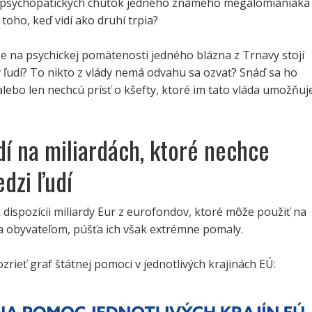
 psychopatických chúťok jedného známeho megalomianiaka
 toho, keď vidí ako druhí trpia?
e na psychickej pomätenosti jedného blázna z Trnavy stojí
 ľudí? To nikto z vlády nemá odvahu sa ozvať? Snáď sa ho
 alebo len nechcú prísť o kšefty, ktoré im tato vláda umožňuj
dí na miliardách, ktoré nechce
edzi ľudí
dispozícii miliardy Eur z eurofondov, ktoré môže použiť na
 obyvateľom, púšťa ich však extrémne pomaly.
zrieť graf štátnej pomoci v jednotlivých krajinách EÚ: