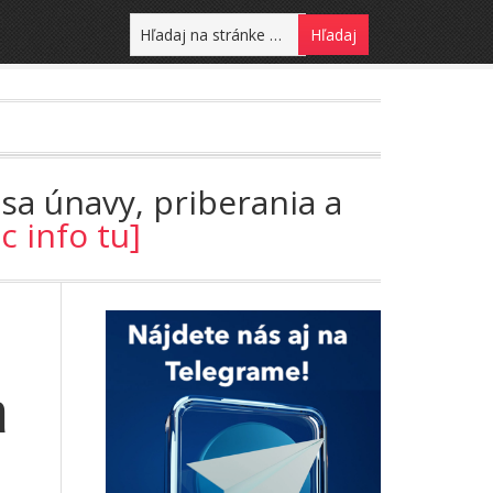
sa únavy, priberania a
ac info tu]
a