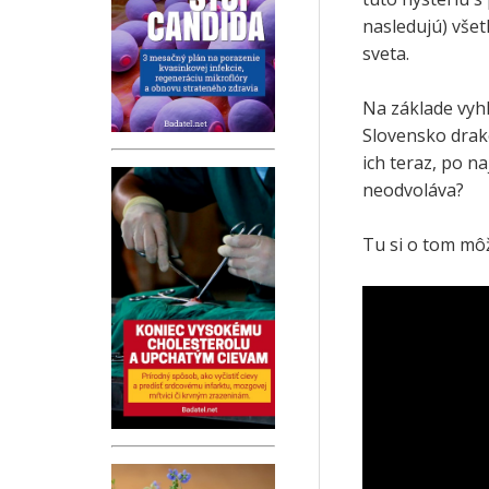
nasledujú) všet
sveta.
Na základe vyh
Slovensko drak
ich teraz, po n
neodvoláva?
Tu si o tom môž