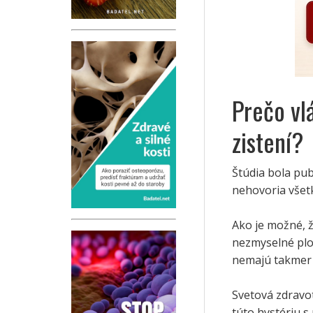
Prečo vl
zistení?
Štúdia bola pub
nehovoria všet
Ako je možné, ž
nezmyselné plo
nemajú takmer
Svetová zdravot
túto hystériu s