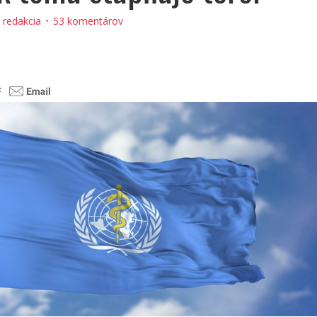
:
redakcia
53 komentárov