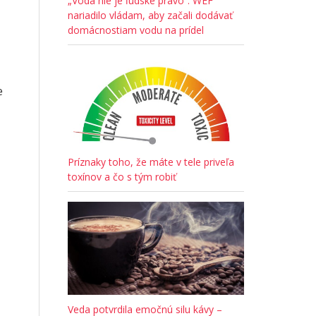
„Voda nie je ľudské právo“: WEF
nariadilo vládam, aby začali dodávať
domácnostiam vodu na prídel
e
Príznaky toho, že máte v tele priveľa
toxínov a čo s tým robiť
Veda potvrdila emočnú silu kávy –