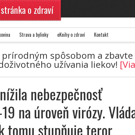
 stránka o zdraví
kovina
Strava a bylinky
eKnihy o zdraví
Kontakt
azu prírodným spôsobom a zbavte 
doživotného užívania liekov!
[Vi
ížila nebezpečnosť
19 na úroveň virózy. Vlád
k tomu stupňuje teror