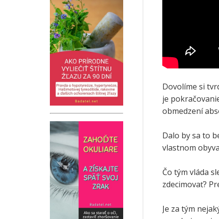
Dovolíme si tvr
je pokračovani
obmedzení abs
Dalo by sa to b
vlastnom obyva
Čo tým vláda s
zdecimovať? Pre
Je za tým neja