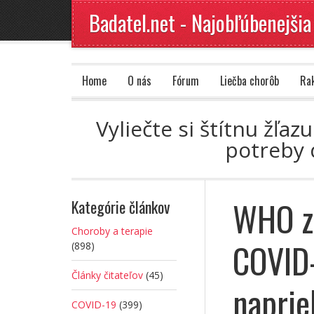
Badatel.net - Najobľúbenejšia
Home
O nás
Fórum
Liečba chorôb
Ra
Vyliečte si štítnu žľ
potreby 
WHO zn
Kategórie článkov
Choroby a terapie
COVID-
(898)
Články čitateľov
(45)
naprie
COVID-19
(399)