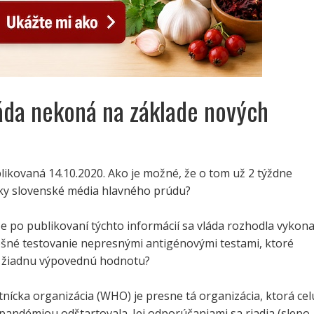
áda nekoná na základe nových
likovaná 14.10.2020. Ako je možné, že o tom už 2 týždne
ky slovenské média hlavného prúdu?
e po publikovaní týchto informácií sa vláda rozhodla vykona
šné testovanie nepresnými antigénovými testami, ktoré
 žiadnu výpovednú hodnotu?
nícka organizácia (WHO) je presne tá organizácia, ktorá cel
 pandémiou odštartovala. Jej odporúčaniami sa riadia (slepo