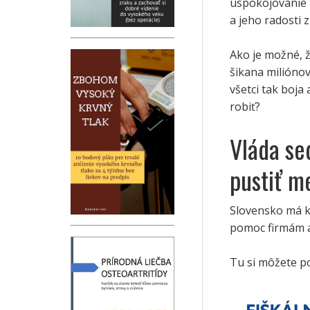
uspokojovanie
a jeho radosti z
Ako je možné, ž
šikana miliónov
všetci tak boja
robiť?
Vláda se
pustiť m
Slovensko má k 
pomoc firmám a
Tu si môžete po