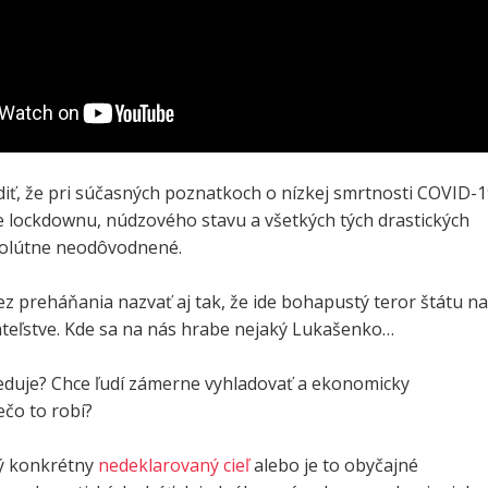
diť, že pri súčasných poznatkoch o nízkej smrtnosti COVID-
e lockdownu, núdzového stavu a všetkých tých drastických
olútne neodôvodnené.
ez preháňania nazvať aj tak, že ide bohapustý teror štátu na
teľstve. Kde sa na nás hrabe nejaký Lukašenko…
leduje? Chce ľudí zámerne vyhladovať a ekonomicky
čo to robí?
ký konkrétny
nedeklarovaný cieľ
alebo je to obyčajné