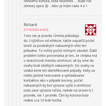
ohnivého kohúta, teda neumrieš … bude rok
ohnivej opice 😛 .. lebo ja mám rada 4 a 1
Richard
27/10/2020 at 8:02
Toto nie je pravda. Úmrtia pribúdajú
do 2 týždňov od infekcie, takže najväčší počet
úmrtí za posledných nakazených ešte len
pribudne. To môže počet mŕtvych zásobiť. Ďalší
problém tohto porovnania je ten, že chrípka má
v skutočnosti menšiu úmrtnosť, ak by sme do
úvahy brali všetkých nakazených. Do úvahy sa
vďaka berie len identifikované prípady. Keby sa
robilo plošné testovanie a vyhľadávanie
kontaktov ako v prípade korony, počet
nakazených by bol výrazne vyšší a úmrtnosť
teda zase výrazne nižšia, niekde na úrovni 0,1
promile, nie 1 promile. Čím by korona bola
reálne cca 10 krát horšia.