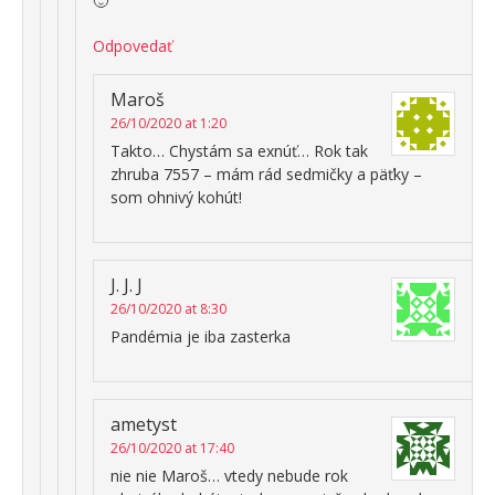
🙂
Odpovedať
Maroš
26/10/2020 at 1:20
Takto… Chystám sa exnúť… Rok tak
zhruba 7557 – mám rád sedmičky a päťky –
som ohnivý kohút!
J. J. J
26/10/2020 at 8:30
Pandémia je iba zasterka
ametyst
26/10/2020 at 17:40
nie nie Maroš… vtedy nebude rok