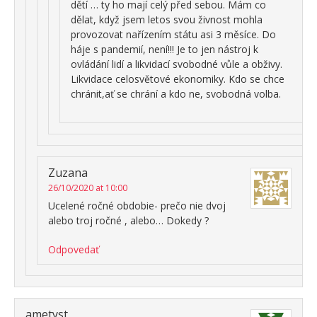
dětí … ty ho mají celý před sebou. Mám co
dělat, když jsem letos svou živnost mohla
provozovat nařízením státu asi 3 měsíce. Do
háje s pandemií, není!!! Je to jen nástroj k
ovládání lidí a likvidací svobodné vůle a obživy.
Likvidace celosvětové ekonomiky. Kdo se chce
chránit,ať se chrání a kdo ne, svobodná volba.
Zuzana
26/10/2020 at 10:00
Ucelené ročné obdobie- prečo nie dvoj
alebo troj ročné , alebo… Dokedy ?
Odpovedať
ametyst