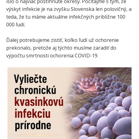
išlo o najviac postihnuté okresy. Počítajme s tým, že
výskyt infekcie je na zvyšku Slovenska len polovičný, a
teda, že tu máme aktuálne infekčných približne 100
000 ľudí.
Ďalej potrebujeme zistiť, koľko ľudí už ochorenie
prekonalo, pretože aj týchto musíme zaradiť do
výpočtu smrtnosti ochorenia COVID-19.