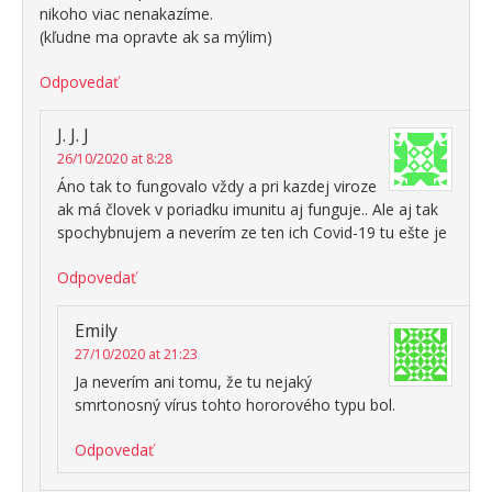
nikoho viac nenakazíme.
(kľudne ma opravte ak sa mýlim)
Odpovedať
J. J. J
26/10/2020 at 8:28
Áno tak to fungovalo vždy a pri kazdej viroze
ak má človek v poriadku imunitu aj funguje.. Ale aj tak
spochybnujem a neverím ze ten ich Covid-19 tu ešte je
Odpovedať
Emily
27/10/2020 at 21:23
Ja neverím ani tomu, že tu nejaký
smrtonosný vírus tohto hororového typu bol.
Odpovedať