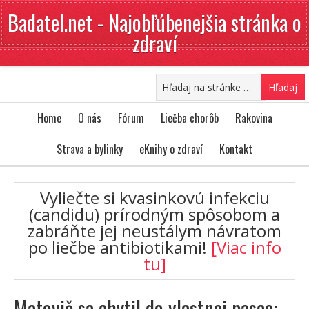
Badatel.net - Najobľúbenejšia stránka o
zdraví
Home
O nás
Fórum
Liečba chorôb
Rakovina
Strava a bylinky
eKnihy o zdraví
Kontakt
Vyliečte si kvasinkovú infekciu
(candidu) prírodným spôsobom a
zabráňte jej neustálym návratom
po liečbe antibiotikami!
[Viac info
tu]
Matovič sa chytil do vlastnej pasce: