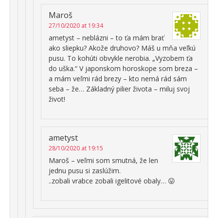
Maroš
27/10/2020 at 19:34
ametyst – neblázni – to ťa mám brať
ako sliepku? Akože druhovo? Máš u mňa veľkú
pusu. To kohúti obvykle nerobia. „Vyzobem ťa
do uška.“ V japonskom horoskope som breza –
a mám veľmi rád brezy – kto nemá rád sám
seba – že… Základný pilier života – miluj svoj
život!
ametyst
28/10/2020 at 19:15
Maroš – veľmi som smutná, že len
jednu pusu si zaslúžim.
..zobali vrabce zobali igelitové obaly… 😛