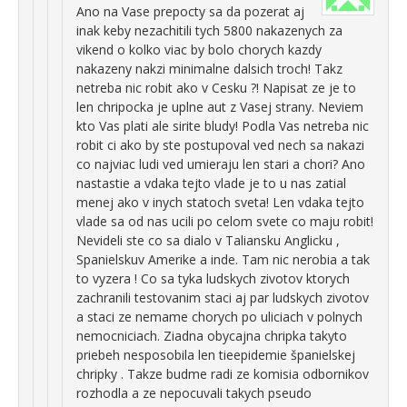
Ano na Vase prepocty sa da pozerat aj
inak keby nezachitili tych 5800 nakazenych za
vikend o kolko viac by bolo chorych kazdy
nakazeny nakzi minimalne dalsich troch! Takz
netreba nic robit ako v Cesku ?! Napisat ze je to
len chripocka je uplne aut z Vasej strany. Neviem
kto Vas plati ale sirite bludy! Podla Vas netreba nic
robit ci ako by ste postupoval ved nech sa nakazi
co najviac ludi ved umieraju len stari a chori? Ano
nastastie a vdaka tejto vlade je to u nas zatial
menej ako v inych statoch sveta! Len vdaka tejto
vlade sa od nas ucili po celom svete co maju robit!
Nevideli ste co sa dialo v Taliansku Anglicku ,
Spanielskuv Amerike a inde. Tam nic nerobia a tak
to vyzera ! Co sa tyka ludskych zivotov ktorych
zachranili testovanim staci aj par ludskych zivotov
a staci ze nemame chorych po uliciach v polnych
nemocniciach. Ziadna obycajna chripka takyto
priebeh nesposobila len tieepidemie španielskej
chripky . Takze budme radi ze komisia odbornikov
rozhodla a ze nepocuvali takych pseudo