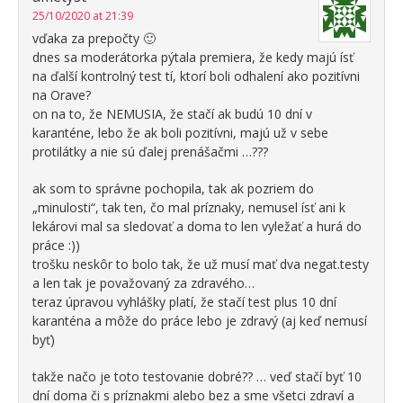
25/10/2020 at 21:39
vďaka za prepočty 🙂
dnes sa moderátorka pýtala premiera, že kedy majú ísť
na ďalší kontrolný test tí, ktorí boli odhalení ako pozitívni
na Orave?
on na to, že NEMUSIA, že stačí ak budú 10 dní v
karanténe, lebo že ak boli pozitívni, majú už v sebe
protilátky a nie sú ďalej prenášačmi …???
ak som to správne pochopila, tak ak pozriem do
„minulosti“, tak ten, čo mal príznaky, nemusel ísť ani k
lekárovi mal sa sledovať a doma to len vyležať a hurá do
práce :))
trošku neskôr to bolo tak, že už musí mať dva negat.testy
a len tak je považovaný za zdravého…
teraz úpravou vyhlášky platí, že stačí test plus 10 dní
karanténa a môže do práce lebo je zdravý (aj keď nemusí
byť)
takže načo je toto testovanie dobré?? … veď stačí byť 10
dní doma či s príznakmi alebo bez a sme všetci zdraví a