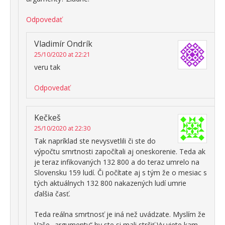
Odpovedať
Vladimír Ondrík
25/10/2020 at 22:21
veru tak
Odpovedať
Kečkeš
25/10/2020 at 22:30
Tak napríklad ste nevysvetlili či ste do
výpočtu smrtnosti započítali aj oneskorenie. Teda ak
je teraz infikovaných 132 800 a do teraz umrelo na
Slovensku 159 ludí. Či počítate aj s tým že o mesiac s
tých aktuálnych 132 800 nakazených ludí umrie
ďalšia časť.
Teda reálna smrtnosť je iná než uvádzate. Myslím že
Vaše „argumenty“ by ste si mali strčiť Vy viete kam.