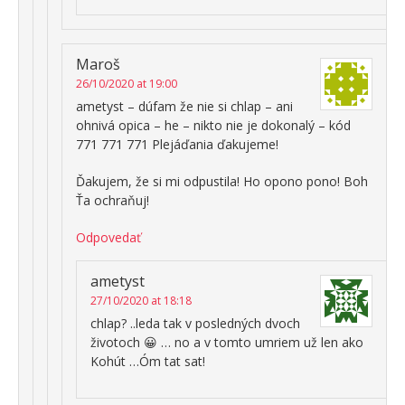
Maroš
26/10/2020 at 19:00
ametyst – dúfam že nie si chlap – ani
ohnivá opica – he – nikto nie je dokonalý – kód
771 771 771 Plejáďania ďakujeme!
Ďakujem, že si mi odpustila! Ho opono pono! Boh
Ťa ochraňuj!
Odpovedať
ametyst
27/10/2020 at 18:18
chlap? ..leda tak v posledných dvoch
životoch 😀 … no a v tomto umriem už len ako
Kohút …Óm tat sat!