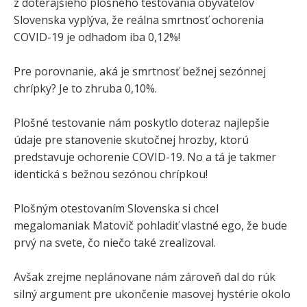
z doterajšieho plošného testovania obyvateľov
Slovenska vyplýva, že reálna smrtnosť ochorenia
COVID-19 je odhadom iba 0,12%!
Pre porovnanie, aká je smrtnosť bežnej sezónnej
chrípky? Je to zhruba 0,10%.
Plošné testovanie nám poskytlo doteraz najlepšie
údaje pre stanovenie skutočnej hrozby, ktorú
predstavuje ochorenie COVID-19. No a tá je takmer
identická s bežnou sezónou chrípkou!
Plošným otestovaním Slovenska si chcel
megalomaniak Matovič pohladiť vlastné ego, že bude
prvý na svete, čo niečo také zrealizoval.
Avšak zrejme neplánovane nám zároveň dal do rúk
silný argument pre ukončenie masovej hystérie okolo