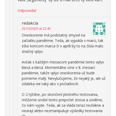
Odpovedať
redakcia
25/10/2020 at 22:45
Oneskorenie má podstatný zmysel na
začiatku pandémie. Teda, ak vypukla v marci, tak
ešte koncom marca či v apríli by to na čísla malo
značný vplyv.
Avšak s každým mesiacom pandémie tento vplyv
klesá a klesá. Momentálne sme v 8. mesiaci
pandémie, takže vplyv oneskorenia už bude
pomerne malý. Nevylučujeme, že nejaký je, ale už
zďaleka nie taký ako v počiatkoch.
O 2 týždne, po skončení plošného testovania,
môžeme urobiť tento prepočet znova a uvidíme,
čo nám vyjde. Teda, ak sa vláda teraz nezľakne a
neutají alebo nezmanipuluje výsledky testovania