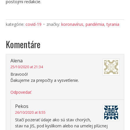
postojmi redakcie.
kategórie:
covid-19
značky:
koronavírus
,
pandémia
,
tyrania
Komentáre
Alena
25/10/2020 at 21:34
Bravooó!
Ďakujeme za prepočty a vysvetlenie.
Odpovedať
Pekos
26/10/2020 at 8:55
Stačí pozerať údaje ako sú stav chorých,
stav na JIS, pod kyslíkom alebo na umelej pľúcnej