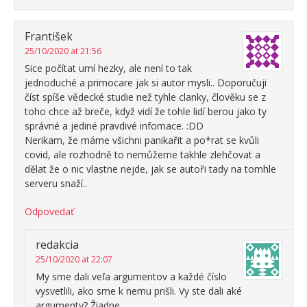
František
25/10/2020 at 21:56
Sice počítat umí hezky, ale není to tak
jednoduché a primocare jak si autor mysli.. Doporučuji
číst spíše vědecké studie než tyhle clanky, člověku se z
toho chce až breče, když vidí že tohle lidí berou jako ty
správné a jediné pravdivé infomace. :DD
Nerikam, že máme všichni panikařit a po*rat se kvůli
covid, ale rozhodně to nemůžeme takhle zlehčovat a
dělat že o nic vlastne nejde, jak se autoři tady na tomhle
serveru snaží..
Odpovedať
redakcia
25/10/2020 at 22:07
My sme dali veľa argumentov a každé číslo
vysvetlili, ako sme k nemu prišli. Vy ste dali aké
argumenty? Žiadne.