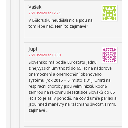
Vašek
26/10/2020 at 12:25
V Bělorusku neudělali nic a jsou na
tom lépe než. Není to zajímavé?
Jupí
26/10/2020 at 13:30
Slovensko má podle Eurostatu jednu
z nejvyšších úmrtností do 65 let na nádorové
onemocnění a onemocnění oběhového
systému (rok 2015 – 6. místo z 31). Úmrtí na
respirační choroby jsou velmi nízká. Ročně
zemřou na rakovinu desetitisíce Slováků do 65
let a to je asi v pohodě, na covid umře par lidi a
jsou hned manévry na “záchranu života”. Hmm,
zajímavé …