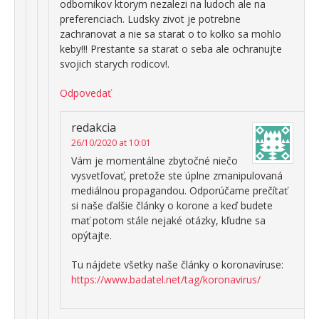
odbornikov ktorym nezalezi na ludoch ale na
preferenciach. Ludsky zivot je potrebne
zachranovat a nie sa starat o to kolko sa mohlo
keby!!! Prestante sa starat o seba ale ochranujte
svojich starych rodicov!.
Odpovedať
redakcia
26/10/2020 at 10:01
Vám je momentálne zbytočné niečo
vysvetľovať, pretože ste úplne zmanipulovaná
mediálnou propagandou. Odporúčame prečítať
si naše ďalšie články o korone a keď budete
mať potom stále nejaké otázky, kľudne sa
opýtajte.
Tu nájdete všetky naše články o koronavíruse:
https://www.badatel.net/tag/koronavirus/