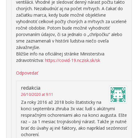
ventilácii. Vhodné je sledovať denný nárast počtu takto
chorých. Nezabudnúť aj na počet mŕtvych. A čakať do
začiatku marca, kedy bude možné objektívne
vyhodnotiť celkové počty chorých a mŕtvych za ucelené
ročné obdobie. Potom bude možné vyhodnotiť
porovnaním údajov, či sa jednalo o „chrípočku“ alebo
sme zaznamenali v histórii ľudstva niečo oveľa
závažnejšie.
Bližšie info na oficiálnej stránke Ministerstva
zdravotníctva:
https://covid-19.nczisk.sk/sk
Odpovedať
redakcia
26/10/2020 at 9:11
Za roky 2016 až 2018 bolo štatisticky na
konci septembra zhruba 3x viac ľudí s akútnymi
respiračnými ochoreniami ako na konci augusta. Ešte
raz – za 1 mesiac trojnásobný nárast. Takže je nutné
brať do úvahy aj iné faktory, ako napríklad sezónnosť
ochorení.