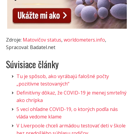
Zdroje:
Matovičov status
,
worldometers.info
,
Spracoval: Badatel.net
Súvisiace články
Tu je spôsob, ako vyrábajú falošné počty
„pozitívne testovaných“
Definitívny dôkaz, že COVID-19 je menej smrteľný
ako chrípka
5 vecí ohľadne COVID-19, o ktorých podľa nás
vláda vedome klame
V Liverpoole chceli armádou testovať deti v škole
bez predošlého súhlasu rodičov