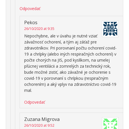
Odpovedať
Pekos
26/10/2020 at 9:35
Nepochybne, ale v úvahu je nutné vziať
závažnosť ochorení, a tým aj záťaž pre
zdravotníkov. Pri porovnaní počtu ochorení covid-
19 a chrípky (alebo iných respiračných ochorení) v
počte chorých na JIS, pod kyslíkom, na umelej
pľúcnej ventilácii a zomrelých za technický rok,
bude možné zistiť, ako závažné je ochorenie s
covid-19 v porovnaní s chrípkou (respiračným
ochorením) a aký vplyv na zdravotníctvo covid-19
mal.
Odpovedať
Zuzana Migrova
26/10/2020 at 9:52