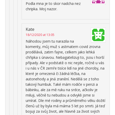
Podla mna je to skor nadcha nez
chripka. Moj nazor.
Kate
18/12/2020 at 13:05
Náhodou jsem tu narazila na
komenty, můj muž s astmatem covid zrovna
prodělává, zatim fajne, celkem jako lehká
chřipka s únavou. Nebagatelizuji to, jsou i horší
případy. Ale v podstatě o nic nejde, ročně u vás
i u nás v ČR zemře tisíce lidí na jiné choroby, na
které je omezená či žádná léčba, na
autonehody a jiná zranění. Nedělá se z toho
takový humbuk. Také mám rodiče v penzi a
bábinku, ale za mě ruku na srdce, ačkoliv je
miluji, věčně tu nebudou a odvykli jsme si
umírat. Dle mé rodiny a průměrného věku dožití
členů už by byla má máma 5 let po smrti. Já teď
bojuji za svůj život, ale hlavně za život svých