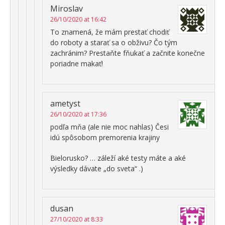
Miroslav
26/10/2020 at 16:42
To znamená, že mám prestať chodiť
do roboty a starať sa o obživu? Čo tým
zachránim? Prestaňte fňukať a začnite konečne
poriadne makať!
ametyst
26/10/2020 at 17:36
podľa mňa (ale nie moc nahlas) Česi
idú spôsobom premorenia krajiny
Bielorusko? … záleží aké testy máte a aké
výsledky dávate „do sveta“ .)
dusan
27/10/2020 at 8:33