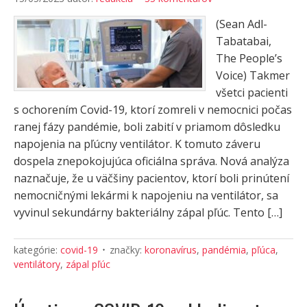
(Sean Adl-
Tabatabai,
The People’s
Voice) Takmer
všetci pacienti
s ochorením Covid-19, ktorí zomreli v nemocnici počas
ranej fázy pandémie, boli zabití v priamom dôsledku
napojenia na pľúcny ventilátor. K tomuto záveru
dospela znepokojujúca oficiálna správa. Nová analýza
naznačuje, že u väčšiny pacientov, ktorí boli prinútení
nemocničnými lekármi k napojeniu na ventilátor, sa
vyvinul sekundárny bakteriálny zápal pľúc. Tento […]
kategórie:
covid-19
značky:
koronavírus
,
pandémia
,
pľúca
,
ventilátory
,
zápal pľúc