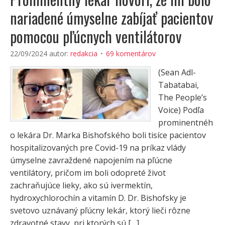
nariadené úmyselne zabíjať pacientov
pomocou pľúcnych ventilátorov
22/09/2024
autor:
redakcia
69 komentárov
(Sean Adl-
Tabatabai,
The People’s
Voice) Podľa
prominentnéh
o lekára Dr. Marka Bishofského boli tisíce pacientov
hospitalizovaných pre Covid-19 na príkaz vlády
úmyselne zavraždené napojením na pľúcne
ventilátory, pričom im boli odopreté život
zachraňujúce lieky, ako sú ivermektín,
hydroxychlorochín a vitamín D. Dr. Bishofsky je
svetovo uznávaný pľúcny lekár, ktorý lieči rôzne
zdravotné stavy, pri ktorých sú […]