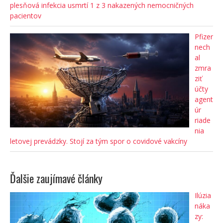
plesňová infekcia usmrtí 1 z 3 nakazených nemocničných
pacientov
Pfizer
nech
al
zmra
ziť
účty
agent
úr
riade
nia
letovej prevádzky. Stojí za tým spor o covidové vakcíny
Ďalšie zaujímavé články
Ilúzia
náka
zy: