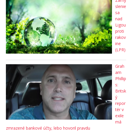
Zamy
slenie
sa
nad
Ligou
proti
rakov
ine
(LPR)
Grah
am
Phillip
s:
Britsk
ý
repor
tér v
exile
má
zmrazené bankové účty, lebo hovoril pravdu