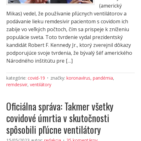
(americký
Mikas) vedel, že používanie pľúcnych ventilátorov a
podávanie lieku remdesivir pacientom s covidom ich
zabije vo veľkých počtoch, čím sa prispeje k zníženiu
populácie sveta. Toto tvrdenie vydal prezidentský
kandidát Robert F. Kennedy Jr., ktorý zverejnil dôkazy
podporujúce svoje tvrdenia, že bývalý šéf amerického
Národného inštitútu pre […]
kategórie:
covid-19
značky:
koronavírus
,
pandémia
,
remdesivir
,
ventilátory
Oficiálna správa: Takmer všetky
covidové úmrtia v skutočnosti
spôsobili pľúcne ventilátory
15/05/2023
autor:
redakcia
35 komentárov