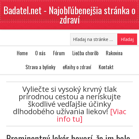
Badatel.net - Najobľúbenejšia stránka o
zdraví
Home
O nás
Fórum
Liečba chorôb
Rakovina
Strava a bylinky
eKnihy o zdraví
Kontakt
Vyliečte si vysoký krvný tlak
prírodnou cestou a neriskujte
škodlivé vedľajšie účinky
dlhodobého užívania liekov!
[Viac
info tu]
Prominentný lekár hovorí, že im bolo