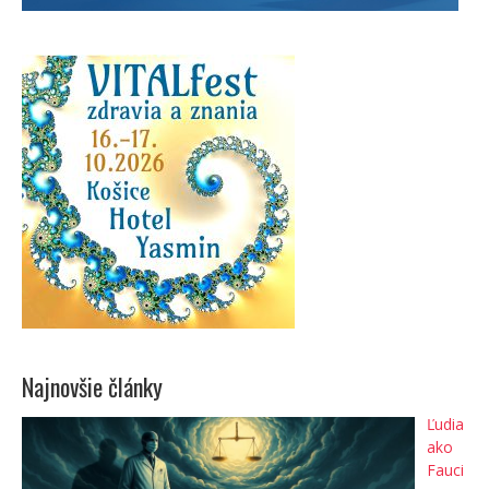
Najnovšie články
Ľudia
ako
Fauci