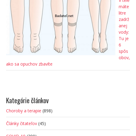
V tele
máte
litre
zadrž
anej
vody:
Tu je
6
spôs
obov,
ako sa opuchov zbavíte
Kategórie článkov
Choroby a terapie
(898)
Články čitateľov
(45)