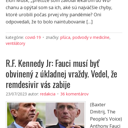
Elon Musk, „pretože som zavolal lekárom do Wu-
chanu a opýtal som sa ich, aké sú najväčšie chyby,
ktoré urobili počas prvej vlny pandémie? Oni
odpovedali, že to bolo naintubovanie […]
kategórie:
covid-19
značky:
pľúca
,
podvody v medicíne
,
ventilátory
R.F. Kennedy Jr: Fauci musí byť
obvinený z úkladnej vraždy. Vedel, že
remdesivir vás zabije
23/07/2023
autor:
redakcia
36 komentárov
(Baxter
Dmitrij, The
People’s Voice)
Anthony Fauci