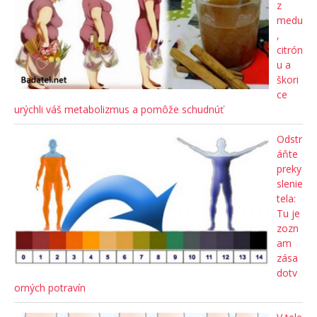
z
medu
,
citrón
u a
škori
ce
urýchli váš metabolizmus a pomôže schudnúť
Odstr
áňte
preky
slenie
tela:
Tu je
zozn
am
zása
dotv
orných potravín