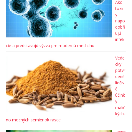
Ako
toxín
y
napo
dobň
ujú
infek
cie a predstavujú výzvu pre modernú medicínu
Vede
cky
potvr
dené
liečiv
é
účink
y
malič
kých,
no mocných semienok rasce