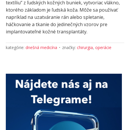
textíliu“ z ľudských kožných buniek, vytvoriac vlákno,
ktorého základom je ľudská koža. Môže sa používať
napríklad na uzatváranie rán alebo spletanie,
háčkovanie a tkanie do jedinečných vzorov pre
implantovateľné kožné transplantáty.
kategórie:
dnešná medicína
značky:
chirurgia
,
operácie