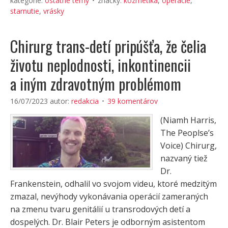
kategórie:
ostatné témy
značky:
kozmetika
,
operácie
,
starnutie
,
vrásky
Chirurg trans-detí pripúšťa, že čelia
životu neplodnosti, inkontinencii
a iným zdravotným problémom
16/07/2023
autor:
redakcia
39 komentárov
(Niamh Harris,
The Peoplse’s
Voice) Chirurg,
nazvaný tiež
Dr.
Frankenstein, odhalil vo svojom videu, ktoré medzitým
zmazal, nevýhody vykonávania operácií zameraných
na zmenu tvaru genitálií u transrodových detí a
dospelých. Dr. Blair Peters je odborným asistentom