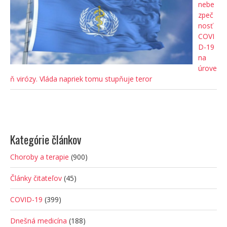
nebe
zpeč
nosť
COVI
D-19
na
úrove
ň virózy. Vláda napriek tomu stupňuje teror
Kategórie článkov
Choroby a terapie
(900)
Články čitateľov
(45)
COVID-19
(399)
Dnešná medicína
(188)