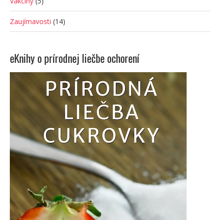
Vakcíny
(5)
Zaujímavosti
(14)
eKnihy o prírodnej liečbe ochorení