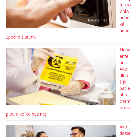
mikro
vlnky
neuni
ká
nebe
zpečné žiarenie
Neuv
eriteľ
né:
Ako
dlho
žije
pacie
nt s
chem
otera
piou a koľko bez nej
Ako
dosia