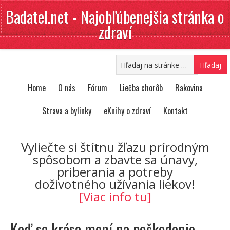
Badatel.net - Najobľúbenejšia stránka o
zdraví
Home
O nás
Fórum
Liečba chorôb
Rakovina
Strava a bylinky
eKnihy o zdraví
Kontakt
Vyliečte si štítnu žľazu prírodným
spôsobom a zbavte sa únavy,
priberania a potreby
doživotného užívania liekov!
[Viac info tu]
Keď sa krása mení na poškodenie