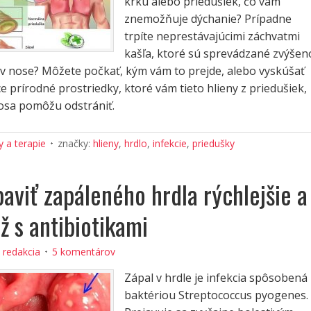
krku alebo priedušiek, čo vám
znemožňuje dýchanie? Prípadne
trpíte neprestávajúcimi záchvatmi
kašľa, ktoré sú sprevádzané zvýše
 v nose? Môžete počkať, kým vám to prejde, alebo vyskúšať
 prírodné prostriedky, ktoré vám tieto hlieny z priedušiek,
nosa pomôžu odstrániť.
 a terapie
značky:
hlieny
,
hrdlo
,
infekcie
,
priedušky
baviť zapáleného hrdla rýchlejšie a
ž s antibiotikami
:
redakcia
5 komentárov
Zápal v hrdle je infekcia spôsobená
baktériou Streptococcus pyogenes.