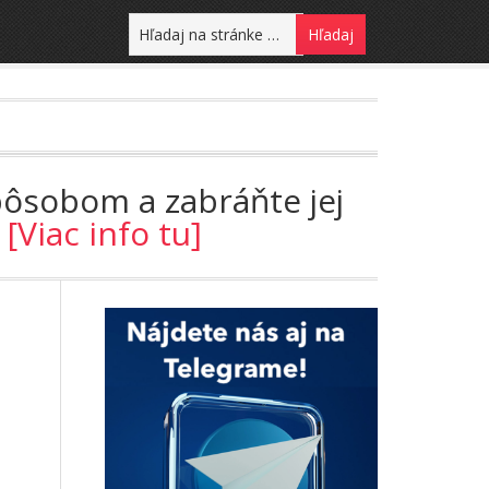
pôsobom a zabráňte jej
!
[Viac info tu]