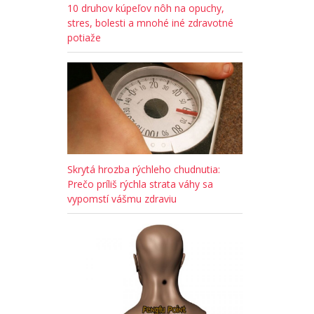
10 druhov kúpeľov nôh na opuchy,
stres, bolesti a mnohé iné zdravotné
potiaže
Skrytá hrozba rýchleho chudnutia:
Prečo príliš rýchla strata váhy sa
vypomstí vášmu zdraviu