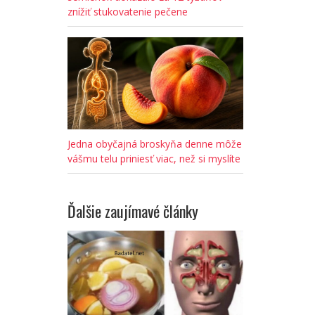
znížiť stukovatenie pečene
Jedna obyčajná broskyňa denne môže
vášmu telu priniesť viac, než si myslíte
Ďalšie zaujímavé články