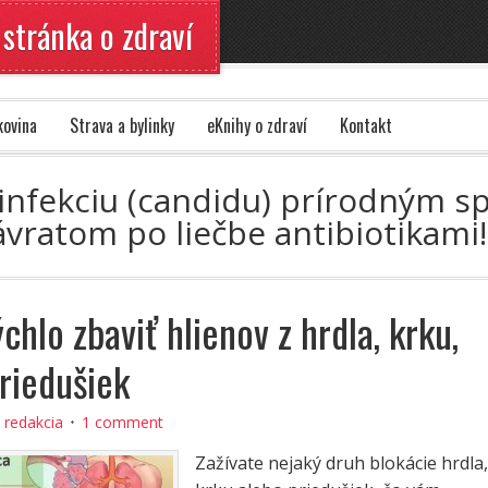
 stránka o zdraví
kovina
Strava a bylinky
eKnihy o zdraví
Kontakt
ú infekciu (candidu) prírodným s
vratom po liečbe antibiotikami
chlo zbaviť hlienov z hrdla, krku,
priedušiek
:
redakcia
1 comment
Zažívate nejaký druh blokácie hrdla,