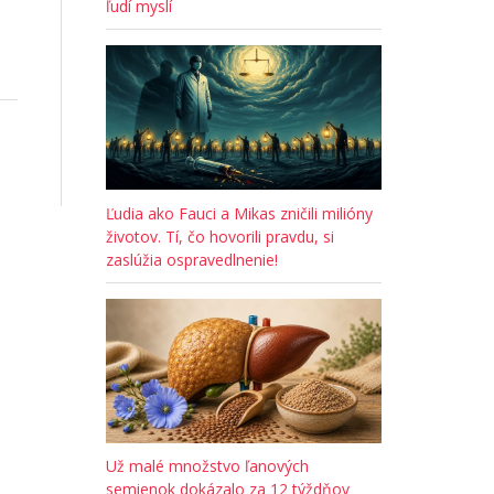
ľudí myslí
Ľudia ako Fauci a Mikas zničili milióny
životov. Tí, čo hovorili pravdu, si
zaslúžia ospravedlnenie!
Už malé množstvo ľanových
semienok dokázalo za 12 týždňov