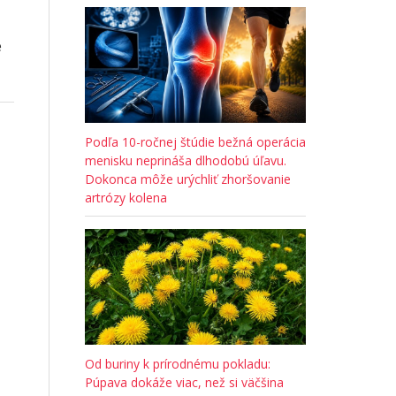
e
Podľa 10-ročnej štúdie bežná operácia
menisku neprináša dlhodobú úľavu.
Dokonca môže urýchliť zhoršovanie
artrózy kolena
Od buriny k prírodnému pokladu:
Púpava dokáže viac, než si väčšina