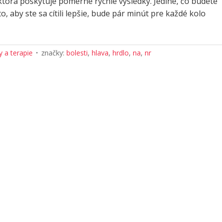
torá poskytuje pomerne rýchle výsledky. Jediné, čo budete
o, aby ste sa cítili lepšie, bude pár minút pre každé kolo
 a terapie
značky:
bolesti
,
hlava
,
hrdlo
,
na
,
nr