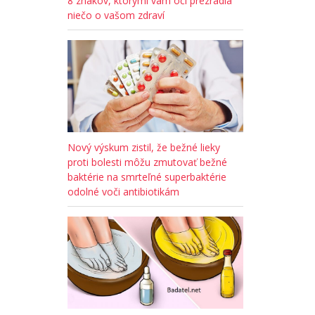
8 znakov, ktorými vám oči prezradia
niečo o vašom zdraví
Nový výskum zistil, že bežné lieky
proti bolesti môžu zmutovať bežné
baktérie na smrteľné superbaktérie
odolné voči antibiotikám