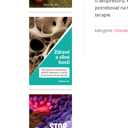
o akupresúru, k
potrebovať na t
terapie.
kategórie:
choroby