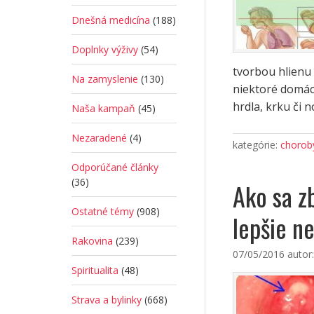
Dnešná medicína
(188)
Doplnky výživy
(54)
tvorbou hlienu
Na zamyslenie
(130)
niektoré domáce
hrdla, krku či 
Naša kampaň
(45)
Nezaradené
(4)
kategórie:
choroby
Odporúčané články
(36)
Ako sa z
Ostatné témy
(908)
lepšie ne
Rakovina
(239)
07/05/2016
autor
Spiritualita
(48)
Strava a bylinky
(668)