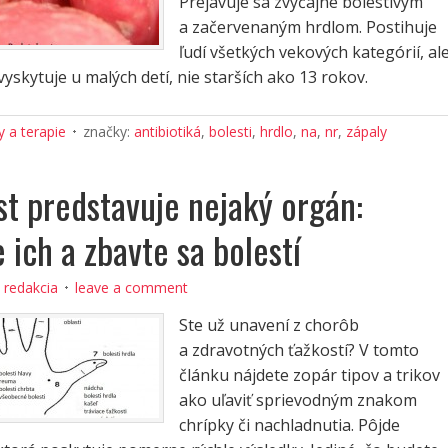
Prejavuje sa zvyčajne bolestivým
a začervenaným hrdlom. Postihuje
ľudí všetkých vekových kategórií, al
vyskytuje u malých detí, nie starších ako 13 rokov.
 a terapie
značky:
antibiotiká
,
bolesti
,
hrdlo
,
na
,
nr
,
zápaly
st predstavuje nejaký orgán:
 ich a zbavte sa bolestí
:
redakcia
leave a comment
Ste už unavení z chorôb
a zdravotných ťažkostí? V tomto
článku nájdete zopár tipov a trikov
ako uľaviť sprievodným znakom
chrípky či nachladnutia. Pôjde