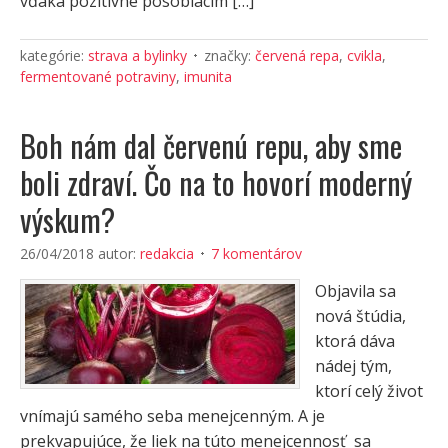
vďaka pozitívne pôsobiacim […]
kategórie:
strava a bylinky
značky:
červená repa
,
cvikla
,
fermentované potraviny
,
imunita
Boh nám dal červenú repu, aby sme
boli zdraví. Čo na to hovorí moderný
výskum?
26/04/2018
autor:
redakcia
7 komentárov
Objavila sa
nová štúdia,
ktorá dáva
nádej tým,
ktorí celý život
vnímajú samého seba menejcenným. A je
prekvapujúce, že liek na túto menejcennosť sa