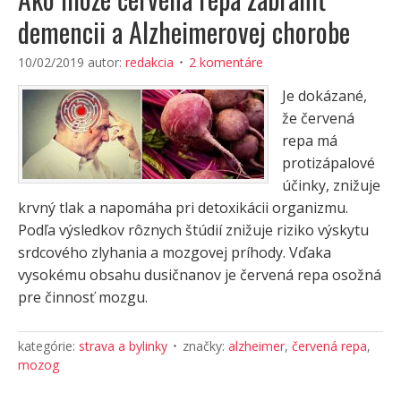
demencii a Alzheimerovej chorobe
10/02/2019
autor:
redakcia
2 komentáre
Je dokázané,
že červená
repa má
protizápalové
účinky, znižuje
krvný tlak a napomáha pri detoxikácii organizmu.
Podľa výsledkov rôznych štúdií znižuje riziko výskytu
srdcového zlyhania a mozgovej príhody. Vďaka
vysokému obsahu dusičnanov je červená repa osožná
pre činnosť mozgu.
kategórie:
strava a bylinky
značky:
alzheimer
,
červená repa
,
mozog