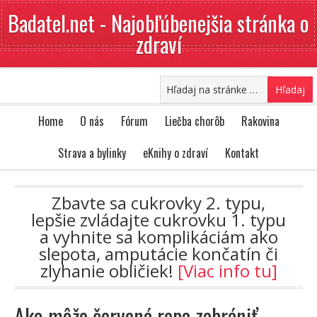
Badatel.net - Najobľúbenejšia stránka o
zdraví
Home
O nás
Fórum
Liečba chorôb
Rakovina
Strava a bylinky
eKnihy o zdraví
Kontakt
Zbavte sa cukrovky 2. typu,
lepšie zvládajte cukrovku 1. typu
a vyhnite sa komplikáciám ako
slepota, amputácie končatín či
zlyhanie obličiek!
[Viac info tu]
Ako môže červená repa zabrániť