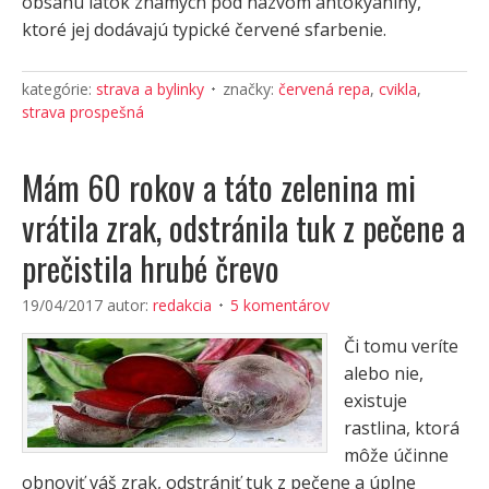
obsahu látok známych pod názvom antokyaníny,
ktoré jej dodávajú typické červené sfarbenie.
kategórie:
strava a bylinky
značky:
červená repa
,
cvikla
,
strava prospešná
Mám 60 rokov a táto zelenina mi
vrátila zrak, odstránila tuk z pečene a
prečistila hrubé črevo
19/04/2017
autor:
redakcia
5 komentárov
Či tomu veríte
alebo nie,
existuje
rastlina, ktorá
môže účinne
obnoviť váš zrak, odstrániť tuk z pečene a úplne