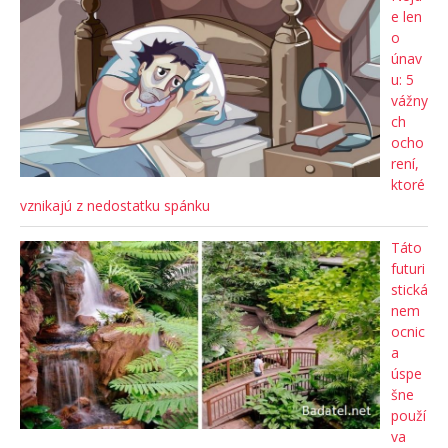
e len
o
únav
u: 5
vážny
ch
ocho
rení,
ktoré
vznikajú z nedostatku spánku
Táto
futuri
stická
nem
ocnic
a
úspe
šne
použí
va