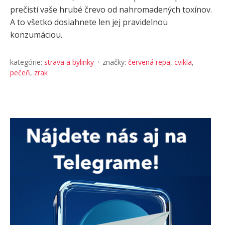
prečistí vaše hrubé črevo od nahromadených toxínov.
A to všetko dosiahnete len jej pravidelnou
konzumáciou.
kategórie:
strava a bylinky
značky:
červená repa
,
cvikla
,
pečeň
,
zrak