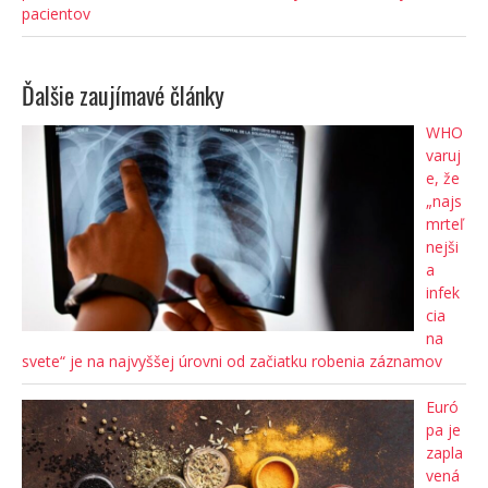
pacientov
Ďalšie zaujímavé články
WHO
varuj
e, že
„najs
mrteľ
nejši
a
infek
cia
na
svete“ je na najvyššej úrovni od začiatku robenia záznamov
Euró
pa je
zapla
vená