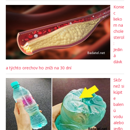
Konie
c
lieko
m na
chole
sterol
:
Jedin
á
dávk
a týchto orechov ho zníži na 30 dní
Skôr
než si
kúpit
e
balen
ú
vodu
alebo
jedlo