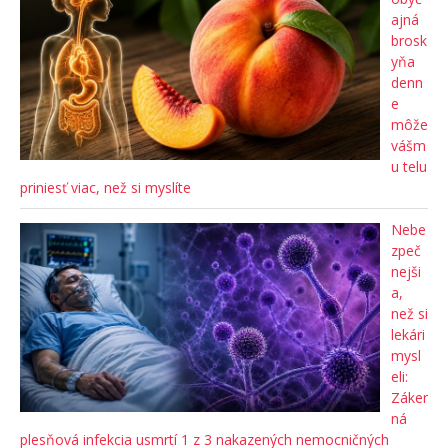
ajná
brosk
yňa
denn
e
môže
vášm
u telu
priniesť viac, než si myslíte
Nebe
zpeč
nejši
a,
než si
lekári
mysl
eli:
Záker
ná
plesňová infekcia usmrtí 1 z 3 nakazených nemocničných