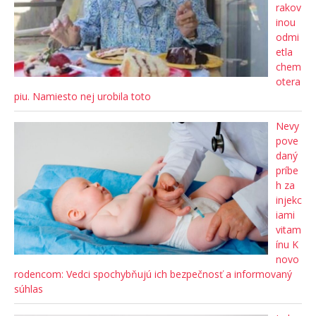
rakov
inou
odmi
etla
chem
otera
piu. Namiesto nej urobila toto
Nevy
pove
daný
príbe
h za
injekc
iami
vitam
ínu K
novo
rodencom: Vedci spochybňujú ich bezpečnosť a informovaný
súhlas