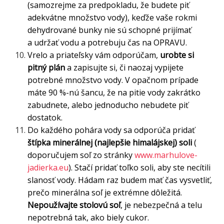
(samozrejme za predpokladu, že budete piť
adekvátne množstvo vody), keďže vaše rokmi
dehydrované bunky nie sú schopné prijímať
a udržať vodu a potrebuju čas na OPRAVU.
Vrelo a priateľsky vám odporúčam,
urobte si
pitný plán
a zapisujte si, či naozaj vypijete
potrebné množstvo vody. V opačnom prípade
máte 90 %-nú šancu, že na pitie vody zakrátko
zabudnete, alebo jednoducho nebudete piť
dostatok.
Do každého pohára vody sa odporúča pridať
štípka minerálnej (najlepšie himalájskej) soli
(
doporučujem soľ zo stránky
www.marhulove-
jadierka.eu
). Stačí pridať toľko soli, aby ste necítili
slanosť vody. Hádam raz budem mať čas vysvetliť,
prečo minerálna soľ je extrémne dôležitá.
Nepoužívajte stolovú soľ
, je nebezpečná a telu
nepotrebná tak, ako biely cukor.