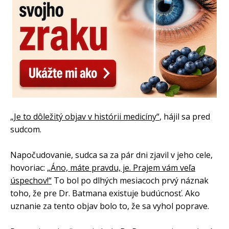
„Je to dôležitý objav v histórii medicíny“
, hájil sa pred
sudcom.
Napočudovanie, sudca sa za pár dni zjavil v jeho cele,
hovoriac:
„Áno, máte pravdu, je. Prajem vám veľa
úspechov!“
To bol po dlhých mesiacoch prvý náznak
toho, že pre Dr. Batmana existuje budúcnosť. Ako
uznanie za tento objav bolo to, že sa vyhol poprave.