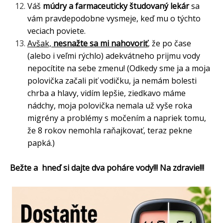
Váš
múdry a farmaceuticky študovaný lekár
sa
vám pravdepodobne vysmeje, keď mu o týchto
veciach poviete.
Avšak,
nesnažte sa mi nahovoriť
, že po čase
(alebo i veľmi rýchlo) adekvátneho prijmu vody
nepocítite na sebe zmenu! (Odkedy sme ja a moja
polovička začali piť vodičku, ja nemám bolesti
chrba a hlavy, vidím lepšie, ziedkavo máme
nádchy, moja polovička nemala už vyše roka
migrény a problémy s močením a napriek tomu,
že 8 rokov nemohla raňajkovať, teraz pekne
papká.)
Bežte a hneď si dajte dva poháre vody!!! Na zdravie!!!