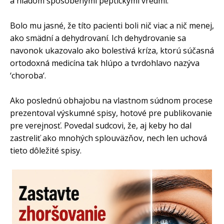
a hladom sposobenými peptickými vredmi.
Bolo mu jasné, že títo pacienti boli nič viac a nič menej,
ako smädní a dehydrovaní. Ich dehydrovanie sa
navonok ukazovalo ako bolestivá kríza, ktorú súčasná
ortodoxná medicína tak hlúpo a tvrdohlavo nazýva
‘choroba‘.
Ako poslednú obhajobu na vlastnom súdnom procese
prezentoval výskumné spisy, hotové pre publikovanie
pre verejnosť. Povedal sudcovi, že, aj keby ho dal
zastreliť ako mnohých splouväzňov, nech len uchová
tieto dôležité spisy.