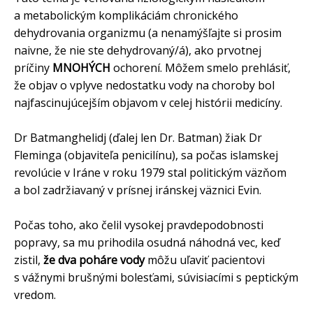
a metabolickým komplikáciám chronického
dehydrovania organizmu (a nenamýšľajte si prosim
naivne, že nie ste dehydrovaný/á), ako prvotnej
príčiny
MNOHÝCH
ochorení. Môžem smelo prehlásiť,
že objav o vplyve nedostatku vody na choroby bol
najfascinujúcejším objavom v celej histórii medicíny.
Dr Batmanghelidj (ďalej len Dr. Batman) žiak Dr
Fleminga (objaviteľa penicilínu), sa počas islamskej
revolúcie v Iráne v roku 1979 stal politickým väzňom
a bol zadržiavaný v prísnej iránskej väznici Evin.
Počas toho, ako čelil vysokej pravdepodobnosti
popravy, sa mu prihodila osudná náhodná vec, keď
zistil,
že dva poháre vody
môžu uľaviť pacientovi
s vážnymi brušnými bolesťami, súvisiacími s peptickým
vredom.