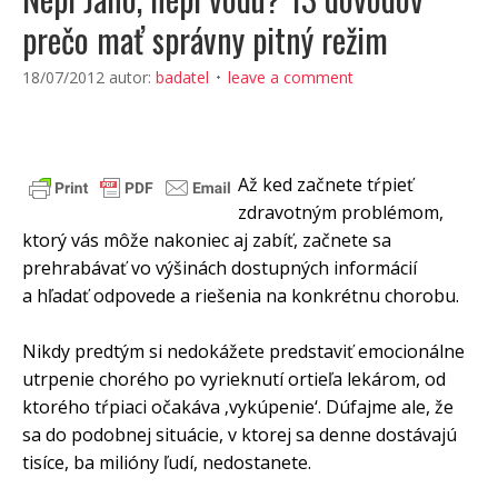
prečo mať správny pitný režim
18/07/2012
autor:
badatel
leave a comment
Až ked začnete tŕpieť
zdravotným problémom,
ktorý vás môže nakoniec aj zabíť, začnete sa
prehrabávať vo výšinách dostupných informácií
a hľadať odpovede a riešenia na konkrétnu chorobu.
Nikdy predtým si nedokážete predstaviť emocionálne
utrpenie chorého po vyrieknutí ortieľa lekárom, od
ktorého tŕpiaci očakáva ‚vykúpenie‘. Dúfajme ale, že
sa do podobnej situácie, v ktorej sa denne dostávajú
tisíce, ba milióny ľudí, nedostanete.