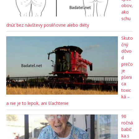
obov,
ako
schu
dnúť bez návštevy posilňovne alebo diéty
Skuto
čný
dôvo
d
prečo
je
pšeni
ca
toxic
ká –
a nie je to lepok, ani šľachtenie
90
ročná
babič
ka s