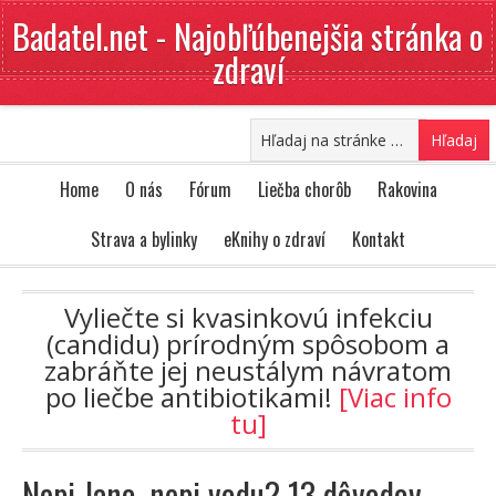
Badatel.net - Najobľúbenejšia stránka o
zdraví
Home
O nás
Fórum
Liečba chorôb
Rakovina
Strava a bylinky
eKnihy o zdraví
Kontakt
Vyliečte si kvasinkovú infekciu
(candidu) prírodným spôsobom a
zabráňte jej neustálym návratom
po liečbe antibiotikami!
[Viac info
tu]
Nepi Jano, nepi vodu? 13 dôvodov