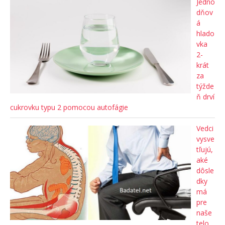
Jedno
dňov
á
hlado
vka
2-
krát
za
týžde
ň drví
cukrovku typu 2 pomocou autofágie
Vedci
vysve
tľujú,
aké
dôsle
dky
má
pre
naše
telo