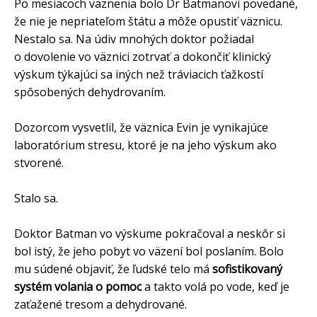
Po mesiacoch väznenia bolo Dr Batmanovi povedané,
že nie je nepriateľom štátu a môže opustiť väznicu.
Nestalo sa. Na údiv mnohých doktor požiadal
o dovolenie vo väznici zotrvať a dokončiť klinický
výskum týkajúci sa iných než tráviacich ťažkostí
spôsobených dehydrovaním.
Dozorcom vysvetlil, že väznica Evin je vynikajúce
laboratórium stresu, ktoré je na jeho výskum ako
stvorené.
Stalo sa.
Doktor Batman vo výskume pokračoval a neskôr si
bol istý, že jeho pobyt vo väzení bol poslaním. Bolo
mu súdené objaviť, že ľudské telo má
sofistikovaný
systém volania o pomoc
a takto volá po vode, keď je
zaťažené tresom a dehydrované.