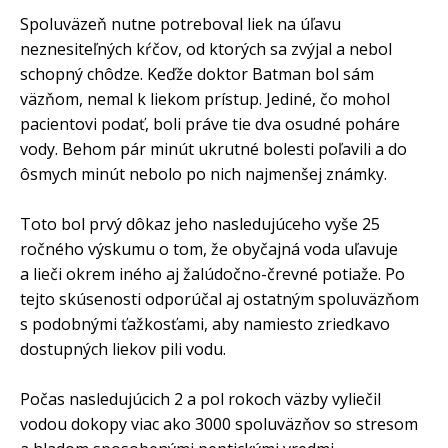
Spoluväzeň nutne potreboval liek na úľavu
neznesiteľných kŕčov, od ktorých sa zvýjal a nebol
schopný chôdze. Keďže doktor Batman bol sám
väzňom, nemal k liekom prístup. Jediné, čo mohol
pacientovi podať, boli práve tie dva osudné poháre
vody. Behom pár minút ukrutné bolesti poľavili a do
ôsmych minút nebolo po nich najmenšej známky.
Toto bol prvý dôkaz jeho nasledujúceho vyše 25
ročného výskumu o tom, že obyčajná voda uľavuje
a lieči okrem iného aj žalúdočno-črevné potiaže. Po
tejto skúsenosti odporúčal aj ostatným spoluväzňom
s podobnými ťažkosťami, aby namiesto zriedkavo
dostupných liekov pili vodu.
Počas nasledujúcich 2 a pol rokoch väzby vyliečil
vodou dokopy viac ako 3000 spoluväzňov so stresom