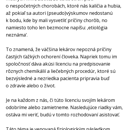
o nespočetných chorobách, ktoré nás kaličia a hubia,
až pokiaľ sa autori (pseudo)výskumov nedostanú
k bodu, kde by mali vysvetliť príčiny chorôb, no
namiesto toho len bezmocne napíšu: ‚etiológia
neznáma‘.
To znamená, že väčšina lekárov nepozná príčiny
častých ťažkých ochorení človeka. Napriek tomu im
spoločnosť dáva akúsi licenciu na predpisovanie
rôznych chemikálií a liečebných procedúr, ktoré sú
bezvýsledné a nezriedka pacienta pripravia buď
o zdravie alebo o život.
Je na každom z nás, či túto licenciu svojím lekárom
odobríme alebo zamietneme. Nasledujúce riadky vám,
ostáva mi veriť, budú v tomto rozhodovaní asistovať.
Táto téma je venovaná fiziologickým následkom