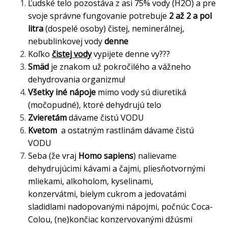
Ľudské telo pozostáva z asi 75% vody (H2O) a pre
svoje správne fungovanie potrebuje
2 až 2 a pol
litra
(dospelé osoby) čistej, neminerálnej,
nebublinkovej vody
denne
Koľko
čistej vody
vypijete denne vy???
Smäd
je znakom už pokročilého a vážneho
dehydrovania organizmu!
Všetky iné nápoje
mimo vody sú diuretiká
(močopudné), ktoré dehydrujú telo
Zvieretám
dávame čistú VODU
Kvetom
a ostatným rastlinám dávame čistú
VODU
Seba (že vraj
Homo sapiens
) nalievame
dehydrujúcimi kávami a čajmi, pliesňotvornými
mliekami, alkoholom, kyselinami,
konzervátmi, bielym cukrom a jedovatámi
sladidlami nadopovanými nápojmi, počnúc Coca-
Colou, (ne)končiac konzervovanými džúsmi