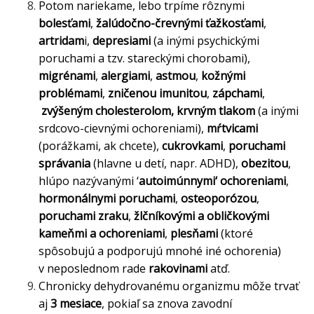
Potom nariekame, lebo trpíme rôznymi
bolesťami
,
žalúdočno-črevnými ťažkosťami
,
artridam
i,
depresiami
(a inými psychickými
poruchami a tzv. stareckými chorobami),
migrénami
,
alergiami
,
astmou
,
kožnými
problémami
,
zničenou imunitou
,
zápchami
,
zvýšeným cholesterolom, krvným
tlakom
(a inými
srdcovo-cievnými ochoreniami),
mŕtvicami
(porážkami, ak chcete),
cukrovkami
,
poruchami
správania
(hlavne u detí, napr. ADHD),
obezitou
,
hlúpo nazývanými ‘
autoimúnnymi‘ ochoreniami
,
hormonálnymi poruchami
,
osteoporózou
,
poruchami zraku
,
žlčníkovými a obličkovými
kameňmi a ochoreniami
,
plesňami
(ktoré
spôsobujú a podporujú mnohé iné ochorenia)
v neposlednom rade
rakovinami
atď.
Chronicky dehydrovanému organizmu môže trvať
aj
3 mesiace
, pokiaľ sa znova zavodní