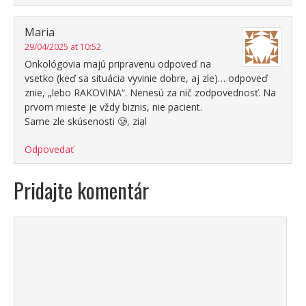
Maria
29/04/2025 at 10:52
Onkológovia majú pripravenu odpoveď na
vsetko (keď sa situácia vyvinie dobre, aj zle)… odpoveď
znie, „lebo RAKOVINA“. Nenesú za nič zodpovednosť. Na
prvom mieste je vždy biznis, nie pacient.
Same zle skúsenosti 🥲, zial
Odpovedať
Pridajte komentár