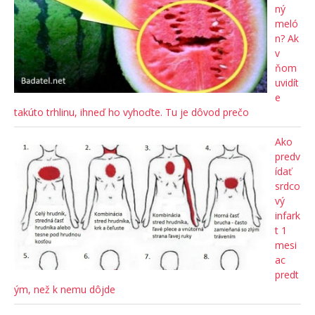
ný
meló
n? Ak
v
ňom
uvidít
e
takúto trhlinu, ihneď ho vyhoďte. Tu je dôvod prečo
Ako
predv
ídať
srdco
vý
infark
t 1
mesi
ac
predt
ým, než k nemu dôjde