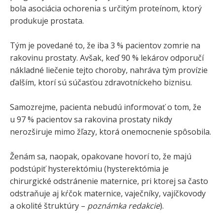
bola asociácia ochorenia s určitým proteínom, ktorý
produkuje prostata.
Tým je povedané to, že iba 3 % pacientov zomrie na
rakovinu prostaty. Avšak, keď 90 % lekárov odporučí
nákladné liečenie tejto choroby, nahráva tým provízie
ďalším, ktorí sú súčasťou zdravotníckeho biznisu.
Samozrejme, pacienta nebudú informovať o tom, že
u 97 % pacientov sa rakovina prostaty nikdy
nerozširuje mimo žľazy, ktorá onemocnenie spôsobila.
Ženám sa, naopak, opakovane hovorí to, že majú
podstúpiť hysterektómiu (hysterektómia je
chirurgické odstránenie maternice, pri ktorej sa často
odstraňuje aj kŕčok maternice, vaječníky, vajíčkovody
a okolité štruktúry –
poznámka redakcie
).