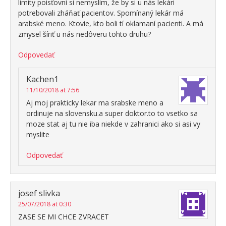
limity poisťovní si nemyslím, že by si u nás lekári
potrebovali zháňať pacientov. Spomínaný lekár má
arabské meno. Ktovie, kto boli tí oklamaní pacienti. A má
zmysel šíriť u nás nedôveru tohto druhu?
Odpovedať
Kachen1
11/10/2018 at 7:56
Aj moj prakticky lekar ma srabske meno a
ordinuje na slovensku.a super doktor.to to vsetko sa
moze stat aj tu nie iba niekde v zahranici ako si asi vy
myslite
Odpovedať
josef slivka
25/07/2018 at 0:30
ZASE SE MI CHCE ZVRACET