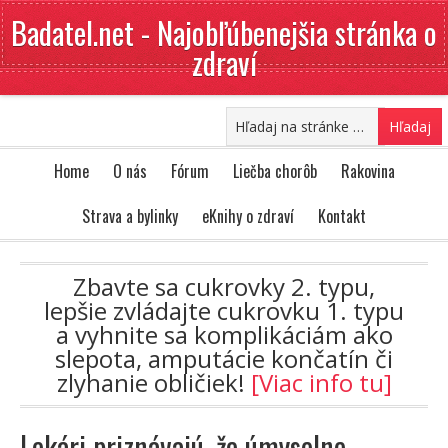
Badatel.net - Najobľúbenejšia stránka o
zdraví
Home
O nás
Fórum
Liečba chorôb
Rakovina
Strava a bylinky
eKnihy o zdraví
Kontakt
Zbavte sa cukrovky 2. typu,
lepšie zvládajte cukrovku 1. typu
a vyhnite sa komplikáciám ako
slepota, amputácie končatín či
zlyhanie obličiek!
[Viac info tu]
Lekári priznávajú, že úmyselne