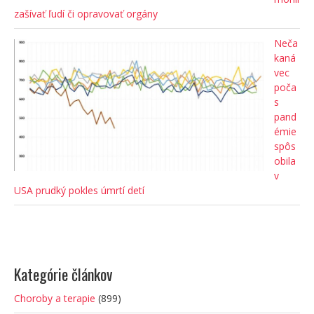
zašívať ľudí či opravovať orgány
Neča
kaná
vec
poča
s
pand
émie
spôs
obila
v
USA prudký pokles úmrtí detí
Kategórie článkov
Choroby a terapie
(899)