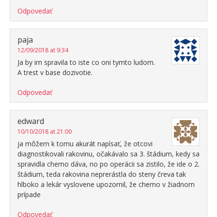
Odpovedať
paja
12/09/2018 at 9:34
Ja by im spravila to iste co oni tymto ludom.
A trest v base dozivotie.
Odpovedať
edward
10/10/2018 at 21:00
ja môžem k tomu akurát napísať, že otcovi
diagnostikovali rakovinu, očakávalo sa 3. štádium, kedy sa
spravidla chemo dáva, no po operácii sa zistilo, že ide o 2.
štádium, teda rakovina neprerástla do steny čreva tak
hlboko a lekár vyslovene upozornil, že chemo v žiadnom
prípade
Odpovedať