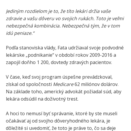
Jediným rozdielom je to, že títo lekári držia vaše
zdravie a vašu dôveru vo svojich rukách. Toto je veľmi
nebezpečná kombinácia. Nebezpečná tým, že v tom
idú peniaze.“
Podľa stanoviska vlády, Fata udržiaval svoje podvodné
lekárske „podnikanie“ v období rokov 2009-2016 a
zapojil doňho 1 200, dovtedy zdravých pacientov.
V čase, keď svoj program úspešne prevádzkoval,
získal od spoločnosti
Medicare
62 miliónov dolárov.
Na základe toho, americký advokát požiadal súd, aby
lekára odsúdil na doživotný trest.
A hoci to nemusí byť správanie, ktoré by ste museli
očakávať aj od svojho dôveryhodného lekára, je
dôležité si uvedomiť, že toto je práve to, čo sa deje