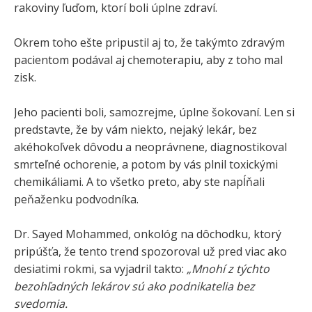
rakoviny ľuďom, ktorí boli úplne zdraví.
Okrem toho ešte pripustil aj to, že takýmto zdravým
pacientom podával aj chemoterapiu, aby z toho mal
zisk.
Jeho pacienti boli, samozrejme, úplne šokovaní. Len si
predstavte, že by vám niekto, nejaký lekár, bez
akéhokoľvek dôvodu a neoprávnene, diagnostikoval
smrteľné ochorenie, a potom by vás plnil toxickými
chemikáliami. A to všetko preto, aby ste napĺňali
peňaženku podvodníka.
Dr. Sayed Mohammed, onkológ na dôchodku, ktorý
pripúšťa, že tento trend spozoroval už pred viac ako
desiatimi rokmi, sa vyjadril takto:
„Mnohí z týchto
bezohľadných lekárov sú ako podnikatelia bez
svedomia.