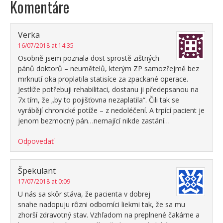
Komentáre
Verka
16/07/2018 at 14:35
Osobně jsem poznala dost sprostě zištných
pánů doktorů – neumětelů, kterým ZP samozřejmě bez
mrknutí oka proplatila statisíce za zpackané operace.
Jestliže potřebuji rehabilitaci, dostanu ji předepsanou na
7x tím, že „by to pojišťovna nezaplatila“. Čili tak se
vyrábějí chronické potíže – z nedoléčení. A trpící pacient je
jenom bezmocný pán…nemající nikde zastání…
Odpovedať
Špekulant
17/07/2018 at 0:09
U nás sa skôr stáva, že pacienta v dobrej
snahe nadopuju rôzni odborníci liekmi tak, že sa mu
zhorší zdravotný stav. Vzhľadom na preplnené čakárne a