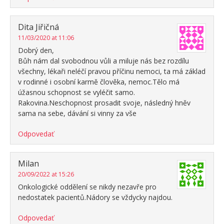
Dita Jiřičná
11/03/2020 at 11:06
Dobrý den,
Bůh nám dal svobodnou vůli a miluje nás bez rozdílu
všechny, lékaři neléčí pravou příčinu nemoci, ta má základ
v rodinné i osobní karmě člověka, nemoc.Tělo má
úžasnou schopnost se vyléčit samo.
Rakovina.Neschopnost prosadit svoje, následný hněv
sama na sebe, dávání si vinny za vše
Odpovedať
Milan
20/09/2022 at 15:26
Onkologické oddělení se nikdy nezavře pro
nedostatek pacientů.Nádory se vždycky najdou.
Odpovedať