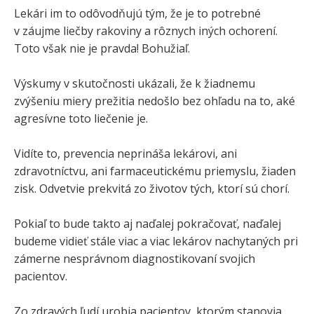
Lekári im to odôvodňujú tým, že je to potrebné
v záujme liečby rakoviny a rôznych iných ochorení.
Toto však nie je pravda! Bohužiaľ.
Výskumy v skutočnosti ukázali, že k žiadnemu
zvýšeniu miery prežitia nedošlo bez ohľadu na to, aké
agresívne toto liečenie je.
Vidíte to, prevencia neprináša lekárovi, ani
zdravotníctvu, ani farmaceutickému priemyslu, žiaden
zisk. Odvetvie prekvitá zo životov tých, ktorí sú chorí.
Pokiaľ to bude takto aj naďalej pokračovať, naďalej
budeme vidieť stále viac a viac lekárov nachytaných pri
zámerne nesprávnom diagnostikovaní svojich
pacientov.
Zo zdravých ľudí urobia pacientov, ktorým stanovia