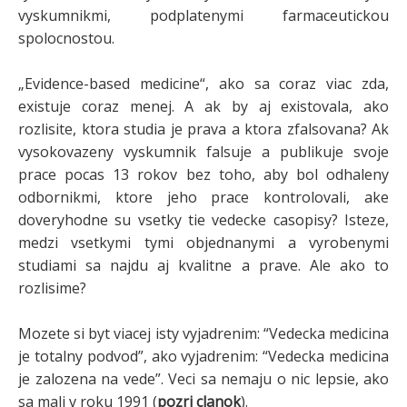
vyskumnikmi, podplatenymi farmaceutickou
spolocnostou.
„Evidence-based medicine“, ako sa coraz viac zda,
existuje coraz menej. A ak by aj existovala, ako
rozlisite, ktora studia je prava a ktora zfalsovana? Ak
vysokovazeny vyskumnik falsuje a publikuje svoje
prace pocas 13 rokov bez toho, aby bol odhaleny
odbornikmi, ktore jeho prace kontrolovali, ake
doveryhodne su vsetky tie vedecke casopisy? Isteze,
medzi vsetkymi tymi objednanymi a vyrobenymi
studiami sa najdu aj kvalitne a prave. Ale ako to
rozlisime?
Mozete si byt viacej isty vyjadrenim: “Vedecka medicina
je totalny podvod”, ako vyjadrenim: “Vedecka medicina
je zalozena na vede”. Veci sa nemaju o nic lepsie, ako
sa mali v roku 1991 (
pozri clanok
).