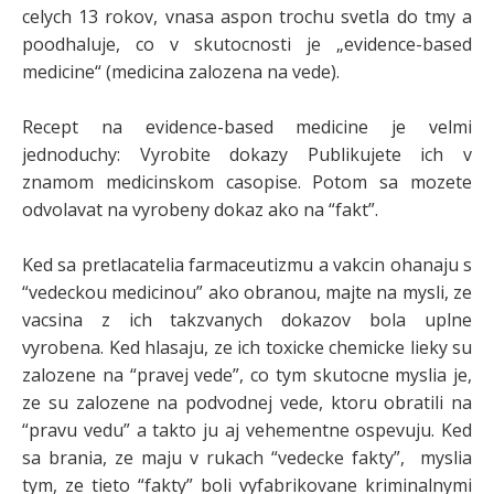
celych 13 rokov, vnasa aspon trochu svetla do tmy a
poodhaluje, co v skutocnosti je „evidence-based
medicine“ (medicina zalozena na vede).
Recept na evidence-based medicine je velmi
jednoduchy: Vyrobite dokazy Publikujete ich v
znamom medicinskom casopise. Potom sa mozete
odvolavat na vyrobeny dokaz ako na “fakt”.
Ked sa pretlacatelia farmaceutizmu a vakcin ohanaju s
“vedeckou medicinou” ako obranou, majte na mysli, ze
vacsina z ich takzvanych dokazov bola uplne
vyrobena. Ked hlasaju, ze ich toxicke chemicke lieky su
zalozene na “pravej vede”, co tym skutocne myslia je,
ze su zalozene na podvodnej vede, ktoru obratili na
“pravu vedu” a takto ju aj vehementne ospevuju. Ked
sa brania, ze maju v rukach “vedecke fakty”, myslia
tym, ze tieto “fakty” boli vyfabrikovane kriminalnymi