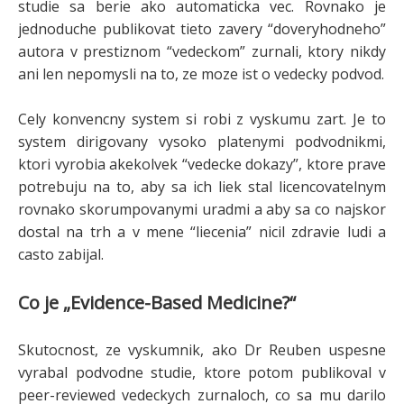
studie sa berie ako automaticka vec. Rovnako je
jednoduche publikovat tieto zavery “doveryhodneho”
autora v prestiznom “vedeckom” zurnali, ktory nikdy
ani len nepomysli na to, ze moze ist o vedecky podvod.
Cely konvencny system si robi z vyskumu zart. Je to
system dirigovany vysoko platenymi podvodnikmi,
ktori vyrobia akekolvek “vedecke dokazy”, ktore prave
potrebuju na to, aby sa ich liek stal licencovatelnym
rovnako skorumpovanymi uradmi a aby sa co najskor
dostal na trh a v mene “liecenia” nicil zdravie ludi a
casto zabijal.
Co je „Evidence-Based Medicine?“
Skutocnost, ze vyskumnik, ako Dr Reuben uspesne
vyrabal podvodne studie, ktore potom publikoval v
peer-reviewed vedeckych zurnaloch, co sa mu darilo