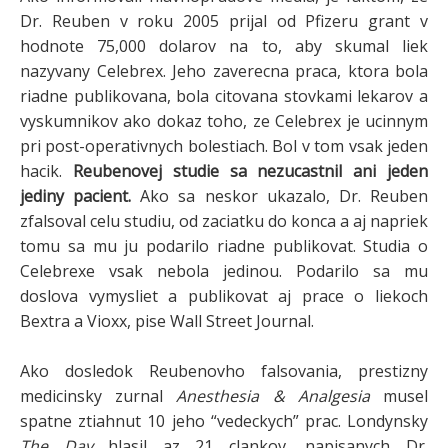
Dr. Reuben v roku 2005 prijal od Pfizeru grant v
hodnote 75,000 dolarov na to, aby skumal liek
nazyvany Celebrex. Jeho zaverecna praca, ktora bola
riadne publikovana, bola citovana stovkami lekarov a
vyskumnikov ako dokaz toho, ze Celebrex je ucinnym
pri post-operativnych bolestiach. Bol v tom vsak jeden
hacik.
Reubenovej studie sa nezucastnil ani jeden
jediny pacient.
Ako sa neskor ukazalo, Dr. Reuben
zfalsoval celu studiu, od zaciatku do konca a aj napriek
tomu sa mu ju podarilo riadne publikovat. Studia o
Celebrexe vsak nebola jedinou. Podarilo sa mu
doslova vymysliet a publikovat aj prace o liekoch
Bextra a Vioxx, pise Wall Street Journal.
Ako dosledok Reubenovho falsovania, prestizny
medicinsky zurnal
Anesthesia & Analgesia
musel
spatne ztiahnut 10 jeho “vedeckych” prac. Londynsky
The Day
hlasil az 21 clankov, napisanych Dr.