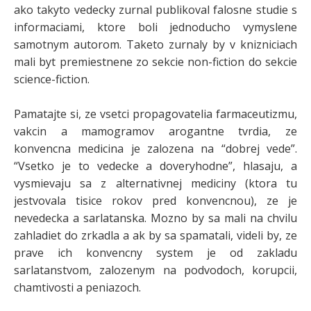
ako takyto vedecky zurnal publikoval falosne studie s
informaciami, ktore boli jednoducho vymyslene
samotnym autorom. Taketo zurnaly by v knizniciach
mali byt premiestnene zo sekcie non-fiction do sekcie
science-fiction.
Pamatajte si, ze vsetci propagovatelia farmaceutizmu,
vakcin a mamogramov arogantne tvrdia, ze
konvencna medicina je zalozena na “dobrej vede”.
“Vsetko je to vedecke a doveryhodne”, hlasaju, a
vysmievaju sa z alternativnej mediciny (ktora tu
jestvovala tisice rokov pred konvencnou), ze je
nevedecka a sarlatanska. Mozno by sa mali na chvilu
zahladiet do zrkadla a ak by sa spamatali, videli by, ze
prave ich konvencny system je od zakladu
sarlatanstvom, zalozenym na podvodoch, korupcii,
chamtivosti a peniazoch.