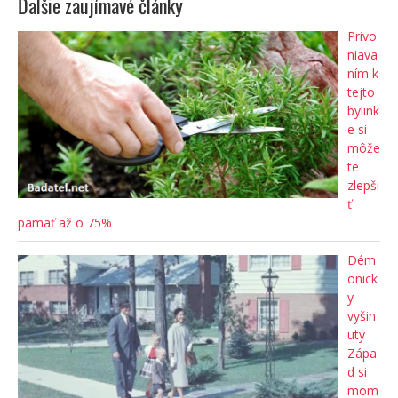
Ďalšie zaujímavé články
Privo
niava
ním k
tejto
bylink
e si
môže
te
zlepši
ť
pamäť až o 75%
Dém
onick
y
vyšin
utý
Zápa
d si
mom