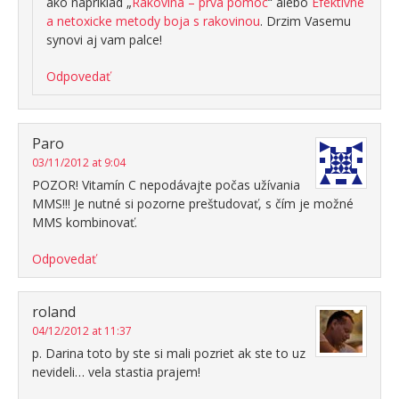
ako napriklad „
Rakovina – prva pomoc
“ alebo
Efektivne
a netoxicke metody boja s rakovinou
. Drzim Vasemu
synovi aj vam palce!
Odpovedať
Paro
03/11/2012 at 9:04
POZOR! Vitamín C nepodávajte počas užívania
MMS!!! Je nutné si pozorne preštudovať, s čím je možné
MMS kombinovať.
Odpovedať
roland
04/12/2012 at 11:37
p. Darina toto by ste si mali pozriet ak ste to uz
nevideli… vela stastia prajem!