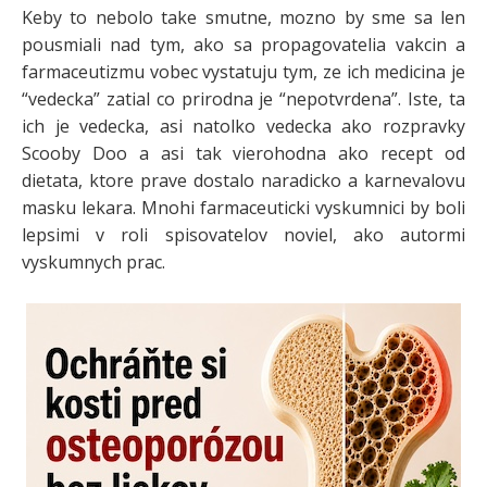
Keby to nebolo take smutne, mozno by sme sa len
pousmiali nad tym, ako sa propagovatelia vakcin a
farmaceutizmu vobec vystatuju tym, ze ich medicina je
“vedecka” zatial co prirodna je “nepotvrdena”. Iste, ta
ich je vedecka, asi natolko vedecka ako rozpravky
Scooby Doo a asi tak vierohodna ako recept od
dietata, ktore prave dostalo naradicko a karnevalovu
masku lekara. Mnohi farmaceuticki vyskumnici by boli
lepsimi v roli spisovatelov noviel, ako autormi
vyskumnych prac.