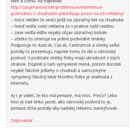
veriť a čomu. Viz napríklad
http://zaujimavosti.net/problemove/internetovi-
podvodnici-s-chudnutim-pritvrdzuju-pozor-na-ich-reklamy/
– tisíce reklám že vedci prišli na zázračný liek na chudnutie
– hneď vedľa svieti reklama že v pralese našli rastlinu
– zase vedľa vidíte nejaký objav zázračnej bobule
– všetko to smeruje na jediné podvodné stránky.
Podporuje to Azet.sk, Cas.sk, Centrum.sk a všetky veľké
portály to prezentujú, napriek tomu že ide o obrovský
podvod. V podstate všetky fotky majú ukradnuté z iných
stránok. Doplnili si tam vymyslené mená, potom dorobili
nejaké falošné príbehy o chudnutí a samozrejme
vymyslený falošný lekár ktorého fotka je stiahnutá z
internetu.
Aj t je vidieť, že kto má peniaze, má moc. Prečo? Lebo
hoci je nad slnko jasné, ako obrovský podvod to je,
peniaze držia portály aby naďalej reklamu zverejňovali.
Odpovedať