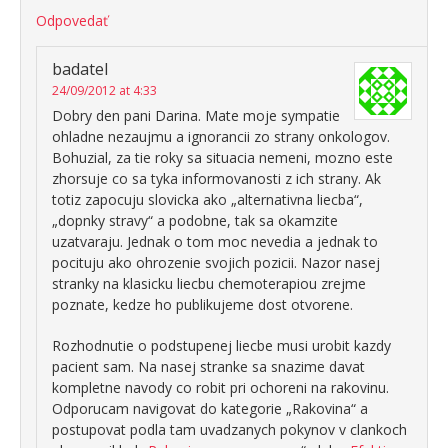
Odpovedať
badatel
24/09/2012 at 4:33
Dobry den pani Darina. Mate moje sympatie
ohladne nezaujmu a ignorancii zo strany onkologov.
Bohuzial, za tie roky sa situacia nemeni, mozno este
zhorsuje co sa tyka informovanosti z ich strany. Ak
totiz zapocuju slovicka ako „alternativna liecba“,
„dopnky stravy“ a podobne, tak sa okamzite
uzatvaraju. Jednak o tom moc nevedia a jednak to
pocituju ako ohrozenie svojich pozicii. Nazor nasej
stranky na klasicku liecbu chemoterapiou zrejme
poznate, kedze ho publikujeme dost otvorene.
Rozhodnutie o podstupenej liecbe musi urobit kazdy
pacient sam. Na nasej stranke sa snazime davat
kompletne navody co robit pri ochoreni na rakovinu.
Odporucam navigovat do kategorie „Rakovina“ a
postupovat podla tam uvadzanych pokynov v clankoch