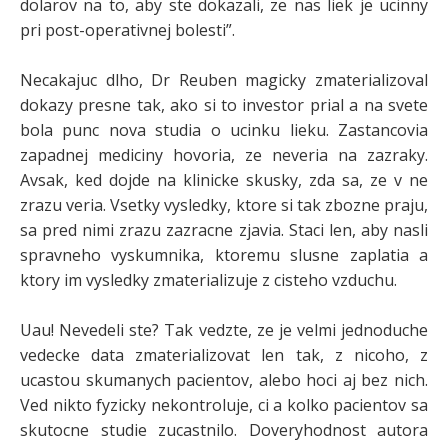
dolarov na to, aby ste dokazali, ze nas liek je ucinny
pri post-operativnej bolesti”.
Necakajuc dlho, Dr Reuben magicky zmaterializoval
dokazy presne tak, ako si to investor prial a na svete
bola punc nova studia o ucinku lieku. Zastancovia
zapadnej mediciny hovoria, ze neveria na zazraky.
Avsak, ked dojde na klinicke skusky, zda sa, ze v ne
zrazu veria. Vsetky vysledky, ktore si tak zbozne praju,
sa pred nimi zrazu zazracne zjavia. Staci len, aby nasli
spravneho vyskumnika, ktoremu slusne zaplatia a
ktory im vysledky zmaterializuje z cisteho vzduchu.
Uau! Nevedeli ste? Tak vedzte, ze je velmi jednoduche
vedecke data zmaterializovat len tak, z nicoho, z
ucastou skumanych pacientov, alebo hoci aj bez nich.
Ved nikto fyzicky nekontroluje, ci a kolko pacientov sa
skutocne studie zucastnilo. Doveryhodnost autora