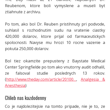
Reubenom, ktore boli vymyslene a museli byt
ztiahnute z archivu.
Po tom, ako bol Dr. Reuben pristihnuty pri podvode,
suhlasil s rozhodnutim sudu na vratenie ciastky
420,000 dolarov, ktore prijal od farmaceutickych
spolocnosti. Navyse mu hrozi 10 rocne vazenie a
pokuta 250,000 dolarov.
Bol tiez okamzite prepusteny z Baystate Medical
Center Springfielde po tom ako vnutorny audit odhalil,
ze falsoval studie poslednych 13 rokov.
(
http://www.theday.com/article/20100…
,
Analgesia &
Anesthesia
)
Chlieb nas kazdodenny
Co je najdolezitejsie na tomto pripade, nie je to, ze