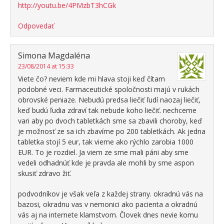
http://youtu.be/4PMzbT3hCGk
Odpovedať
Simona Magdaléna
23/08/2014 at 15:33
Viete čo? neviem kde mi hlava stoji keď čítam
podobné veci. Farmaceutické spoločnosti majú v rukách
obrovské peniaze. Nebudú predsa liečiť ľudí naozaj liečiť,
keď budú ľudia zdraví tak nebude koho liečiť. nechceme
vari aby po dvoch tabletkách sme sa zbavili choroby, keď
je možnosť ze sa ich zbavíme po 200 tabletkách. Ak jedna
tabletka stojí 5 eur, tak vieme ako rýchlo zarobia 1000
EUR. To je rozdiel. Ja viem ze sme mali páni aby sme
vedeli odhadnúť kde je pravda ale mohli by sme aspon
skusiť zdravo žiť.
podvodníkov je však veľa z každej strany. okradnú vás na
bazosi, okradnu vas v nemonici ako pacienta a okradnú
vás aj na internete klamstvom. Človek dnes nevie komu