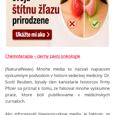
Chemoterapia – cierny zavoj onkologie
(NaturalNews) Mnohe media to nazvali najvacsim
vyskumnym podvodom v historii vedeckej mediciny. Dr.
Scott Reuben, byvaly clen kancelarie hovorcov firmy
Pfizer sa priznal k tomu, ze falsoval mnohe vyskumne
prace, ktore boli publikovame v medicinskych
zurnaloch.
Ako informovali hlavnoprudove media, je faktom, ze