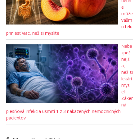
denn
e
môže
vášm
u telu
priniesť viac, než si myslíte
Nebe
zpeč
nejši
a,
než si
lekári
mysl
eli:
Záker
ná
plesňová infekcia usmrtí 1 z 3 nakazených nemocničných
pacientov