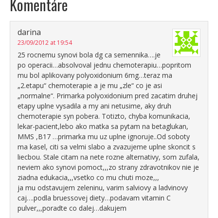
Komentáre
darina
23/09/2012 at 19:54
25 rocnemu synovi bola dg ca semennika….je
po operacii…absolvoval jednu chemoterapiu…popritom
mu bol aplikovany polyoxidonium 6mg…teraz ma
„2.etapu“ chemoterapie a je mu „zle“ co je asi
„normalne“. Primarka polyoxidonium pred zacatim druhej
etapy uplne vysadila a my ani netusime, aky druh
chemoterapie syn pobera. Totizto, chyba komunikacia,
lekar-pacient,lebo ako matka sa pytam na betaglukan,
MMS ,B17 …primarka mu uz uplne ignoruje..Od soboty
ma kasel, citi sa velmi slabo a zvazujeme uplne skoncit s
liecbou. Stale citam na nete rozne alternativy, som zufala,
neviem ako synovi pomoct,,,zo strany zdravotnikov nie je
ziadna edukacia,,,vsetko co mu chuti moze,,,
ja mu odstavujem zeleninu, varim salviovy a ladvinovy
caj….podla bruessovej diety…podavam vitamin C
pulver,,,poradte co dalej…dakujem