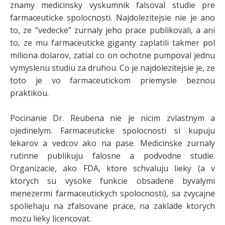
znamy medicinsky vyskumnik falsoval studie pre
farmaceuticke spolocnosti. Najdolezitejsie nie je ano
to, ze “vedecke” zurnaly jeho prace publikovali, a ani
to, ze mu farmaceuticke giganty zaplatili takmer pol
miliona dolarov, zatial co on ochotne pumpoval jednu
vymyslenu studiu za druhou. Co je najdolezitejsie je, ze
toto je vo farmaceutickom priemysle beznou
praktikou.
Pocinanie Dr. Reubena nie je nicim zvlastnym a
ojedinelym. Farmaceuticke spolocnosti si kupuju
lekarov a vedcov ako na pase. Medicinske zurnaly
rutinne publikuju falosne a podvodne studie.
Organizacie, ako FDA, ktore schvaluju lieky (a v
ktorych su vysoke funkcie obsadene byvalymi
menezermi farmaceutickych spolocnosti), sa zvycajne
spoliehaju na zfalsovane prace, na zaklade ktorych
mozu lieky licencovat.