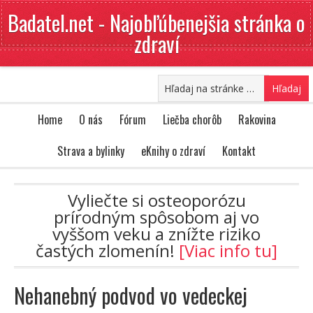
Badatel.net - Najobľúbenejšia stránka o
zdraví
Home
O nás
Fórum
Liečba chorôb
Rakovina
Strava a bylinky
eKnihy o zdraví
Kontakt
Vyliečte si osteoporózu
prírodným spôsobom aj vo
vyššom veku a znížte riziko
častých zlomenín!
[Viac info tu]
Nehanebný podvod vo vedeckej