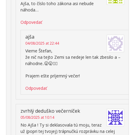
Ajša, to číslo toho zákona asi nebude
náhoda…
Odpovedať
ajša
04/08/2025 at 22:44
Vieme Štefan,
že nič na tejto Zemi sa nedeje len tak zbesilo a –
náhodne..🤫🤫🤷‍♀️
Prajem ešte príjemný večer!
Odpovedať
zvrhlý deduško večerníček
05/08/2025 at 10:14
No Ajša ! Ty si deklasovala tú moju, teraz
už (popri tej tvojej) trápnučkú rozprávku na celej