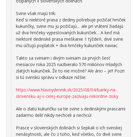
ošípaných v slovenských dolinách.
Svine však majú trik:
Keď si niektoré prasa z dediny potrebuje požičať hrnček
kukuričky, svine mu ju požičajú… ale pri vrátení žiadajú
už dva hrnčeky vypestovaných kukuričiek .. A keď má
niektoré dedinské prasa meškanie 1 týždeň, divé svine
mu účtujú poplatok + dva hrnčeky kukuričiek naviac.
Takto sa sviniam i divým sviniam za prvých šesť
mesiacov roka 2025 nazbieralo 570 miliónov mladých
zlatých kukuričiek. Že to nie možné? Ale áno – je!! Pozri
si tú svinskú správu v odkaze nižšie:
https://www.hlavnydennik.sk/2025/08/04/banky-na-
slovensku-aj-v-celej-europe-zazivaju-rekordne-zisky
Ale o zlatú kukuričku sa tie svine s dedinskými prascami
zadarmo deliť nikdy nechceli a nechcú!
Prasce v slovenských dolinách si šepkali o ich svinskej
nenásytnosti, ale čo z toho, keď všetko, čo divé svine