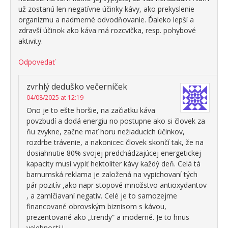
už zostanú len negatívne účinky kávy, ako prekyslenie
organizmu a nadmerné odvodňovanie. Ďaleko lepší a
zdravší účinok ako káva má rozcvička, resp. pohybové
aktivity.
Odpovedať
zvrhlý deduško večerníček
04/08/2025 at 12:19
Ono je to ešte horšie, na začiatku káva
povzbudí a dodá energiu no postupne ako si človek za
ňu zvykne, začne mať horu nežiaducich účinkov,
rozdrbe trávenie, a nakonicec človek skončí tak, že na
dosiahnutie 80% svojej predchádzajúcej energetickej
kapacity musí vypiť hektoliter kávy každý deň. Celá tá
barnumská reklama je založená na vypichovaní tých
pár pozitív ,ako napr stopové množstvo antioxydantov
, a zamlčiavaní negatív. Celé je to samozejme
financované obrovským biznisom s kávou,
prezentované ako „trendy“ a moderné. Je to hnus
velebnosti !