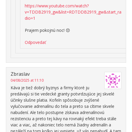
https://www.youtube.com/watch?
v=TDDB2919_gw&list=RDTDDB2919_gw&start_ra
dio=1
Prajem pokojnú noc! 😔
Odpovedať
Zbraslav
04/08/2025 at 11:10
Káva je tiež dobrý byznys a firmy ktoré ju
predávajú si tie vedecké granty potvrdzujúce jej skvelé
účinky slušne platia. Kofeín spôsobuje zvýšené
vylučovanie adrenalínu do tela a preto sa cítime skvele
nabudení. Ale telo postupne získava adrenalínovú
rezistenciu a preto tej kávy na rovnaký efekt treba stále
viac a viac, až nakoniec telo nemá žiadny adrenalín a
nezáleží na tom koľko jej vypijete, už vás nenabudí. A tam