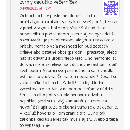
zvrhlý deduško večerníček
04/08/2025 at 18:41
Och och och ! V poslednej dobe sa to tu
hmíri algoritmami ale ty nejako nevieš použiť ten tvoj
v praxi. Aragonit bol v rozprávke Soľ nad zlato
prevodník na podzemnom jazere. Aj on by vedel že
rozprávačka je podobenstvo, alegória. Prasiatko v
príbehu nemalo veľa možností len buď zostať v
chlieve ako ostatné obce (pardón – prasiatka) alebo
nabrať odvahu a urobiť niečo viac. Ono nemohlo ísť
do knižnice a vzdelávať sa , duchovne rásť ,ani robiť
svet lepším. V rámci svojich možností sa rozhodlo
byť iné ako väčšina. Čo na ton nechápeš ? Dosaď si
za kuiuričku čo len chceš. Môže to byť kľudne
vycestovanie do Afriky na pomoc deťom v núdzi s
čím si sa dlho pohraval ale nenabral odvahu,
napríklad (keď si už taký samaritán)… Tomu sa
hovorí žiť naplno. Že prekonaš váhanie a odkladanie.
A keď už hovoris o Tom zraní a sra … , no tak
zákonite keď už žerieš tak musíš aj sr… Alebo z teba
to vynášajú ? 😀