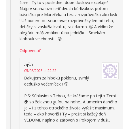
čiare ! Ty tu v poslednej dobe doslova exceluješ !
Najprv snaha uzmieriť dvoch búrlivákov, potom
básnička pre Marečeka a teraz rozprávočka ako lusk
! Už budem outsourcovať rozprávočky len od teba,
detičky si zaslúžia kvalitu, raz darmo. 🙂 A vidím že
alegóriu máš zmáknutú na jedničku ! Smekám
klobouk velebnosti . 😛
Odpovedať
ajša
05/08/2025 at 22:22
Ďakujem za hlbokú poklonu, zvrhlý
deduško večerníček ! 🫡
P.S: Súhlasím s Tebou, že kráčame po tejto Zemi
🌍 so železnou guľou na nohe.. A umením daného
je – i z tohto otrockého života vyťažiť maximum,
teda – ako hovoríš i Ty – prežiť si každý deň
VEDOME naplno a zároveň s Pokojom v duši..