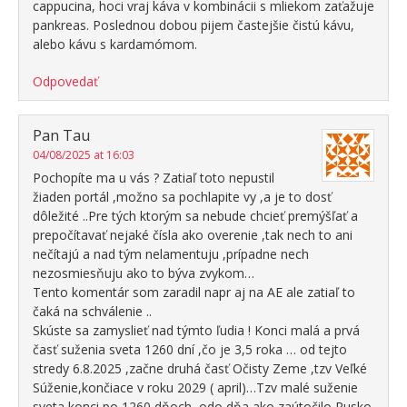
cappucina, hoci vraj káva v kombinácii s mliekom zaťažuje
pankreas. Poslednou dobou pijem častejšie čistú kávu,
alebo kávu s kardamómom.
Odpovedať
Pan Tau
04/08/2025 at 16:03
Pochopíte ma u vás ? Zatiaľ toto nepustil
žiaden portál ,možno sa pochlapite vy ,a je to dosť
dôležité ..Pre tých ktorým sa nebude chcieť premýšľať a
prepočítavať nejaké čísla ako overenie ,tak nech to ani
nečítajú a nad tým nelamentuju ,prípadne nech
nezosmiesňuju ako to býva zvykom…
Tento komentár som zaradil napr aj na AE ale zatiaľ to
čaká na schválenie ..
Skúste sa zamyslieť nad týmto ľudia ! Konci malá a prvá
časť suženia sveta 1260 dní ,čo je 3,5 roka … od tejto
stredy 6.8.2025 ,začne druhá časť Očisty Zeme ,tzv Veľké
Súženie,končiace v roku 2029 ( april)…Tzv malé suženie
sveta konci po 1260 dňoch, odo dňa ako zaútočilo Rusko