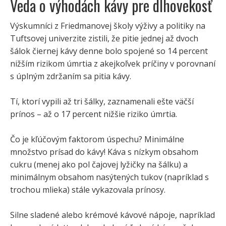
Veda o výhodách kávy pre dlhovekosť
Výskumníci z Friedmanovej školy výživy a politiky na
Tuftsovej univerzite zistili, že pitie jednej až dvoch
šálok čiernej kávy denne bolo spojené so 14 percent
nižším rizikom úmrtia z akejkoľvek príčiny v porovnaní
s úplným zdržaním sa pitia kávy.
Tí, ktorí vypili až tri šálky, zaznamenali ešte väčší
prínos – až o 17 percent nižšie riziko úmrtia.
Čo je kľúčovým faktorom úspechu? Minimálne
množstvo prísad do kávy! Káva s nízkym obsahom
cukru (menej ako pol čajovej lyžičky na šálku) a
minimálnym obsahom nasýtených tukov (napríklad s
trochou mlieka) stále vykazovala prínosy.
Silne sladené alebo krémové kávové nápoje, napríklad