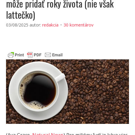
môže pridať roky života (nie však
lattečko)
03/08/2025
autor:
redakcia
30 komentárov
(Ava Grace,
Natural News
) Pre milióny ľudí je káva viac