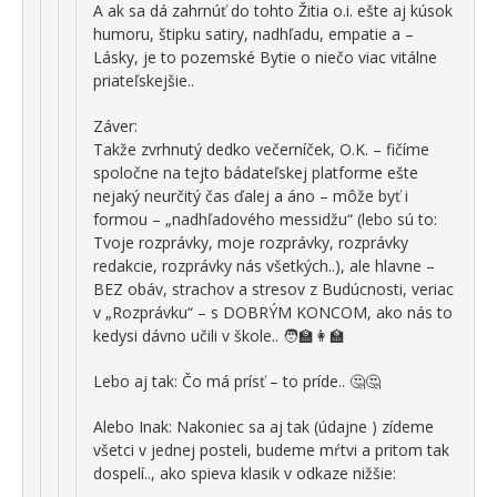
A ak sa dá zahrnúť do tohto Žitia o.i. ešte aj kúsok
humoru, štipku satiry, nadhľadu, empatie a –
Lásky, je to pozemské Bytie o niečo viac vitálne
priateľskejšie..
Záver:
Takže zvrhnutý dedko večerníček, O.K. – fičíme
spoločne na tejto bádateľskej platforme ešte
nejaký neurčitý čas ďalej a áno – môže byť i
formou – „nadhľadového messidžu“ (lebo sú to:
Tvoje rozprávky, moje rozprávky, rozprávky
redakcie, rozprávky nás všetkých..), ale hlavne –
BEZ obáv, strachov a stresov z Budúcnosti, veriac
v „Rozprávku“ – s DOBRÝM KONCOM, ako nás to
kedysi dávno učili v škole.. 🧑‍🏫👩‍🏫
Lebo aj tak: Čo má prísť – to príde.. 🤔🤔
Alebo Inak: Nakoniec sa aj tak (údajne ) zídeme
všetci v jednej posteli, budeme mŕtvi a pritom tak
dospelí.., ako spieva klasik v odkaze nižšie: