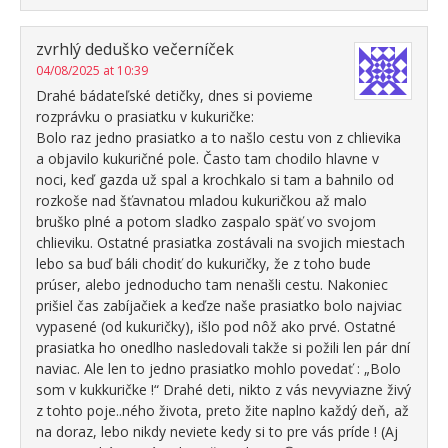
zvrhlý deduško večerníček
04/08/2025 at 10:39
Drahé bádateľské detičky, dnes si povieme
rozprávku o prasiatku v kukuričke:
Bolo raz jedno prasiatko a to našlo cestu von z chlievika
a objavilo kukuričné pole. Často tam chodilo hlavne v
noci, keď gazda už spal a krochkalo si tam a bahnilo od
rozkoše nad šťavnatou mladou kukuričkou až malo
bruško plné a potom sladko zaspalo späť vo svojom
chlieviku. Ostatné prasiatka zostávali na svojich miestach
lebo sa buď báli chodiť do kukuričky, že z toho bude
prúser, alebo jednoducho tam nenašli cestu. Nakoniec
prišiel čas zabíjačiek a keďze naše prasiatko bolo najviac
vypasené (od kukuričky), išlo pod nôž ako prvé. Ostatné
prasiatka ho onedlho nasledovali takže si požili len pár dní
naviac. Ale len to jedno prasiatko mohlo povedať : „Bolo
som v kukkuričke !“ Drahé deti, nikto z vás nevyviazne živý
z tohto poje..ného života, preto žite naplno každý deň, až
na doraz, lebo nikdy neviete kedy si to pre vás príde ! (Aj