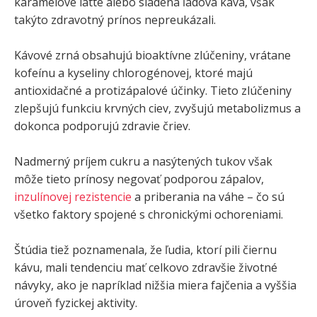
karamelové latte alebo sladená ľadová káva, však
takýto zdravotný prínos nepreukázali.
Kávové zrná obsahujú bioaktívne zlúčeniny, vrátane
kofeínu a kyseliny chlorogénovej, ktoré majú
antioxidačné a protizápalové účinky. Tieto zlúčeniny
zlepšujú funkciu krvných ciev, zvyšujú metabolizmus a
dokonca podporujú zdravie čriev.
Nadmerný príjem cukru a nasýtených tukov však
môže tieto prínosy negovať podporou zápalov,
inzulínovej rezistencie
a priberania na váhe – čo sú
všetko faktory spojené s chronickými ochoreniami.
Štúdia tiež poznamenala, že ľudia, ktorí pili čiernu
kávu, mali tendenciu mať celkovo zdravšie životné
návyky, ako je napríklad nižšia miera fajčenia a vyššia
úroveň fyzickej aktivity.