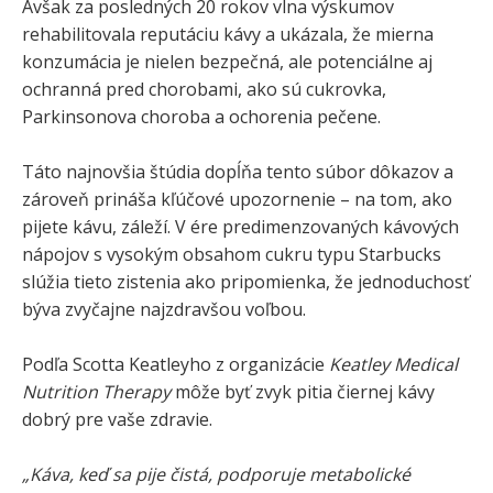
Avšak za posledných 20 rokov vlna výskumov
rehabilitovala reputáciu kávy a ukázala, že mierna
konzumácia je nielen bezpečná, ale potenciálne aj
ochranná pred chorobami, ako sú cukrovka,
Parkinsonova choroba a ochorenia pečene.
Táto najnovšia štúdia dopĺňa tento súbor dôkazov a
zároveň prináša kľúčové upozornenie – na tom, ako
pijete kávu, záleží. V ére predimenzovaných kávových
nápojov s vysokým obsahom cukru typu Starbucks
slúžia tieto zistenia ako pripomienka, že jednoduchosť
býva zvyčajne najzdravšou voľbou.
Podľa Scotta Keatleyho z organizácie
Keatley Medical
Nutrition Therapy
môže byť zvyk pitia čiernej kávy
dobrý pre vaše zdravie.
„Káva, keď sa pije čistá, podporuje metabolické