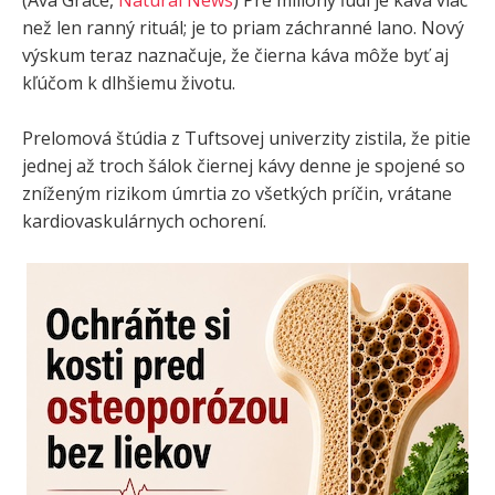
než len ranný rituál; je to priam záchranné lano. Nový
výskum teraz naznačuje, že čierna káva môže byť aj
kľúčom k dlhšiemu životu.
Prelomová štúdia z Tuftsovej univerzity zistila, že pitie
jednej až troch šálok čiernej kávy denne je spojené so
zníženým rizikom úmrtia zo všetkých príčin, vrátane
kardiovaskulárnych ochorení.