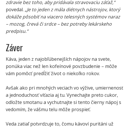
zdravie bez toho, aby pridávala stravovaciu záťaž,“
povedal.
„Je to jeden z mála diétnych nástrojov, ktorý
dokáže pôsobiť na viacero telesných systémov naraz
– mozog, črevá či srdce – bez potreby lekárskeho
predpisu.“
Záver
Káva, jeden z najobľúbenejších nápojov na svete,
ponúka viac než len kofeínové povzbudenie – môže
vám pomôcť predĺžiť život o niekoľko rokov.
Avšak ako pri mnohých veciach vo výžive, umiernenosť
a jednoduchosť víťazia aj tu. Vynechajte preto cukor,
odložte smotanu a vychutnajte si tento čierny nápoj s
vedomím, že vášmu telu môže prospieť.
Veda zatiaľ potvrdzuje to, čomu kávoví puritáni už