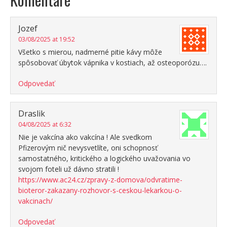
Jozef
03/08/2025 at 19:52
Všetko s mierou, nadmerné pitie kávy môže
spôsobovať úbytok vápnika v kostiach, až osteoporózu….
Odpovedať
Draslik
04/08/2025 at 6:32
Nie je vakcína ako vakcína ! Ale svedkom
Pfizerovým nič nevysvetlíte, oni schopnosť
samostatného, kritického a logického uvažovania vo
svojom foteli už dávno stratili !
https://www.ac24.cz/zpravy-z-domova/odvratime-
bioteror-zakazany-rozhovor-s-ceskou-lekarkou-o-
vakcinach/
Odpovedať