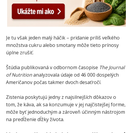
Je tu však jeden malý háčik – pridanie príliš veľkého
množstva cukru alebo smotany môže tieto prínosy
úplne zrušiť.
Štúdia publikovaná v odbornom časopise
The Journal
of Nutrition
analyzovala údaje od 46 000 dospelých
Američanov počas takmer dvoch desaťročí.
Zistenia poskytujú jedny z najsilnejších dôkazov o
tom, že káva, ak sa konzumuje v jej najčistejšej forme,
môže byť jednoduchým a zároveň účinným nástrojom
na predĺženie dĺžky života.