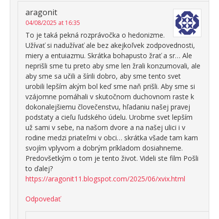
aragonit
04/08/2025 at 16:35
To je taká pekná rozprávočka o hedonizme.
Užívať si nadužívať ale bez akejkoľvek zodpovednosti,
miery a entuiazmu. Skrátka bohapusto žrať a sr… Ale
neprišli sme tu preto aby sme len žrali konzumovali, ale
aby sme sa učili a šírili dobro, aby sme tento svet
urobili lepším akým bol keď sme naň prišli. Aby sme si
vzájomne pomáhali v skutočnom duchovnom raste k
dokonalejšiemu človečenstvu, hľadaniu našej pravej
podstaty a cieľu ľudského údelu. Urobme svet lepším
už sami v sebe, na našom dvore a na našej ulici i v
rodine medzi priateľmi v obci… skrátka všade tam kam
svojím vplyvom a dobrým príkladom dosiahneme.
Predovšetkým o tom je tento život. Videli ste film Pošli
to ďalej?
https://aragonit11.blogspot.com/2025/06/xvix.html
Odpovedať