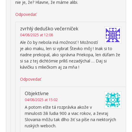
nie je, že? Hlavne, že máme alibi.
Odpovedať
zvrhlý deduško večerníček
04/08/2025 at 12:08
Ale čo by nebola iná možnosť ! Možností
je ako maku, len si vybrat Števko môj ! Inak si to
riadne prekopal, ako správna Priekopa, len dúfam že
si sa z tej dichtómie príliš nezadýchal … Daj si
kávičku s mliečkom aj za mňa !
Odpovedať
Objektívne
04/08/2025 at 15:02
A potom ešte tá rozprávka akože v
minulosti žili ľudia 900 a viac rokov, a ževraj
Slovania môžu tak dlho žiť sa píše na niektorých
ruských weboch.