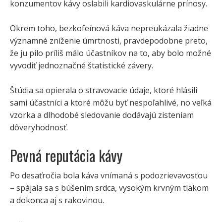
konzumentov kávy oslabili kardiovaskulárne prínosy.
Okrem toho, bezkofeínová káva nepreukázala žiadne
významné zníženie úmrtnosti, pravdepodobne preto,
že ju pilo príliš málo účastníkov na to, aby bolo možné
vyvodiť jednoznačné štatistické závery.
Štúdia sa opierala o stravovacie údaje, ktoré hlásili
sami účastníci a ktoré môžu byť nespoľahlivé, no veľká
vzorka a dlhodobé sledovanie dodávajú zisteniam
dôveryhodnosť.
Pevná reputácia kávy
Po desaťročia bola káva vnímaná s podozrievavosťou
– spájala sa s búšením srdca, vysokým krvným tlakom
a dokonca aj s rakovinou.