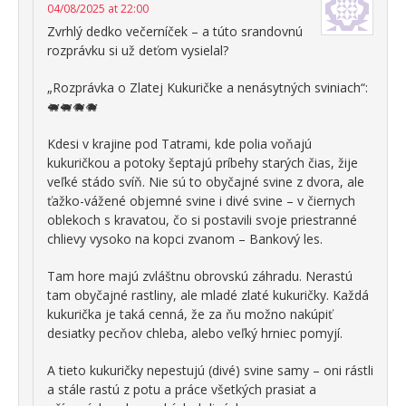
04/08/2025 at 22:00
Zvrhlý dedko večerníček – a túto srandovnú
rozprávku si už deťom vysielal?
„Rozprávka o Zlatej Kukuričke a nenásytných sviniach“:
🐖🐖🐗🐗
Kdesi v krajine pod Tatrami, kde polia voňajú
kukuričkou a potoky šeptajú príbehy starých čias, žije
veľké stádo svíň. Nie sú to obyčajné svine z dvora, ale
ťažko-vážené objemné svine i divé svine – v čiernych
oblekoch s kravatou, čo si postavili svoje priestranné
chlievy vysoko na kopci zvanom – Bankový les.
Tam hore majú zvláštnu obrovskú záhradu. Nerastú
tam obyčajné rastliny, ale mladé zlaté kukuričky. Každá
kukurička je taká cenná, že za ňu možno nakúpiť
desiatky pecňov chleba, alebo veľký hrniec pomyjí.
A tieto kukuričky nepestujú (divé) svine samy – oni rástli
a stále rastú z potu a práce všetkých prasiat a