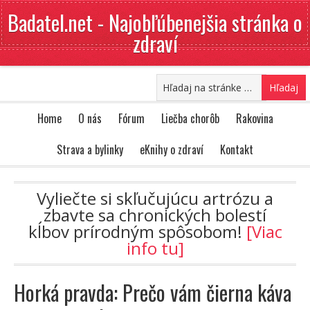
Badatel.net - Najobľúbenejšia stránka o
zdraví
Home
O nás
Fórum
Liečba chorôb
Rakovina
Strava a bylinky
eKnihy o zdraví
Kontakt
Vyliečte si skľučujúcu artrózu a
zbavte sa chronických bolestí
kĺbov prírodným spôsobom!
[Viac
info tu]
Horká pravda: Prečo vám čierna káva