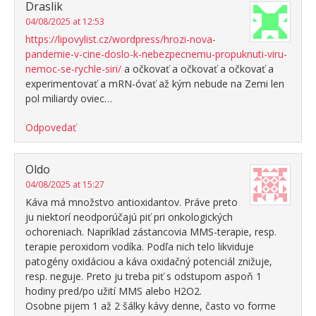
Draslik
04/08/2025 at 12:53
https://lipovylist.cz/wordpress/hrozi-nova-
pandemie-v-cine-doslo-k-nebezpecnemu-propuknuti-viru-
nemoc-se-rychle-siri/
a očkovať a očkovať a očkovať a
experimentovať a mRN-óvať až kým nebude na Zemi len
pol miliardy oviec…
Odpovedať
Oldo
04/08/2025 at 15:27
Káva má množstvo antioxidantov. Práve preto
ju niektorí neodporúčajú piť pri onkologických
ochoreniach. Napríklad zástancovia MMS-terapie, resp.
terapie peroxidom vodíka. Podľa nich telo likviduje
patogény oxidáciou a káva oxidačný potenciál znižuje,
resp. neguje. Preto ju treba piť s odstupom aspoň 1
hodiny pred/po užití MMS alebo H2O2.
Osobne pijem 1 až 2 šálky kávy denne, často vo forme