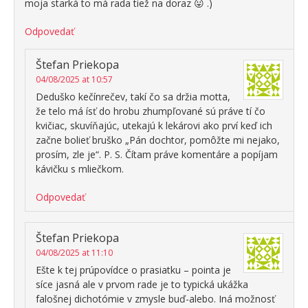
moja starká to má rada tiež na doraz 😛 .)
Odpovedať
Štefan Priekopa
04/08/2025 at 10:57
Deduško kečínrečev, takí čo sa držia motta,
že telo má ísť do hrobu zhumpľované sú práve tí čo
kvičiac, skuvíňajúc, utekajú k lekárovi ako prví keď ich
začne bolieť bruško „Pán dochtor, pomôžte mi nejako,
prosím, zle je“. P. S. Čítam práve komentáre a popíjam
kávičku s mliečkom.
Odpovedať
Štefan Priekopa
04/08/2025 at 11:10
Ešte k tej prúpovídce o prasiatku – pointa je
síce jasná ale v prvom rade je to typická ukážka
falošnej dichotómie v zmysle buď-alebo. Iná možnosť